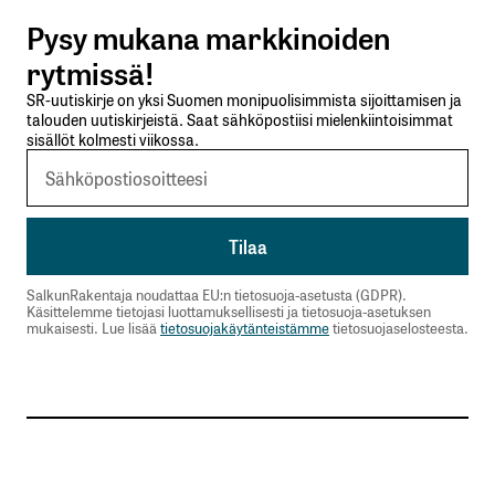
Pysy mukana markkinoiden
Lähetä kommentti
rytmissä!
SR-uutiskirje on yksi Suomen monipuolisimmista sijoittamisen ja
talouden uutiskirjeistä. Saat sähköpostiisi mielenkiintoisimmat
sisällöt kolmesti viikossa.
SalkunRakentaja noudattaa EU:n tietosuoja-asetusta (GDPR).
Käsittelemme tietojasi luottamuksellisesti ja tietosuoja-asetuksen
mukaisesti. Lue lisää
tietosuojakäytänteistämme
tietosuojaselosteesta.