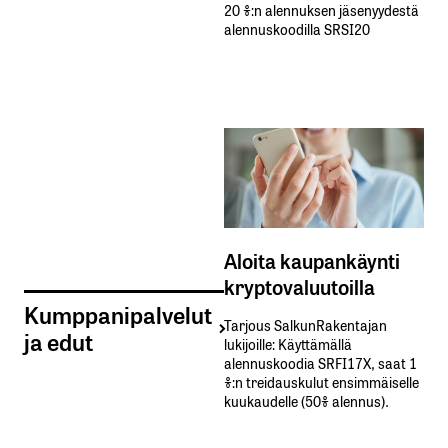
20 %:n alennuksen jäsenyydestä
alennuskoodilla SRSI20
Aloita kaupankäynti
kryptovaluutoilla
Kumppanipalvelut
Tarjous SalkunRakentajan
ja edut
lukijoille: Käyttämällä​ ​
alennuskoodia​ ​SRFI17X,​ ​saat​ ​1
%:n treidauskulut​ ​ensimmäiselle​ ​
kuukaudelle​ ​(50%​ ​alennus).