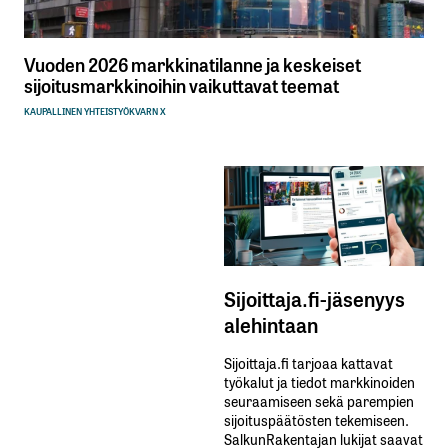
Vuoden 2026 markkinatilanne ja keskeiset
sijoitusmarkkinoihin vaikuttavat teemat
KAUPALLINEN YHTEISTYÖ
KVARN X
Sijoittaja.fi-jäsenyys
alehintaan
Sijoittaja.fi tarjoaa kattavat
työkalut ja tiedot markkinoiden
seuraamiseen sekä parempien
sijoituspäätösten tekemiseen.
SalkunRakentajan lukijat saavat