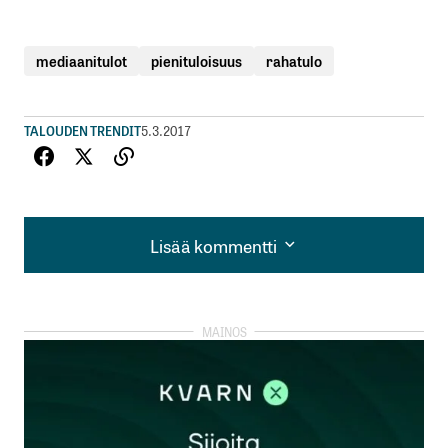
mediaanitulot
pienituloisuus
rahatulo
TALOUDEN TRENDIT
5.3.2017
Lisää kommentti
Lisää kommentti
kirjautua
sisään
rekisteröityä