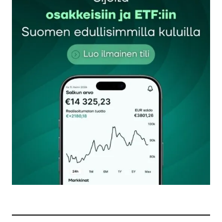
Sähköpostiosoitettasi ei julkaista.
Pakolliset
kentät on merkitty
*
Kommentti
*
Nimesi tai nimimerkkisi
*
Sähköpostiosoitteesi
*
Tilaa SalkunRakentajan uutiskirje