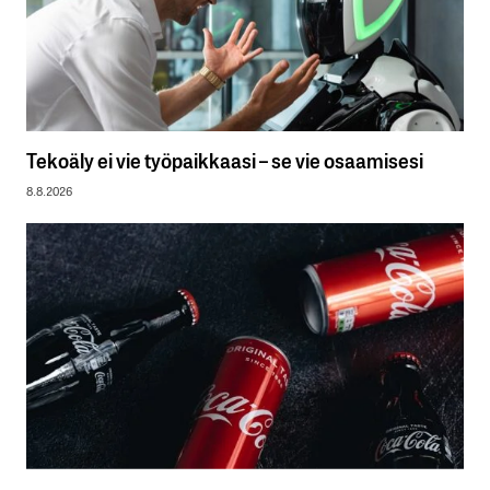
Tekoäly ei vie työpaikkaasi – se vie osaamisesi
8.8.2026