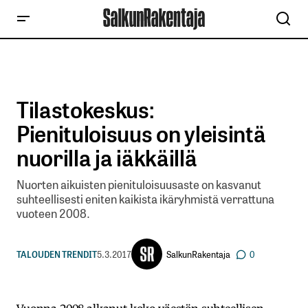
Tilastokeskus:
Pienituloisuus on yleisintä
nuorilla ja iäkkäillä
Nuorten aikuisten pienituloisuusaste on kasvanut
suhteellisesti eniten kaikista ikäryhmistä verrattuna
vuoteen 2008.
SalkunRakentaja
TALOUDEN TRENDIT
5.3.2017
0