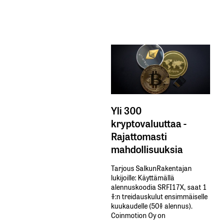
Yli 300
kryptovaluuttaa -
Rajattomasti
mahdollisuuksia
Tarjous SalkunRakentajan
lukijoille: Käyttämällä​ ​
alennuskoodia​ ​SRFI17X,​ ​saat​ ​1
%:n treidauskulut​ ​ensimmäiselle​ ​
kuukaudelle​ ​(50%​ ​alennus).
Coinmotion Oy on