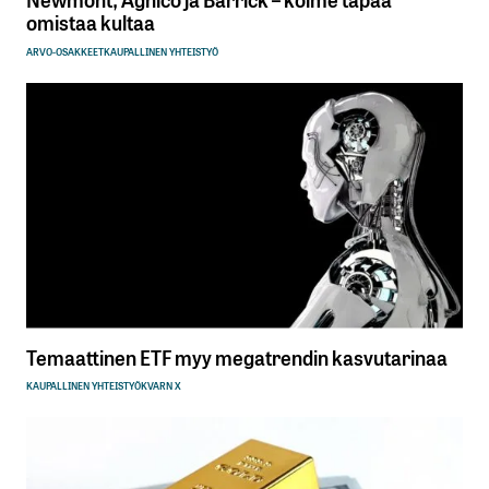
omistaa kultaa
ARVO-OSAKKEET
KAUPALLINEN YHTEISTYÖ
Temaattinen ETF myy megatrendin kasvutarinaa
KAUPALLINEN YHTEISTYÖ
KVARN X