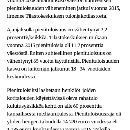
Vuonna 2008 alkanut koko väestön suhteellisen
pienituloisuuden väheneminen jatkui vuonna 2015,
ilmenee Tilastokeskuksen tulonjakotilastosta.
Ajanjaksolla pienituloisuus on vähentynyt 2,2
prosenttiyksikköä. Tilastokeskuksen mukaan
vuonna 2015 pienituloisia oli 11,7 prosenttia
väestöstä. Eniten suhteellinen pienituloisuus on
vähentynyt 65 vuotta täyttäneillä. Pienituloisuuden
kasvu on kuitenkin jatkunut 18–34-vuotiaiden
keskuudessa.
Pienituloisiksi lasketaan henkilöt, joiden
kotitalouden käytettävissä oleva rahatulo
kulutusyksikköä kohti on alle 60 prosenttia
kansallisesta mediaanitulosta. Pienituloisuusraja oli
yhden hengen taloudella 14 220 euroa vuodessa eli
1 185 euroa kuukaudessa vuonna 2015. Tuloilla