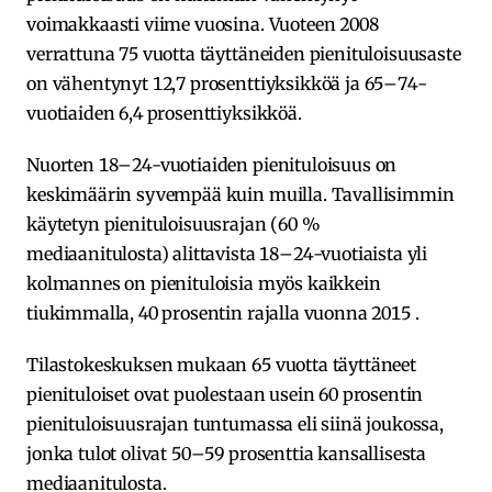
voimakkaasti viime vuosina. Vuoteen 2008
verrattuna 75 vuotta täyttäneiden pienituloisuusaste
on vähentynyt 12,7 prosenttiyksikköä ja 65–74-
vuotiaiden 6,4 prosenttiyksikköä.
Nuorten 18–24-vuotiaiden pienituloisuus on
keskimäärin syvempää kuin muilla. Tavallisimmin
käytetyn pienituloisuusrajan (60 %
mediaanitulosta) alittavista 18–24-vuotiaista yli
kolmannes on pienituloisia myös kaikkein
tiukimmalla, 40 prosentin rajalla vuonna 2015 .
Tilastokeskuksen mukaan 65 vuotta täyttäneet
pienituloiset ovat puolestaan usein 60 prosentin
pienituloisuusrajan tuntumassa eli siinä joukossa,
jonka tulot olivat 50–59 prosenttia kansallisesta
mediaanitulosta.