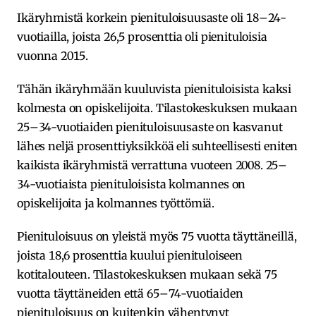
Ikäryhmistä korkein pienituloisuusaste oli 18–24-
vuotiailla, joista 26,5 prosenttia oli pienituloisia
vuonna 2015.
Tähän ikäryhmään kuuluvista pienituloisista kaksi
kolmesta on opiskelijoita. Tilastokeskuksen mukaan
25–34-vuotiaiden pienituloisuusaste on kasvanut
lähes neljä prosenttiyksikköä eli suhteellisesti eniten
kaikista ikäryhmistä verrattuna vuoteen 2008. 25–
34-vuotiaista pienituloisista kolmannes on
opiskelijoita ja kolmannes työttömiä.
Pienituloisuus on yleistä myös 75 vuotta täyttäneillä,
joista 18,6 prosenttia kuului pienituloiseen
kotitalouteen. Tilastokeskuksen mukaan sekä 75
vuotta täyttäneiden että 65–74-vuotiaiden
pienituloisuus on kuitenkin vähentynyt