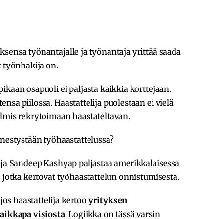
sensa työnantajalle ja työnantaja yrittää saada
t työnhakija on.
ikaan osapuoli ei paljasta kaikkia korttejaan.
sa piilossa. Haastattelija puolestaan ei vielä
almis rekrytoimaan haastateltavan.
enestystään työhaastattelussa?
taja Sandeep Kashyap paljastaa amerikkalaisessa
, jotka kertovat työhaastattelun onnistumisesta.
os haastattelija kertoo
yrityksen
vaikkapa visiosta
. Logiikka on tässä varsin