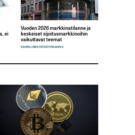
Vuoden 2026 markkinatilanne ja
, ei
keskeiset sijoitusmarkkinoihin
vaikuttavat teemat
KAUPALLINEN YHTEISTYÖ
KVARN X