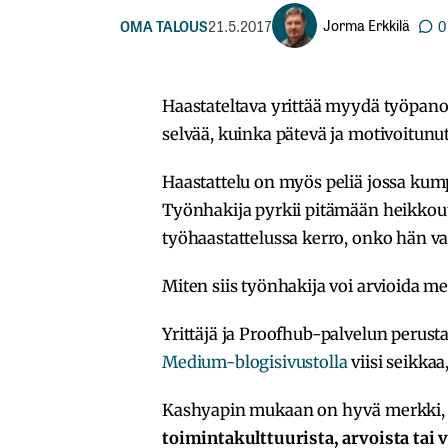
Jorma Erkkilä
OMA TALOUS
21.5.2017
0
Haastateltava yrittää myydä työpanok
selvää, kuinka pätevä ja motivoitunu
Haastattelu on myös peliä jossa kump
Työnhakija pyrkii pitämään heikkouten
työhaastattelussa kerro, onko hän v
Miten siis työnhakija voi arvioida m
Yrittäjä ja Proofhub-palvelun perus
Medium-blogisivustolla
viisi seikkaa
Kashyapin mukaan on hyvä merkki, j
toimintakulttuurista, arvoista tai 