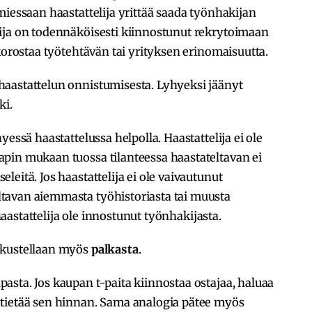
miessaan haastattelija yrittää saada työnhakijan
ija on todennäköisesti kiinnostunut rekrytoimaan
korostaa työtehtävän tai yrityksen erinomaisuutta.
haastattelun onnistumisesta. Lyhyeksi jäänyt
ki.
yessä haastattelussa helpolla. Haastattelija ei ole
pin mukaan tuossa tilanteessa haastateltavan ei
eitä. Jos haastattelija ei ole vaivautunut
tavan aiemmasta työhistoriasta tai muusta
 haastattelija ole innostunut työnhakijasta.
skustellaan myös
palkasta
.
sta. Jos kaupan t-paita kiinnostaa ostajaa, haluaa
tietää sen hinnan. Sama analogia pätee myös