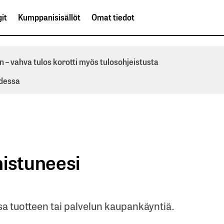
it
Kumppanisisällöt
Omat tiedot
n – vahva tulos korotti myös tulosohjeistusta
odessa
nistuneesi
a tuotteen tai palvelun kaupankäyntiä.