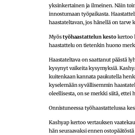
yksinkertainen ja ilmeinen. Näin toi
innostumaan työpaikasta. Haastattel
haastateltavan, jos hänellä on tarve 
Myös
työhaastattelun kesto
kertoo 
haastattelu on tietenkin huono merk
Haastateltava on saattanut päästä lyh
kysynyt vaikeita kysymyksiä. Kashya
kuitenkaan kannata paukutella henksel
kyselemään syvällisemmin haastatel
oleellisesta, on se merkki siitä, ettei
Onnistuneessa työhaastattelussa ke
Kashyap kertoo vertauksen vaatekaupa
hän seuraavaksi ennen ostopäätöstä 