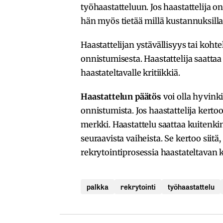
työhaastatteluun. Jos haastattelija 
hän myös tietää millä kustannuksilla
Haastattelijan ystävällisyys tai koht
onnistumisesta. Haastattelija saattaa
haastateltavalle kritiikkiä.
Haastattelun päätös
voi olla hyvinki
onnistumista. Jos haastattelija kertoo
merkki. Haastattelu saattaa kuitenkin
seuraavista vaiheista. Se kertoo siitä,
rekrytointiprosessia haastateltavan 
palkka
rekrytointi
työhaastattelu