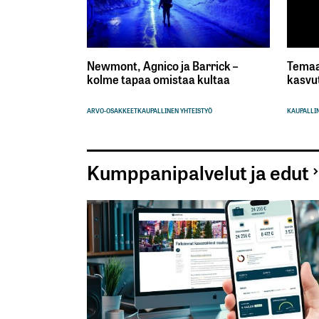
Newmont, Agnico ja Barrick –
Temaa
kolme tapaa omistaa kultaa
kasvu
ARVO-OSAKKEET
KAUPALLINEN YHTEISTYÖ
KAUPALLIN
Kumppanipalvelut ja edut