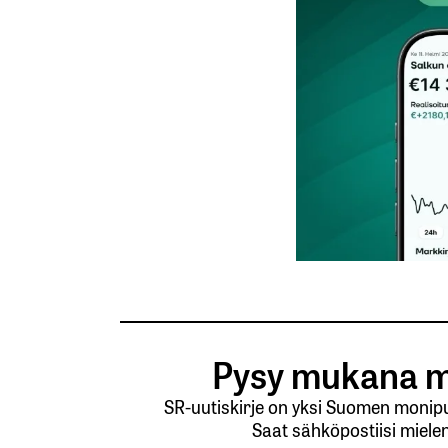
Nimesi tai nimimerkkisi
*
Tilaa SalkunRakentajan uutiskirje
Lähetä kommentti
Pysy mukana m
SR-uutiskirje on yksi Suomen monipuo
Saat sähköpostiisi mielen