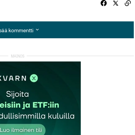
isää kommentti
isää kommentti
autua sisään
rekisteröityä
et kentät on merkitty
*