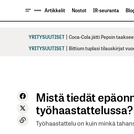
Artikkelit
Nostot
IR-seuranta
Blog
|
YRITYSUUTISET
Coca-Cola jätti Pepsin taaksee
|
YRITYSUUTISET
Bittium tuplasi tilauskirjat vu
Mistä tiedät epäon
työhaastattelussa?
Työhaastattelu on kuin minkä tahans