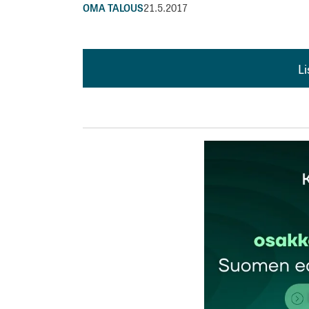
OMA TALOUS
21.5.2017
L
L
kirj
Sähköpostiosoitettasi ei julkaista.
Pakollis
Kommentti
*