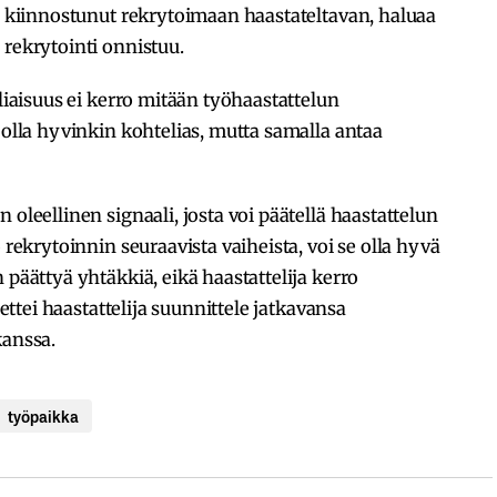
on kiinnostunut rekrytoimaan haastateltavan, haluaa
 rekrytointi onnistuu.
eliaisuus ei kerro mitään työhaastattelun
 olla hyvinkin kohtelias, mutta samalla antaa
n oleellinen signaali, josta voi päätellä haastattelun
 rekrytoinnin seuraavista vaiheista, voi se olla hyvä
 päättyä yhtäkkiä, eikä haastattelija kerro
 ettei haastattelija suunnittele jatkavansa
kanssa.
työpaikka