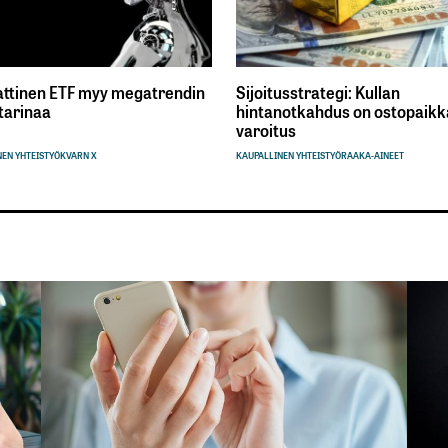
ttinen ETF myy megatrendin
Sijoitusstrategi: Kullan
tarinaa
hintanotkahdus on ostopaikka
varoitus
EN YHTEISTYÖ
KVARN X
KAUPALLINEN YHTEISTYÖ
RAAKA-AINEET