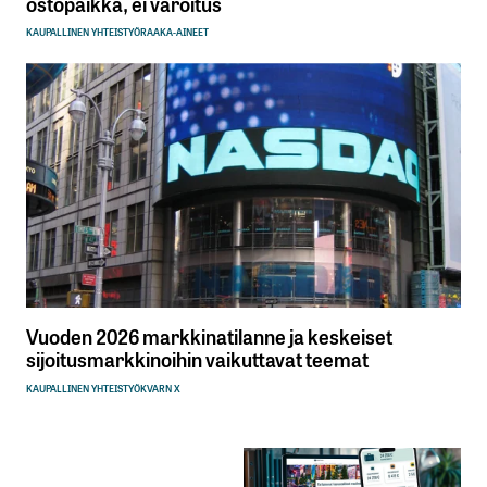
ostopaikka, ei varoitus
KAUPALLINEN YHTEISTYÖ
RAAKA-AINEET
Vuoden 2026 markkinatilanne ja keskeiset
sijoitusmarkkinoihin vaikuttavat teemat
KAUPALLINEN YHTEISTYÖ
KVARN X