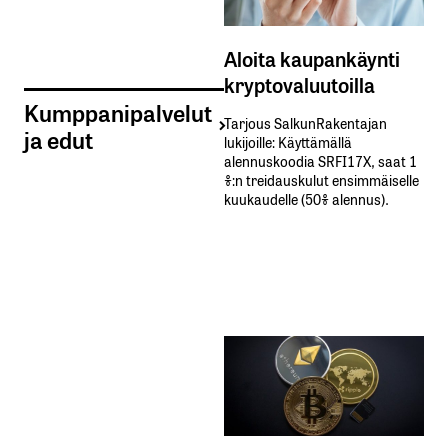
Aloita kaupankäynti
kryptovaluutoilla
Kumppanipalvelut
Tarjous SalkunRakentajan
ja edut
lukijoille: Käyttämällä​ ​
alennuskoodia​ ​SRFI17X,​ ​saat​ ​1
%:n treidauskulut​ ​ensimmäiselle​ ​
kuukaudelle​ ​(50%​ ​alennus).