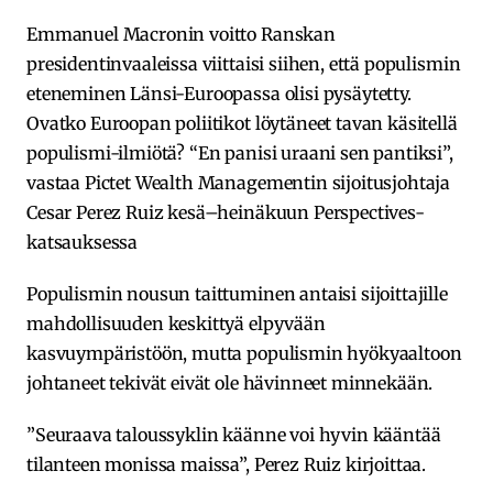
Emmanuel Macronin voitto Ranskan
presidentinvaaleissa viittaisi siihen, että populismin
eteneminen Länsi-Euroopassa olisi pysäytetty.
Ovatko Euroopan poliitikot löytäneet tavan käsitellä
populismi-ilmiötä? “En panisi uraani sen pantiksi”,
vastaa Pictet Wealth Managementin sijoitusjohtaja
Cesar Perez Ruiz kesä–heinäkuun Perspectives-
katsauksessa
Populismin nousun taittuminen antaisi sijoittajille
mahdollisuuden keskittyä elpyvään
kasvuympäristöön, mutta populismin hyökyaaltoon
johtaneet tekivät eivät ole hävinneet minnekään.
”Seuraava taloussyklin käänne voi hyvin kääntää
tilanteen monissa maissa”, Perez Ruiz kirjoittaa.