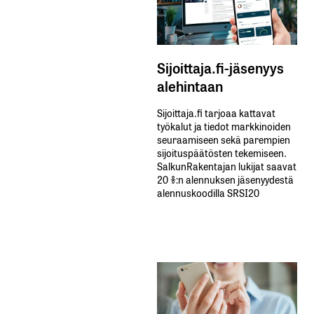
Sijoittaja.fi-jäsenyys
alehintaan
Sijoittaja.fi tarjoaa kattavat
työkalut ja tiedot markkinoiden
seuraamiseen sekä parempien
sijoituspäätösten tekemiseen.
SalkunRakentajan lukijat saavat
20 %:n alennuksen jäsenyydestä
alennuskoodilla SRSI20