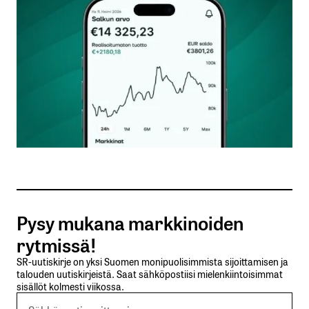
Kommentti
*
Nimesi tai nimimerkkisi
*
Sähköpostiosoitteesi
*
Tilaa SalkunRakentajan uutiskirje
Pysy mukana markkinoiden
Lähetä kommentti
rytmissä!
SR-uutiskirje on yksi Suomen monipuolisimmista sijoittamisen ja
talouden uutiskirjeistä. Saat sähköpostiisi mielenkiintoisimmat
sisällöt kolmesti viikossa.