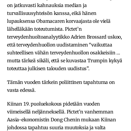
on jatkuvasti kahnauksia median ja
turvallisuusyhteisön kanssa, eikä hänen
lupauksensa Obamacaren korvaajasta ole vielä
lähelläkään toteutumista. Pictet’n
terveydenhuoltoanalyytikko Adrien Brossard uskoo,
että terveydenhuollon uudistaminen “vaikuttaa
suhteellisen vähän terveydenhuollon osakkeisiin …
mutta tärkeä sikäli, että se kuvastaa Trumpin kykyä
toteuttaa julkisen talouden uudistus”.
Tämän vuoden tärkein poliittinen tapahtuma on
vasta edessä.
Kiinan 19. puoluekokous pidetään vuoden
viimeisellä neljänneksellä. Pictet’n vanhemman
Aasia-ekonomistin Dong Chenin mukaan Kiinan
johdossa tapahtuu suuria muutoksia ja valta