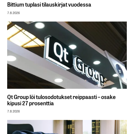
Bittium tuplasi tilauskirjat vuodessa
7.8.2026
Qt Group löi tulosodotukset reippaasti – osake
kipusi 27 prosenttia
7.8.2026