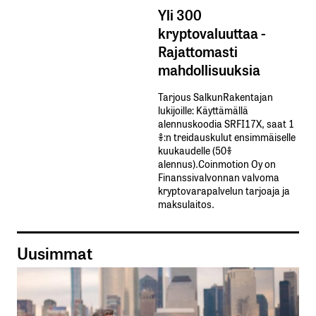
Yli 300
kryptovaluuttaa -
Rajattomasti
mahdollisuuksia
Tarjous SalkunRakentajan
lukijoille: Käyttämällä​ ​
alennuskoodia​ ​SRFI17X,​ ​saat​ ​1
%:n treidauskulut​ ​ensimmäiselle​ ​
kuukaudelle​ ​(50%​ ​
alennus).Coinmotion Oy on
Finanssivalvonnan valvoma
kryptovarapalvelun tarjoaja ja
maksulaitos.
Uusimmat