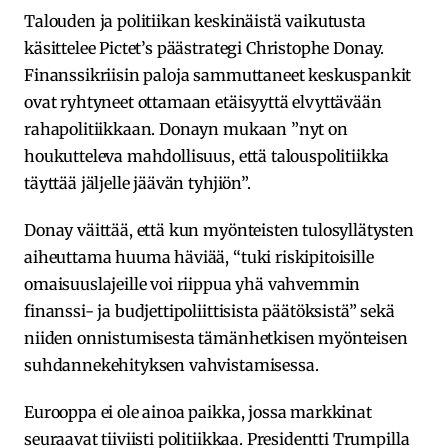
Talouden ja politiikan keskinäistä vaikutusta
käsittelee Pictet’s päästrategi Christophe Donay.
Finanssikriisin paloja sammuttaneet keskuspankit
ovat ryhtyneet ottamaan etäisyyttä elvyttävään
rahapolitiikkaan. Donayn mukaan ”nyt on
houkutteleva mahdollisuus, että talouspolitiikka
täyttää jäljelle jäävän tyhjiön”.
Donay väittää, että kun myönteisten tulosyllätysten
aiheuttama huuma häviää, “tuki riskipitoisille
omaisuuslajeille voi riippua yhä vahvemmin
finanssi- ja budjettipoliittisista päätöksistä” sekä
niiden onnistumisesta tämänhetkisen myönteisen
suhdannekehityksen vahvistamisessa.
Eurooppa ei ole ainoa paikka, jossa markkinat
seuraavat tiiviisti politiikkaa. Presidentti Trumpilla