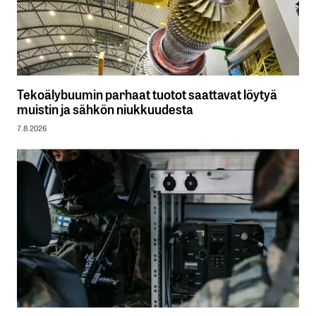
Tekoälybuumin parhaat tuotot saattavat löytyä
muistin ja sähkön niukkuudesta
7.8.2026