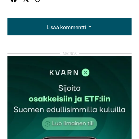
Lisää kommentti
Lisää kommentti
kirjautua
sisään
rekisteröityä
Sähköpostiosoitettasi ei julkaista.
Pakolliset
kentät on merkitty
*