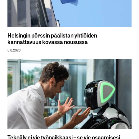
Helsingin pörssin päälistan yhtiöiden
kannattavuus kovassa nousussa
8.8.2026
Tekoäly ei vie työpaikkaasi – se vie osaamisesi