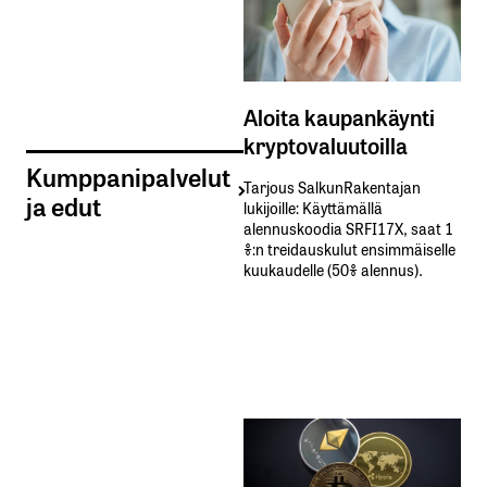
Aloita kaupankäynti
kryptovaluutoilla
Kumppanipalvelut
Tarjous SalkunRakentajan
ja edut
lukijoille: Käyttämällä​ ​
alennuskoodia​ ​SRFI17X,​ ​saat​ ​1
%:n treidauskulut​ ​ensimmäiselle​ ​
kuukaudelle​ ​(50%​ ​alennus).