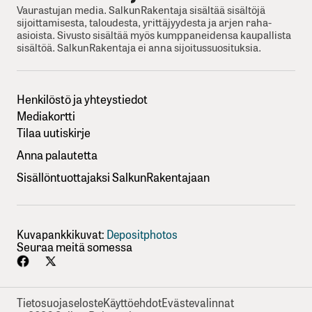
Vaurastujan media. SalkunRakentaja sisältää sisältöjä
sijoittamisesta, taloudesta, yrittäjyydesta ja arjen raha-
asioista. Sivusto sisältää myös kumppaneidensa kaupallista
sisältöä. SalkunRakentaja ei anna sijoitussuosituksia.
Henkilöstö ja yhteystiedot
Mediakortti
Tilaa uutiskirje
Anna palautetta
Sisällöntuottajaksi SalkunRakentajaan
Kuvapankkikuvat:
Depositphotos
Seuraa meitä somessa
Tietosuojaseloste
Käyttöehdot
Evästevalinnat