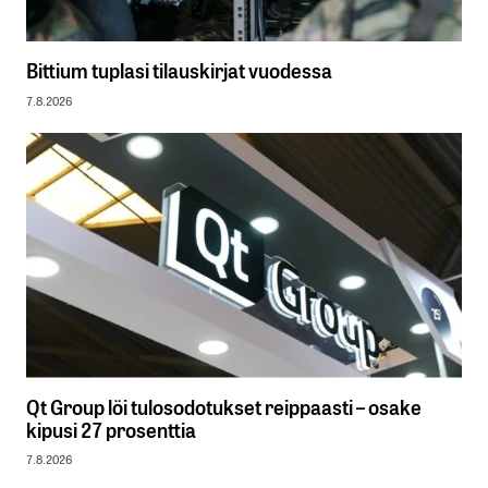
Bittium tuplasi tilauskirjat vuodessa
7.8.2026
Qt Group löi tulosodotukset reippaasti – osake
kipusi 27 prosenttia
7.8.2026