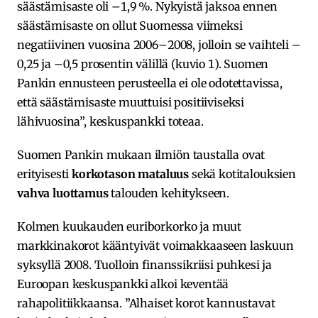
säästämisaste oli –1,9 %. Nykyistä jaksoa ennen
säästämisaste on ollut Suomessa viimeksi
negatiivinen vuosina 2006–2008, jolloin se vaihteli –
0,25 ja –0,5 prosentin välillä (kuvio 1). Suomen
Pankin ennusteen perusteella ei ole odotettavissa,
että säästämisaste muuttuisi positiiviseksi
lähivuosina”, keskuspankki toteaa.
Suomen Pankin mukaan ilmiön taustalla ovat
erityisesti
korkotason mataluus
sekä kotitalouksien
vahva luottamus
talouden kehitykseen.
Kolmen kuukauden euriborkorko ja muut
markkinakorot kääntyivät voimakkaaseen laskuun
syksyllä 2008. Tuolloin finanssikriisi puhkesi ja
Euroopan keskuspankki alkoi keventää
rahapolitiikkaansa. ”Alhaiset korot kannustavat