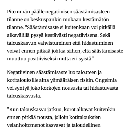
Pitemmän päälle negatiivisen säästämisasteen
tilanne on keskuspankin mukaan kestämätön
tilanne. ”Säästämisaste ei kuitenkaan voi pitkällä
aikavälillä pysyä kestävästi negatiivisena. Sekä
talouskasvun vahvistuminen että hidastuminen
voivat ennen pitkää johtaa siihen, että säästämisaste
muuttuu positiiviseksi mutta eri syistä.”
Negatiivinen säästämisaste luo talouteen ja
kotitalouksille aina ylimääräisen riskin. Ongelmia
voi syntyä joko korkojen noususta tai hidastuvasta
talouskasvusta.
”Kun talouskasvu jatkuu, korot alkavat kuitenkin
ennen pitkää nousta, jolloin kotitalouksien
velanhoitomenot kasvavat ja taloudellinen