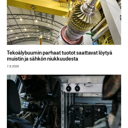
Tekoälybuumin parhaat tuotot saattavat löytyä
muistin ja sähkön niukkuudesta
7.8.2026