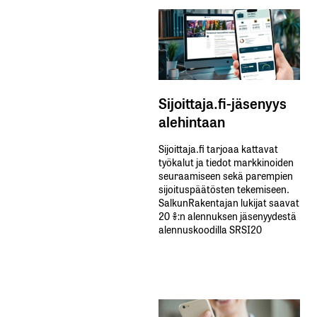
Sijoittaja.fi-jäsenyys
alehintaan
Sijoittaja.fi tarjoaa kattavat
työkalut ja tiedot markkinoiden
seuraamiseen sekä parempien
sijoituspäätösten tekemiseen.
SalkunRakentajan lukijat saavat
20 %:n alennuksen jäsenyydestä
alennuskoodilla SRSI20