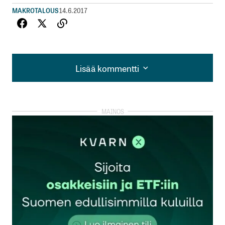
MAKROTALOUS
14.6.2017
Lisää kommentti
Lisää kommentti
kirjautua
sisään
rekisteröityä
Sähköpostiosoitettasi ei julkaista.
Pakolliset