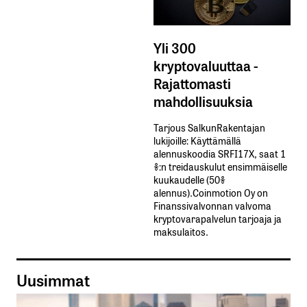
Yli 300
kryptovaluuttaa -
Rajattomasti
mahdollisuuksia
Tarjous SalkunRakentajan
lukijoille: Käyttämällä​ ​
alennuskoodia​ ​SRFI17X,​ ​saat​ ​1
%:n treidauskulut​ ​ensimmäiselle​ ​
kuukaudelle​ ​(50%​ ​
alennus).Coinmotion Oy on
Finanssivalvonnan valvoma
kryptovarapalvelun tarjoaja ja
maksulaitos.
Uusimmat