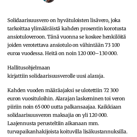
Solidaarisuusvero on hyvätuloisten lisävero, joka
tarkoittaa ylimääräistä kahden prosentin korotusta
ansiotuloveroon. Tänä vuonna se koskee henkilöitä
joiden verotettava ansiotulo on vähintään 73 100
euroa vuodessa. Heitä on noin 120 000–130 000.
Hallitusohjelmaan
kirjattiin solidaarisuusverolle uusi alaraja.
Kahden vuoden määräajaksi se ulotettiin 72 300
euron vuosituloihin. Alarajan laskeminen toi veron
piiriin noin 65 000 uutta palkansaajaa. Kaikkiaan
solidaarisuusveron maksajia on yli 120 000.
Laajennusta perusteltiin aikanaan mm.
turvapaikanhakijoista koituvilla lisäkustannuksilla.