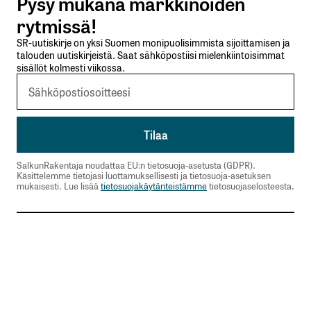
Pysy mukana markkinoiden
Lähetä kommentti
rytmissä!
SR-uutiskirje on yksi Suomen monipuolisimmista sijoittamisen ja
talouden uutiskirjeistä. Saat sähköpostiisi mielenkiintoisimmat
sisällöt kolmesti viikossa.
SalkunRakentaja noudattaa EU:n tietosuoja-asetusta (GDPR).
Käsittelemme tietojasi luottamuksellisesti ja tietosuoja-asetuksen
mukaisesti. Lue lisää
tietosuojakäytänteistämme
tietosuojaselosteesta.