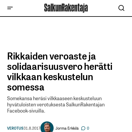
Rikkaiden veroaste ja
solidaarisuusvero herätti
vilkkaan keskustelun
somessa
Somekansa heräsi vilkkaaseen keskusteluun
hyvätuloisten verotuksesta SalkunRakentajan
Facebook-sivuilla.
Jorma Erkkilä
VEROTUS
31.8.2017
0