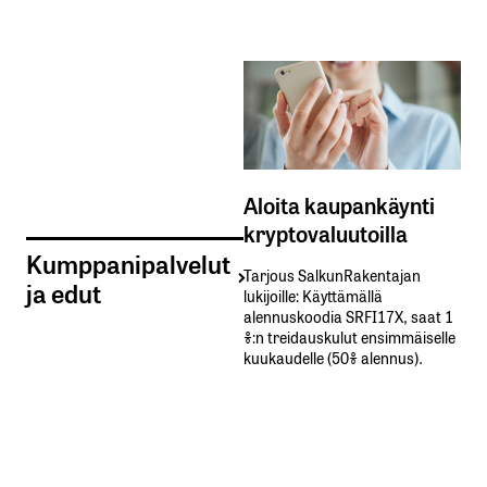
Aloita kaupankäynti
kryptovaluutoilla
Kumppanipalvelut
Tarjous SalkunRakentajan
ja edut
lukijoille: Käyttämällä​ ​
alennuskoodia​ ​SRFI17X,​ ​saat​ ​1
%:n treidauskulut​ ​ensimmäiselle​ ​
kuukaudelle​ ​(50%​ ​alennus).