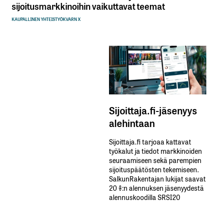
sijoitusmarkkinoihin vaikuttavat teemat
KAUPALLINEN YHTEISTYÖ
KVARN X
Sijoittaja.fi-jäsenyys
alehintaan
Sijoittaja.fi tarjoaa kattavat
työkalut ja tiedot markkinoiden
seuraamiseen sekä parempien
sijoituspäätösten tekemiseen.
SalkunRakentajan lukijat saavat
20 %:n alennuksen jäsenyydestä
alennuskoodilla SRSI20