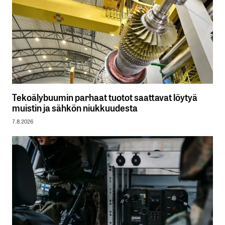
Tekoälybuumin parhaat tuotot saattavat löytyä
muistin ja sähkön niukkuudesta
7.8.2026