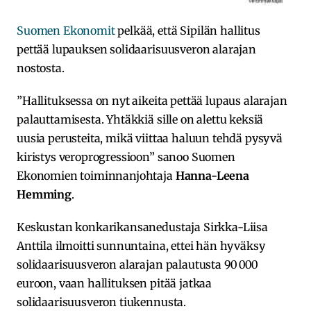
Suomen Ekonomit
pelkää, että Sipilän hallitus
pettää lupauksen solidaarisuusveron alarajan
nostosta.
”Hallituksessa on nyt aikeita pettää lupaus alarajan
palauttamisesta. Yhtäkkiä sille on alettu keksiä
uusia perusteita, mikä viittaa haluun tehdä pysyvä
kiristys veroprogressioon” sanoo Suomen
Ekonomien toiminnanjohtaja
Hanna-Leena
Hemming
.
Keskustan konkarikansanedustaja Sirkka-Liisa
Anttila
ilmoitti sunnuntaina, ettei hän hyväksy
solidaarisuusveron alarajan palautusta 90 000
euroon, vaan hallituksen pitää jatkaa
solidaarisuusveron tiukennusta.