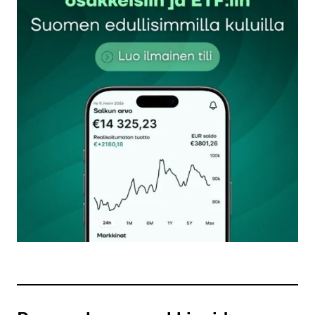
Sähköpostiosoitettasi ei julkaista.
Pakolliset
kentät on merkitty
*
Kommentti
*
Nimesi tai nimimerkkisi
*
Sähköpostiosoitteesi
*
Tilaa SalkunRakentajan uutiskirje