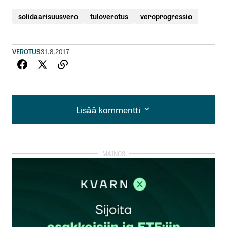
solidaarisuusvero
tuloverotus
veroprogressio
VEROTUS
31.8.2017
Lisää kommentti
Lisää kommentti
kirjautua
sisään
rekisteröityä