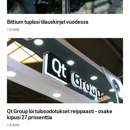
Bittium tuplasi tilauskirjat vuodessa
7.8.2026
Qt Group löi tulosodotukset reippaasti – osake
kipusi 27 prosenttia
7.8.2026