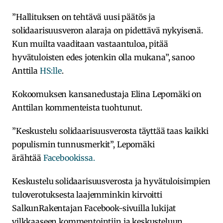
”Hallituksen on tehtävä uusi päätös ja
solidaarisuusveron alaraja on pidettävä nykyisenä.
Kun muilta vaaditaan vastaantuloa, pitää
hyvätuloisten edes jotenkin olla mukana”, sanoo
Anttila
HS:lle
.
Kokoomuksen kansanedustaja Elina Lepomäki on
Anttilan kommenteista tuohtunut.
”Keskustelu solidaarisuusverosta täyttää taas kaikki
populismin tunnusmerkit”, Lepomäki
ärähtää
Facebookissa.
Keskustelu solidaarisuusverosta ja hyvätuloisimpien
tuloverotuksesta laajemminkin kirvoitti
SalkunRakentajan Facebook-sivuilla lukijat
vilkkaaseen kommentointiin ja keskusteluun.