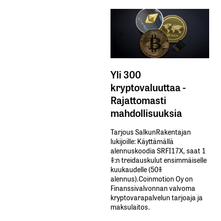
Yli 300
kryptovaluuttaa -
Rajattomasti
mahdollisuuksia
Tarjous SalkunRakentajan
lukijoille: Käyttämällä​ ​
alennuskoodia​ ​SRFI17X,​ ​saat​ ​1
%:n treidauskulut​ ​ensimmäiselle​ ​
kuukaudelle​ ​(50%​ ​
alennus).Coinmotion Oy on
Finanssivalvonnan valvoma
kryptovarapalvelun tarjoaja ja
maksulaitos.