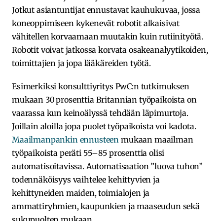
Jotkut asiantuntijat ennustavat kauhukuvaa, jossa
koneoppimiseen kykenevät robotit alkaisivat
vähitellen korvaamaan muutakin kuin rutiinityötä.
Robotit voivat jatkossa korvata osakeanalyytikoiden,
toimittajien ja jopa lääkäreiden työtä.
Esimerkiksi konsulttiyritys PwC:n tutkimuksen
mukaan 30 prosenttia Britannian työpaikoista on
vaarassa kun keinoälyssä tehdään läpimurtoja.
Joillain aloilla jopa puolet työpaikoista voi kadota.
Maailmanpankin ennusteen
mukaan maailman
työpaikoista peräti 55–85 prosenttia olisi
automatisoitavissa. Automatisaation ”luova tuhon”
todennäköisyys vaihtelee kehittyvien ja
kehittyneiden maiden, toimialojen ja
ammattiryhmien, kaupunkien ja maaseudun sekä
sukupuolten mukaan.