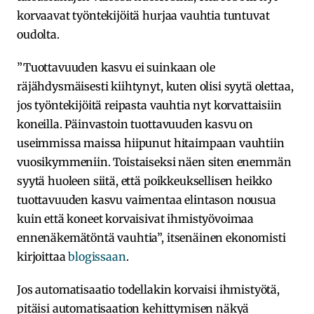
korvaavat työntekijöitä hurjaa vauhtia tuntuvat
oudolta.
”Tuottavuuden kasvu ei suinkaan ole
räjähdysmäisesti kiihtynyt, kuten olisi syytä olettaa,
jos työntekijöitä reipasta vauhtia nyt korvattaisiin
koneilla. Päinvastoin tuottavuuden kasvu on
useimmissa maissa hiipunut hitaimpaan vauhtiin
vuosikymmeniin. Toistaiseksi näen siten enemmän
syytä huoleen siitä, että poikkeuksellisen heikko
tuottavuuden kasvu vaimentaa elintason nousua
kuin että koneet korvaisivat ihmistyövoimaa
ennenäkemätöntä vauhtia”, itsenäinen ekonomisti
kirjoittaa
blogissaan
.
Jos automatisaatio todellakin korvaisi ihmistyötä,
pitäisi automatisaation kehittymisen näkyä