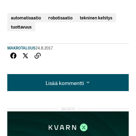
automatisaatio
robotisaatio
tekninen kehitys
tuottavuus
MAKROTALOUS
24.8.2017
Lisää kommentti
Lisää kommentti
kirjautua
sisään
rekisteröityä