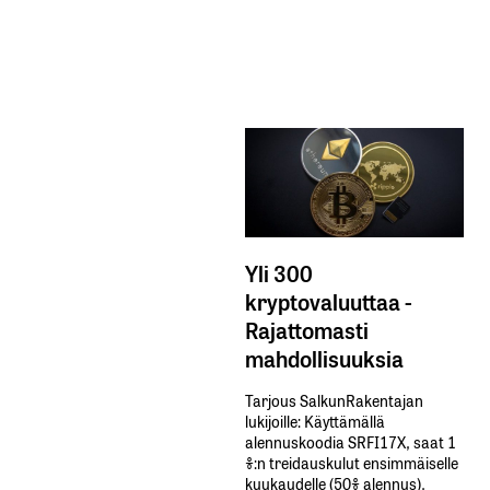
Yli 300
kryptovaluuttaa -
Rajattomasti
mahdollisuuksia
Tarjous SalkunRakentajan
lukijoille: Käyttämällä​ ​
alennuskoodia​ ​SRFI17X,​ ​saat​ ​1
%:n treidauskulut​ ​ensimmäiselle​ ​
kuukaudelle​ ​(50%​ ​alennus).