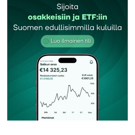
Sähköpostiosoitettasi ei julkaista.
Pakolliset
kentät on merkitty
*
Kommentti
*
Nimesi tai nimimerkkisi
*
Sähköpostiosoitteesi
*