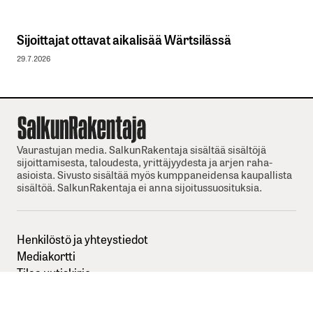
Sijoittajat ottavat aikalisää Wärtsilässä
29.7.2026
Vaurastujan media. SalkunRakentaja sisältää sisältöjä
sijoittamisesta, taloudesta, yrittäjyydesta ja arjen raha-
asioista. Sivusto sisältää myös kumppaneidensa kaupallista
sisältöä. SalkunRakentaja ei anna sijoitussuosituksia.
Henkilöstö ja yhteystiedot
Mediakortti
Tilaa uutiskirje
Anna palautetta