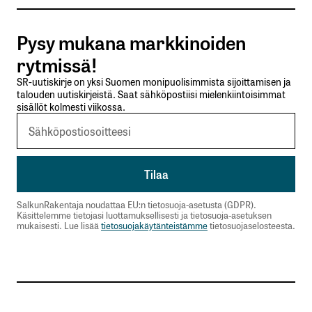
Tilaa SalkunRakentajan uutiskirje
Pysy mukana markkinoiden
Lähetä kommentti
rytmissä!
SR-uutiskirje on yksi Suomen monipuolisimmista sijoittamisen ja
talouden uutiskirjeistä. Saat sähköpostiisi mielenkiintoisimmat
sisällöt kolmesti viikossa.
SalkunRakentaja noudattaa EU:n tietosuoja-asetusta (GDPR).
Käsittelemme tietojasi luottamuksellisesti ja tietosuoja-asetuksen
mukaisesti. Lue lisää
tietosuojakäytänteistämme
tietosuojaselosteesta.