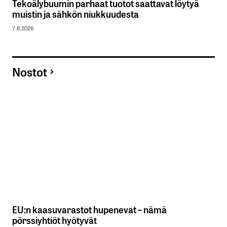
Tekoälybuumin parhaat tuotot saattavat löytyä
muistin ja sähkön niukkuudesta
7.8.2026
Nostot
EU:n kaasuvarastot hupenevat – nämä
pörssiyhtiöt hyötyvät