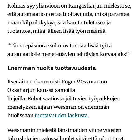
Kolmas syy yliarvioon on Kangasharjun mielestä se,
että automaatio nostaa tuottavuutta, mikä parantaa
maan kilpailukykyä, sitä kautta tulotasoa ja
tuotantoa, mikä jälleen lisää työn määrää.
”Tämä epäsuora vaikutus tuottaa lisää työtä
automaatiolle menetettävien tehtävien korvaajaksi.”
Enemmän huolta tuottavuudesta
Itsenäinen ekonomisti Roger Wessman on
Oksaharjun kanssa samoilla
linjoilla. Robotisaatiosta johtuvien työpaikkojen
menetyksen sijaan Wessman on enemmän
huolissaan
tuottavuuden laskusta
.
Wessmanin mielestä länsimaiden viime vuosien
talouslukujen valossa huolet siitä, että robotit nyt