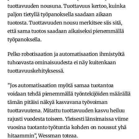
tuottavuuden nousuna. Tuottavuus kertoo, kuinka
paljon tietyllä työpanoksella saadaan aikaan
tuotosta. Tuottavuuden nousu merkitsee siis sitä,
että sama tuotos saadaan aikaiseksi pienemmällä
työpanoksella.
Pelko robotisaation ja automatisaation ihmistyötä
tuhoavasta ominaisuudesta ei näy kuitenkaan
tuottavuuskehityksessä.
”Jos automatisaation myötä samaa tuotantoa
voidaan tehdä pienemmällä työntekijöiden määrällä
tämän pitäisi näkyä kasvavana työvoiman
tuottavuutena. Mitattu tuottavuuden kasvu heiluu
rajusti vuodesta toiseen. Yleisesti länsimaissa viime
vuosina tuotanto työtuntia kohden on noussut yhä
hitaammin”, Wessman toteaa.