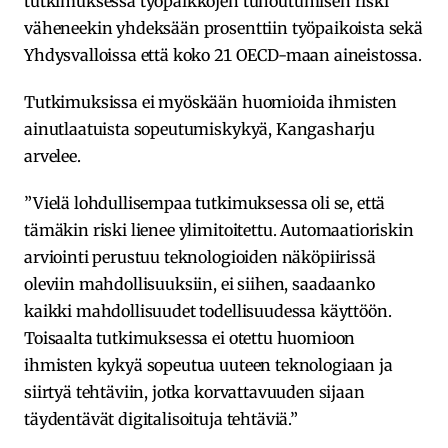
tutkimuksessa työpaikkojen tuhoutumisen riski
väheneekin yhdeksään prosenttiin työpaikoista sekä
Yhdysvalloissa että koko 21 OECD-maan aineistossa.
Tutkimuksissa ei myöskään huomioida ihmisten
ainutlaatuista sopeutumiskykyä, Kangasharju
arvelee.
”Vielä lohdullisempaa tutkimuksessa oli se, että
tämäkin riski lienee ylimitoitettu. Automaatioriskin
arviointi perustuu teknologioiden näköpiirissä
oleviin mahdollisuuksiin, ei siihen, saadaanko
kaikki mahdollisuudet todellisuudessa käyttöön.
Toisaalta tutkimuksessa ei otettu huomioon
ihmisten kykyä sopeutua uuteen teknologiaan ja
siirtyä tehtäviin, jotka korvattavuuden sijaan
täydentävät digitalisoituja tehtäviä.”