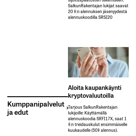
SalkunRakentajan lukijat saavat
20 %:n alennuksen jäsenyydestä
alennuskoodilla SRSI20
Aloita kaupankäynti
kryptovaluutoilla
Kumppanipalvelut
Tarjous SalkunRakentajan
ja edut
lukijoille: Käyttämällä​ ​
alennuskoodia​ ​SRFI17X,​ ​saat​ ​1
%:n treidauskulut​ ​ensimmäiselle​ ​
kuukaudelle​ ​(50%​ ​alennus).