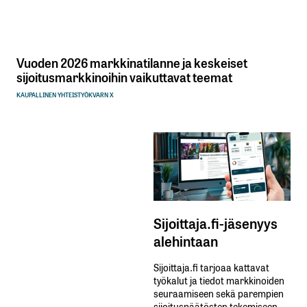
Vuoden 2026 markkinatilanne ja keskeiset
sijoitusmarkkinoihin vaikuttavat teemat
KAUPALLINEN YHTEISTYÖ
KVARN X
Sijoittaja.fi-jäsenyys
alehintaan
Sijoittaja.fi tarjoaa kattavat
työkalut ja tiedot markkinoiden
seuraamiseen sekä parempien
sijoituspäätösten tekemiseen.