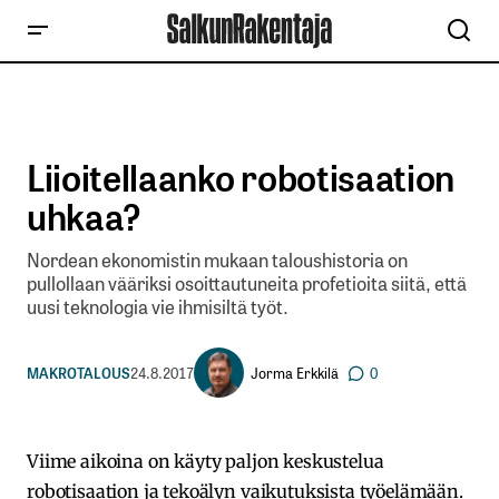
Liioitellaanko robotisaation
uhkaa?
Nordean ekonomistin mukaan taloushistoria on
pullollaan vääriksi osoittautuneita profetioita siitä, että
uusi teknologia vie ihmisiltä työt.
Jorma Erkkilä
MAKROTALOUS
24.8.2017
0
Viime aikoina on käyty paljon keskustelua
robotisaation ja tekoälyn vaikutuksista työelämään.