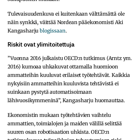
Tulevaisuudenkuva ei kuitenkaan välttämättä ole
näin synkkä, väittää Nordean pääekonomisti Aki
Kangasharju
blogissaan
.
Riskit ovat ylimitoitettuja
”Vuonna 2016 julkaistu OECD:n tutkimus (Arntz ym.
2016) kumoaa uhkakuvat ottamalla huomioon
ammatteihin kuuluvat erilaiset työtehtävät. Kaikkia
nykyisiin ammatteihin kuuluvista tehtävistä ei
suinkaan pystytä automatisoimaan
lähivuosikymmeninä”, Kangasharju huomauttaa.
Ekonomistin mukaan työtehtävien vaihtelu
ammattien, toimialojen ja maiden välillä selittää
suuren osan robotisaation uhkista. OECD:n