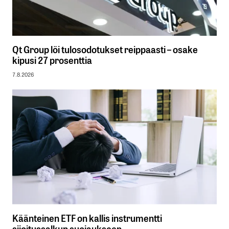
Qt Group löi tulosodotukset reippaasti – osake
kipusi 27 prosenttia
7.8.2026
Käänteinen ETF on kallis instrumentti
sijoitussalkun suojaukseen