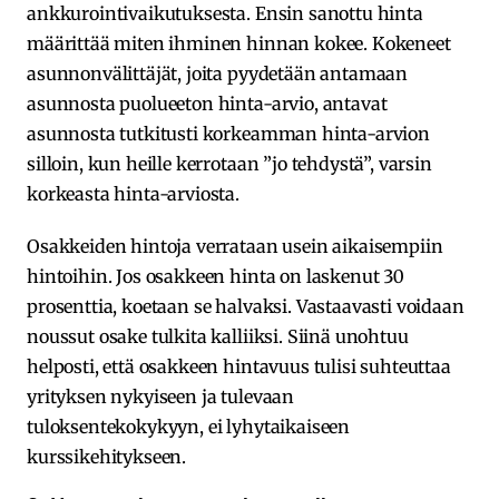
ankkurointivaikutuksesta. Ensin sanottu hinta
määrittää miten ihminen hinnan kokee. Kokeneet
asunnonvälittäjät, joita pyydetään antamaan
asunnosta puolueeton hinta-arvio, antavat
asunnosta tutkitusti korkeamman hinta-arvion
silloin, kun heille kerrotaan ”jo tehdystä”, varsin
korkeasta hinta-arviosta.
Osakkeiden hintoja verrataan usein aikaisempiin
hintoihin. Jos osakkeen hinta on laskenut 30
prosenttia, koetaan se halvaksi. Vastaavasti voidaan
noussut osake tulkita kalliiksi. Siinä unohtuu
helposti, että osakkeen hintavuus tulisi suhteuttaa
yrityksen nykyiseen ja tulevaan
tuloksentekokykyyn, ei lyhytaikaiseen
kurssikehitykseen.