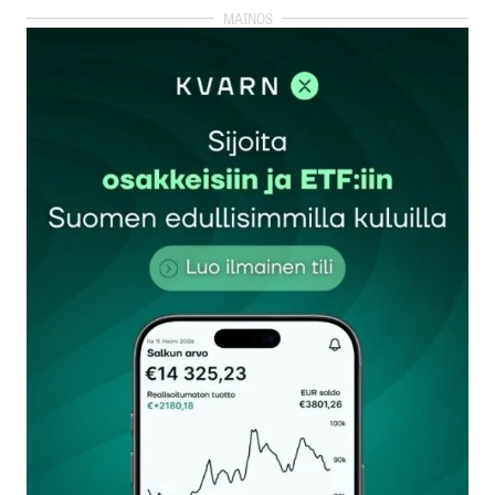
kirjautua
sisään
rekisteröityä
Sähköpostiosoitettasi ei julkaista.
Pakolliset
kentät on merkitty
*
Kommentti
*
Nimesi tai nimimerkkisi
*