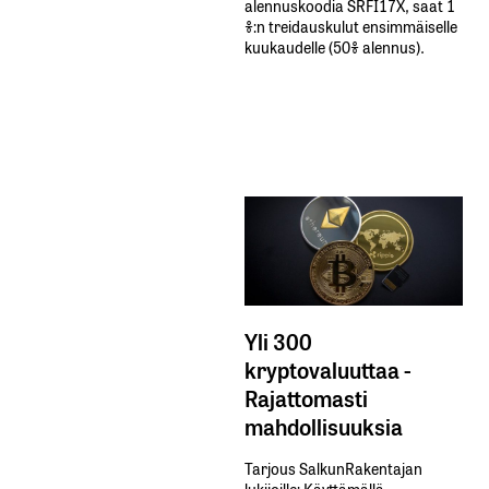
alennuskoodia​ ​SRFI17X,​ ​saat​ ​1
%:n treidauskulut​ ​ensimmäiselle​ ​
kuukaudelle​ ​(50%​ ​alennus).
Yli 300
kryptovaluuttaa -
Rajattomasti
mahdollisuuksia
Tarjous SalkunRakentajan
lukijoille: Käyttämällä​ ​