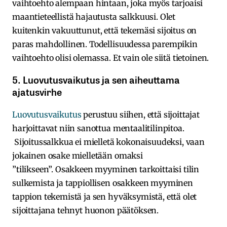
vaihtoehto alempaan hintaan, joka myös tarjoaisi
maantieteellistä hajautusta salkkuusi. Olet
kuitenkin vakuuttunut, että tekemäsi sijoitus on
paras mahdollinen. Todellisuudessa parempikin
vaihtoehto olisi olemassa. Et vain ole siitä tietoinen.
5. Luovutusvaikutus ja sen aiheuttama
ajatusvirhe
Luovutusvaikutus
perustuu siihen, että sijoittajat
harjoittavat niin sanottua mentaalitilinpitoa.
Sijoitussalkkua ei mielletä kokonaisuudeksi, vaan
jokainen osake mielletään omaksi
”tilikseen”. Osakkeen myyminen tarkoittaisi tilin
sulkemista ja tappiollisen osakkeen myyminen
tappion tekemistä ja sen hyväksymistä, että olet
sijoittajana tehnyt huonon päätöksen.