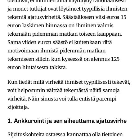
olettavat, ei ihminen aina käyttäydy rationaalisesti
ja monet tutkijat ovat löytäneet tyypillisiä ihmisten
tekemiä ajatusvirheitä. Säästääkseen viisi euroa 15
euron laskimen hinnassa on ihminen valmis
tekemään pidemmän matkan toiseen kauppaan.
Sama viiden euron säästö ei kuitenkaan riitä
motivoimaan ihmistä pidemmän matkan
tekemiseen silloin kun kyseessä on alennus 125
euron hintaisesta takista.
Kun tiedät mitä virheitä ihmiset tyypillisesti tekevät,
voit helpommin välttää tekemästä näitä samoja
virheitä. Näin sinusta voi tulla entistä parempi
sijoittaja.
1. Ankkurointi ja sen aiheuttama ajatusvirhe
Sijoituskohteita ostaessa kannattaa olla tietoinen