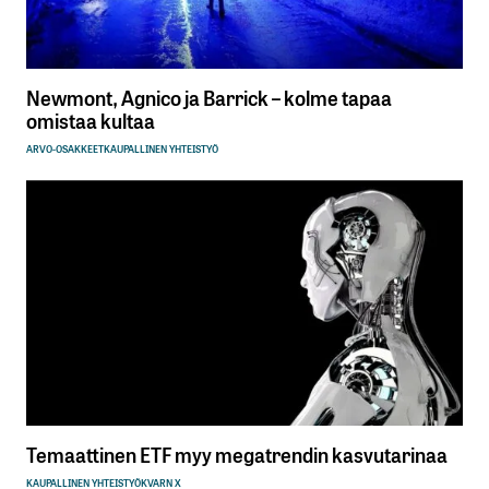
Newmont, Agnico ja Barrick – kolme tapaa
omistaa kultaa
ARVO-OSAKKEET
KAUPALLINEN YHTEISTYÖ
Temaattinen ETF myy megatrendin kasvutarinaa
KAUPALLINEN YHTEISTYÖ
KVARN X