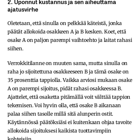
2. Uponnut kustannus ja sen aiheuttama
ajatusvirhe
Oletetaan, että sinulla on pelkkää käteistä, jonka
päätät allokoida osakkeen A ja B kesken. Koet, että
osake A on paljon parempi vaihtoehto ja laitat rahasi
siihen.
Verrokkitilanne on muuten sama, mutta sinulla on
raha jo sijoitettuna osakkeeseen B ja tämä osake on
35 prosenttia tappiolla. Vaikka arviosi mukaan osake
A on parempi sijoitus, pidät rahasi osakkeessa B.
Ajattelet, että osaketta pitämällä voit välttää tappion
tekemisen. Voi hyvin olla, että osake B aikanaan
palaa siihen tasolle millä sitä alunperin ostit.
Käytännössä päätöksiäsi ei kuitenkaan ohjaa tavoite
allokoida sijoituksesi kaikista tuottavimpiin
kohteisiin.