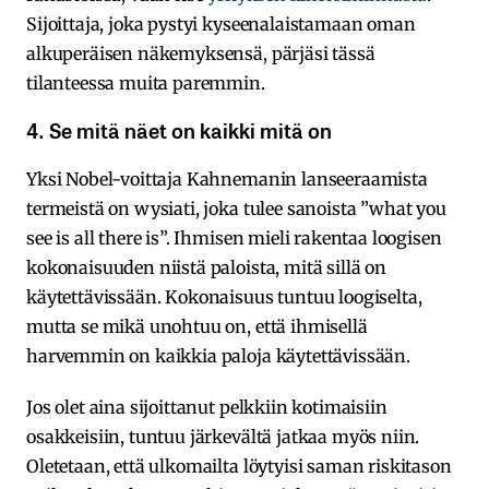
Sijoittaja, joka pystyi kyseenalaistamaan oman
alkuperäisen näkemyksensä, pärjäsi tässä
tilanteessa muita paremmin.
4. Se mitä näet on kaikki mitä on
Yksi Nobel-voittaja Kahnemanin lanseeraamista
termeistä on wysiati, joka tulee sanoista ”what you
see is all there is”. Ihmisen mieli rakentaa loogisen
kokonaisuuden niistä paloista, mitä sillä on
käytettävissään. Kokonaisuus tuntuu loogiselta,
mutta se mikä unohtuu on, että ihmisellä
harvemmin on kaikkia paloja käytettävissään.
Jos olet aina sijoittanut pelkkiin kotimaisiin
osakkeisiin, tuntuu järkevältä jatkaa myös niin.
Oletetaan, että ulkomailta löytyisi saman riskitason