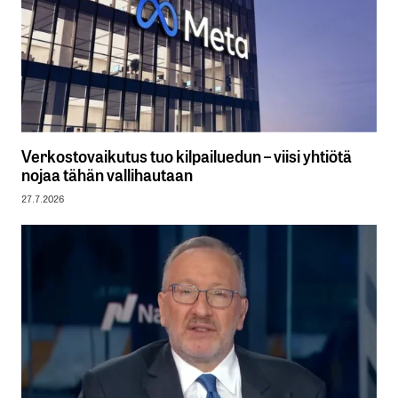
Verkostovaikutus tuo kilpailuedun – viisi yhtiötä
nojaa tähän vallihautaan
27.7.2026