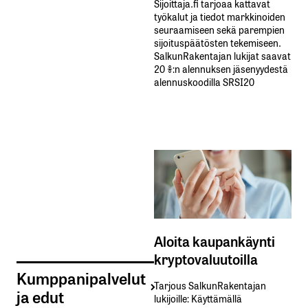
Sijoittaja.fi tarjoaa kattavat
työkalut ja tiedot markkinoiden
seuraamiseen sekä parempien
sijoituspäätösten tekemiseen.
SalkunRakentajan lukijat saavat
20 %:n alennuksen jäsenyydestä
alennuskoodilla SRSI20
Aloita kaupankäynti
kryptovaluutoilla
Kumppanipalvelut
Tarjous SalkunRakentajan
ja edut
lukijoille: Käyttämällä​ ​