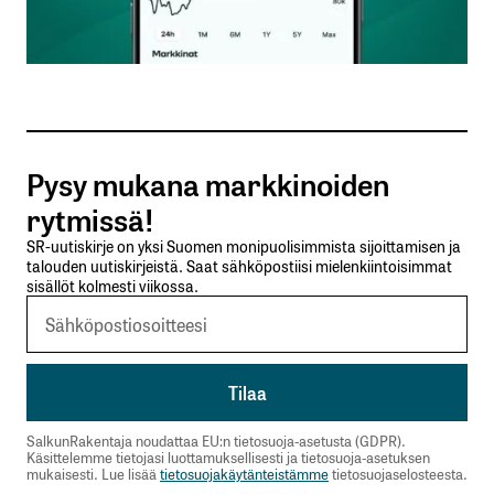
Sähköpostiosoitteesi
*
Tilaa SalkunRakentajan uutiskirje
Pysy mukana markkinoiden
Lähetä kommentti
rytmissä!
SR-uutiskirje on yksi Suomen monipuolisimmista sijoittamisen ja
talouden uutiskirjeistä. Saat sähköpostiisi mielenkiintoisimmat
sisällöt kolmesti viikossa.
SalkunRakentaja noudattaa EU:n tietosuoja-asetusta (GDPR).
Käsittelemme tietojasi luottamuksellisesti ja tietosuoja-asetuksen
mukaisesti. Lue lisää
tietosuojakäytänteistämme
tietosuojaselosteesta.