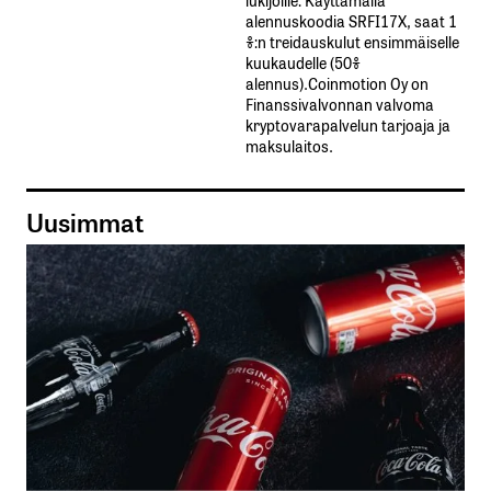
alennuskoodia​ ​SRFI17X,​ ​saat​ ​1
%:n treidauskulut​ ​ensimmäiselle​ ​
kuukaudelle​ ​(50%​ ​
alennus).Coinmotion Oy on
Finanssivalvonnan valvoma
kryptovarapalvelun tarjoaja ja
maksulaitos.
Uusimmat