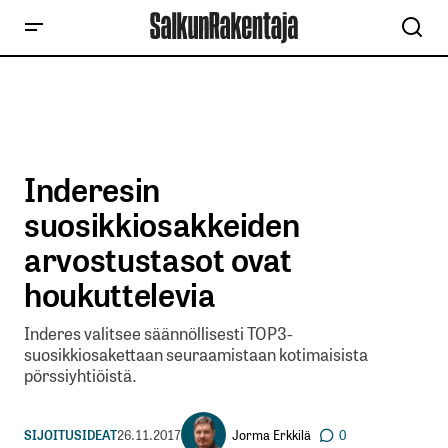
Inderesin
suosikkiosakkeiden
arvostustasot ovat
houkuttelevia
Inderes valitsee säännöllisesti TOP3-
suosikkiosakettaan seuraamistaan kotimaisista
pörssiyhtiöistä.
Jorma Erkkilä
SIJOITUSIDEAT
26.11.2017
0