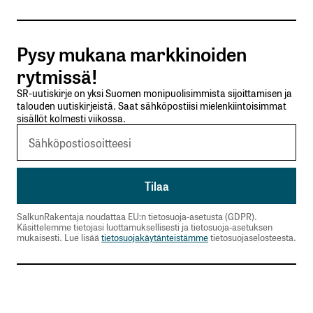
Tilaa SalkunRakentajan uutiskirje
Pysy mukana markkinoiden
Lähetä kommentti
rytmissä!
SR-uutiskirje on yksi Suomen monipuolisimmista sijoittamisen ja
talouden uutiskirjeistä. Saat sähköpostiisi mielenkiintoisimmat
sisällöt kolmesti viikossa.
SalkunRakentaja noudattaa EU:n tietosuoja-asetusta (GDPR).
Käsittelemme tietojasi luottamuksellisesti ja tietosuoja-asetuksen
mukaisesti. Lue lisää
tietosuojakäytänteistämme
tietosuojaselosteesta.