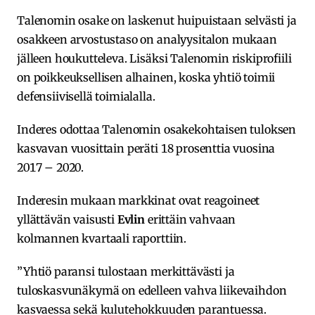
Talenomin osake on laskenut huipuistaan selvästi ja
osakkeen arvostustaso on analyysitalon mukaan
jälleen houkutteleva. Lisäksi Talenomin riskiprofiili
on poikkeuksellisen alhainen, koska yhtiö toimii
defensiivisellä toimialalla.
Inderes odottaa Talenomin osakekohtaisen tuloksen
kasvavan vuosittain peräti 18 prosenttia vuosina
2017 – 2020.
Inderesin mukaan markkinat ovat reagoineet
yllättävän vaisusti
Evlin
erittäin vahvaan
kolmannen kvartaali raporttiin.
”Yhtiö paransi tulostaan merkittävästi ja
tuloskasvunäkymä on edelleen vahva liikevaihdon
kasvaessa sekä kulutehokkuuden parantuessa.