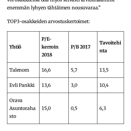
enemmän lyhyen tähtäimen nousuvaraa.”
TOP3-osakkeiden arvostuskertoimet:
P/E-
Tavoitehi
Yhtiö
kerroin
P/B 2017
nta
2018
Talenom
16,6
5,7
13,5
Evli Pankki
13,6
3,0
10,4
Orava
Asuntoraha
15,0
0,5
6,3
sto