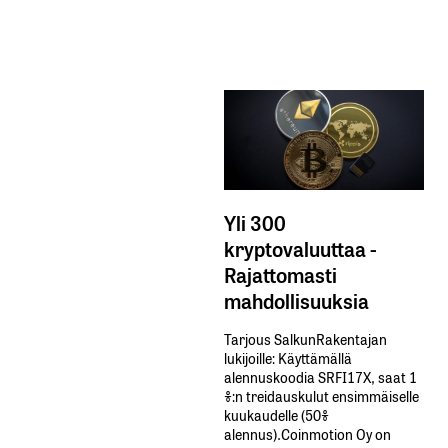
Yli 300
kryptovaluuttaa -
Rajattomasti
mahdollisuuksia
Tarjous SalkunRakentajan
lukijoille: Käyttämällä​ ​
alennuskoodia​ ​SRFI17X,​ ​saat​ ​1
%:n treidauskulut​ ​ensimmäiselle​ ​
kuukaudelle​ ​(50%​ ​
alennus).Coinmotion Oy on