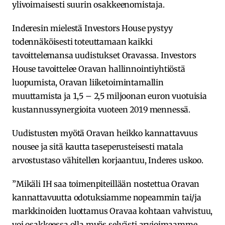
ylivoimaisesti suurin osakkeenomistaja.
Inderesin mielestä Investors House pystyy
todennäköisesti toteuttamaan kaikki
tavoittelemansa uudistukset Oravassa. Investors
House tavoittelee Oravan hallinnointiyhtiöstä
luopumista, Oravan liiketoimintamallin
muuttamista ja 1,5 – 2,5 miljoonan euron vuotuisia
kustannussynergioita vuoteen 2019 mennessä.
Uudistusten myötä Oravan heikko kannattavuus
nousee ja sitä kautta taseperusteisesti matala
arvostustaso vähitellen korjaantuu, Inderes uskoo.
”Mikäli IH saa toimenpiteillään nostettua Oravan
kannattavuutta odotuksiamme nopeammin tai/ja
markkinoiden luottamus Oravaa kohtaan vahvistuu,
voi osakkeessa olla myös selvästi arvioimaamme