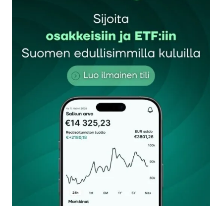
Sähköpostiosoitettasi ei julkaista.
Pakolliset
kentät on merkitty
*
Kommentti
*
Nimesi tai nimimerkkisi
*
Sähköpostiosoitteesi
*