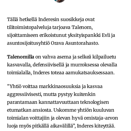
Tällä hetkellä Inderesin suosikkeja ovat
tilitoimistopalveluja tarjoava Talenom,
sijoittamiseen erikoistunut yksityispankki Evli ja
asuntosijoitusyhtiö Orava Asuntorahasto.
Talenomilla
on vahva asema ja selkeä kilpailuetu
kasvavalla, defensiivisellä ja murroksessa olevalla
toimialalla, Inderes toteaa aamukatsauksessaan.
”Yhtiö voittaa markkinaosuuksia ja kasvaa
aggressiivisesti, mutta pystyy kuitenkin
parantamaan kannattavuuttaan teknologisen
etumatkan ansiosta. Uskomme yhtiön kuuluvan
toimialan voittajiin ja olevan hyvä omistaja-arvon
luoja myös pitkällä aikavälillä”, Inderes kiteyttää.