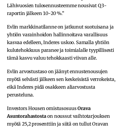
Lähivuosien tulosennusteemme nousivat Q3-
raportin jälkeen 10-20 %.”
Evlin markkinatilanne on jatkunut suotuisana ja
yhtiön varainhoidon hallinnoitava varallisuus
kasvaa edelleen, Inderes uskoo. Samalla yhtiön
kulutehokkuus paranee ja toimialalle tyypillisesti
tämä kasvu valuu tehokkaasti viivan alle.
Evlin arvostustaso on jäänyt ennustenousujen
myötä selvästi jälkeen sen keskeisistä verrokeista,
eikä Inderes pidä osakkeen aliarvostusta
perusteluna.
Investors Housen omistusosuus
Orava
Asuntorahastosta
on noussut vaihtotarjouksen
myötä 25,2 prosenttiin ja siitä on tullut Oravan