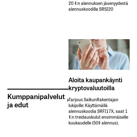
20 %:n alennuksen jäsenyydestä
alennuskoodilla SRSI20
Aloita kaupankäynti
kryptovaluutoilla
Kumppanipalvelut
Tarjous SalkunRakentajan
ja edut
lukijoille: Käyttämällä​ ​
alennuskoodia​ ​SRFI17X,​ ​saat​ ​1
%:n treidauskulut​ ​ensimmäiselle​ ​
kuukaudelle​ ​(50%​ ​alennus).