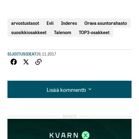
arvostustasot
Evli
Inderes
Orava asuntorahasto
suosikkiosakkeet
Talenom
TOP3-osakkeet
SIJOITUSIDEAT
26.11.2017
Lisää kommentti
Lisää kommentti
kirjautua
sisään
rekisteröityä