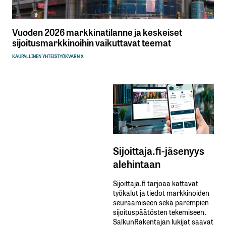
Vuoden 2026 markkinatilanne ja keskeiset
sijoitusmarkkinoihin vaikuttavat teemat
KAUPALLINEN YHTEISTYÖ
KVARN X
Sijoittaja.fi-jäsenyys
alehintaan
Sijoittaja.fi tarjoaa kattavat
työkalut ja tiedot markkinoiden
seuraamiseen sekä parempien
sijoituspäätösten tekemiseen.
SalkunRakentajan lukijat saavat