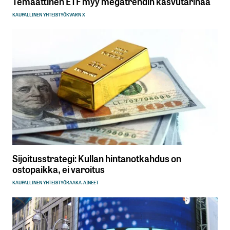
Temaattinen ETF myy megatrendin kasvutarinaa
KAUPALLINEN YHTEISTYÖ
KVARN X
Sijoitusstrategi: Kullan hintanotkahdus on
ostopaikka, ei varoitus
KAUPALLINEN YHTEISTYÖ
RAAKA-AINEET