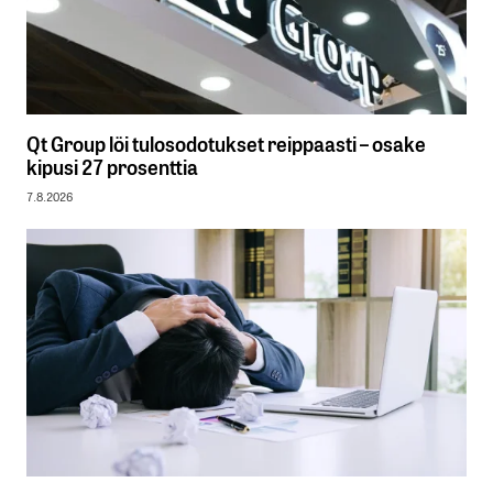
Qt Group löi tulosodotukset reippaasti – osake
kipusi 27 prosenttia
7.8.2026