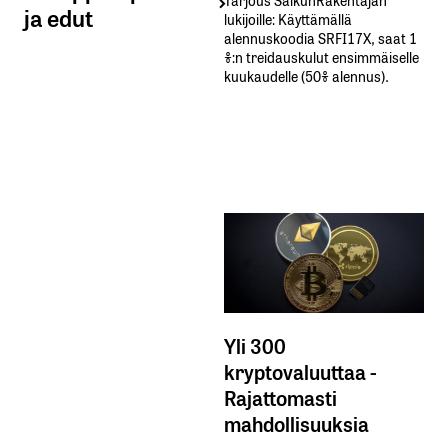
ja edut
lukijoille: Käyttämällä​ ​
alennuskoodia​ ​SRFI17X,​ ​saat​ ​1
%:n treidauskulut​ ​ensimmäiselle​ ​
kuukaudelle​ ​(50%​ ​alennus).
Yli 300
kryptovaluuttaa -
Rajattomasti
mahdollisuuksia