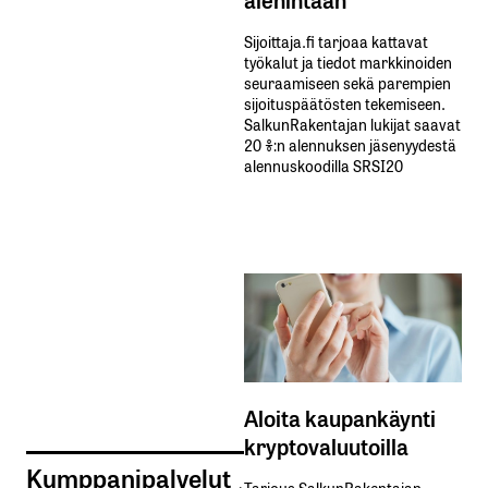
Sijoittaja.fi tarjoaa kattavat
työkalut ja tiedot markkinoiden
seuraamiseen sekä parempien
sijoituspäätösten tekemiseen.
SalkunRakentajan lukijat saavat
20 %:n alennuksen jäsenyydestä
alennuskoodilla SRSI20
Aloita kaupankäynti
kryptovaluutoilla
Kumppanipalvelut
Tarjous SalkunRakentajan