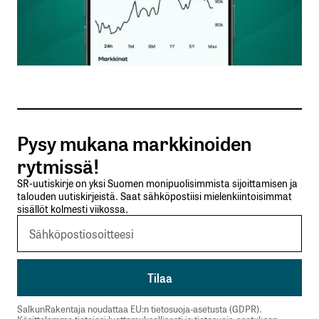
Nimesi tai nimimerkkisi
*
Sähköpostiosoitteesi
*
Tilaa SalkunRakentajan uutiskirje
Pysy mukana markkinoiden
Lähetä kommentti
rytmissä!
SR-uutiskirje on yksi Suomen monipuolisimmista sijoittamisen ja
talouden uutiskirjeistä. Saat sähköpostiisi mielenkiintoisimmat
sisällöt kolmesti viikossa.
SalkunRakentaja noudattaa EU:n tietosuoja-asetusta (GDPR).