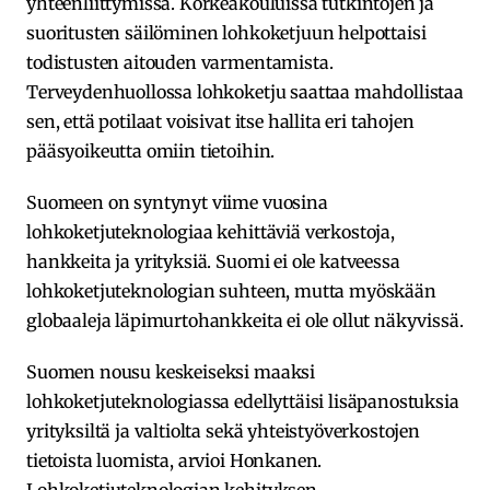
yhteenliittymissä. Korkeakouluissa tutkintojen ja
suoritusten säilöminen lohkoketjuun helpottaisi
todistusten aitouden varmentamista.
Terveydenhuollossa lohkoketju saattaa mahdollistaa
sen, että potilaat voisivat itse hallita eri tahojen
pääsyoikeutta omiin tietoihin.
Suomeen on syntynyt viime vuosina
lohkoketjuteknologiaa kehittäviä verkostoja,
hankkeita ja yrityksiä. Suomi ei ole katveessa
lohkoketjuteknologian suhteen, mutta myöskään
globaaleja läpimurtohankkeita ei ole ollut näkyvissä.
Suomen nousu keskeiseksi maaksi
lohkoketjuteknologiassa edellyttäisi lisäpanostuksia
yrityksiltä ja valtiolta sekä yhteistyöverkostojen
tietoista luomista, arvioi Honkanen.