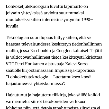
Lohkoketjuteknologian luvattu läpimurto on
joissain yhteyksissä arvioitu suurimmaksi
muutokseksi sitten internetin syntymän 1990–
luvulla.
Teknologian suuri lupaus liittyy siihen, että se
haastaa tulevaisuudessa keskitetyn tiedonhallinnan
mallin, jossa Facebookin ja Googlen kaltaiset IT-jätit
ja valtiot ovat hallinneet tietoa keskitetysti, kirjoittaa
VTT Petri Honkanen ajatuspaja Kalevi Sorsa -
säätiölle kirjoittamassaan Impulsseja-raportissa
”Lohkoketjuteknologia – Luottamuksen koodi
hajautuneessa yhteiskunnassa”.
Hajautunut ja hajautettu tilikirja, joka säilöö kaikki
varmennetut siirrot tietokoneiden verkkoon
lohkoina niin, että tietoja tapahtuneista siirroista ei