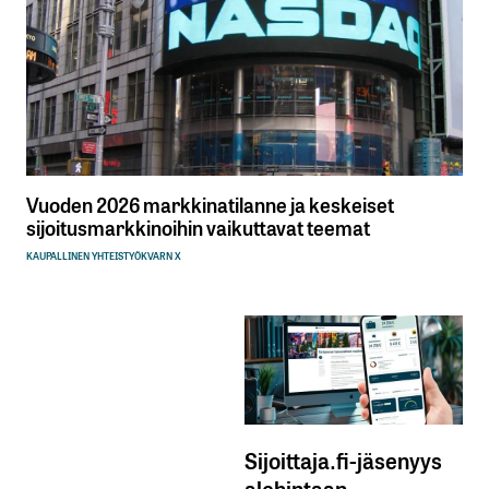
Vuoden 2026 markkinatilanne ja keskeiset
sijoitusmarkkinoihin vaikuttavat teemat
KAUPALLINEN YHTEISTYÖ
KVARN X
Sijoittaja.fi-jäsenyys
alehintaan