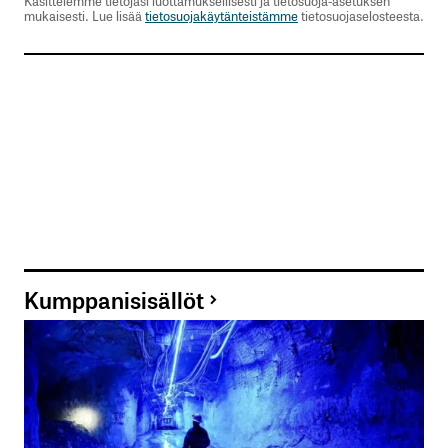
Käsittelemme tietojasi luottamuksellisesti ja tietosuoja-asetuksen
mukaisesti. Lue lisää
tietosuojakäytänteistämme
tietosuojaselosteesta.
Kumppanisisällöt