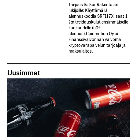
Tarjous SalkunRakentajan
lukijoille: Käyttämällä​ ​
alennuskoodia​ ​SRFI17X,​ ​saat​ ​1
%:n treidauskulut​ ​ensimmäiselle​ ​
kuukaudelle​ ​(50%​ ​
alennus).Coinmotion Oy on
Finanssivalvonnan valvoma
kryptovarapalvelun tarjoaja ja
maksulaitos.
Uusimmat