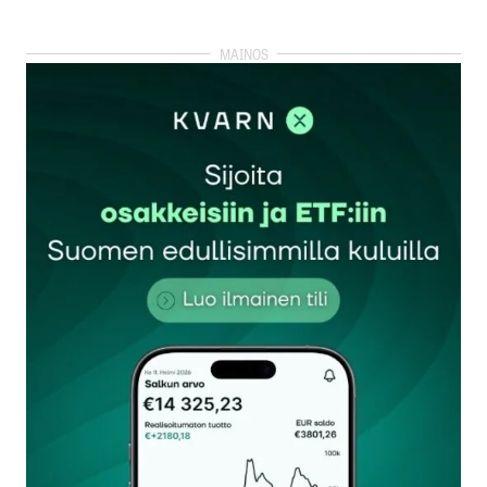
kirjautua
sisään
rekisteröityä
Sähköpostiosoitettasi ei julkaista.
Pakolliset
kentät on merkitty
*
Kommentti
*