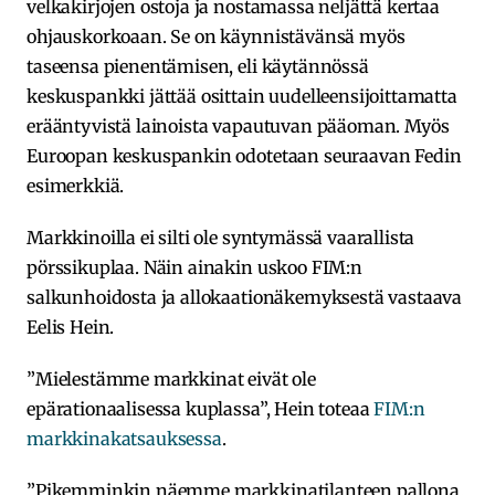
velkakirjojen ostoja ja nostamassa neljättä kertaa
ohjauskorkoaan. Se on käynnistävänsä myös
taseensa pienentämisen, eli käytännössä
keskuspankki jättää osittain uudelleensijoittamatta
erääntyvistä lainoista vapautuvan pääoman. Myös
Euroopan keskuspankin odotetaan seuraavan Fedin
esimerkkiä.
Markkinoilla ei silti ole syntymässä vaarallista
pörssikuplaa. Näin ainakin uskoo FIM:n
salkunhoidosta ja allokaationäkemyksestä vastaava
Eelis Hein.
”Mielestämme markkinat eivät ole
epärationaalisessa kuplassa”, Hein toteaa
FIM:n
markkinakatsauksessa
.
”Pikemminkin näemme markkinatilanteen pallona.