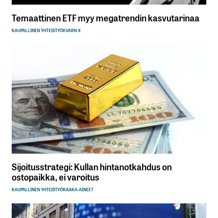
Temaattinen ETF myy megatrendin kasvutarinaa
KAUPALLINEN YHTEISTYÖ
KVARN X
Sijoitusstrategi: Kullan hintanotkahdus on
ostopaikka, ei varoitus
KAUPALLINEN YHTEISTYÖ
RAAKA-AINEET