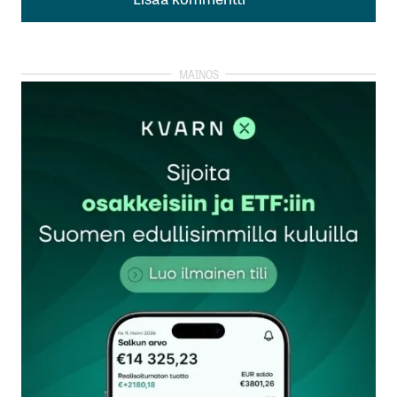
Lisää kommentti
kirjautua
sisään
rekisteröityä
Sähköpostiosoitettasi ei julkaista.
Pakolliset
kentät on merkitty
*
Kommentti
*