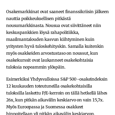
Osakemarkkinat ovat saaneet finanssikriisin jälkeen
nauttia poikkeuksellisen pitkästä
nousumarkkinasta. Nousua ovat siivittäneet niin
keskuspankkien löysä rahapolitiikka,
maailmantalouden kasvun kiihtyminen kuin
yritysten hyvä tuloskehityskin. Samalla kuitenkin
myös osakkeiden arvostustaso on noussut, kun
osakekurssit ovat laukanneet osakekohtaisia
tuloksia nopeammin ylöspäin.
Esimerkiksi Yhdysvalloissa S&P 500 -osakeindeksin
12 kuukauden toteutuneilla osakekohtaisilla
tuloksilla laskettu P/E-kerroin on tällä hetkellä lähes
26x, kun pitkän aikavälin keskiarvo on vain 15,7x.
Myös Euroopassa ja Suomessa osakkeet
hinnoitellaan yli pitkän aikavälin keskiarvon.