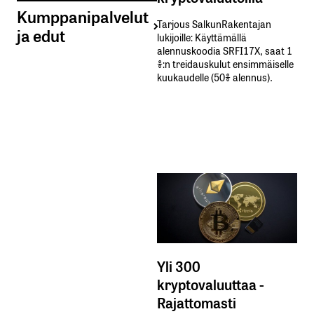
Kumppanipalvelut
Tarjous SalkunRakentajan
ja edut
lukijoille: Käyttämällä​ ​
alennuskoodia​ ​SRFI17X,​ ​saat​ ​1
%:n treidauskulut​ ​ensimmäiselle​ ​
kuukaudelle​ ​(50%​ ​alennus).
Yli 300
kryptovaluuttaa -
Rajattomasti