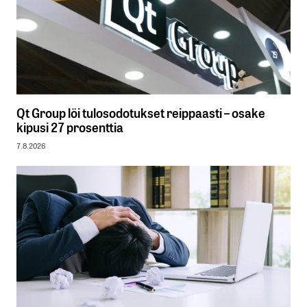
Qt Group löi tulosodotukset reippaasti – osake
kipusi 27 prosenttia
7.8.2026