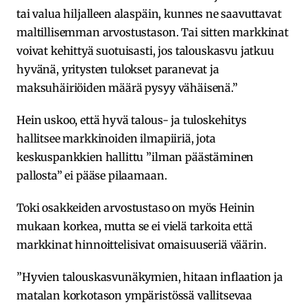
tai valua hiljalleen alaspäin, kunnes ne saavuttavat
maltillisemman arvostustason. Tai sitten markkinat
voivat kehittyä suotuisasti, jos talouskasvu jatkuu
hyvänä, yritysten tulokset paranevat ja
maksuhäiriöiden määrä pysyy vähäisenä.”
Hein uskoo, että hyvä talous- ja tuloskehitys
hallitsee markkinoiden ilmapiiriä, jota
keskuspankkien hallittu ”ilman päästäminen
pallosta” ei pääse pilaamaan.
Toki osakkeiden arvostustaso on myös Heinin
mukaan korkea, mutta se ei vielä tarkoita että
markkinat hinnoittelisivat omaisuuseriä väärin.
”Hyvien talouskasvunäkymien, hitaan inflaation ja
matalan korkotason ympäristössä vallitsevaa