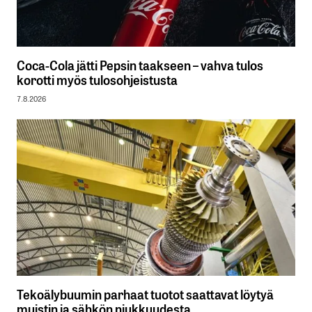
Coca-Cola jätti Pepsin taakseen – vahva tulos
korotti myös tulosohjeistusta
7.8.2026
Tekoälybuumin parhaat tuotot saattavat löytyä
muistin ja sähkön niukkuudesta