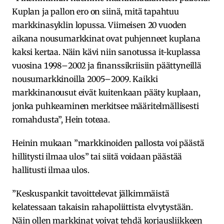
Kuplan ja pallon ero on siinä, mitä tapahtuu
markkinasyklin lopussa. Viimeisen 20 vuoden
aikana nousumarkkinat ovat puhjenneet kuplana
kaksi kertaa. Näin kävi niin sanotussa it-kuplassa
vuosina 1998–2002 ja finanssikriisiin päättyneillä
nousumarkkinoilla 2005–2009. Kaikki
markkinanousut eivät kuitenkaan pääty kuplaan,
jonka puhkeaminen merkitsee määritelmällisesti
romahdusta”, Hein toteaa.
Heinin mukaan ”markkinoiden pallosta voi päästä
hillitysti ilmaa ulos” tai siitä voidaan päästää
hallitusti ilmaa ulos.
”Keskuspankit tavoittelevat jälkimmäistä
kelatessaan takaisin rahapoliittista elvytystään.
Näin ollen markkinat voivat tehdä korjausliikkeen