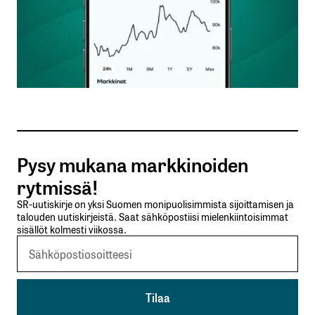
Nimesi tai nimimerkkisi
*
Sähköpostiosoitteesi
*
Tilaa SalkunRakentajan uutiskirje
Pysy mukana markkinoiden
Lähetä kommentti
rytmissä!
SR-uutiskirje on yksi Suomen monipuolisimmista sijoittamisen ja
talouden uutiskirjeistä. Saat sähköpostiisi mielenkiintoisimmat
sisällöt kolmesti viikossa.