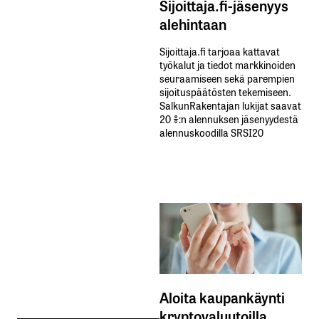
Sijoittaja.fi-jäsenyys
alehintaan
Sijoittaja.fi tarjoaa kattavat
työkalut ja tiedot markkinoiden
seuraamiseen sekä parempien
sijoituspäätösten tekemiseen.
SalkunRakentajan lukijat saavat
20 %:n alennuksen jäsenyydestä
alennuskoodilla SRSI20
Aloita kaupankäynti
kryptovaluutoilla