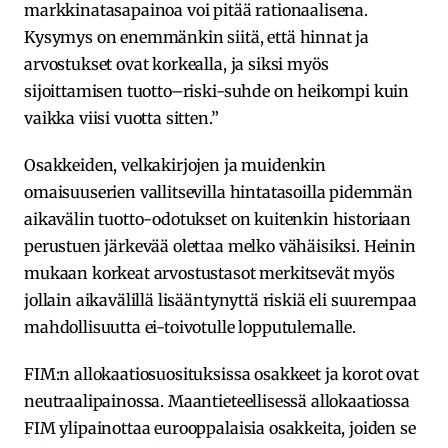
markkinatasapainoa voi pitää rationaalisena.
Kysymys on enemmänkin siitä, että hinnat ja
arvostukset ovat korkealla, ja siksi myös
sijoittamisen tuotto–riski-suhde on heikompi kuin
vaikka viisi vuotta sitten.”
Osakkeiden, velkakirjojen ja muidenkin
omaisuuserien vallitsevilla hintatasoilla pidemmän
aikavälin tuotto-odotukset on kuitenkin historiaan
perustuen järkevää olettaa melko vähäisiksi. Heinin
mukaan korkeat arvostustasot merkitsevät myös
jollain aikavälillä lisääntynyttä riskiä eli suurempaa
mahdollisuutta ei-toivotulle lopputulemalle.
FIM:n allokaatiosuosituksissa osakkeet ja korot ovat
neutraalipainossa. Maantieteellisessä allokaatiossa
FIM ylipainottaa eurooppalaisia osakkeita, joiden se