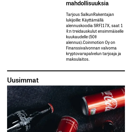
mahdollisuuksia
Tarjous SalkunRakentajan
lukijoille: Käyttämällä​ ​
alennuskoodia​ ​SRFI17X,​ ​saat​ ​1
%:n treidauskulut​ ​ensimmäiselle​ ​
kuukaudelle​ ​(50%​ ​
alennus).Coinmotion Oy on
Finanssivalvonnan valvoma
kryptovarapalvelun tarjoaja ja
maksulaitos.
Uusimmat