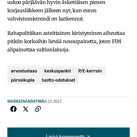
uskoo pärjäävän hyvin äskettäisen pienen
korjausliikkeen jälkeen nyt, kun euron
vahvistumistrendi on katkennut.
Rahapolitiikan asteittainen kiristyminen aiheuttaa
pitkiin korkoihin lievää nousupainetta, joten FIM
alipainottaa valtionlainoja.
arvostustaso
keskuspankit
P/E-kerroin
pörssikupla
tuotto-odotukset
MARKKINANÄKYMÄ
8.11.2017
Lisää kommentti