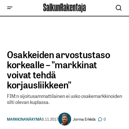
Osakkeiden arvostustaso
korkealle – ”markkinat
voivat tehdä
korjausliikkeen”
FIM:n sijoitusammattilainen ei usko osakemarkkinoiden
silti olevan kuplassa.
Jorma Erkkilä
MARKKINANÄKYMÄ
8.11.2017
0