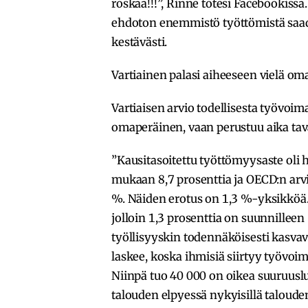
roskaa!!!”, Rinne totesi Facebookissa
ehdoton enemmistö työttömistä saad
kestävästi.
Vartiainen palasi aiheeseen vielä o
Vartiaisen arvio todellisesta työvoi
omaperäinen, vaan perustuu aika tavan
”Kausitasoitettu työttömyysaste oli 
mukaan 8,7 prosenttia ja OECD:n arv
%. Näiden erotus on 1,3 %-yksikköä.
jolloin 1,3 prosenttia on suunnilleen
työllisyyskin todennäköisesti kasv
laskee, koska ihmisiä siirtyy työvoi
Niinpä tuo 40 000 on oikea suuruuslu
talouden elpyessä nykyisillä talouden 