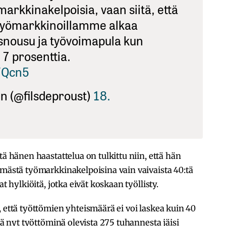
markkinakelpoisia, vaan siitä, että
a työmarkkinoillamme alkaa
usnousu ja työvoimapula kun
 7 prosenttia.
xFQcn5
n (@filsdeproust)
18.
7
tä hänen haastattelua on tulkittu niin, että hän
ömästä työmarkkinakelpoisina vain vaivaista 40:tä
t hylkiöitä, jotka eivät koskaan työllisty.
, että työttömien yhteismäärä ei voi laskea kuin 40
ttä nyt työttöminä olevista 275 tuhannesta jäisi