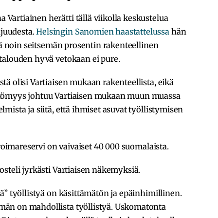
artiainen herätti tällä viikolla keskustelua
juudesta.
Helsingin Sanomien haastattelussa
hän
llä noin seitsemän prosentin rakenteellinen
talouden hyvä vetokaan ei pure.
ä olisi Vartiaisen mukaan rakenteellista, eikä
ttömyys johtuu Vartiaisen mukaan muun muassa
ista ja siitä, että ihmiset asuvat työllistymisen
övoimareservi on vaivaiset 40 000 suomalaista.
steli jyrkästi Vartiaisen näkemyksiä.
ä” työllistyä on käsittämätön ja epäinhimillinen.
än on mahdollista työllistyä. Uskomatonta