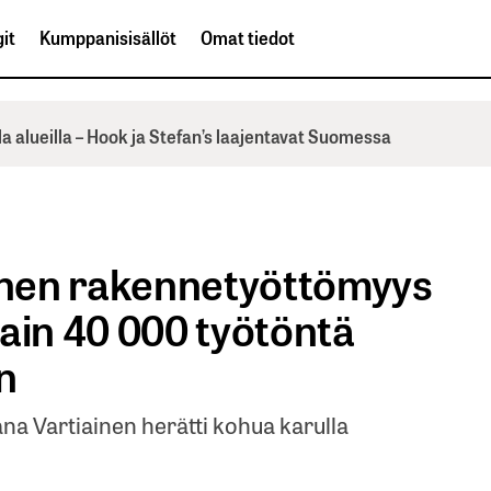
it
Kumppanisisällöt
Omat tiedot
la alueilla – Hook ja Stefan’s laajentavat Suomessa
nen rakennetyöttömyys
ain 40 000 työtöntä
n
 Vartiainen herätti kohua karulla