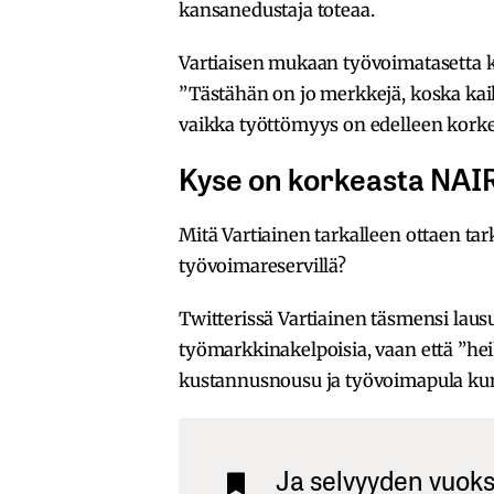
kansanedustaja toteaa.
Vartiaisen mukaan työvoimatasetta k
”Tästähän on jo merkkejä, koska kaik
vaikka työttömyys on edelleen korkea
Kyse on korkeasta NAI
Mitä Vartiainen tarkalleen ottaen tar
työvoimareservillä?
Twitterissä Vartiainen täsmensi laus
työmarkkinakelpoisia, vaan että ”hei
kustannusnousu ja työvoimapula kun
Ja selvyyden vuoksi