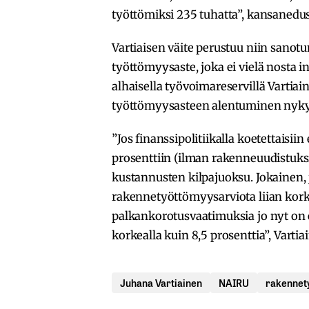
työttömiksi 235 tuhatta”, kansanedus
Vartiaisen väite perustuu niin sano
työttömyysaste, joka ei vielä nosta in
alhaisella työvoimareservillä Vartiaine
työttömyysasteen alentuminen nykyis
”Jos finanssipolitiikalla koetettaisii
prosenttiin (ilman rakenneuudistuksi
kustannusten kilpajuoksu. Jokainen, 
rakennetyöttömyysarviota liian korke
palkankorotusvaatimuksia jo nyt on e
korkealla kuin 8,5 prosenttia”, Vartia
Juhana Vartiainen
NAIRU
rakennet