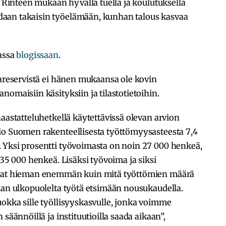
. Rinteen mukaan hyvällä tuella ja koulutuksella
aan takaisin työelämään, kunhan talous kasvaa
massa
blogissaan
.
mareservistä ei hänen mukaansa ole kovin
omaisiin käsityksiin ja tilastotietoihin.
haastatteluhetkellä käytettävissä olevan arvion
io Suomen rakenteellisesta työttömyysasteesta 7,4
 Yksi prosentti työvoimasta on noin 27 000 henkeä,
 35 000 henkeä. Lisäksi työvoima ja siksi
avat hieman enemmän kuin mitä työttömien määrä
man ulkopuolelta työtä etsimään nousukaudella.
okka sille työllisyyskasvulle, jonka voimme
säännöillä ja instituutioilla saada aikaan”,