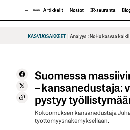
Artikkelit
Nostot
IR-seuranta
Blog
|
KASVUOSAKKEET
Analyysi: NoHo kasvaa kaikil
Suomessa massiivi
– kansanedustaja: v
pystyy työllistymää
Kokoomuksen kansanedustaja Juhana
työttömyysnäkemyksellään.