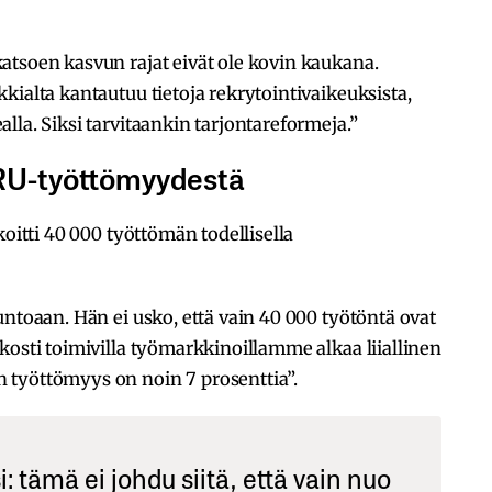
atsoen kasvun rajat eivät ole kovin kaukana.
kialta kantautuu tietoja rekrytointivaikeuksista,
lla. Siksi tarvitaankin tarjontareformeja.”
RU-työttömyydestä
koitti 40 000 työttömän todellisella
untoaan. Hän ei usko, että vain 40 000 työtöntä ovat
kosti toimivilla työmarkkinoillamme alkaa liiallinen
 työttömyys on noin 7 prosenttia”.
: tämä ei johdu siitä, että vain nuo