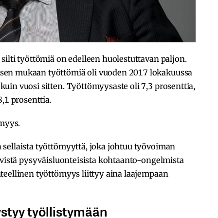
ilti työttömiä on edelleen huolestuttavan paljon.
sen mukaan työttömiä oli vuoden 2017 lokakuussa
in vuosi sitten. Työttömyysaste oli 7,3 prosenttia,
,1 prosenttia.
ömyys.
sellaista työttömyyttä, joka johtuu työvoiman
yvistä pysyväisluonteisista kohtaanto-ongelmista
teellinen työttömyys liittyy aina laajempaan
styy työllistymään