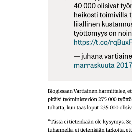
40 000 olisivat työ
heikosti toimivill
liiallinen kustann
työttömyys on noin
https://t.co/rqBu
— juhana vartiaine
marraskuuta 201
Blogissaan Vartiainen harmittelee, et
pitäisi työministeriön 275 000 tyött
tuhatta, kun taas loput 235 000 olisiva
”Tästä ei tietenkään ole kysymys. Se
tuhannella, ei tietenkään tarkoita, e