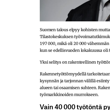
Suomen talous elpyy kohisten mutta s
Tilastokeskuksen työvoimatutkimuk
197 000, mikä oli 20 000 vähemmän ku
kun se edellisvuoden lokakuussa oli 8
Yksi selitys on rakenteellinen tyött
Rakennetyöttömyydellä tarkoitetaan 
kysynnän ja tarjonnan välillä esiint
alueen tai osaamisen suhteen. Raken
työmarkkinoiden murrokseen.
Vain 40 000 työtöntä py