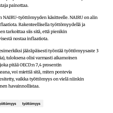
taja painottaa.
tun NAIRU-työttömyyden käsitteelle. NAIRU on alin
flaatiota. Rakenteellisella työttömyydellä ja
n tarkoittaa siis sitä, että pienikin
estä nostaa inflaatiota.
n esimerkiksi jääräpäisesti työntää työttömyysaste 3
a), tuloksena olisi varmasti aikamoinen
joka pitää OECD:n 7,4 prosentin
ana, voi miettiä sitä, miten pontevia
sitetty, vaikka työttömyys on vielä niinkin
inen havainnollistaa.
yöttömyys
työttömyys