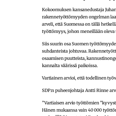
Kokoomuksen kansanedustaja Juhana V
rakennetyöttömyyden ongelman laa
arveli, että Suomessa on tällä hetke
työttömyys, johon meneillään oleva 
Siis suurin osa Suomen työttömyydest
suhdanteista johtuvaa. Rakennetyö
osaamisen puutteista, kannustinongelm
kannalta väärissä paikoissa.
Vartiainen arvioi, että todellinen ty
SDP:n puheenjohtaja Antti Rinne arvo
”Vartiaisen arvio työttömien ”kyvyst
Hänen mukaansa vain 40 000 työttöm