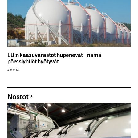
EU:n kaasuvarastot hupenevat – nämä
pörssiyhtiöt hyötyvät
4.8.2026
Nostot