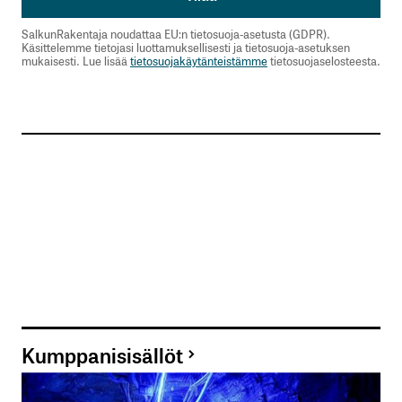
SalkunRakentaja noudattaa EU:n tietosuoja-asetusta (GDPR).
Käsittelemme tietojasi luottamuksellisesti ja tietosuoja-asetuksen
mukaisesti. Lue lisää
tietosuojakäytänteistämme
tietosuojaselosteesta.
Sähköpostiosoitettasi ei julkaista.
Pakolliset
kentät on merkitty
*
Kommentti
*
Nimesi tai nimimerkkisi
*
Kumppanisisällöt
Sähköpostiosoitteesi
*