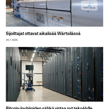
Sijoittajat ottavat aikalisää Wärtsilässä
29.7.2026
Bitcoin-louhijoiden sähkö virtaa nyt tekoälylle