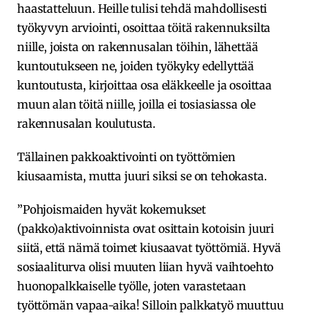
haastatteluun. Heille tulisi tehdä mahdollisesti
työkyvyn arviointi, osoittaa töitä rakennuksilta
niille, joista on rakennusalan töihin, lähettää
kuntoutukseen ne, joiden työkyky edellyttää
kuntoutusta, kirjoittaa osa eläkkeelle ja osoittaa
muun alan töitä niille, joilla ei tosiasiassa ole
rakennusalan koulutusta.
Tällainen pakkoaktivointi on työttömien
kiusaamista, mutta juuri siksi se on tehokasta.
”Pohjoismaiden hyvät kokemukset
(pakko)aktivoinnista ovat osittain kotoisin juuri
siitä, että nämä toimet kiusaavat työttömiä. Hyvä
sosiaaliturva olisi muuten liian hyvä vaihtoehto
huonopalkkaiselle työlle, joten varastetaan
työttömän vapaa-aika! Silloin palkkatyö muuttuu