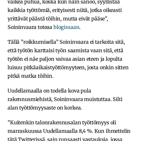
vaikea puhua, koska kun näin sanoo, syyllistää
kaikkia työttömiä, erityisesti niitä, jotka oikeasti
yrittävät päästä töihin, mutta eivät pääse”,
Soininvaara toteaa
blogissaan
.
Tällä ”roikkumisella” Soininvaara ei tarkoita sitä,
että työtön karttaisi työn saamista vaan sitä, että
työtön ei näe paljon vaivaa asian eteen ja lopulta
luisuu pitkäaikaistyöttömyyteen, josta onkin sitten
pitkä matka töihin.
Uudellamaalla on todella kova pula
rakennusmiehistä, Soininvaara muistuttaa. Silti
alan työttömyysaste on korkea.
”Kuitenkin talonrakennusalan työttömyys oli
marraskuussa Uudellamaalla 8,4 %. Kun ihmettelin
tätä Twitterissä, sain runsaasti vastauksia, jossa