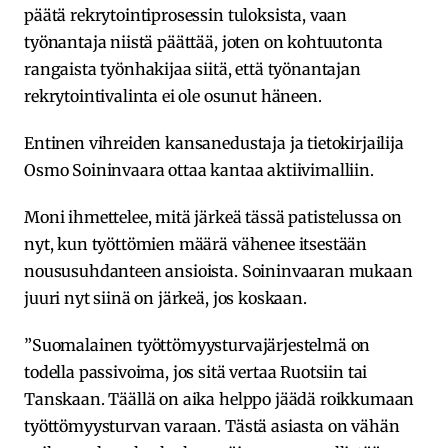
päätä rekrytointiprosessin tuloksista, vaan
työnantaja niistä päättää, joten on kohtuutonta
rangaista työnhakijaa siitä, että työnantajan
rekrytointivalinta ei ole osunut häneen.
Entinen vihreiden kansanedustaja ja tietokirjailija
Osmo Soininvaara ottaa kantaa aktiivimalliin.
Moni ihmettelee, mitä järkeä tässä patistelussa on
nyt, kun työttömien määrä vähenee itsestään
noususuhdanteen ansioista. Soininvaaran mukaan
juuri nyt siinä on järkeä, jos koskaan.
”Suomalainen työttömyysturvajärjestelmä on
todella passivoima, jos sitä vertaa Ruotsiin tai
Tanskaan. Täällä on aika helppo jäädä roikkumaan
työttömyysturvan varaan. Tästä asiasta on vähän