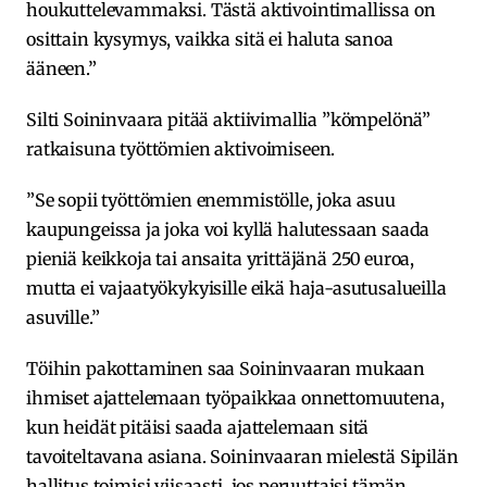
houkuttelevammaksi. Tästä aktivointimallissa on
osittain kysymys, vaikka sitä ei haluta sanoa
ääneen.”
Silti Soininvaara pitää aktiivimallia ”kömpelönä”
ratkaisuna työttömien aktivoimiseen.
”Se sopii työttömien enemmistölle, joka asuu
kaupungeissa ja joka voi kyllä halutessaan saada
pieniä keikkoja tai ansaita yrittäjänä 250 euroa,
mutta ei vajaatyökykyisille eikä haja-asutusalueilla
asuville.”
Töihin pakottaminen saa Soininvaaran mukaan
ihmiset ajattelemaan työpaikkaa onnettomuutena,
kun heidät pitäisi saada ajattelemaan sitä
tavoiteltavana asiana. Soininvaaran mielestä Sipilän
hallitus toimisi viisaasti, jos peruuttaisi tämän