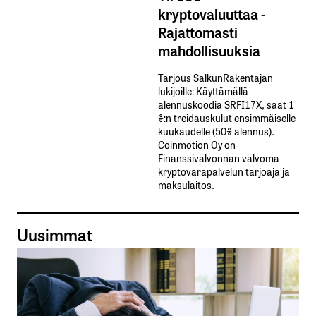
kryptovaluuttaa -
Rajattomasti
mahdollisuuksia
Tarjous SalkunRakentajan
lukijoille: Käyttämällä​ ​
alennuskoodia​ ​SRFI17X,​ ​saat​ ​1
%:n treidauskulut​ ​ensimmäiselle​ ​
kuukaudelle​ ​(50%​ ​alennus).
Coinmotion Oy on
Finanssivalvonnan valvoma
kryptovarapalvelun tarjoaja ja
maksulaitos.
Uusimmat