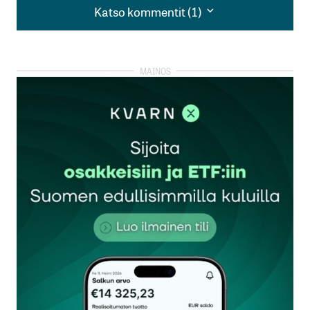
Katso kommentit (1)
Katso kommentit (1)
Soininvaaran erinomaiset ehdotukset ovat
selitettävissä vain siten, että hän on _entinen_
kansanedustaja. Ellei olisi, hänestä hyvin pian
tulisi sellainen.
Kukaan aktiivivihreä ei ikimaailmassa uskaltaisi
sanoa sossuntukea saavalle äänestäjälle, että otapa
jätkä vasara käteen tai ilmaiset lounaasi loppuvat
tähän.
”[Aktiivimalli] sopii työttömien enemmistölle, joka
asuu kaupungeissa ja joka voi kyllä halutessaan
saada pieniä keikkoja tai ansaita yrittäjänä 250
euroa, mutta ei vajaatyökykyisille eikä haja-
asutusalueilla asuville.”
Ode olisi voinut samalla vauhdilla ehdottaa