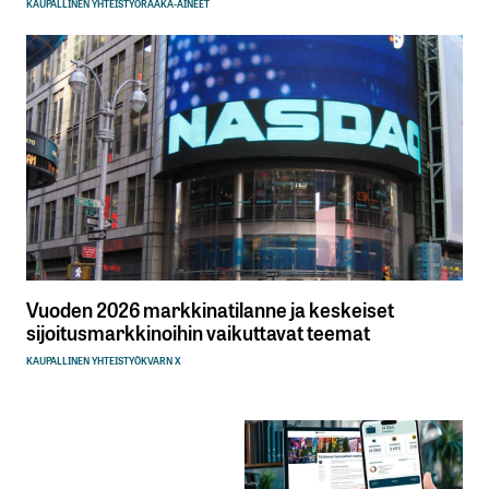
KAUPALLINEN YHTEISTYÖ
RAAKA-AINEET
Vuoden 2026 markkinatilanne ja keskeiset
sijoitusmarkkinoihin vaikuttavat teemat
KAUPALLINEN YHTEISTYÖ
KVARN X