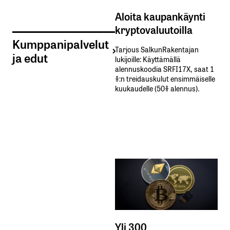
Aloita kaupankäynti
kryptovaluutoilla
Kumppanipalvelut
Tarjous SalkunRakentajan
ja edut
lukijoille: Käyttämällä​ ​
alennuskoodia​ ​SRFI17X,​ ​saat​ ​1
%:n treidauskulut​ ​ensimmäiselle​ ​
kuukaudelle​ ​(50%​ ​alennus).
Yli 300