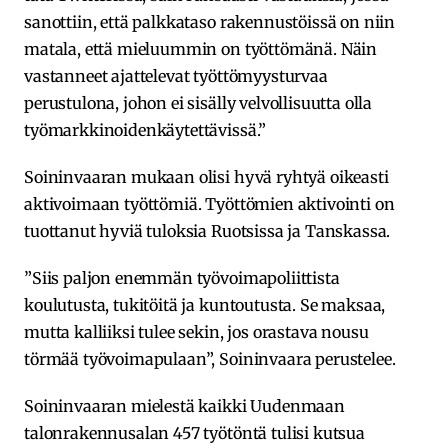
sanottiin, että palkkataso rakennustöissä on niin
matala, että mieluummin on työttömänä. Näin
vastanneet ajattelevat työttömyysturvaa
perustulona, johon ei sisälly velvollisuutta olla
työmarkkinoidenkäytettävissä.”
Soininvaaran mukaan olisi hyvä ryhtyä oikeasti
aktivoimaan työttömiä. Työttömien aktivointi on
tuottanut hyviä tuloksia Ruotsissa ja Tanskassa.
”Siis paljon enemmän työvoimapoliittista
koulutusta, tukitöitä ja kuntoutusta. Se maksaa,
mutta kalliiksi tulee sekin, jos orastava nousu
törmää työvoimapulaan”, Soininvaara perustelee.
Soininvaaran mielestä kaikki Uudenmaan
talonrakennusalan 457 työtöntä tulisi kutsua