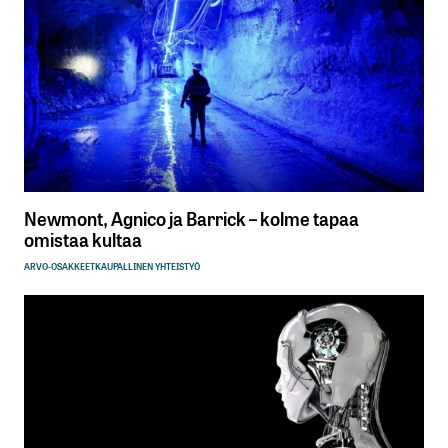
Tilaa SalkunRakentajan uutiskirje
Lähetä kommentti
Newmont, Agnico ja Barrick – kolme tapaa
omistaa kultaa
ARVO-OSAKKEET
KAUPALLINEN YHTEISTYÖ