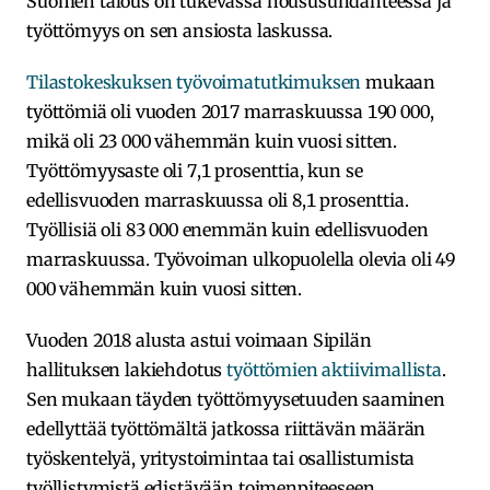
Suomen talous on tukevassa noususuhdanteessa ja
työttömyys on sen ansiosta laskussa.
Tilastokeskuksen työvoimatutkimuksen
mukaan
työttömiä oli vuoden 2017 marraskuussa 190 000,
mikä oli 23 000 vähemmän kuin vuosi sitten.
Työttömyysaste oli 7,1 prosenttia, kun se
edellisvuoden marraskuussa oli 8,1 prosenttia.
Työllisiä oli 83 000 enemmän kuin edellisvuoden
marraskuussa. Työvoiman ulkopuolella olevia oli 49
000 vähemmän kuin vuosi sitten.
Vuoden 2018 alusta astui voimaan Sipilän
hallituksen lakiehdotus
työttömien aktiivimallista
.
Sen mukaan täyden työttömyysetuuden saaminen
edellyttää työttömältä jatkossa riittävän määrän
työskentelyä, yritystoimintaa tai osallistumista
työllistymistä edistävään toimenpiteeseen.