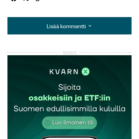
Lisää kommentti
Lisää kommentti
kirjautua
sisään
rekisteröityä
Sähköpostiosoitettasi ei julkaista.
Pakolliset
kentät on merkitty
*