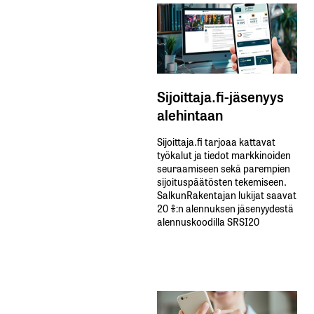
Sijoittaja.fi-jäsenyys
alehintaan
Sijoittaja.fi tarjoaa kattavat
työkalut ja tiedot markkinoiden
seuraamiseen sekä parempien
sijoituspäätösten tekemiseen.
SalkunRakentajan lukijat saavat
20 %:n alennuksen jäsenyydestä
alennuskoodilla SRSI20