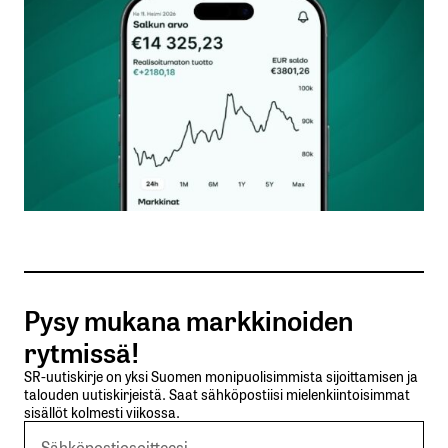
Kommentti
*
Nimesi tai nimimerkkisi
*
Sähköpostiosoitteesi
*
Tilaa SalkunRakentajan uutiskirje
Pysy mukana markkinoiden
Lähetä kommentti
rytmissä!
SR-uutiskirje on yksi Suomen monipuolisimmista sijoittamisen ja
talouden uutiskirjeistä. Saat sähköpostiisi mielenkiintoisimmat
sisällöt kolmesti viikossa.