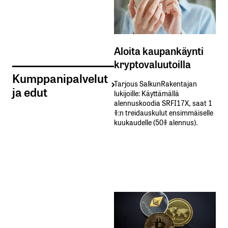
Aloita kaupankäynti
kryptovaluutoilla
Kumppanipalvelut
Tarjous SalkunRakentajan
ja edut
lukijoille: Käyttämällä​ ​
alennuskoodia​ ​SRFI17X,​ ​saat​ ​1
%:n treidauskulut​ ​ensimmäiselle​ ​
kuukaudelle​ ​(50%​ ​alennus).