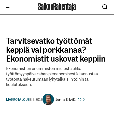
Tarvitsevatko työttömät
keppiä vai porkkanaa?
Ekonomistit uskovat keppiin
Ekonomistien enemmistön mielestä uhka
työttömyyspäivärahan pienenemisestä kannustaa
työtöntä hakeutumaan lyhytaikaisiin töihin tai
koulutukseen.
Jorma Erkkilä
MAKROTALOUS
8.2.2018
0