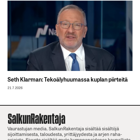
Seth Klarman: Tekoälyhuumassa kuplan piirteitä
21.7.2026
Vaurastujan media. SalkunRakentaja sisältää sisältöjä
sijoittamisesta, taloudesta, yrittäjyydesta ja arjen raha-
asioista. Sivusto sisältää myös kumppaneidensa kaupallista