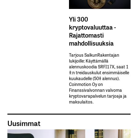
Yli 300
kryptovaluuttaa -
Rajattomasti
mahdollisuuksia
Tarjous SalkunRakentajan
lukijoille: Käyttämällä​ ​
alennuskoodia​ ​SRFI17X,​ ​saat​ ​1
%:n treidauskulut​ ​ensimmäiselle​ ​
kuukaudelle​ ​(50%​ ​alennus).
Coinmotion Oy on
Finanssivalvonnan valvoma
kryptovarapalvelun tarjoaja ja
maksulaitos.
Uusimmat