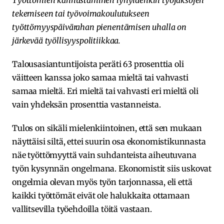
Työttömien kannustaminen lyhyidenkin työjaksojen
tekemiseen tai työvoimakoulutukseen
työttömyyspäivärahan pienentämisen uhalla on
järkevää työllisyyspolitiikkaa.
Talousasiantuntijoista peräti 63 prosenttia oli
väitteen kanssa joko samaa mieltä tai vahvasti
samaa mieltä. Eri mieltä tai vahvasti eri mieltä oli
vain yhdeksän prosenttia vastanneista.
Tulos on sikäli mielenkiintoinen, että sen mukaan
näyttäisi siltä, ettei suurin osa ekonomistikunnasta
näe työttömyyttä vain suhdanteista aiheutuvana
työn kysynnän ongelmana. Ekonomistit siis uskovat
ongelmia olevan myös työn tarjonnassa, eli että
kaikki työttömät eivät ole halukkaita ottamaan
vallitsevilla työehdoilla töitä vastaan.