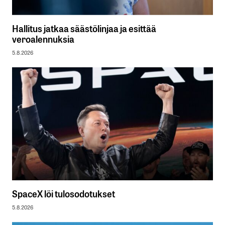
Hallitus jatkaa säästölinjaa ja esittää
veroalennuksia
5.8.2026
SpaceX löi tulosodotukset
5.8.2026