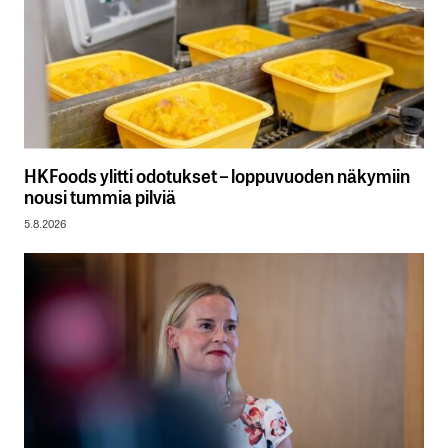
HKFoods ylitti odotukset – loppuvuoden näkymiin
nousi tummia pilviä
5.8.2026