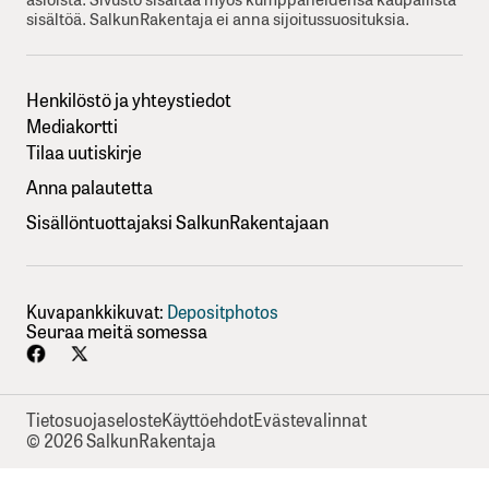
sisältöä. SalkunRakentaja ei anna sijoitussuosituksia.
Henkilöstö ja yhteystiedot
Mediakortti
Tilaa uutiskirje
Anna palautetta
Sisällöntuottajaksi SalkunRakentajaan
Kuvapankkikuvat:
Depositphotos
Seuraa meitä somessa
Tietosuojaseloste
Käyttöehdot
Evästevalinnat
© 2026 SalkunRakentaja