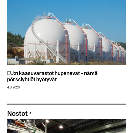
EU:n kaasuvarastot hupenevat – nämä
pörssiyhtiöt hyötyvät
4.8.2026
Nostot