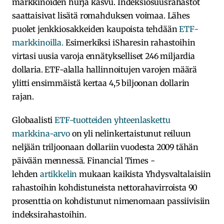
markkinoiden hurja kasvu. Indeksiosuusrahastot
saattaisivat lisätä romahduksen voimaa. Lähes
puolet jenkkiosakkeiden kaupoista tehdään
ETF-
markkinoilla.
Esimerkiksi iSharesin rahastoihin
virtasi uusia varoja ennätykselliset 246 miljardia
dollaria. ETF-alalla hallinnoitujen varojen määrä
ylitti ensimmäistä kertaa 4,5 biljoonan dollarin
rajan.
Globaalisti
ETF-tuotteiden yhteenlaskettu
markkina-arvo
on yli nelinkertaistunut reiluun
neljään triljoonaan dollariin vuodesta 2009 tähän
päivään mennessä. Financial Times -
lehden
artikkelin
mukaan kaikista Yhdysvaltalaisiin
rahastoihin kohdistuneista nettorahavirroista 90
prosenttia on kohdistunut nimenomaan passiivisiin
indeksirahastoihin.