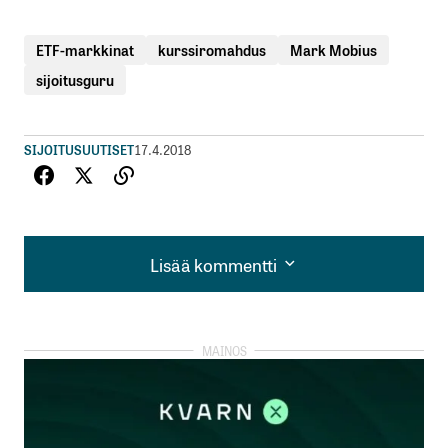
ETF-markkinat
kurssiromahdus
Mark Mobius
sijoitusguru
SIJOITUSUUTISET
17.4.2018
Lisää kommentti
Lisää kommentti
kirjautua
sisään
rekisteröityä