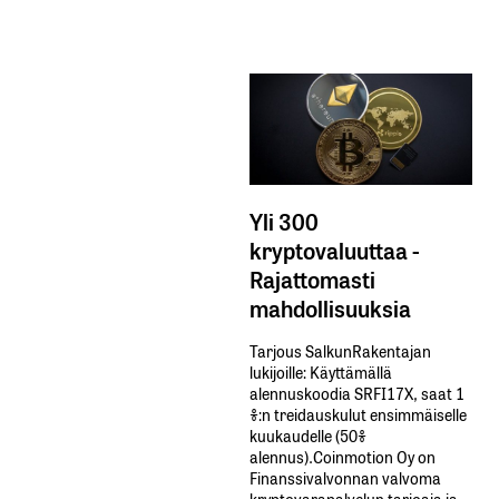
Yli 300
kryptovaluuttaa -
Rajattomasti
mahdollisuuksia
Tarjous SalkunRakentajan
lukijoille: Käyttämällä​ ​
alennuskoodia​ ​SRFI17X,​ ​saat​ ​1
%:n treidauskulut​ ​ensimmäiselle​ ​
kuukaudelle​ ​(50%​ ​
alennus).Coinmotion Oy on
Finanssivalvonnan valvoma
kryptovarapalvelun tarjoaja ja