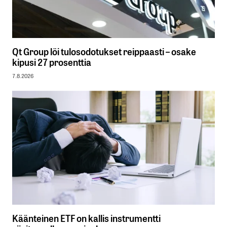
Qt Group löi tulosodotukset reippaasti – osake
kipusi 27 prosenttia
7.8.2026
Käänteinen ETF on kallis instrumentti