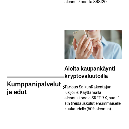
alennuskoodilla SRSI20
Aloita kaupankäynti
kryptovaluutoilla
Kumppanipalvelut
Tarjous SalkunRakentajan
ja edut
lukijoille: Käyttämällä​ ​
alennuskoodia​ ​SRFI17X,​ ​saat​ ​1
%:n treidauskulut​ ​ensimmäiselle​ ​
kuukaudelle​ ​(50%​ ​alennus).