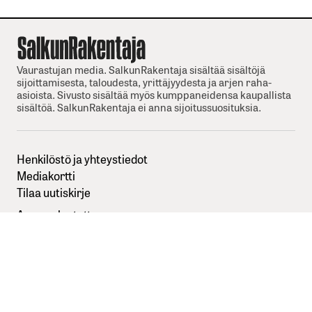
Vaurastujan media. SalkunRakentaja sisältää sisältöjä
sijoittamisesta, taloudesta, yrittäjyydesta ja arjen raha-
asioista. Sivusto sisältää myös kumppaneidensa kaupallista
sisältöä. SalkunRakentaja ei anna sijoitussuosituksia.
Henkilöstö ja yhteystiedot
Mediakortti
Tilaa uutiskirje
Anna palautetta
Sisällöntuottajaksi SalkunRakentajaan
Kuvapankkikuvat:
Depositphotos
Seuraa meitä somessa