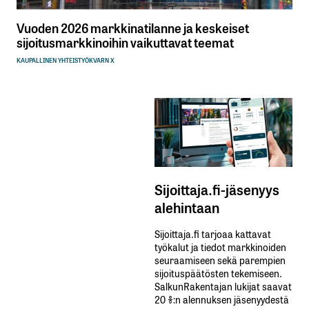
Vuoden 2026 markkinatilanne ja keskeiset
sijoitusmarkkinoihin vaikuttavat teemat
KAUPALLINEN YHTEISTYÖ
KVARN X
Sijoittaja.fi-jäsenyys
alehintaan
Sijoittaja.fi tarjoaa kattavat
työkalut ja tiedot markkinoiden
seuraamiseen sekä parempien
sijoituspäätösten tekemiseen.
SalkunRakentajan lukijat saavat
20 %:n alennuksen jäsenyydestä