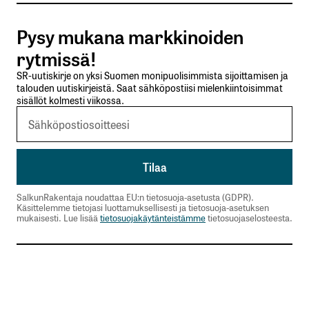
Pysy mukana markkinoiden
Lähetä kommentti
rytmissä!
SR-uutiskirje on yksi Suomen monipuolisimmista sijoittamisen ja
talouden uutiskirjeistä. Saat sähköpostiisi mielenkiintoisimmat
sisällöt kolmesti viikossa.
SalkunRakentaja noudattaa EU:n tietosuoja-asetusta (GDPR).
Käsittelemme tietojasi luottamuksellisesti ja tietosuoja-asetuksen
mukaisesti. Lue lisää
tietosuojakäytänteistämme
tietosuojaselosteesta.