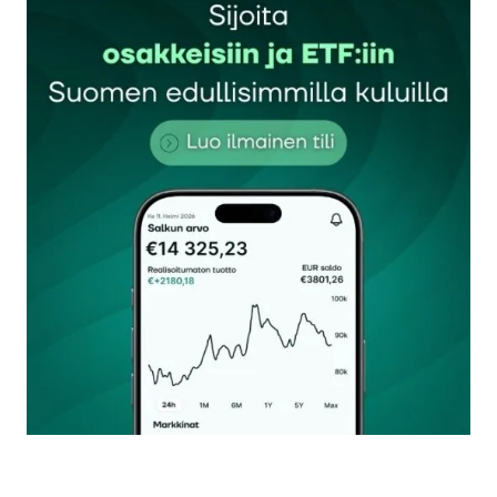
Sähköpostiosoitettasi ei julkaista.
Pakolliset
kentät on merkitty
*
Kommentti
*
Nimesi tai nimimerkkisi
*
Sähköpostiosoitteesi
*
Tilaa SalkunRakentajan uutiskirje