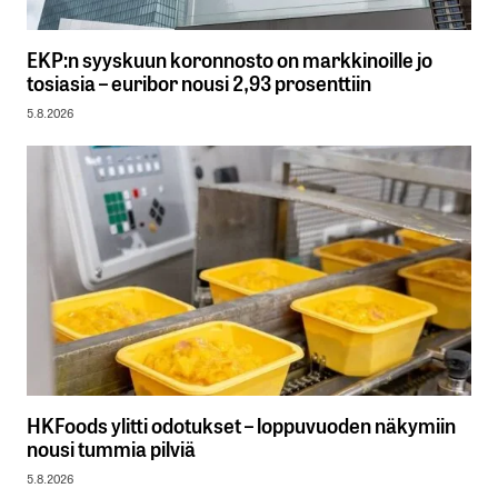
EKP:n syyskuun koronnosto on markkinoille jo
tosiasia – euribor nousi 2,93 prosenttiin
5.8.2026
HKFoods ylitti odotukset – loppuvuoden näkymiin
nousi tummia pilviä
5.8.2026