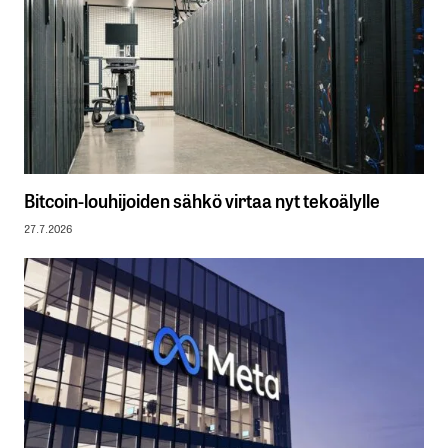
Bitcoin-louhijoiden sähkö virtaa nyt tekoälylle
27.7.2026