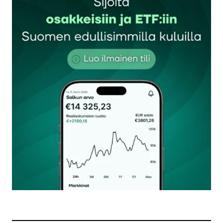
Sähköpostiosoitettasi ei julkaista.
Pakolliset
kentät on merkitty
*
Kommentti
*
Nimesi tai nimimerkkisi
*
Sähköpostiosoitteesi
*
Tilaa SalkunRakentajan uutiskirje