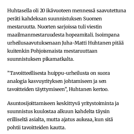
Huhtasella oli 20 ikävuoteen mennessä saavutettuna
peräti kahdeksan suunnistuksen Suomen
mestaruutta. Nuorten sarjoissa tuli viestin
maailmanmestaruudesta hopeamitali. Isoimpana
urheilusaavutuksenaan Juha-Matti Huhtanen pitää
kuitenkin Pohjoismaista mestaruuttaan
suunnistuksen pikamatkalta.
”Tavoitteellisesta huippu-urheilusta on suora
analogia kasvuyrityksen johtamiseen ja sen
tavoitteiden täyttymiseen”, Huhtanen kertoo.
Asuntosijoittamiseen keskittyvä yritystoiminta ja
suunnistus kuulostaa alkuun kahdelta täysin
erilliseltä asialta, mutta ajatus aukeaa, kun sitä
pohtii tavoitteiden kautta.