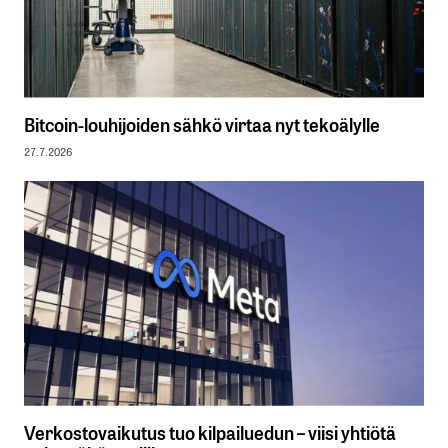
Bitcoin-louhijoiden sähkö virtaa nyt tekoälylle
27.7.2026
Verkostovaikutus tuo kilpailuedun – viisi yhtiötä