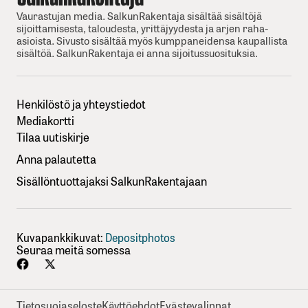
Vaurastujan media. SalkunRakentaja sisältää sisältöjä
sijoittamisesta, taloudesta, yrittäjyydesta ja arjen raha-
asioista. Sivusto sisältää myös kumppaneidensa kaupallista
sisältöä. SalkunRakentaja ei anna sijoitussuosituksia.
Henkilöstö ja yhteystiedot
Mediakortti
Tilaa uutiskirje
Anna palautetta
Sisällöntuottajaksi SalkunRakentajaan
Kuvapankkikuvat:
Depositphotos
Seuraa meitä somessa
Tietosuojaseloste
Käyttöehdot
Evästevalinnat