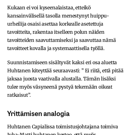
Kukaan ei voi kyseenalaistaa, etteikö
kansainvälisellä tasolla menestynyt huippu-
urheilija osaisi asettaa korkealle asetettuja
tavoitteita, rakentaa itselleen polun näiden
tavoitteiden saavuttamiseksi ja saavuttaa nämä
tavoitteet kovalla ja systemaattisella työllä.
Suunnistamiseen sisältyvät kaksi eri osa aluetta
Huhtanen kiteyttää seuraavasti: ” Ei riitä, että pitää
jaksaa juosta vaativalla alustalla. Tämän lisäksi
tulee myös väsyneenä pystyä tekemään oikeat
ratkaisut”.
Yrittämisen analogia
Huhtanen Capialissa toimistusjohtajana toimiva
Juha-Matti huhtanen kertoo, että myös