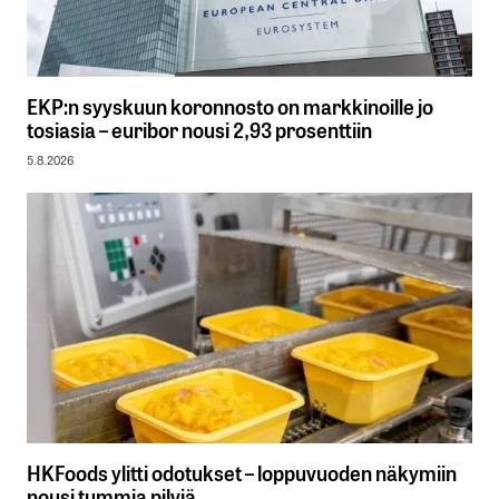
EKP:n syyskuun koronnosto on markkinoille jo
tosiasia – euribor nousi 2,93 prosenttiin
5.8.2026
HKFoods ylitti odotukset – loppuvuoden näkymiin
nousi tummia pilviä