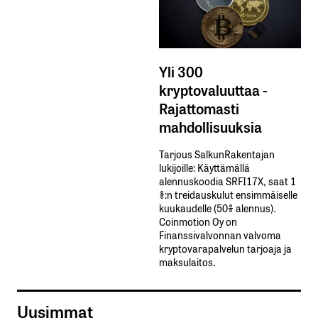
Yli 300
kryptovaluuttaa -
Rajattomasti
mahdollisuuksia
Tarjous SalkunRakentajan
lukijoille: Käyttämällä​ ​
alennuskoodia​ ​SRFI17X,​ ​saat​ ​1
%:n treidauskulut​ ​ensimmäiselle​ ​
kuukaudelle​ ​(50%​ ​alennus).
Coinmotion Oy on
Finanssivalvonnan valvoma
kryptovarapalvelun tarjoaja ja
maksulaitos.
Uusimmat