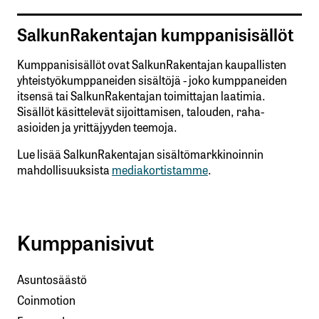
SalkunRakentajan kumppanisisällöt
Kumppanisisällöt ovat SalkunRakentajan kaupallisten
yhteistyökumppaneiden sisältöjä - joko kumppaneiden
itsensä tai SalkunRakentajan toimittajan laatimia.
Sisällöt käsittelevät sijoittamisen, talouden, raha-
asioiden ja yrittäjyyden teemoja.
Lue lisää SalkunRakentajan sisältömarkkinoinnin
mahdollisuuksista
mediakortistamme
.
Kumppanisivut
Asuntosäästö
Coinmotion