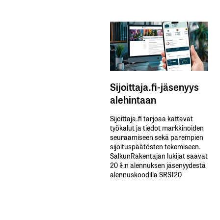
Sijoittaja.fi-jäsenyys
alehintaan
Sijoittaja.fi tarjoaa kattavat
työkalut ja tiedot markkinoiden
seuraamiseen sekä parempien
sijoituspäätösten tekemiseen.
SalkunRakentajan lukijat saavat
20 %:n alennuksen jäsenyydestä
alennuskoodilla SRSI20