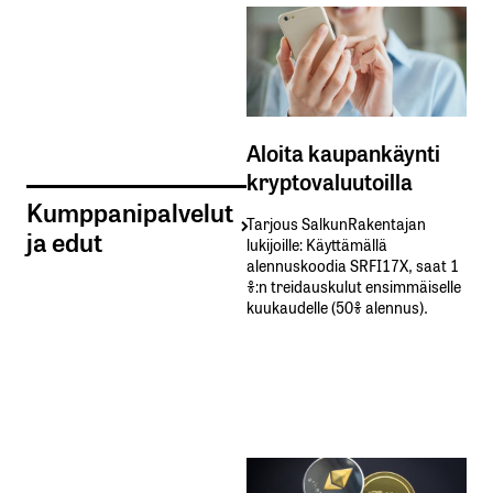
Aloita kaupankäynti
kryptovaluutoilla
Kumppanipalvelut
Tarjous SalkunRakentajan
ja edut
lukijoille: Käyttämällä​ ​
alennuskoodia​ ​SRFI17X,​ ​saat​ ​1
%:n treidauskulut​ ​ensimmäiselle​ ​
kuukaudelle​ ​(50%​ ​alennus).