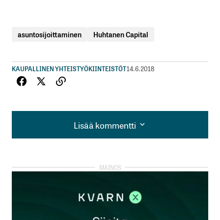
asuntosijoittaminen
Huhtanen Capital
KAUPALLINEN YHTEISTYÖ
KIINTEISTÖT
14.6.2018
Lisää kommentti
Lisää kommentti
kirjautua
sisään
rekisteröityä