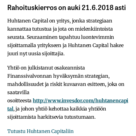
Rahoituskierros on auki 21.6.2018 asti
Huhtanen Capital on yritys, jonka strategiaan
kannattaa tutustua ja jota on mielenkiintoista
seurata. Seuraaminen tapahtuu luontevimmin
sijoittamalla yritykseen ja Huhtanen Capital hakee
juuri nyt uusia sijoittajia.
Yhtiö on julkistanut osakeannista
Finanssivalvonnan hyväksymän strategian,
mahdollisuudet ja riskit kuvaavan esitteen, joka on
saatavilla
osoitteesta
http://www.invesdor.com/huhtanencapi
tal
, ja johon yhtiö kehottaa kaikkia yhtiöön
sijoittamista harkitsevia tutustumaan.
Tutustu Huhtanen Capitaliin