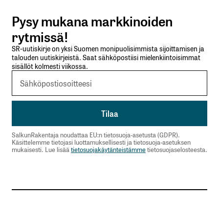
Pysy mukana markkinoiden
Lähetä kommentti
rytmissä!
SR-uutiskirje on yksi Suomen monipuolisimmista sijoittamisen ja
talouden uutiskirjeistä. Saat sähköpostiisi mielenkiintoisimmat
sisällöt kolmesti viikossa.
SalkunRakentaja noudattaa EU:n tietosuoja-asetusta (GDPR).
Käsittelemme tietojasi luottamuksellisesti ja tietosuoja-asetuksen
mukaisesti. Lue lisää
tietosuojakäytänteistämme
tietosuojaselosteesta.