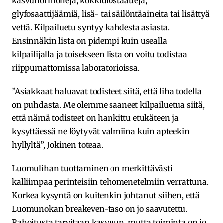
kasvuhormoneja, kokkidiostaatteja,
glyfosaattijäämiä, lisä- tai säilöntäaineita tai lisättyä
vettä. Kilpailuetu syntyy kahdesta asiasta.
Ensinnäkin lista on pidempi kuin usealla
kilpailijalla ja toisekseen lista on voitu todistaa
riippumattomissa laboratorioissa.
”Asiakkaat haluavat todisteet siitä, että liha todella
on puhdasta. Me olemme saaneet kilpailuetua siitä,
että nämä todisteet on hankittu etukäteen ja
kysyttäessä ne löytyvät valmiina kuin apteekin
hyllyltä”, Jokinen toteaa.
Luomulihan tuottaminen on merkittävästi
kalliimpaa perinteisiin tehomenetelmiin verrattuna.
Korkea kysyntä on kuitenkin johtanut siihen, että
Luomunokan breakeven-taso on jo saavutettu.
Rahoitusta tarvitaan kasvuun, mutta toiminta on jo