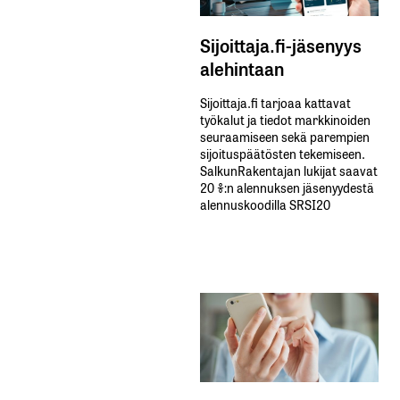
Sijoittaja.fi-jäsenyys
alehintaan
Sijoittaja.fi tarjoaa kattavat
työkalut ja tiedot markkinoiden
seuraamiseen sekä parempien
sijoituspäätösten tekemiseen.
SalkunRakentajan lukijat saavat
20 %:n alennuksen jäsenyydestä
alennuskoodilla SRSI20