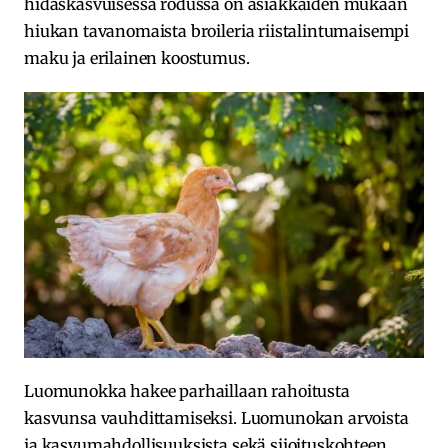
hidaskasvuisessa rodussa on asiakkaiden mukaan
hiukan tavanomaista broileria riistalintumaisempi
maku ja erilainen koostumus.
Luomunokka hakee parhaillaan rahoitusta
kasvunsa vauhdittamiseksi. Luomunokan arvoista
ja kasvumahdollisuuksista sekä sijoituskohteen