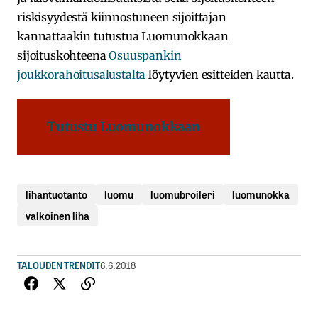
riskisyydestä kiinnostuneen sijoittajan
kannattaakin tutustua Luomunokkaan
sijoituskohteena
Osuuspankin
joukkorahoitusalustalta
löytyvien esitteiden kautta.
Tutustu Luomunokkaan
lihantuotanto
luomu
luomubroileri
luomunokka
valkoinen liha
TALOUDEN TRENDIT
6.6.2018