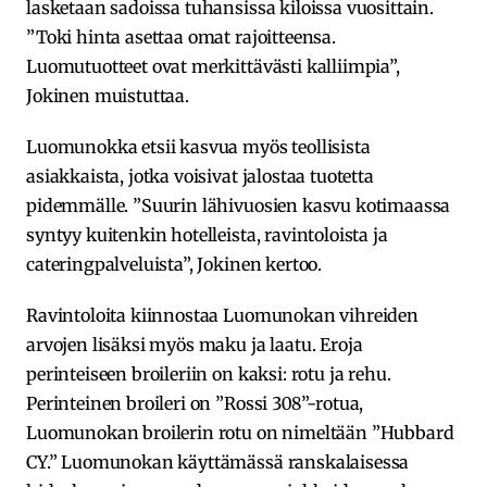
lasketaan sadoissa tuhansissa kiloissa vuosittain.
”Toki hinta asettaa omat rajoitteensa.
Luomutuotteet ovat merkittävästi kalliimpia”,
Jokinen muistuttaa.
Luomunokka etsii kasvua myös teollisista
asiakkaista, jotka voisivat jalostaa tuotetta
pidemmälle. ”Suurin lähivuosien kasvu kotimaassa
syntyy kuitenkin hotelleista, ravintoloista ja
cateringpalveluista”, Jokinen kertoo.
Ravintoloita kiinnostaa Luomunokan vihreiden
arvojen lisäksi myös maku ja laatu. Eroja
perinteiseen broileriin on kaksi: rotu ja rehu.
Perinteinen broileri on ”Rossi 308”-rotua,
Luomunokan broilerin rotu on nimeltään ”Hubbard
CY.” Luomunokan käyttämässä ranskalaisessa