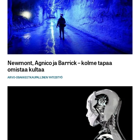
Sähköpostiosoitettasi ei julkaista.
Pakolliset
kentät on merkitty
*
Kommentti
*
Newmont, Agnico ja Barrick – kolme tapaa
omistaa kultaa
ARVO-OSAKKEET
KAUPALLINEN YHTEISTYÖ
Nimesi tai nimimerkkisi
*
Sähköpostiosoitteesi
*
Tilaa SalkunRakentajan uutiskirje