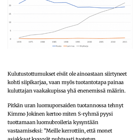
Kulutustottumukset eivät ole ainoastaan siirtyneet
kohti siipikarjaa, vaan myös tuotantotapa painaa
kuluttajan vaakakupissa yhä enenemissä määrin.
Pitkän uran luomuporsaiden tuotannossa tehnyt
Kimmo Jokinen kertoo miten S-ryhmä pyysi
tuottamaan luomubroileria kysyntään
vastaamiseksi: ”Meille kerrottiin, että monet
asiakkaat kysyvät puhtaasti tuotetun