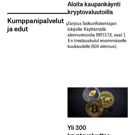
Aloita kaupankäynti
kryptovaluutoilla
Kumppanipalvelut
Tarjous SalkunRakentajan
ja edut
lukijoille: Käyttämällä​ ​
alennuskoodia​ ​SRFI17X,​ ​saat​ ​1
%:n treidauskulut​ ​ensimmäiselle​ ​
kuukaudelle​ ​(50%​ ​alennus).
Yli 300