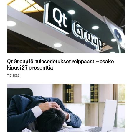
Qt Group löi tulosodotukset reippaasti – osake
kipusi 27 prosenttia
7.8.2026