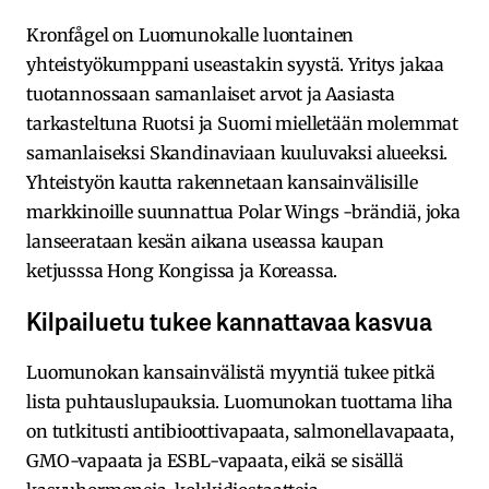
Kronfågel on Luomunokalle luontainen
yhteistyökumppani useastakin syystä. Yritys jakaa
tuotannossaan samanlaiset arvot ja Aasiasta
tarkasteltuna Ruotsi ja Suomi mielletään molemmat
samanlaiseksi Skandinaviaan kuuluvaksi alueeksi.
Yhteistyön kautta rakennetaan kansainvälisille
markkinoille suunnattua Polar Wings -brändiä, joka
lanseerataan kesän aikana useassa kaupan
ketjusssa Hong Kongissa ja Koreassa.
Kilpailuetu tukee kannattavaa kasvua
Luomunokan kansainvälistä myyntiä tukee pitkä
lista puhtauslupauksia. Luomunokan tuottama liha
on tutkitusti antibioottivapaata, salmonellavapaata,
GMO-vapaata ja ESBL-vapaata, eikä se sisällä