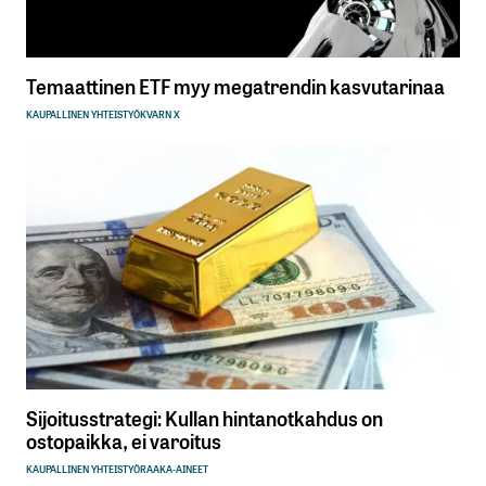
Lähetä kommentti
Temaattinen ETF myy megatrendin kasvutarinaa
KAUPALLINEN YHTEISTYÖ
KVARN X
Sijoitusstrategi: Kullan hintanotkahdus on
ostopaikka, ei varoitus
KAUPALLINEN YHTEISTYÖ
RAAKA-AINEET