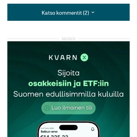
Katso kommentit (2)
Katso kommentit (2)
”[..] lasketaan sadoissa tuhansissa kiloissa
vuosittain.”
Miksei sanota täsmällistä määrää? Tuo ilmaisu
kattaa kaiken välillä 200 000 – 900 000.
Tuollainen ilmaisu on kuluttajan – ja myös
potentiaalisen investoijan – harhaanjohtamista.
Heikki Jokipii
10.6.2018 at 13:10
Vastaa