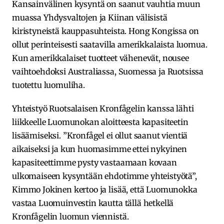
Kansainvälinen kysyntä on saanut vauhtia muun
muassa Yhdysvaltojen ja Kiinan välisistä
kiristyneistä kauppasuhteista. Hong Kongissa on
ollut perinteisesti saatavilla amerikkalaista luomua.
Kun amerikkalaiset tuotteet vähenevät, nousee
vaihtoehdoksi Australiassa, Suomessa ja Ruotsissa
tuotettu luomuliha.
Yhteistyö Ruotsalaisen Kronfågelin kanssa lähti
liikkeelle Luomunokan aloitteesta kapasiteetin
lisäämiseksi. ”Kronfågel ei ollut saanut vientiä
aikaiseksi ja kun huomasimme ettei nykyinen
kapasiteettimme pysty vastaamaan kovaan
ulkomaiseen kysyntään ehdotimme yhteistyötä”,
Kimmo Jokinen kertoo ja lisää, että Luomunokka
vastaa Luomuinvestin kautta tällä hetkellä
Kronfågelin luomun viennistä.