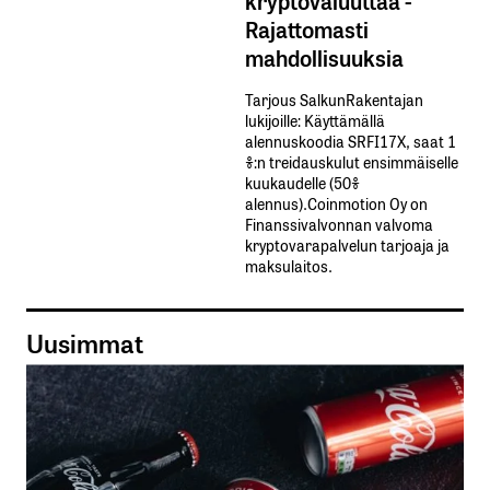
kryptovaluuttaa -
Rajattomasti
mahdollisuuksia
Tarjous SalkunRakentajan
lukijoille: Käyttämällä​ ​
alennuskoodia​ ​SRFI17X,​ ​saat​ ​1
%:n treidauskulut​ ​ensimmäiselle​ ​
kuukaudelle​ ​(50%​ ​
alennus).Coinmotion Oy on
Finanssivalvonnan valvoma
kryptovarapalvelun tarjoaja ja
maksulaitos.
Uusimmat