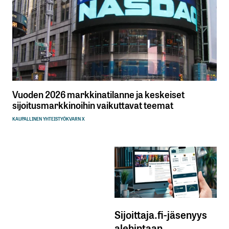
Vuoden 2026 markkinatilanne ja keskeiset
sijoitusmarkkinoihin vaikuttavat teemat
KAUPALLINEN YHTEISTYÖ
KVARN X
Sijoittaja.fi-jäsenyys
alehintaan