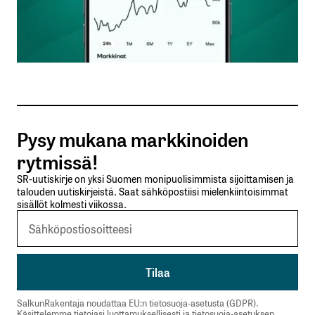
Nimesi tai nimimerkkisi
*
Sähköpostiosoitteesi
*
Tilaa SalkunRakentajan uutiskirje
Pysy mukana markkinoiden
Lähetä kommentti
rytmissä!
SR-uutiskirje on yksi Suomen monipuolisimmista sijoittamisen ja
talouden uutiskirjeistä. Saat sähköpostiisi mielenkiintoisimmat
sisällöt kolmesti viikossa.
SalkunRakentaja noudattaa EU:n tietosuoja-asetusta (GDPR).
Käsittelemme tietojasi luottamuksellisesti ja tietosuoja-asetuksen