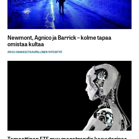
Newmont, Agnico ja Barrick – kolme tapaa
omistaa kultaa
ARVO-OSAKKEET
KAUPALLINEN YHTEISTYÖ
Temaattinen ETF myy megatrendin kasvutarinaa