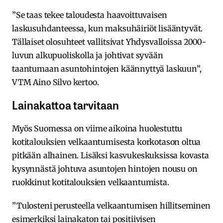
”Se taas tekee taloudesta haavoittuvaisen
laskusuhdanteessa, kun maksuhäiriöt lisääntyvät.
Tällaiset olosuhteet vallitsivat Yhdysvalloissa 2000-
luvun alkupuoliskolla ja johtivat syvään
taantumaan asuntohintojen käännyttyä laskuun”,
VTM Aino Silvo kertoo.
Lainakattoa tarvitaan
Myös Suomessa on viime aikoina huolestuttu
kotitalouksien velkaantumisesta korkotason oltua
pitkään alhainen. Lisäksi kasvukeskuksissa kovasta
kysynnästä johtuva asuntojen hintojen nousu on
ruokkinut kotitalouksien velkaantumista.
”Tulosteni perusteella velkaantumisen hillitseminen
esimerkiksi lainakaton tai positiivisen