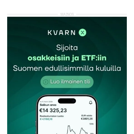
kirjautua
sisään
rekisteröityä
Sähköpostiosoitettasi ei julkaista.
Pakolliset
kentät on merkitty
*
Kommentti
*