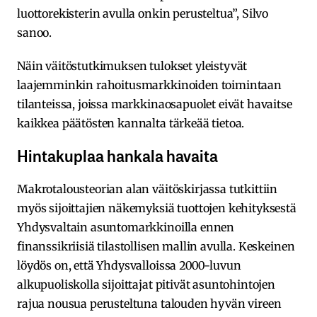
luottorekisterin avulla onkin perusteltua”, Silvo
sanoo.
Näin väitöstutkimuksen tulokset yleistyvät
laajemminkin rahoitusmarkkinoiden toimintaan
tilanteissa, joissa markkinaosapuolet eivät havaitse
kaikkea päätösten kannalta tärkeää tietoa.
Hintakuplaa hankala havaita
Makrotalousteorian alan väitöskirjassa tutkittiin
myös sijoittajien näkemyksiä tuottojen kehityksestä
Yhdysvaltain asuntomarkkinoilla ennen
finanssikriisiä tilastollisen mallin avulla. Keskeinen
löydös on, että Yhdysvalloissa 2000-luvun
alkupuoliskolla sijoittajat pitivät asuntohintojen
rajua nousua perusteltuna talouden hyvän vireen