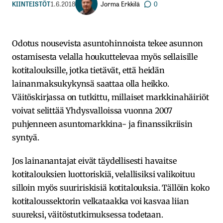
Jorma Erkkilä
KIINTEISTÖT
1.6.2018
0
Odotus nousevista asuntohinnoista tekee asunnon
ostamisesta velalla houkuttelevaa myös sellaisille
kotitalouksille, jotka tietävät, että heidän
lainanmaksukykynsä saattaa olla heikko.
Väitöskirjassa on tutkittu, millaiset markkinahäiriöt
voivat selittää Yhdysvalloissa vuonna 2007
puhjenneen asuntomarkkina- ja finanssikriisin
syntyä.
Jos lainanantajat eivät täydellisesti havaitse
kotitalouksien luottoriskiä, velallisiksi valikoituu
silloin myös suuririskisiä kotitalouksia. Tällöin koko
kotitaloussektorin velkataakka voi kasvaa liian
suureksi, väitöstutkimuksessa todetaan.