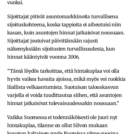
vuoksi.
Sijoittajat pitivät asuntomarkkinoita turvallisena
sijoituskohteena, koska tappioita ei aiheutuisi niin
kauan, kuin asuntojen hinnat jatkaisivat nousuaan.
Sijoittajat joutuivat päivittämään rajusti
näkemyksiään sijoitusten turvallisuudesta, kun
hinnat kääntyivät vuonna 2006.
”Tämä löydös tarkoittaa, että hintakuplaa voi olla
hyvin vaikea havaita ajoissa, mikä myös voi ruokkia
liiallista velkaantumista. Suotuisan talouskasvun
varjolla ei voida tuudittautua siihen, että asuntojen
hinnat jatkaisivat tulevaisuudessakin nousuaan.”
Vaikka Suomessa ei todennäköisesti ole juuri nyt
hintakuplaa, tilanne on ollut Silvon mukaan
kuvatun kaltainen myös Ruotsissa viime vuosina.