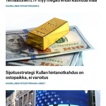
KAUPALLINEN YHTEISTYÖ
KVARN X
Sijoitusstrategi: Kullan hintanotkahdus on
ostopaikka, ei varoitus
KAUPALLINEN YHTEISTYÖ
RAAKA-AINEET