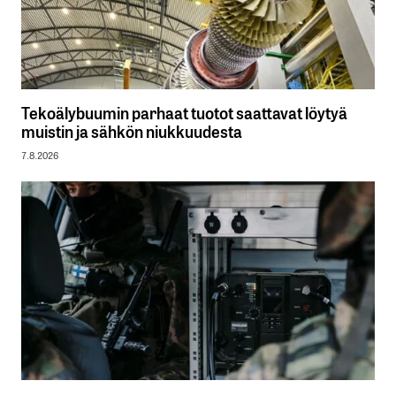
Tekoälybuumin parhaat tuotot saattavat löytyä
muistin ja sähkön niukkuudesta
7.8.2026