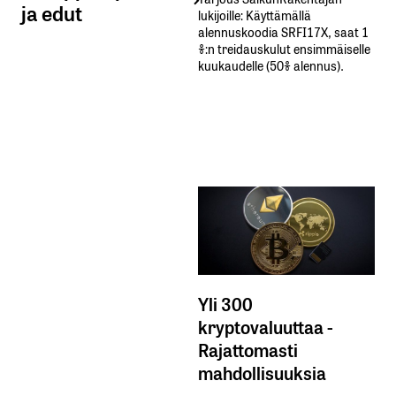
ja edut
lukijoille: Käyttämällä​ ​
alennuskoodia​ ​SRFI17X,​ ​saat​ ​1
%:n treidauskulut​ ​ensimmäiselle​ ​
kuukaudelle​ ​(50%​ ​alennus).
Yli 300
kryptovaluuttaa -
Rajattomasti
mahdollisuuksia