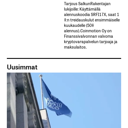
Tarjous SalkunRakentajan
lukijoille: Käyttämällä​ ​
alennuskoodia​ ​SRFI17X,​ ​saat​ ​1
%:n treidauskulut​ ​ensimmäiselle​ ​
kuukaudelle​ ​(50%​ ​
alennus).Coinmotion Oy on
Finanssivalvonnan valvoma
kryptovarapalvelun tarjoaja ja
maksulaitos.
Uusimmat