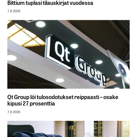
Bittium tuplasi tilauskirjat vuodessa
7.8.2026
Qt Group löi tulosodotukset reippaasti – osake
kipusi 27 prosenttia
7.8.2026