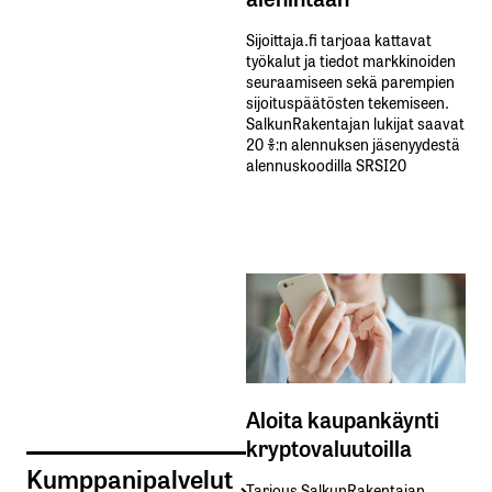
Sijoittaja.fi tarjoaa kattavat
työkalut ja tiedot markkinoiden
seuraamiseen sekä parempien
sijoituspäätösten tekemiseen.
SalkunRakentajan lukijat saavat
20 %:n alennuksen jäsenyydestä
alennuskoodilla SRSI20
Aloita kaupankäynti
kryptovaluutoilla
Kumppanipalvelut
Tarjous SalkunRakentajan