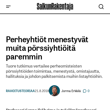
Perheyhtiöt menestyvät
muita pörssiyhtiöitä
paremmin
Tuore tutkimus vertailee perheomisteisten
pörssiyhtiöiden toimintaa, menestystä, omistajuutta,
hallituksia ja johdon palkitsemista muihin listayhtiöihin.
Jorma Erkkilä
RAHOITUSTEORIAA
21.8.2018
0