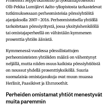
Professori Seppo Ikäheimo ja työelämäprofessori
Olli-Pekka Lumijärvi Aalto-yliopistosta tarkastelevat
tutkimuksessaan perheomisteisia pörssiyhtiöitä
ajanjaksolla 2007–2016. Perheomisteisella yhtiöllä
tarkoitetaan pörssiyritystä, jossa yksityishenkilöllä
tai omistajaperheellä on vähintään kymmenen
prosenttia yhtiön äänistä.
Kymmenessä vuodessa pörssilistattujen
perheomisteisten yhtiöiden määrä on vähentynyt
neljällä, mutta niiden osuus kaikista pörssiyhtiöistä
on noussut yhdellä prosenttiyksiköllä. Suuria
suomalaisia omistajasukuja ovat muun muassa
Herlinit, Paasikivet ja Ehrnroothit.
Perheiden omistamat yhtiöt menestyvät
muita paremmin