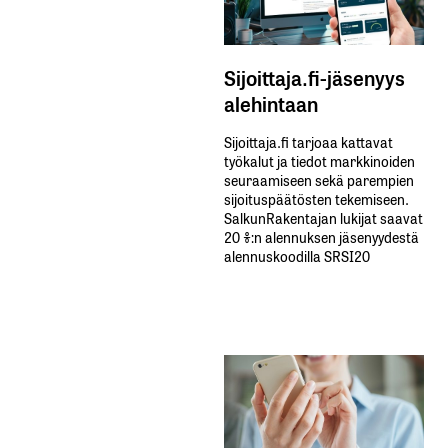
Sijoittaja.fi-jäsenyys
alehintaan
Sijoittaja.fi tarjoaa kattavat
työkalut ja tiedot markkinoiden
seuraamiseen sekä parempien
sijoituspäätösten tekemiseen.
SalkunRakentajan lukijat saavat
20 %:n alennuksen jäsenyydestä
alennuskoodilla SRSI20