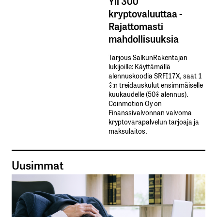
Yli 300
kryptovaluuttaa -
Rajattomasti
mahdollisuuksia
Tarjous SalkunRakentajan
lukijoille: Käyttämällä​ ​
alennuskoodia​ ​SRFI17X,​ ​saat​ ​1
%:n treidauskulut​ ​ensimmäiselle​ ​
kuukaudelle​ ​(50%​ ​alennus).
Coinmotion Oy on
Finanssivalvonnan valvoma
kryptovarapalvelun tarjoaja ja
maksulaitos.
Uusimmat