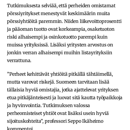
Tutkimuksesta selviää, että perheiden omistamat
pörssiyritykset menestyvät keskimäärin muita
pörssiyhtiöitä paremmin. Niiden liikevoittoprosentti
ja pääoman tuotto ovat korkeampia, osaketuoton
riski alhaisempi ja osinkotuotto parempi kuin
muissa yrityksissä. Lisäksi yritysten arvostus on
jonkin verran alhaisempi muihin listayrityksiin
verrattuna.
”Perheet kehittävät yhtiöitä pitkällä tähtäimellä,
mutta varovat riskejä. Suomeen tarvitaan lisää
tällaisia hyviä omistajia, jotka ajattelevat yrityksen
etua pitkäjänteisesti ja luovat sitä kautta työpaikkoja
ja hyvinvointia. Tutkimuksen valossa
perheomisteiset yhtiöt ovat lisäksi usein hyviä
sijoituskohteita”, professori Seppo Ikäheimo
kommentoi.