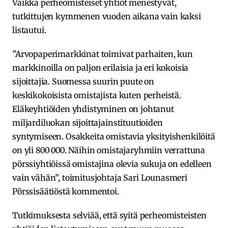
Vaikka perheomisteiset yhtiöt menestyvät,
tutkittujen kymmenen vuoden aikana vain kaksi
listautui.
”Arvopaperimarkkinat toimivat parhaiten, kun
markkinoilla on paljon erilaisia ja eri kokoisia
sijoittajia. Suomessa suurin puute on
keskikokoisista omistajista kuten perheistä.
Eläkeyhtiöiden yhdistyminen on johtanut
miljardiluokan sijoittajainstituutioiden
syntymiseen. Osakkeita omistavia yksityishenkilöitä
on yli 800 000. Näihin omistajaryhmiin verrattuna
pörssiyhtiöissä omistajina olevia sukuja on edelleen
vain vähän”, toimitusjohtaja Sari Lounasmeri
Pörssisäätiöstä kommentoi.
Tutkimuksesta selviää, että syitä perheomisteisten