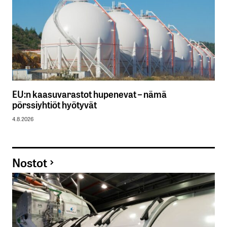
EU:n kaasuvarastot hupenevat – nämä
pörssiyhtiöt hyötyvät
4.8.2026
Nostot