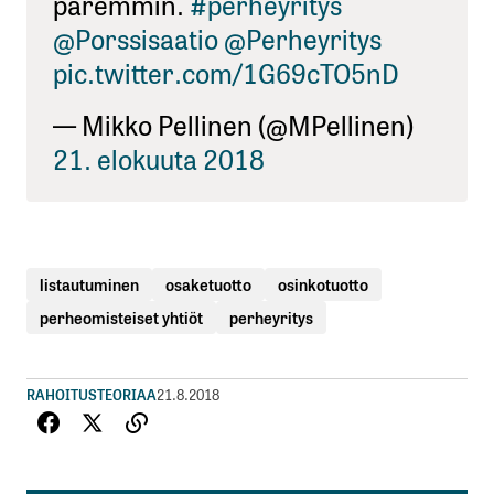
paremmin.
#perheyritys
@Porssisaatio
@Perheyritys
pic.twitter.com/1G69cTO5nD
— Mikko Pellinen (@MPellinen)
21. elokuuta 2018
listautuminen
osaketuotto
osinkotuotto
perheomisteiset yhtiöt
perheyritys
RAHOITUSTEORIAA
21.8.2018