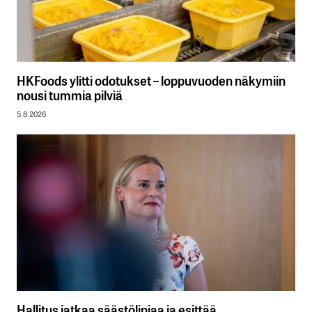
HKFoods ylitti odotukset – loppuvuoden näkymiin
nousi tummia pilviä
5.8.2026
Hallitus jatkaa säästölinjaa ja esittää