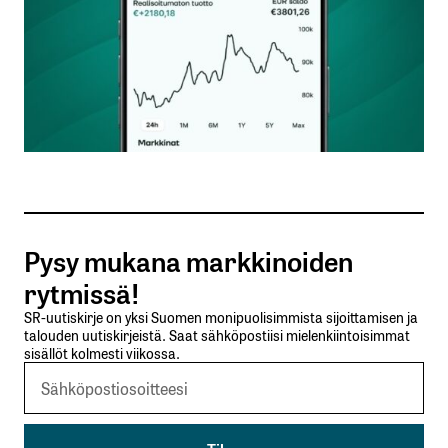
Nimesi tai nimimerkkisi
*
Sähköpostiosoitteesi
*
Tilaa SalkunRakentajan uutiskirje
Pysy mukana markkinoiden
Lähetä kommentti
rytmissä!
SR-uutiskirje on yksi Suomen monipuolisimmista sijoittamisen ja
talouden uutiskirjeistä. Saat sähköpostiisi mielenkiintoisimmat
sisällöt kolmesti viikossa.