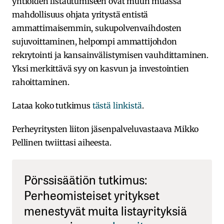
yhtiöiden listautumiseen ovat muun muassa
mahdollisuus ohjata yritystä entistä
ammattimaisemmin, sukupolvenvaihdosten
sujuvoittaminen, helpompi ammattijohdon
rekrytointi ja kansainvälistymisen vauhdittaminen.
Yksi merkittävä syy on kasvun ja investointien
rahoittaminen.
Lataa koko tutkimus
tästä linkistä
.
Perheyritysten liiton jäsenpalveluvastaava Mikko
Pellinen twiittasi aiheesta.
Pörssisäätiön tutkimus:
Perheomisteiset yritykset
menestyvät muita listayrityksiä