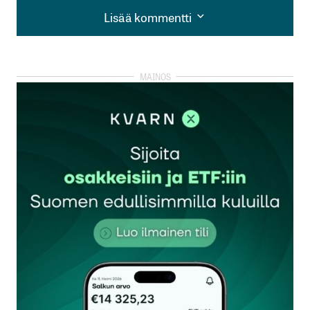
Lisää kommentti
Lisää kommentti
kirjautua
sisään
rekisteröityä
Sähköpostiosoitettasi ei julkaista.
Pakolliset
kentät on merkitty
*
Kommentti
*