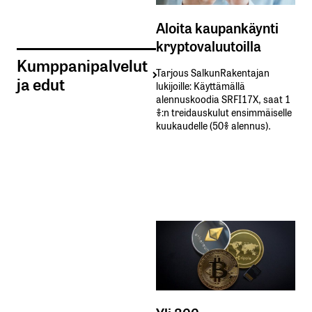
Aloita kaupankäynti
kryptovaluutoilla
Kumppanipalvelut
Tarjous SalkunRakentajan
ja edut
lukijoille: Käyttämällä​ ​
alennuskoodia​ ​SRFI17X,​ ​saat​ ​1
%:n treidauskulut​ ​ensimmäiselle​ ​
kuukaudelle​ ​(50%​ ​alennus).