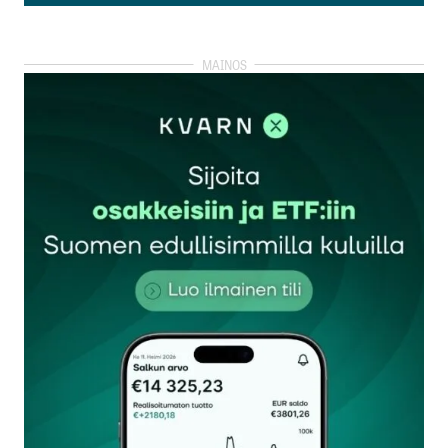
Katso kommentit (2)
Lisäisin vielä omien ostojen hyväksi puoleksi sen,
että EPS kasvaa pysyvästi, kun osakemäärä laskee.
Isompi osinko lämmittää vain kerran ja investointi
yleensä 5-20 vuotta. Monesti myös hyvä vaihtoehto
dilutoiville ja preemiollisille yritysostoille.
weketor
16.9.2018 at 16:48
Vastaa
Edelliseen kommenttiin vedoten Nokian 19
miljardin omien osakkeiden ostoja, otan mielelläni
lisäosingon. Vain johto voi bonuksissaan hyötyä
osakkeiden ostosta Hetkellisesti nostaa tulosta ja
tienata hyvät optiot/osake kannustimet.
jyrki
19.9.2018 at 12:13