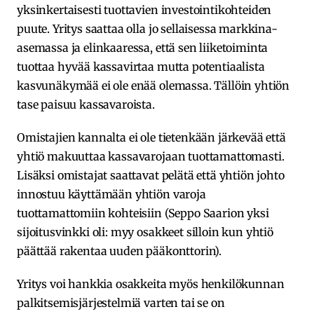
yksinkertaisesti tuottavien investointikohteiden
puute. Yritys saattaa olla jo sellaisessa markkina-
asemassa ja elinkaaressa, että sen liiketoiminta
tuottaa hyvää kassavirtaa mutta potentiaalista
kasvunäkymää ei ole enää olemassa. Tällöin yhtiön
tase paisuu kassavaroista.
Omistajien kannalta ei ole tietenkään järkevää että
yhtiö makuuttaa kassavarojaan tuottamattomasti.
Lisäksi omistajat saattavat pelätä että yhtiön johto
innostuu käyttämään yhtiön varoja
tuottamattomiin kohteisiin (Seppo Saarion yksi
sijoitusvinkki oli: myy osakkeet silloin kun yhtiö
päättää rakentaa uuden pääkonttorin).
Yritys voi hankkia osakkeita myös henkilökunnan
palkitsemisjärjestelmiä varten tai se on