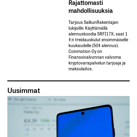
Rajattomasti
mahdollisuuksia
Tarjous SalkunRakentajan
lukijoille: Käyttämällä​ ​
alennuskoodia​ ​SRFI17X,​ ​saat​ ​1
%:n treidauskulut​ ​ensimmäiselle​ ​
kuukaudelle​ ​(50%​ ​alennus).
Coinmotion Oy on
Finanssivalvonnan valvoma
kryptovarapalvelun tarjoaja ja
maksulaitos.
Uusimmat