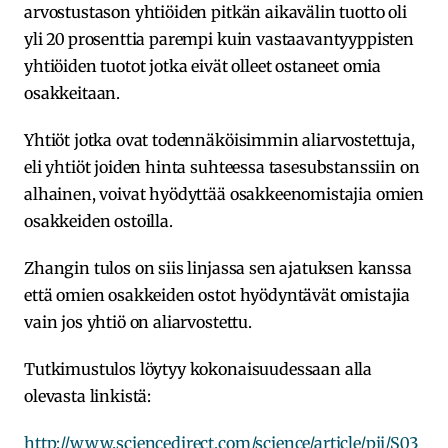
arvostustason yhtiöiden pitkän aikavälin tuotto oli
yli 20 prosenttia parempi kuin vastaavantyyppisten
yhtiöiden tuotot jotka eivät olleet ostaneet omia
osakkeitaan.
Yhtiöt jotka ovat todennäköisimmin aliarvostettuja,
eli yhtiöt joiden hinta suhteessa tasesubstanssiin on
alhainen, voivat hyödyttää osakkeenomistajia omien
osakkeiden ostoilla.
Zhangin tulos on siis linjassa sen ajatuksen kanssa
että omien osakkeiden ostot hyödyntävät omistajia
vain jos yhtiö on aliarvostettu.
Tutkimustulos löytyy kokonaisuudessaan alla
olevasta linkistä:
http://www.sciencedirect.com/science/article/pii/S03