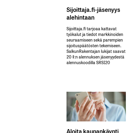
Sijoittaja.fi-jäsenyys
alehintaan
Sijoittaja.fi tarjoaa kattavat
työkalut ja tiedot markkinoiden
seuraamiseen sekä parempien
sijoituspäätösten tekemiseen.
SalkunRakentajan lukijat saavat
20 %:n alennuksen jäsenyydestä
alennuskoodilla SRSI20
Aloita kaupankäynti