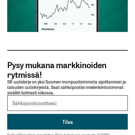
Vastaa
kirjautua
sisään
rekisteröityä
Pysy mukana markkinoiden
rytmissä!
SR-uutiskirje on yksi Suomen monipuolisimmista sijoittamisen ja
talouden uutiskirjeistä. Saat sähköpostiisi mielenkiintoisimmat
sisällöt kolmesti viikossa.
Sähköpostiosoitettasi ei julkaista.
Pakolliset
kentät on merkitty
*
Kommentti
*
SalkunRakentaja noudattaa EU:n tietosuoja-asetusta (GDPR).