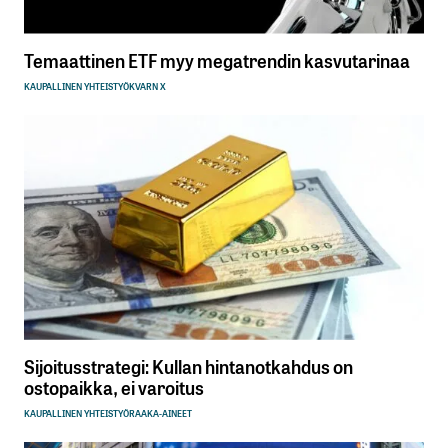
Temaattinen ETF myy megatrendin kasvutarinaa
KAUPALLINEN YHTEISTYÖ
KVARN X
Sijoitusstrategi: Kullan hintanotkahdus on
ostopaikka, ei varoitus
KAUPALLINEN YHTEISTYÖ
RAAKA-AINEET