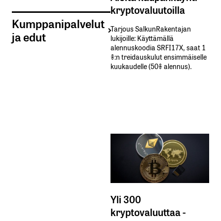
kryptovaluutoilla
Kumppanipalvelut
Tarjous SalkunRakentajan
ja edut
lukijoille: Käyttämällä​ ​
alennuskoodia​ ​SRFI17X,​ ​saat​ ​1
%:n treidauskulut​ ​ensimmäiselle​ ​
kuukaudelle​ ​(50%​ ​alennus).
Yli 300
kryptovaluuttaa -