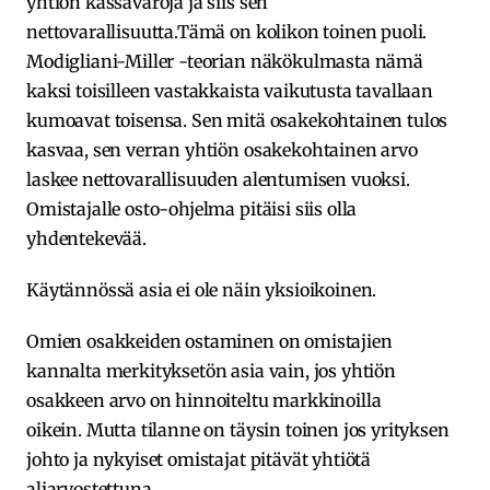
yhtiön kassavaroja ja siis sen
nettovarallisuutta.Tämä on kolikon toinen puoli.
Modigliani-Miller -teorian näkökulmasta nämä
kaksi toisilleen vastakkaista vaikutusta tavallaan
kumoavat toisensa. Sen mitä osakekohtainen tulos
kasvaa, sen verran yhtiön osakekohtainen arvo
laskee nettovarallisuuden alentumisen vuoksi.
Omistajalle osto-ohjelma pitäisi siis olla
yhdentekevää.
Käytännössä asia ei ole näin yksioikoinen.
Omien osakkeiden ostaminen on omistajien
kannalta merkityksetön asia vain, jos yhtiön
osakkeen arvo on hinnoiteltu markkinoilla
oikein. Mutta tilanne on täysin toinen jos yrityksen
johto ja nykyiset omistajat pitävät yhtiötä
aliarvostettuna.