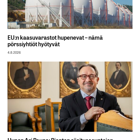
EU:n kaasuvarastot hupenevat – nämä
pörssiyhtiöt hyötyvät
4.8.2026
Hypon Ari Pauna: Pienten sijoitusasuntojen