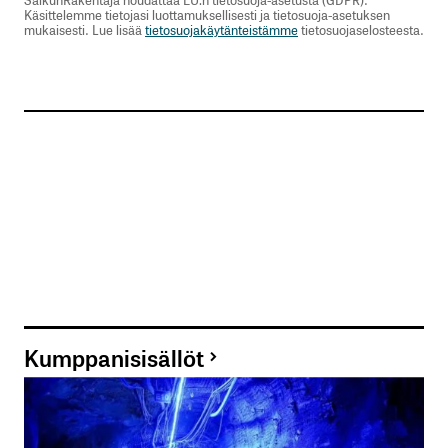
Käsittelemme tietojasi luottamuksellisesti ja tietosuoja-asetuksen
mukaisesti. Lue lisää
tietosuojakäytänteistämme
tietosuojaselosteesta.
Nimesi tai nimimerkkisi
*
Sähköpostiosoitteesi
*
Tilaa SalkunRakentajan uutiskirje
Lähetä kommentti
Kumppanisisällöt