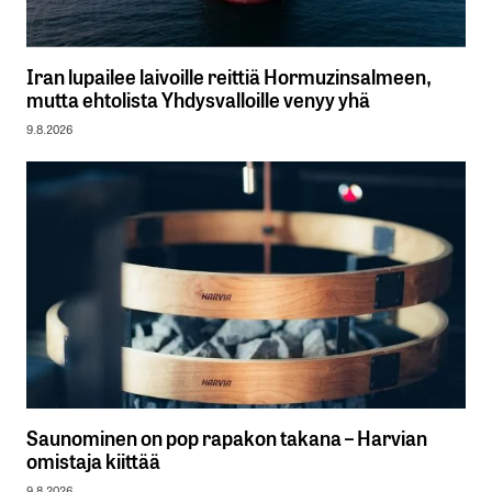
Iran lupailee laivoille reittiä Hormuzinsalmeen,
mutta ehtolista Yhdysvalloille venyy yhä
9.8.2026
Saunominen on pop rapakon takana – Harvian
omistaja kiittää
9.8.2026