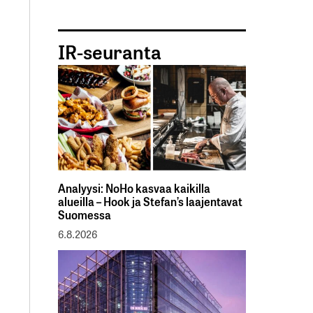
IR-seuranta
Analyysi: NoHo kasvaa kaikilla
alueilla – Hook ja Stefan’s laajentavat
Suomessa
6.8.2026