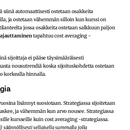
tä siinä automaattisesti ostetaan osakkeita
lla, ja ostetaan vähemmän silloin kun kurssi on
 tilanteelta jossa osakkeita ostetaan salkkuun paljon
 hajauttaminen
tapahtuu cost averaging -
inä sijoittaja ei pääse täysimääräisesti
sta nousutrendiä koska sijoituskohdetta ostetaan
 korkealla hinnalla.
gia
uosina lisännyt suosiotaan. Strategiassa sijoitetaan
askee, ja vähemmän kun arvo nousee. Strategiassa
ille kursseille kuin cost averaging -strategiassa.
) säännöllisesti sellaisella summalla jolla