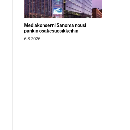
Mediakonserni Sanoma nousi
pankin osakesuosikkeihin
6.8.2026