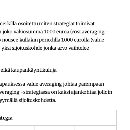
erkillä osoitettu miten strategiat toimivat.
ain joko vakiosumma 1000 euroa (cost averaging -
o nousee kullakin periodilla 1000 eurolla (value
 yksi sijoituskohde jonka arvo vaihtelee
 eikä kaupankäyntikuluja.
tapauksessa value averaging johtaa parempaan
eraging -strategiassa on kaksi ajankohtaa jolloin
ymällä sijoituskohdetta.
ategia