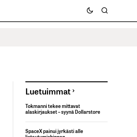
Luetuimmat
Tokmanni tekee mittavat
alaskirjaukset – syynä Dollarstore
SpaceX painui jyrkästi alle
listautumishinnan