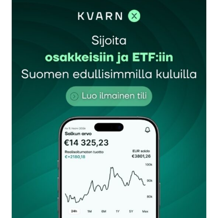
sisään
rekisteröityä
Sähköpostiosoitettasi ei julkaista.
Pakolliset
kentät on merkitty
*
Kommentti
*
Nimesi tai nimimerkkisi
*