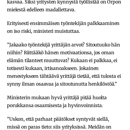
kasvaa. Siksi yritysten kynnystä työllistää on Orpon
mielestä edelleen madallettava.
Erityisesti ensimmäisen työntekijän palkkaaminen
on iso riski, ministeri muistuttaa.
”Jakaako työntekijä yrittäjän arvot? Sitoutuuko hän
niihin? Riittääkö hänen motivaationsa, jos oman
elämän tilanteet muuttuvat? Kukaan ei palkkaa, ei
totisesti kukaan, irtisanoakseen. Jokainen
menestykseen tähtäävä yrittäjä tietää, että tulosta ei
synny ilman osaavaa ja sitoutunutta henkilöstöä.”
Ministerin mukaan hyvä yrittäjä pitää huolta
porukkansa osaamisesta ja hyvinvoinnista.
”Uskon, että parhaat päätökset syntyvät siellä,
missä on paras tieto: siis yrityksissä. Meidän on