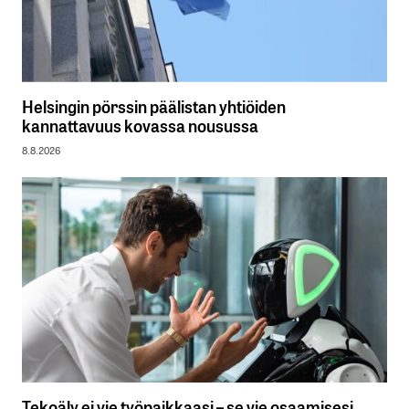
Helsingin pörssin päälistan yhtiöiden
kannattavuus kovassa nousussa
8.8.2026
Tekoäly ei vie työpaikkaasi – se vie osaamisesi