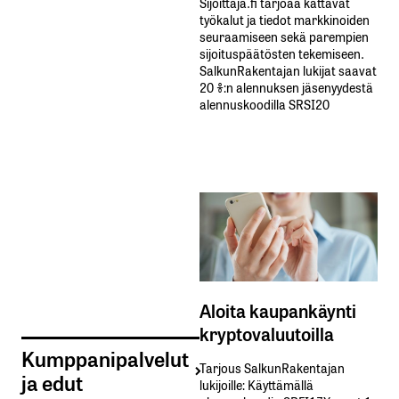
Sijoittaja.fi tarjoaa kattavat
työkalut ja tiedot markkinoiden
seuraamiseen sekä parempien
sijoituspäätösten tekemiseen.
SalkunRakentajan lukijat saavat
20 %:n alennuksen jäsenyydestä
alennuskoodilla SRSI20
Aloita kaupankäynti
kryptovaluutoilla
Kumppanipalvelut
Tarjous SalkunRakentajan
ja edut
lukijoille: Käyttämällä​ ​