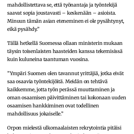
mahdollistettava se, että työnantaja ja työntekijä
saavat sopia joustavasti – keskenään – asioista.
Minuun tämän asian eteneminen ei ole pysähtynyt,
eikä pysähdy.”
Tällä hetkellä Suomessa ollaan ministerin mukaan
täysin toisenlaisten haasteiden kanssa tekemisissä
kuin kuluneina taantuman vuosina.
”Ympäri Suomen olen tavannut yrittäjiä, jotka eivät
saa osaavia työntekijöitä. Meidän on tehtävä
kaikkemme, jotta työn perässä muuttaminen ja
oman osaamisen päivittäminen tai kokonaan uuden
osaamisen hankkiminen ovat todellinen
mahdollisuus jokaiselle.”
Orpon mielestä ulkomaalaisten rekrytointia pitäisi