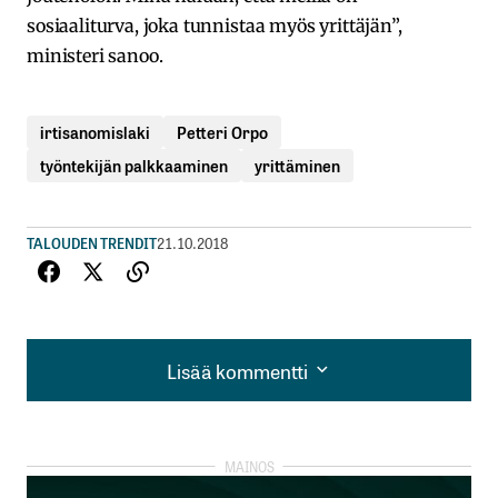
sosiaaliturva, joka tunnistaa myös yrittäjän”,
ministeri sanoo.
irtisanomislaki
Petteri Orpo
työntekijän palkkaaminen
yrittäminen
TALOUDEN TRENDIT
21.10.2018
Lisää kommentti
Lisää kommentti
kirjautua