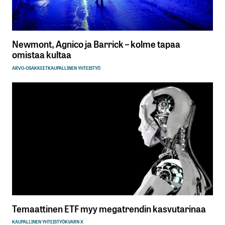
Newmont, Agnico ja Barrick – kolme tapaa
omistaa kultaa
ARVO-OSAKKEET
KAUPALLINEN YHTEISTYÖ
Temaattinen ETF myy megatrendin kasvutarinaa
KAUPALLINEN YHTEISTYÖ
KVARN X