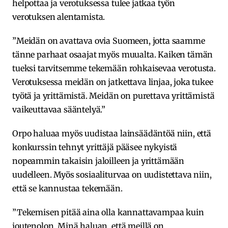
helpottaa ja verotuksessa tulee jatkaa työn
verotuksen alentamista.
”Meidän on avattava ovia Suomeen, jotta saamme
tänne parhaat osaajat myös muualta. Kaiken tämän
tueksi tarvitsemme tekemään rohkaisevaa verotusta.
Verotuksessa meidän on jatkettava linjaa, joka tukee
työtä ja yrittämistä. Meidän on purettava yrittämistä
vaikeuttavaa sääntelyä.”
Orpo haluaa myös uudistaa lainsäädäntöä niin, että
konkurssin tehnyt yrittäjä pääsee nykyistä
nopeammin takaisin jaloilleen ja yrittämään
uudelleen. Myös sosiaaliturvaa on uudistettava niin,
että se kannustaa tekemään.
”Tekemisen pitää aina olla kannattavampaa kuin
joutenolon. Minä haluan, että meillä on