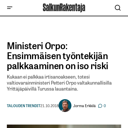
Ministeri Orpo:
Ensimmäisen työntekijän
palkkaaminen on iso riski
Kukaan ei palkkaa irtisanoakseen, totesi
valtiovarainministeri Petteri Orpo valtakunnallisilla
Yrittäjäpäivillä Turussa lauantaina.
Jorma Erkkilä
TALOUDEN TRENDIT
21.10.2018
0