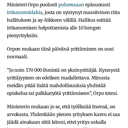
Ministeri Orpo puolusti
puheessaan
epäsuorasti
irtisanomislakia
, josta on syntynyt massiivinen riita
hallituksen ja ay-liikkeen välillä. Hallitus esittää
irtisanomisen helpottamista alle 10 hengen
pienyrityksiin.
Orpon mukaan tänä päivänä yrittäminen on uusi
normaali.
”Jo noin 170 000 ihmistä on yksinyrittäjiä. Kynnystä
yrittäjyyteen on edelleen madallettava. Minusta
meidän pitää lisätä mahdollisuuksia yhdistää
opiskelua tai palkkatyötä yrittämiseen”, Orpo totesi.
Ministerin mukaan jo se, että työllistää itsensä, on
arvokasta. Yhdenkään pienen yrityksen kasvu ei saa
jäädä ainakaan siitä kiinni, ettei yritys uskalla