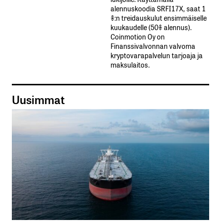
alennuskoodia​ ​SRFI17X,​ ​saat​ ​1
%:n treidauskulut​ ​ensimmäiselle​ ​
kuukaudelle​ ​(50%​ ​alennus).
Coinmotion Oy on
Finanssivalvonnan valvoma
kryptovarapalvelun tarjoaja ja
maksulaitos.
Uusimmat