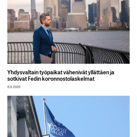
Yhdysvaltain työpaikat vähenivät yllättäen ja
sotkivat Fedin koronnostolaskelmat
8.8.2026