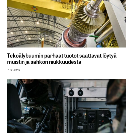
Tekoälybuumin parhaat tuotot saattavat löytyä
muistin ja sähkön niukkuudesta
7.8.2026