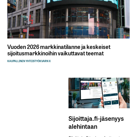
Vuoden 2026 markkinatilanne ja keskeiset
sijoitusmarkkinoihin vaikuttavat teemat
KAUPALLINEN YHTEISTYÖ
KVARN X
Sijoittaja.fi-jäsenyys
alehintaan