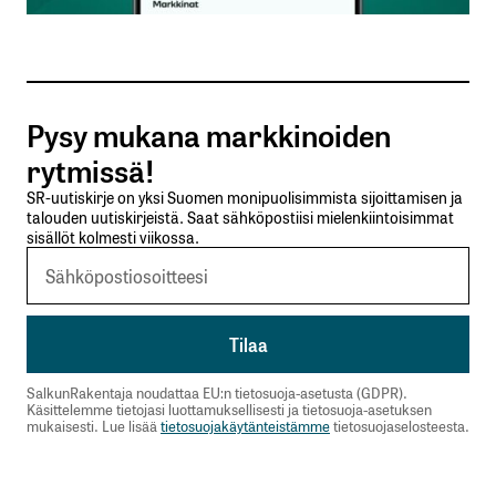
Sähköpostiosoitteesi
*
Tilaa SalkunRakentajan uutiskirje
Pysy mukana markkinoiden
Lähetä kommentti
rytmissä!
SR-uutiskirje on yksi Suomen monipuolisimmista sijoittamisen ja
talouden uutiskirjeistä. Saat sähköpostiisi mielenkiintoisimmat
sisällöt kolmesti viikossa.
SalkunRakentaja noudattaa EU:n tietosuoja-asetusta (GDPR).
Käsittelemme tietojasi luottamuksellisesti ja tietosuoja-asetuksen
mukaisesti. Lue lisää
tietosuojakäytänteistämme
tietosuojaselosteesta.