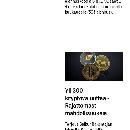
alennuskoodia​ ​SRFI17X,​ ​saat​ ​1
%:n treidauskulut​ ​ensimmäiselle​ ​
kuukaudelle​ ​(50%​ ​alennus).
Yli 300
kryptovaluuttaa -
Rajattomasti
mahdollisuuksia
Tarjous SalkunRakentajan
lukijoille: Käyttämällä​ ​