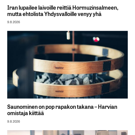
Iran lupailee laivoille reittiä Hormuzinsalmeen,
mutta ehtolista Yhdysvalloille venyy yhä
9.8.2026
Saunominen on pop rapakon takana – Harvian
omistaja kiittää
9.8.2026