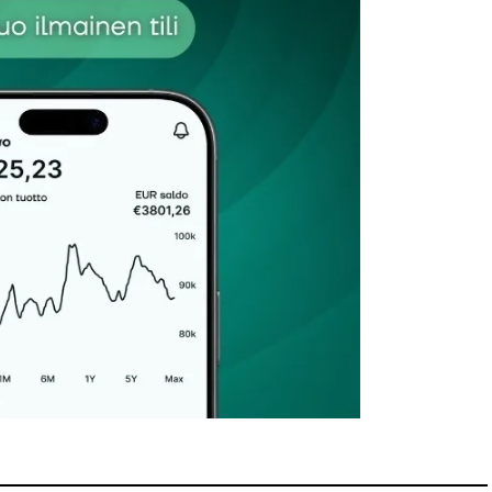
Sähköpostiosoitteesi
*