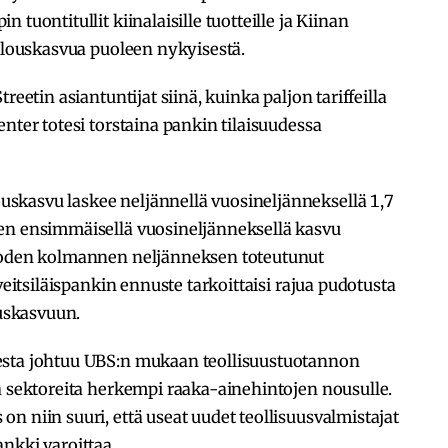
tuontitullit kiinalaisille tuotteille ja Kiinan
talouskasvua puoleen nykyisestä.
reetin asiantuntijat siinä, kuinka paljon tariffeilla
nter totesi torstaina pankin tilaisuudessa
skasvu laskee neljännellä vuosineljänneksellä 1,7
en ensimmäisellä vuosineljänneksellä kasvu
vuoden kolmannen neljänneksen toteutunut
veitsiläispankin ennuste tarkoittaisi rajua pudotusta
uskasvuun.
esta johtuu UBS:n mukaan teollisuustuotannon
a sektoreita herkempi raaka-ainehintojen nousulle.
n niin suuri, että useat uudet teollisuusvalmistajat
nkki varoittaa.