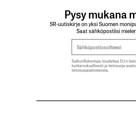
Pysy mukana m
SR-uutiskirje on yksi Suomen monipuo
Saat sähköpostiisi mielen
SalkunRakentaja noudattaa EU:n tieto
luottamuksellisesti ja tietosuoja-aset
tietosuojaselosteesta.