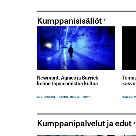
Kumppanisisällöt
Newmont, Agnico ja Barrick –
Temaa
kolme tapaa omistaa kultaa
kasvu
ARVO-OSAKKEET
KAUPALLINEN YHTEISTYÖ
KAUPALLIN
Kumppanipalvelut ja edut