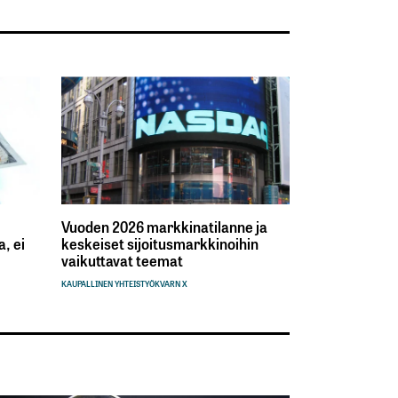
Vuoden 2026 markkinatilanne ja
, ei
keskeiset sijoitusmarkkinoihin
vaikuttavat teemat
KAUPALLINEN YHTEISTYÖ
KVARN X