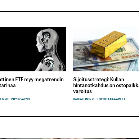
ttinen ETF myy megatrendin
Sijoitusstrategi: Kullan
tarinaa
hintanotkahdus on ostopaikka
varoitus
EN YHTEISTYÖ
KVARN X
KAUPALLINEN YHTEISTYÖ
RAAKA-AINEET