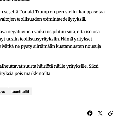
n se, että Donald Trump on perustellut kauppasotaa
valtojen teollisuuden toimintaedellytyksiä.
 negatiivinen vaikutus johtuu siitä, että iso osa
yt uusiin teollisuusyrityksiin. Nämä yritykset
, eivätkä ne pysty siirtämään kustannusten nousuja
heuttavat suurta häiriötä näille yrityksille. Siksi
ityksiä pois markkinoilta.
svu
tuontitullit