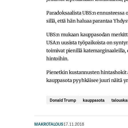
Paradoksaalista UBS:n ennusteessa o
sillä, että hän haluaa parantaa Yhdys
UBS:n mukaan kauppasodan merkittävä
USA:n uusista työpaikoista on syntyn
toimivat pienillä katemarginaaleilla
hintoihin.
Pienetkin kustannusten hintashokit ai
kauppasota pyyhkäisee juuri näitä yr
Donald Trump
kauppasota
talouska
MAKROTALOUS
17.11.2018