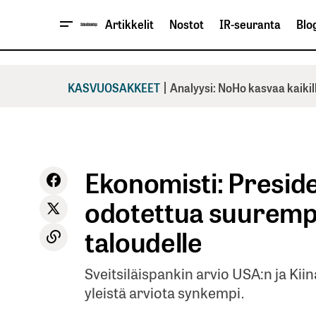
Artikkelit
Nostot
IR-seuranta
Blog
|
KASVUOSAKKEET
Analyysi: NoHo kasvaa kaikil
Ekonomisti: Presid
odotettua suuremp
taloudelle
Sveitsiläispankin arvio USA:n ja Ki
yleistä arviota synkempi.