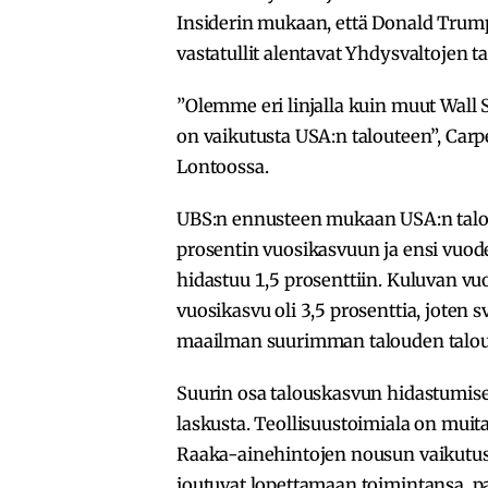
Insiderin mukaan, että Donald Trumpin 
vastatullit alentavat Yhdysvaltojen 
”Olemme eri linjalla kuin muut Wall St
on vaikutusta USA:n talouteen”, Carpe
Lontoossa.
UBS:n ennusteen mukaan USA:n talou
prosentin vuosikasvuun ja ensi vuod
hidastuu 1,5 prosenttiin. Kuluvan 
vuosikasvu oli 3,5 prosenttia, joten s
maailman suurimman talouden talo
Suurin osa talouskasvun hidastumis
laskusta. Teollisuustoimiala on muit
Raaka-ainehintojen nousun vaikutus o
joutuvat lopettamaan toimintansa, pa