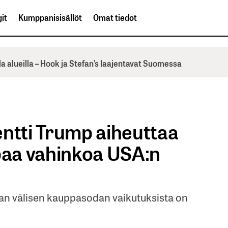
it
Kumppanisisällöt
Omat tiedot
la alueilla – Hook ja Stefan’s laajentavat Suomessa
entti Trump aiheuttaa
aa vahinkoa USA:n
inan välisen kauppasodan vaikutuksista on