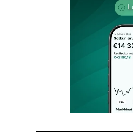
Nimesi tai nimimerkkisi
*
Tilaa SalkunRakentajan uutiskirje
Lähetä kommentti