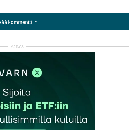
isää kommentti
isää kommentti
autua sisään
rekisteröityä
et kentät on merkitty
*