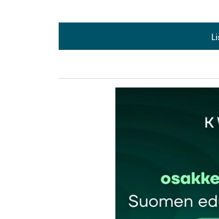
L
L
kirj
Sähköpostiosoitettasi ei julkaista.
Pakollis
Kommentti
*