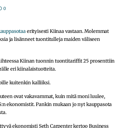
0
kauppasotaa
erityisesti Kiinaa vastaan. Molemmat
sia ja lisänneet tuontitulleja maiden väliseen
teessa Kiinan tuonnin tuontitariffit 25 prosenttiin
lle eri kiinalaistuotteita.
le kuitenkin kalliiksi.
uteen ovat vakavammat, kuin mitä moni luulee,
UBS:n ekonomistit. Pankin mukaan jo nyt kauppasota
ta.
ttyvä ekonomisti Seth Carpenter kertoo Business