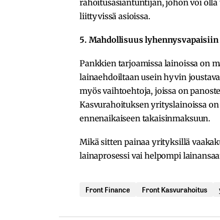
rahoitusasiantuntijan, johon voi oll
liittyvissä asioissa.
5. Mahdollisuus lyhennysvapaisiin
Pankkien tarjoamissa lainoissa on ma
lainaehdoiltaan usein hyvin joustavat
myös vaihtoehtoja, joissa on panoste
Kasvurahoituksen yrityslainoissa on
ennenaikaiseen takaisinmaksuun.
Mikä sitten painaa yrityksillä vaaka
lainaprosessi vai helpompi lainansaa
Front Finance
Front Kasvurahoitus