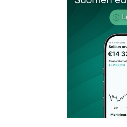
Nimesi tai nimimerkkisi
*
Tilaa SalkunRakentajan uutiskirje
Lähetä kommentti