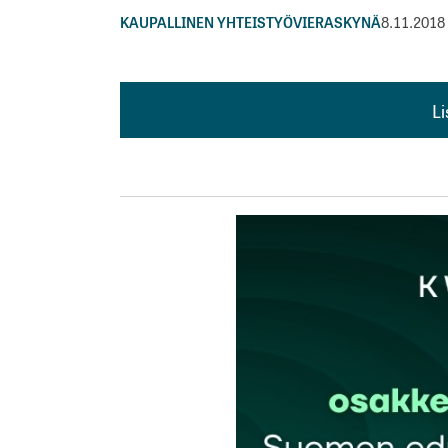
KAUPALLINEN YHTEISTYÖ
VIERASKYNÄ
8.11.2018
L
L
kirj
Sähköpostiosoitettasi ei julkaista.
Pakollis
Kommentti
*