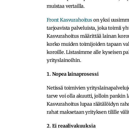
muistaa vertailla.
Front Kasvurahoitus
on yksi uusimmis
tarjoavista palveluista, joka toimii y
Kasvurahoitus määrittää lainan koron 
korko muiden toimijoiden tapaan vali
koroille. Listasimme alle kyseisen p
yrityslainoihin.
1. Nopea lainaprosessi
Netissä toimivien yrityslainapalveluj
tarve voi olla akuutti, jolloin pankin 
Kasvurahoitus lupaa räätälöidyn rah
rahat maksetaan yrityksen tilille väli
2. Ei reaalivakuuksia