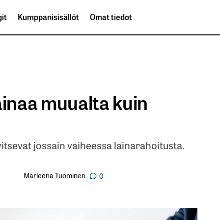
it
Kumppanisisällöt
Omat tiedot
ainaa muualta kuin
itsevat jossain vaiheessa lainarahoitusta.
Marleena Tuominen
0