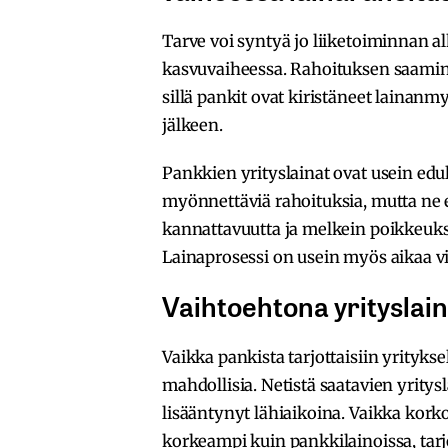
Tarve voi syntyä jo liiketoiminnan al
kasvuvaiheessa. Rahoituksen saamine
sillä pankit ovat kiristäneet lainan
jälkeen.
Pankkien yrityslainat ovat usein edul
myönnettäviä rahoituksia, mutta ne 
kannattavuutta ja melkein poikkeukse
Lainaprosessi on usein myös aikaa vi
Vaihtoehtona yrityslain
Vaikka pankista tarjottaisiin yritykse
mahdollisia. Netistä saatavien yritys
lisääntynyt lähiaikoina. Vaikka korko
korkeampi kuin pankkilainoissa, tarj