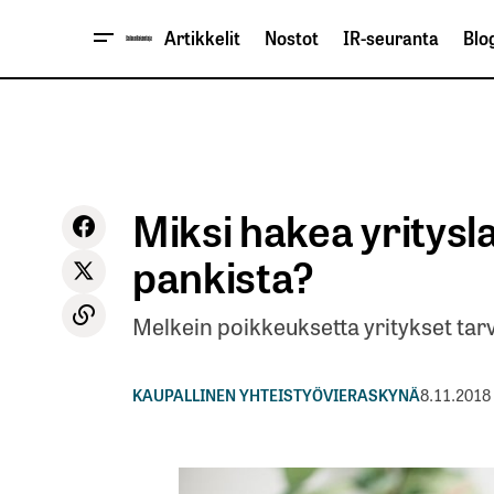
Artikkelit
Nostot
IR-seuranta
Blog
Miksi hakea yritysl
pankista?
Melkein poikkeuksetta yritykset tarv
KAUPALLINEN YHTEISTYÖ
VIERASKYNÄ
8.11.2018