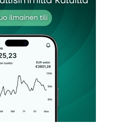
Sähköpostiosoitteesi
*