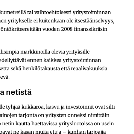
kumetreillä tai vaihtoehtoisesti yritystoiminnan
n yritykselle ei kuitenkaan ole itsestäänselvyys,
myöntökriteereitään vuoden 2008 finanssikriisin
lisimpia markkinoilla olevia yrityksille
edellyttävät ennen kaikkea yritystoiminnan
tta sekä henkilötakausta että reaalivakuuksia.
evä.
a netistä
lle tyhjää kukkaroa, kasvu ja investoinnit ovat silti
lainojen tarjonta on yritysten onneksi nimittäin
 netin kautta haettavissa yritysluotoissa on usein
oavat ne kasan muita etuja – kunhan tarjoajia