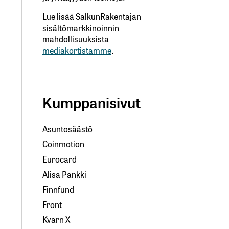
Lue lisää SalkunRakentajan
sisältömarkkinoinnin
mahdollisuuksista
mediakortistamme
.
Kumppanisivut
Asuntosäästö
Coinmotion
Eurocard
Alisa Pankki
Finnfund
Front
Kvarn X