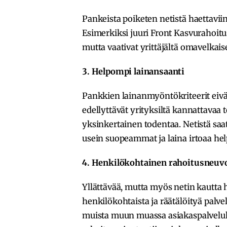
Pankeista poiketen netistä haettaviin 
Esimerkiksi juuri Front Kasvurahoitu
mutta vaativat yrittäjältä omavelkai
3. Helpompi lainansaanti
Pankkien lainanmyöntökriteerit eivät 
edellyttävät yrityksiltä kannattavaa 
yksinkertainen todentaa. Netistä saat
usein suopeammat ja laina irtoaa h
4. Henkilökohtainen rahoitusneuv
Yllättävää, mutta myös netin kautta h
henkilökohtaista ja räätälöityä palve
muista muun muassa asiakaspalvelull