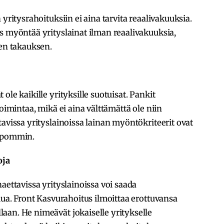
yritysrahoituksiin ei aina tarvita reaalivakuuksia.
s myöntää yrityslainat ilman reaalivakuuksia,
sen takauksen.
ole kaikille yrityksille suotuisat. Pankit
toimintaa, mikä ei aina välttämättä ole niin
avissa yrityslainoissa lainan myöntökriteerit ovat
elpommin.
oja
aettavissa yrityslainoissa voi saada
lua. Front Kasvurahoitus ilmoittaa erottuvansa
aan. He nimeävät jokaiselle yritykselle