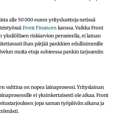
ta alle 50 000 euron yritysluottoja netissä
hteistyössä
Front Financen
kanssa. Vaikka Front
yksilöllisen riskiarvion perusteella, ei lainan
tettavasti ihan pärjää pankkien edullisimmille
alvelun muita etuja suhteessa pankin tarjoamiin
en valttina on nopea lainaprosessi. Yrityslainan
lainaprosessille ei yksinkertaisesti ole aikaa. Front
oitustarjouksen jopa saman työpäivän aikana ja
ttömästi.