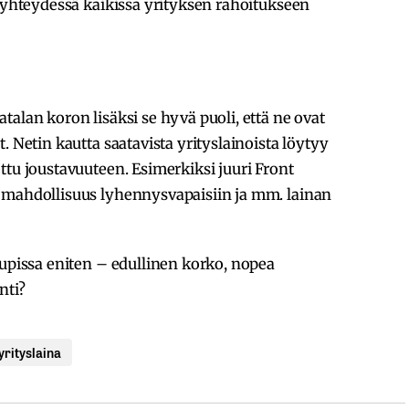
a yhteydessä kaikissa yrityksen rahoitukseen
talan koron lisäksi se hyvä puoli, että ne ovat
. Netin kautta saatavista yrityslainoista löytyy
ttu joustavuuteen. Esimerkiksi juuri Front
 mahdollisuus lyhennysvapaisiin ja mm. lainan
kupissa eniten – edullinen korko, nopea
nti?
yrityslaina