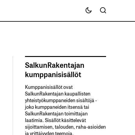
SalkunRakentajan
kumppanisisällöt
Kumppanisisällöt ovat
SalkunRakentajan kaupallisten
yhteistyökumppaneiden sisältöjä -
joko kumppaneiden itsensä tai
SalkunRakentajan toimittajan
laatimia. Sisällöt käsittelevät
sijoittamisen, talouden, raha-asioiden
ja yrittäjyyden teemoja.