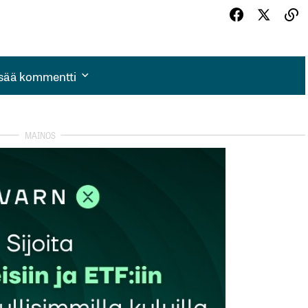
isää kommentti
isää kommentti
autua sisään
rekisteröityä
et kentät on merkitty
*