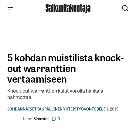
5 kohdan muistilista knock-
out warranttien
vertaamiseen
Knock-out warranttien kulut voi olla hankala
hahmottaa.
JOHDANNAISET
KAUPALLINEN YHTEISTYÖ
VONTOBEL
3.1.2019
Henri Blomster
0