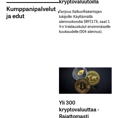
kryptovaluutoilla
Kumppanipalvelut
Tarjous SalkunRakentajan
ja edut
lukijoille: Käyttämällä​ ​
alennuskoodia​ ​SRFI17X,​ ​saat​ ​1
%:n treidauskulut​ ​ensimmäiselle​ ​
kuukaudelle​ ​(50%​ ​alennus).
Yli 300
kryptovaluuttaa -
Rajattomasti