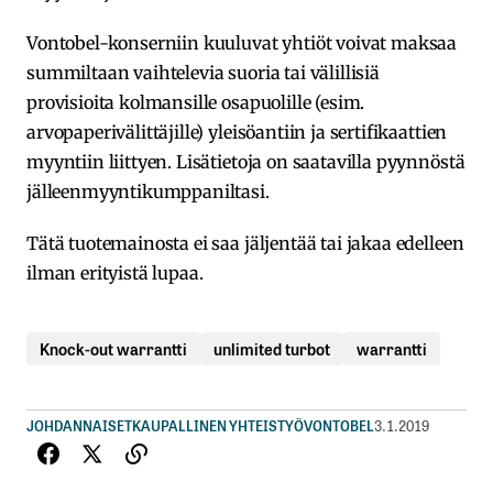
Vontobel-konserniin kuuluvat yhtiöt voivat maksaa
summiltaan vaihtelevia suoria tai välillisiä
provisioita kolmansille osapuolille (esim.
arvopaperivälittäjille) yleisöantiin ja sertifikaattien
myyntiin liittyen. Lisätietoja on saatavilla pyynnöstä
jälleenmyyntikumppaniltasi.
Tätä tuotemainosta ei saa jäljentää tai jakaa edelleen
ilman erityistä lupaa.
Knock-out warrantti
unlimited turbot
warrantti
JOHDANNAISET
KAUPALLINEN YHTEISTYÖ
VONTOBEL
3.1.2019