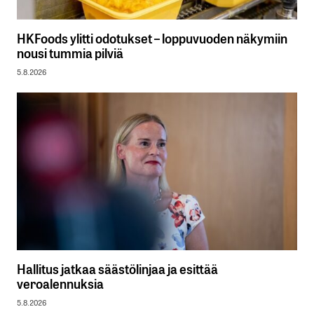
HKFoods ylitti odotukset – loppuvuoden näkymiin
nousi tummia pilviä
5.8.2026
Hallitus jatkaa säästölinjaa ja esittää
veroalennuksia
5.8.2026