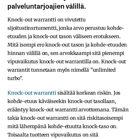
palveluntarjoajien välillä.
Knock-out warrantti on vivutettu
sijoitustinsrtumentti, jonka arvo perustuu kohde-
etuuden ja knock-out tason väliseen erotukseen.
Mitä isompi ero knock-out tason ja kohde-etuuden
hinnan välillä on, sen arvokkaampi sitä pienempi
vipuvaikutus knock-out warrantilla on. Knock-out
warrantit tunnetaan myös nimellä ”unlimited
turbo”.
Knock-out warrantti
sisältää korkean riskin. Jos
kohde-etuus käväiseekin knock-out tasollaan,
erääntyy knock-out warrantti arvottomana. Tämän
takia knock-out warrantti on sitä riskitasoisempi
mitä lähempänä kohde-etuutta knock-taso on.
Toisaalta tuotteen vipuvaikutus on sitä