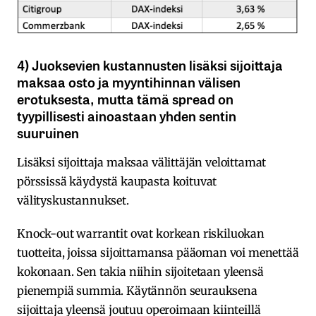
4) Juoksevien kustannusten lisäksi sijoittaja
maksaa osto ja myyntihinnan välisen
erotuksesta, mutta tämä spread on
tyypillisesti ainoastaan yhden sentin
suuruinen
Lisäksi sijoittaja maksaa välittäjän veloittamat
pörssissä käydystä kaupasta koituvat
välityskustannukset.
Knock-out warrantit ovat korkean riskiluokan
tuotteita, joissa sijoittamansa pääoman voi menettää
kokonaan. Sen takia niihin sijoitetaan yleensä
pienempiä summia. Käytännön seurauksena
sijoittaja yleensä joutuu operoimaan kiinteillä