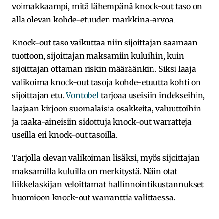
voimakkaampi, mitä lähempänä knock-out taso on
alla olevan kohde-etuuden markkina-arvoa.
Knock-out taso vaikuttaa niin sijoittajan saamaan
tuottoon, sijoittajan maksamiin kuluihin, kuin
sijoittajan ottaman riskin määräänkin. Siksi laaja
valikoima knock-out tasoja kohde-etuutta kohti on
sijoittajan etu.
Vontobel
tarjoaa useisiin indekseihin,
laajaan kirjoon suomalaisia osakkeita, valuuttoihin
ja raaka-aineisiin sidottuja knock-out warratteja
useilla eri knock-out tasoilla.
Tarjolla olevan valikoiman lisäksi, myös sijoittajan
maksamilla kuluilla on merkitystä. Näin otat
liikkelaskijan veloittamat hallinnointikustannukset
huomioon knock-out warranttia valittaessa.