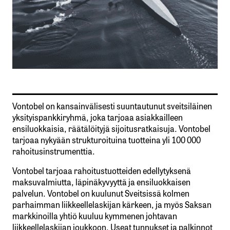
Vontobel on kansainvälisesti suuntautunut sveitsiläinen
yksityispankkiryhmä, joka tarjoaa asiakkailleen
ensiluokkaisia, räätälöityjä sijoitusratkaisuja. Vontobel
tarjoaa nykyään strukturoituina tuotteina yli 100 000
rahoitusinstrumenttia.
Vontobel tarjoaa rahoitustuotteiden edellytyksenä
maksuvalmiutta, läpinäkyvyyttä ja ensiluokkaisen
palvelun. Vontobel on kuulunut Sveitsissä kolmen
parhaimman liikkeellelaskijan kärkeen, ja myös Saksan
markkinoilla yhtiö kuuluu kymmenen johtavan
liikkeellelaskijan joukkoon. Useat tunnukset ja palkinnot