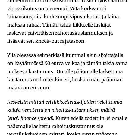
suhteutettu rahoituskustannus. Tosin myös saamasi
vipuvaikutus on pienempi. Mitä korkeampi
lainaosuus, sitä korkeampi vipuvaikutus. Ja laina
maksaa rahaa. Tämän takia liikkeelle laskijat
laskevat päivittäisen rahoituskustannuksen ja
lisäävät sen knock-out rajatasoon.
Yllä olevassa esimerkissä kummallakin sijoittajalla
on käytännössä 50 euroa velkaa ja tämän takia sama
juokseva kustannus. Omalle pääomalle laskettuna
kustannus on kuitenkin eri, koska oman pääoman
määrä on eri suuri.
Keskeisin mittari eri liikkeellelaskijoiden veloittamia
kuluja verratessa on rahoituskustannuksen määrä
(engl. finance spread).
Kuten edellä todettiin, ei omalle
pääomalle laskettu rahoituskustannus ole
vertailukelpoinen mittari, koska oman pääoman