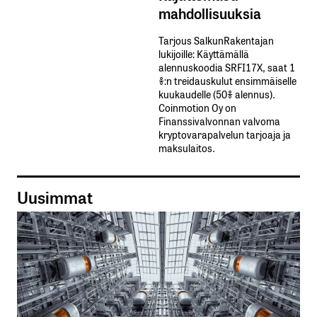
mahdollisuuksia
Tarjous SalkunRakentajan
lukijoille: Käyttämällä​ ​
alennuskoodia​ ​SRFI17X,​ ​saat​ ​1
%:n treidauskulut​ ​ensimmäiselle​ ​
kuukaudelle​ ​(50%​ ​alennus).
Coinmotion Oy on
Finanssivalvonnan valvoma
kryptovarapalvelun tarjoaja ja
maksulaitos.
Uusimmat