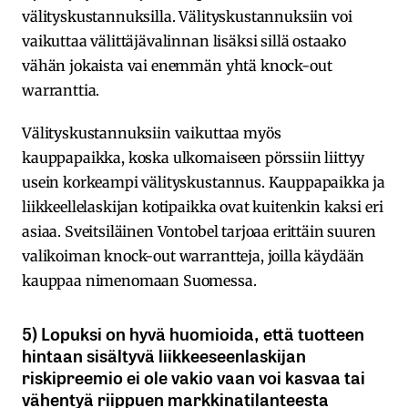
välityskustannuksilla. Välityskustannuksiin voi
vaikuttaa välittäjävalinnan lisäksi sillä ostaako
vähän jokaista vai enemmän yhtä knock-out
warranttia.
Välityskustannuksiin vaikuttaa myös
kauppapaikka, koska ulkomaiseen pörssiin liittyy
usein korkeampi välityskustannus. Kauppapaikka ja
liikkeellelaskijan kotipaikka ovat kuitenkin kaksi eri
asiaa. Sveitsiläinen Vontobel tarjoaa erittäin suuren
valikoiman knock-out warrantteja, joilla käydään
kauppaa nimenomaan Suomessa.
5) Lopuksi on hyvä huomioida, että tuotteen
hintaan sisältyvä liikkeeseenlaskijan
riskipreemio ei ole vakio vaan voi kasvaa tai
vähentyä riippuen markkinatilanteesta