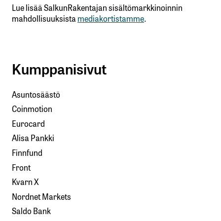
Lue lisää SalkunRakentajan sisältömarkkinoinnin
mahdollisuuksista
mediakortistamme
.
Kumppanisivut
Asuntosäästö
Coinmotion
Eurocard
Alisa Pankki
Finnfund
Front
Kvarn X
Nordnet Markets
Saldo Bank