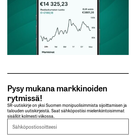
Nimesi tai nimimerkkisi
*
Sähköpostiosoitteesi
*
Tilaa SalkunRakentajan uutiskirje
Pysy mukana markkinoiden
Lähetä kommentti
rytmissä!
SR-uutiskirje on yksi Suomen monipuolisimmista sijoittamisen ja
talouden uutiskirjeistä. Saat sähköpostiisi mielenkiintoisimmat
sisällöt kolmesti viikossa.