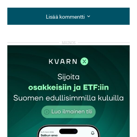
Lisää kommentti
Lisää kommentti
kirjautua
sisään
rekisteröityä
Sähköpostiosoitettasi ei julkaista.
Pakolliset
kentät on merkitty
*
Kommentti
*