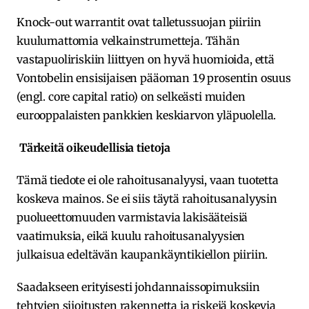
Knock-out warrantit ovat talletussuojan piiriin
kuulumattomia velkainstrumetteja. Tähän
vastapuoliriskiin liittyen on hyvä huomioida, että
Vontobelin ensisijaisen pääoman 19 prosentin osuus
(engl. core capital ratio) on selkeästi muiden
eurooppalaisten pankkien keskiarvon yläpuolella.
Tärkeitä oikeudellisia tietoja
Tämä tiedote ei ole rahoitusanalyysi, vaan tuotetta
koskeva mainos. Se ei siis täytä rahoitusanalyysin
puolueettomuuden varmistavia lakisääteisiä
vaatimuksia, eikä kuulu rahoitusanalyysien
julkaisua edeltävän kaupankäyntikiellon piiriin.
Saadakseen erityisesti johdannaissopimuksiin
tehtyjen sijoitusten rakennetta ja riskejä koskevia