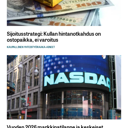
Sijoitusstrategi: Kullan hintanotkahdus on
ostopaikka, ei varoitus
KAUPALLINEN YHTEISTYÖ
RAAKA-AINEET
Vuoden 2026 markkinatilanne ja keskeiset