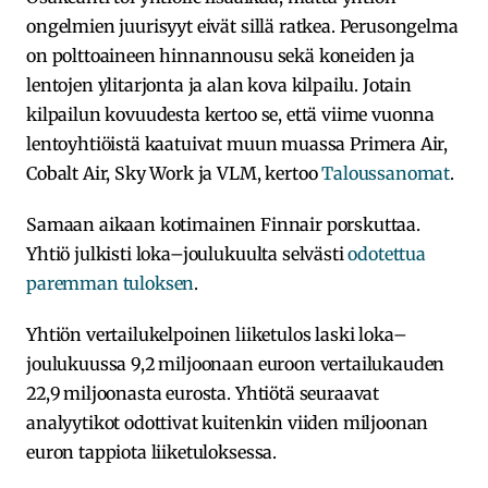
ongelmien juurisyyt eivät sillä ratkea. Perusongelma
on polttoaineen hinnannousu sekä koneiden ja
lentojen ylitarjonta ja alan kova kilpailu. Jotain
kilpailun kovuudesta kertoo se, että viime vuonna
lentoyhtiöistä kaatuivat muun muassa Primera Air,
Cobalt Air, Sky Work ja VLM, kertoo
Taloussanomat
.
Samaan aikaan kotimainen Finnair porskuttaa.
Yhtiö julkisti loka–joulukuulta selvästi
odotettua
paremman tuloksen
.
Yhtiön vertailukelpoinen liiketulos laski loka–
joulukuussa 9,2 miljoonaan euroon vertailukauden
22,9 miljoonasta eurosta. Yhtiötä seuraavat
analyytikot odottivat kuitenkin viiden miljoonan
euron tappiota liiketuloksessa.