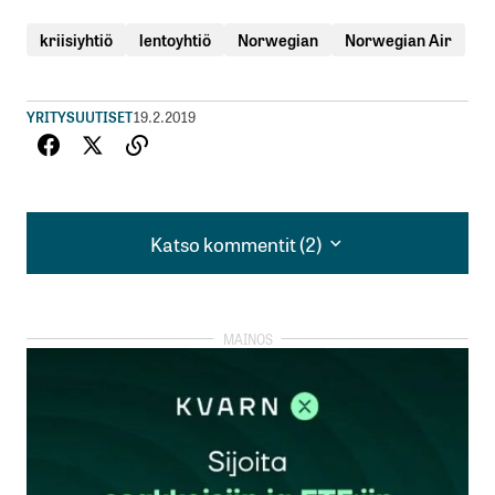
kriisiyhtiö
lentoyhtiö
Norwegian
Norwegian Air
YRITYSUUTISET
19.2.2019
Katso kommentit (2)
Katso kommentit (2)
”yrittää kerätä noin 307 miljardia euroa lisää
pääomia sijoittajilta”.
307 miljardia euroa? Ihanko oikeasti?
Tero Rinne
24.2.2019 at 12:06
Vastaa