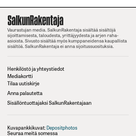
Vaurastujan media. SalkunRakentaja sisältää sisältöjä
sijoittamisesta, taloudesta, yrittäjyydesta ja arjen raha-
asioista. Sivusto sisältää myös kumppaneidensa kaupallista
sisältöä. SalkunRakentaja ei anna sijoitussuosituksia.
Henkilöstö ja yhteystiedot
Mediakortti
Tilaa uutiskirje
Anna palautetta
Sisällöntuottajaksi SalkunRakentajaan
Kuvapankkikuvat:
Depositphotos
Seuraa meitä somessa