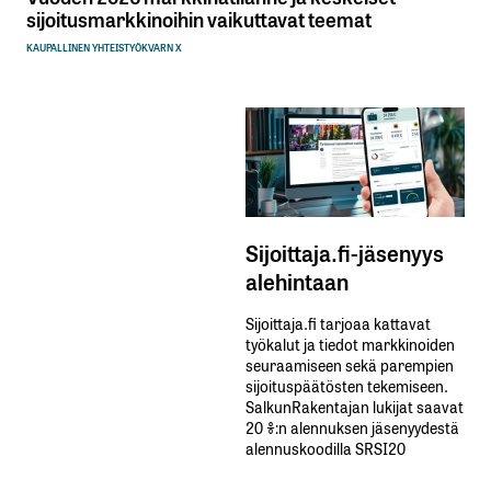
sijoitusmarkkinoihin vaikuttavat teemat
KAUPALLINEN YHTEISTYÖ
KVARN X
Sijoittaja.fi-jäsenyys
alehintaan
Sijoittaja.fi tarjoaa kattavat
työkalut ja tiedot markkinoiden
seuraamiseen sekä parempien
sijoituspäätösten tekemiseen.
SalkunRakentajan lukijat saavat
20 %:n alennuksen jäsenyydestä
alennuskoodilla SRSI20