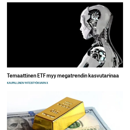
Temaattinen ETF myy megatrendin kasvutarinaa
KAUPALLINEN YHTEISTYÖ
KVARN X