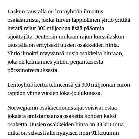
Laskun taustalla on lentoyhtiön ilmoitus
osakeannista, jonka turvin tappiollinen yhtiö yrittää
kerätä reilut 300 miljoonaa lisää pääomia
sijoittajilta. Reutersin mukaan rajun kurssilaskun
taustalla on erityisesti uusien osakkeiden hinta.
Yhtiö ilmoitti myyvänsä uusia osakkeita hintaan,
joka oli kolmannes yhtiön perjantaisesta
pörssinoteerauksesta.
Lentoyhtiö kertoi tehneensä yli 300 miljoonan euron
tappion viime vuoden loka-joulukuussa.
Norwegianin osakkeenomistajat voisivat ostaa
jokaista omistamaansa osaketta kohden kaksi
osaketta. Uusien osakkeiden hinta on 33 kruunua,
mikä on selvästi alle nykyisen noin 91 kruunun