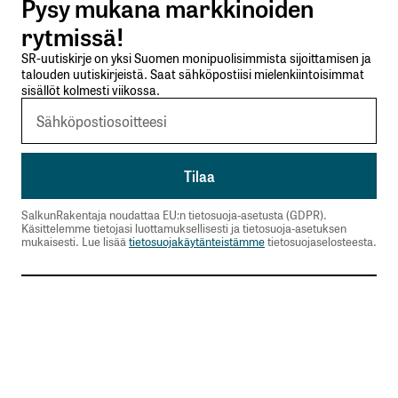
Pysy mukana markkinoiden
kentät on merkitty
*
rytmissä!
SR-uutiskirje on yksi Suomen monipuolisimmista sijoittamisen ja
Kommentti
*
talouden uutiskirjeistä. Saat sähköpostiisi mielenkiintoisimmat
sisällöt kolmesti viikossa.
Nimesi tai nimimerkkisi
*
SalkunRakentaja noudattaa EU:n tietosuoja-asetusta (GDPR).
Käsittelemme tietojasi luottamuksellisesti ja tietosuoja-asetuksen
Sähköpostiosoitteesi
*
mukaisesti. Lue lisää
tietosuojakäytänteistämme
tietosuojaselosteesta.
Tilaa SalkunRakentajan uutiskirje
Lähetä kommentti