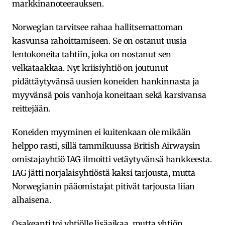
markkinanoteerauksen.
Norwegian tarvitsee rahaa hallitsemattoman
kasvunsa rahoittamiseen. Se on ostanut uusia
lentokoneita tahtiin, joka on nostanut sen
velkataakkaa. Nyt kriisiyhtiö on joutunut
pidättäytyvänsä uusien koneiden hankinnasta ja
myyvänsä pois vanhoja koneitaan sekä karsivansa
reittejään.
Koneiden myyminen ei kuitenkaan ole mikään
helppo rasti, sillä tammikuussa British Airwaysin
omistajayhtiö IAG ilmoitti vetäytyvänsä hankkeesta.
IAG jätti norjalaisyhtiöstä kaksi tarjousta, mutta
Norwegianin pääomistajat pitivät tarjousta liian
alhaisena.
Osakeanti toi yhtiölle lisäaikaa, mutta yhtiön