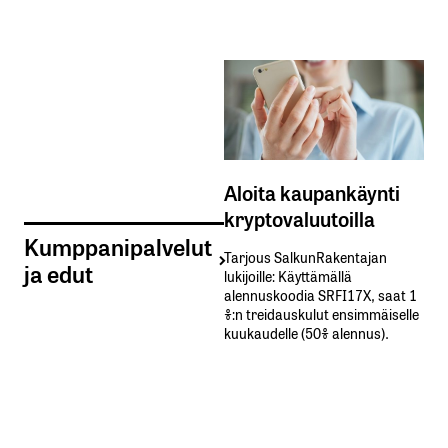
Aloita kaupankäynti
kryptovaluutoilla
Kumppanipalvelut
Tarjous SalkunRakentajan
ja edut
lukijoille: Käyttämällä​ ​
alennuskoodia​ ​SRFI17X,​ ​saat​ ​1
%:n treidauskulut​ ​ensimmäiselle​ ​
kuukaudelle​ ​(50%​ ​alennus).