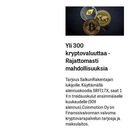
Yli 300
kryptovaluuttaa -
Rajattomasti
mahdollisuuksia
Tarjous SalkunRakentajan
lukijoille: Käyttämällä​ ​
alennuskoodia​ ​SRFI17X,​ ​saat​ ​1
%:n treidauskulut​ ​ensimmäiselle​ ​
kuukaudelle​ ​(50%​ ​
alennus).Coinmotion Oy on
Finanssivalvonnan valvoma
kryptovarapalvelun tarjoaja ja
maksulaitos.