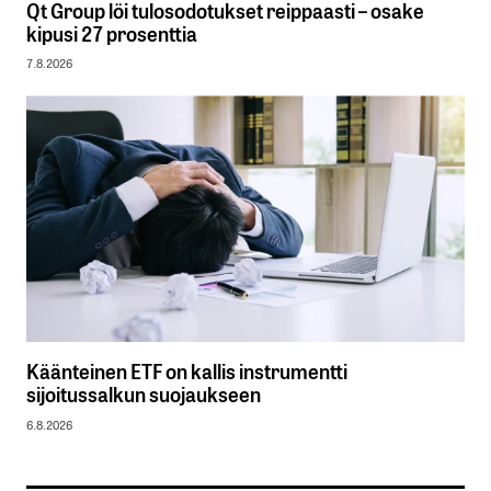
Qt Group löi tulosodotukset reippaasti – osake
kipusi 27 prosenttia
7.8.2026
Käänteinen ETF on kallis instrumentti
sijoitussalkun suojaukseen
6.8.2026