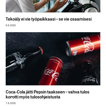
Tekoäly ei vie työpaikkaasi – se vie osaamisesi
8.8.2026
Coca-Cola jätti Pepsin taakseen – vahva tulos
korotti myös tulosohjeistusta
7.8.2026