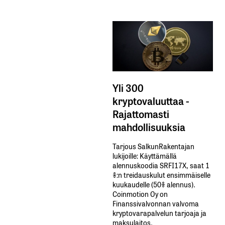
Yli 300
kryptovaluuttaa -
Rajattomasti
mahdollisuuksia
Tarjous SalkunRakentajan
lukijoille: Käyttämällä​ ​
alennuskoodia​ ​SRFI17X,​ ​saat​ ​1
%:n treidauskulut​ ​ensimmäiselle​ ​
kuukaudelle​ ​(50%​ ​alennus).
Coinmotion Oy on
Finanssivalvonnan valvoma
kryptovarapalvelun tarjoaja ja
maksulaitos.