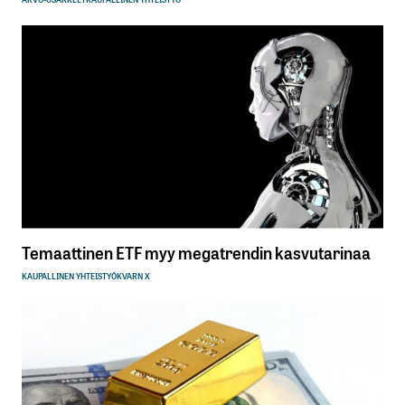
Temaattinen ETF myy megatrendin kasvutarinaa
KAUPALLINEN YHTEISTYÖ
KVARN X