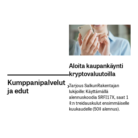
Aloita kaupankäynti
kryptovaluutoilla
Kumppanipalvelut
Tarjous SalkunRakentajan
ja edut
lukijoille: Käyttämällä​ ​
alennuskoodia​ ​SRFI17X,​ ​saat​ ​1
%:n treidauskulut​ ​ensimmäiselle​ ​
kuukaudelle​ ​(50%​ ​alennus).