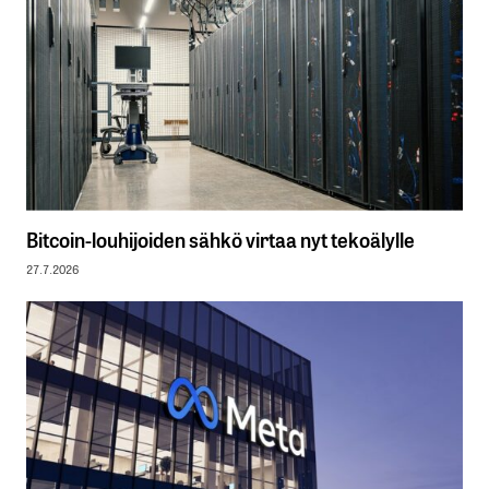
Bitcoin-louhijoiden sähkö virtaa nyt tekoälylle
27.7.2026