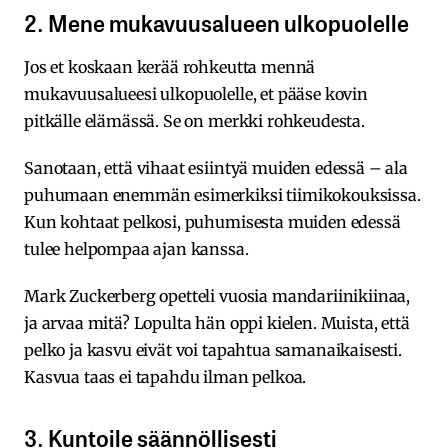
2. Mene mukavuusalueen ulkopuolelle
Jos et koskaan kerää rohkeutta mennä
mukavuusalueesi ulkopuolelle, et pääse kovin
pitkälle elämässä. Se on merkki rohkeudesta.
Sanotaan, että vihaat esiintyä muiden edessä – ala
puhumaan enemmän esimerkiksi tiimikokouksissa.
Kun kohtaat pelkosi, puhumisesta muiden edessä
tulee helpompaa ajan kanssa.
Mark Zuckerberg opetteli vuosia mandariinikiinaa,
ja arvaa mitä? Lopulta hän oppi kielen. Muista, että
pelko ja kasvu eivät voi tapahtua samanaikaisesti.
Kasvua taas ei tapahdu ilman pelkoa.
3. Kuntoile säännöllisesti