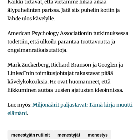
Kaikki tietävät, että vietämme liikaa aikaa
älypuhelinten parissa. Jätä siis puhelin kotiin ja
lähde ulos kävelylle.
American Psychology Associationin tutkimuksessa
todettiin, että ulkoilu parantaa tuottavuutta ja
ongelmanratkaisutaitoja.
Mark Zuckerberg, Richard Branson ja Googlen ja
LinkedInin toimitusjohtajat rakastavat pitää
kävelykokouksia. He ovat huomanneet, että
liikkuminen auttaa uusien ajatusten ideoinnissa.
Lue myös:
Miljonäärit paljastavat: Tämä kirja muutti
elämäni
.
menestyjän rutiinit
menestyjät
menestys