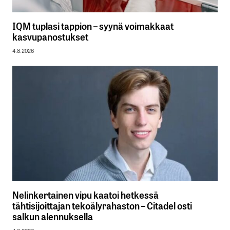
IQM tuplasi tappion – syynä voimakkaat
kasvupanostukset
4.8.2026
Nelinkertainen vipu kaatoi hetkessä
tähtisijoittajan tekoälyrahaston – Citadel osti
salkun alennuksella