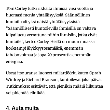
Tom Corley tutki rikkaita ihmisiä viisi vuotta ja
huomasi monia yhtäläisyyksiä. Säännöllinen
kuntoilu oli yksi näistä yhtäläisyyksistä.
”Säännöllisesti kuntoilevilla ihmisillä on valtava
kilpailuetu verrattuna niihin ihmisiin, jotka eivät
kuntoile”, kertoo Corley. Heillä on muun muassa
korkeampi älykkyysosamäärä, enemmän
tahdonvoimaa ja jopa 20 prosenttia enemmän
energiaa.
Useat itse uransa luoneet miljardöörit, kuten Oprah
Winfrey ja Richard Branson, kuntoilevat joka päivä.
Tutkimukset esittävät, että pienikin määrä liikuntaa
voi pidentää elinikää.
4. Auta muita