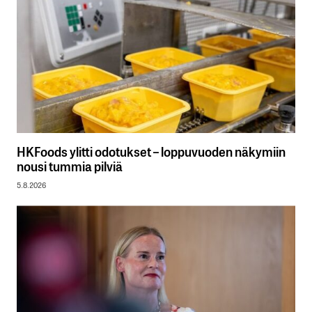
HKFoods ylitti odotukset – loppuvuoden näkymiin
nousi tummia pilviä
5.8.2026