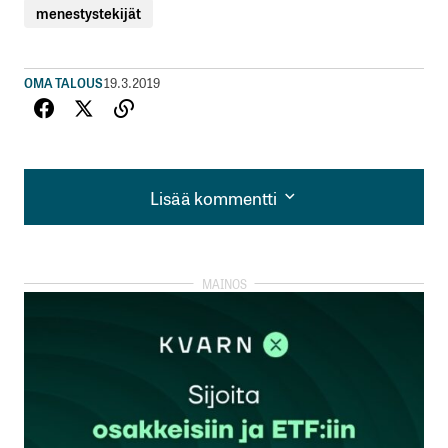
menestystekijät
OMA TALOUS
19.3.2019
Lisää kommentti
Lisää kommentti
kirjautua
sisään
rekisteröityä