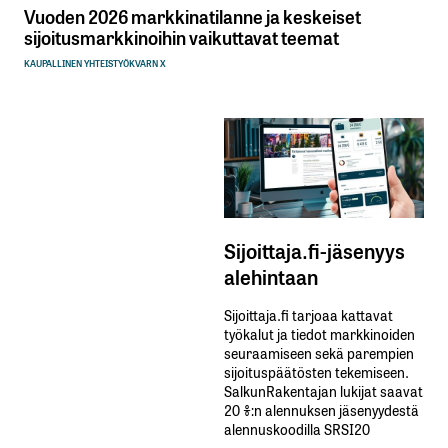
Vuoden 2026 markkinatilanne ja keskeiset
sijoitusmarkkinoihin vaikuttavat teemat
KAUPALLINEN YHTEISTYÖ
KVARN X
Sijoittaja.fi-jäsenyys
alehintaan
Sijoittaja.fi tarjoaa kattavat
työkalut ja tiedot markkinoiden
seuraamiseen sekä parempien
sijoituspäätösten tekemiseen.
SalkunRakentajan lukijat saavat
20 %:n alennuksen jäsenyydestä
alennuskoodilla SRSI20