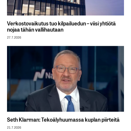
Verkostovaikutus tuo kilpailuedun – viisi yhtiötä
nojaa tähän vallihautaan
27.7.2026
Seth Klarman: Tekoälyhuumassa kuplan piirteitä
21.7.2026