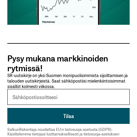
Nimesi tai nimimerkkisi
*
Sähköpostiosoitteesi
*
Tilaa SalkunRakentajan uutiskirje
Pysy mukana markkinoiden
Lähetä kommentti
rytmissä!
SR-uutiskirje on yksi Suomen monipuolisimmista sijoittamisen ja
talouden uutiskirjeistä. Saat sähköpostiisi mielenkiintoisimmat
sisällöt kolmesti viikossa.
SalkunRakentaja noudattaa EU:n tietosuoja-asetusta (GDPR).
Käsittelemme tietojasi luottamuksellisesti ja tietosuoja-asetuksen