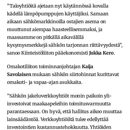
”Taloyhtiöitä ajetaan nyt käytännössä kovalla
kädellä lämpöpumppujen käyttäjiksi. Samaan
aikaan sähkömarkkinoilla ostajien asema on
muuttunut aiempaa haasteellisemmaksi, ja
maassamme on pitkällä aikavälillä
kysymysmerkkejä sähkön tarjonnan riittävyydestä”,
sanoo Kiinteistöliiton pääekonomisti
Jukka Kero
.
Omakotiliiton toiminnanjohtajan
Kaija
Savolaisen
mukaan sähkön siirtohinnat kurittavat
omakoti- ja vapaa-ajan asukkaita.
”Sähkön jakeluverkkoyhtiöt monin paikoin yli-
investoivat maakaapeleihin toimitusvarmuutta
parantaessaan. On hyvä, että hallitus aikoo muuttaa
lainsäädäntöä. Verkkoyhtiöiltä tulee edellyttää
investointien kustannustehokkuutta. Yhtiöiden