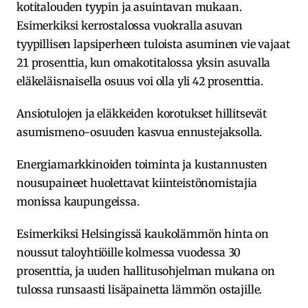
kotitalouden tyypin ja asuintavan mukaan.
Esimerkiksi kerrostalossa vuokralla asuvan
tyypillisen lapsiperheen tuloista asuminen vie vajaat
21 prosenttia, kun omakotitalossa yksin asuvalla
eläkeläisnaisella osuus voi olla yli 42 prosenttia.
Ansiotulojen ja eläkkeiden korotukset hillitsevät
asumismeno-osuuden kasvua ennustejaksolla.
Energiamarkkinoiden toiminta ja kustannusten
nousupaineet huolettavat kiinteistönomistajia
monissa kaupungeissa.
Esimerkiksi Helsingissä kaukolämmön hinta on
noussut taloyhtiöille kolmessa vuodessa 30
prosenttia, ja uuden hallitusohjelman mukana on
tulossa runsaasti lisäpainetta lämmön ostajille.