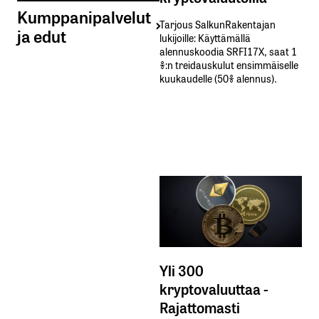
Kumppanipalvelut
Tarjous SalkunRakentajan
ja edut
lukijoille: Käyttämällä​ ​
alennuskoodia​ ​SRFI17X,​ ​saat​ ​1
%:n treidauskulut​ ​ensimmäiselle​ ​
kuukaudelle​ ​(50%​ ​alennus).
Yli 300
kryptovaluuttaa -
Rajattomasti