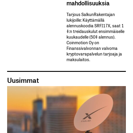
mahdollisuuksia
Tarjous SalkunRakentajan
lukijoille: Käyttämällä​ ​
alennuskoodia​ ​SRFI17X,​ ​saat​ ​1
%:n treidauskulut​ ​ensimmäiselle​ ​
kuukaudelle​ ​(50%​ ​alennus).
Coinmotion Oy on
Finanssivalvonnan valvoma
kryptovarapalvelun tarjoaja ja
maksulaitos.
Uusimmat