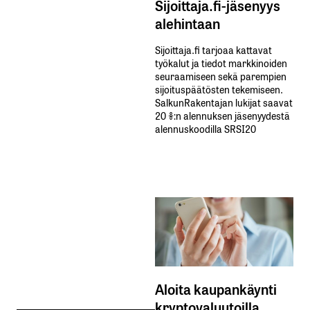
Sijoittaja.fi-jäsenyys
alehintaan
Sijoittaja.fi tarjoaa kattavat
työkalut ja tiedot markkinoiden
seuraamiseen sekä parempien
sijoituspäätösten tekemiseen.
SalkunRakentajan lukijat saavat
20 %:n alennuksen jäsenyydestä
alennuskoodilla SRSI20
Aloita kaupankäynti
kryptovaluutoilla