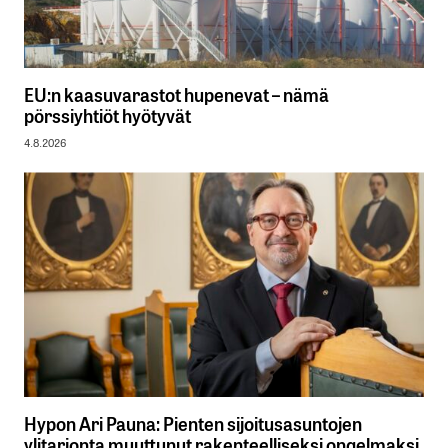
EU:n kaasuvarastot hupenevat – nämä
pörssiyhtiöt hyötyvät
4.8.2026
Hypon Ari Pauna: Pienten sijoitusasuntojen
ylitarjonta muuttunut rakenteelliseksi ongelmaksi