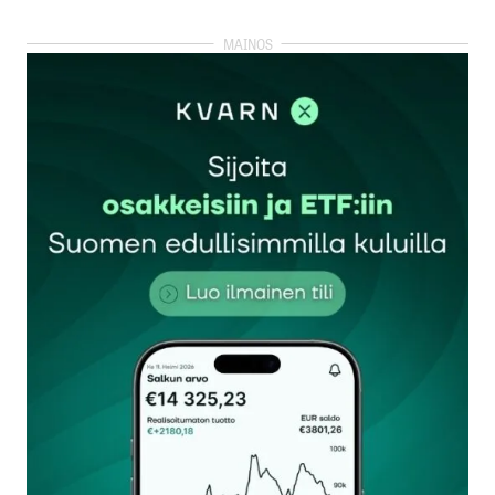
kirjautua
sisään
rekisteröityä
Sähköpostiosoitettasi ei julkaista.
Pakolliset
kentät on merkitty
*
Kommentti
*