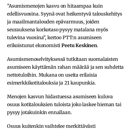
”Asumismenojen kasvu on hitaampaa kuin
edellisvuosina. Syynä ovat heikentyvä talouskehitys
ja maailmantalouden epävarmuus, joiden
seurauksena korkotaso pysyy matalana myös
tulevina vuosina”, kertoo PTT:n asumiseen
erikoistunut ekonomisti
Peetu Keskinen
.
Asumismenoselvityksessä tutkitaan suomalaisten
asumiseen käyttämän rahan määrää ja sen suhdetta
nettotuloihin. Mukana on useita erilaisia
esimerkkikotitalouksia ja 21 kaupunkia.
Menojen kasvun hidastuessa asumiseen kuluva
osuus kotitalouksien tuloista joko laskee hieman tai
pysyy jotakuinkin ennallaan.
Osuus kuitenkin vaihtelee merkittävästi