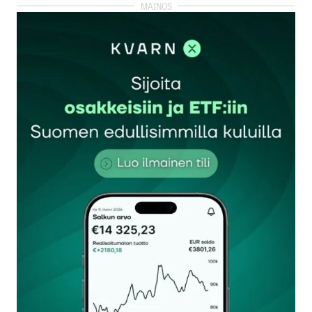
myös Citymarketeista ja Prismoista,eli saatavuus
on hyvä.
Maik
17.8.2019 at 19:49
Vastaa
Kiitos kommentista Maik! Korjaanpa tuotteen
saatavuustiedon tekstiin.
Kivaa viikon alkua!
– Martina
Martina Akrenius
19.8.2019 at 13:36
Vastaa