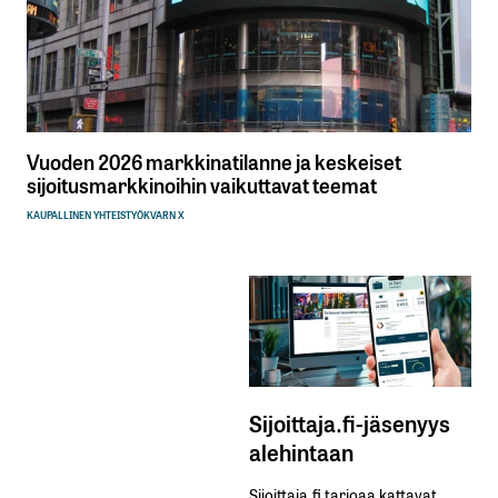
Vuoden 2026 markkinatilanne ja keskeiset
sijoitusmarkkinoihin vaikuttavat teemat
KAUPALLINEN YHTEISTYÖ
KVARN X
Sijoittaja.fi-jäsenyys
alehintaan
Sijoittaja.fi tarjoaa kattavat