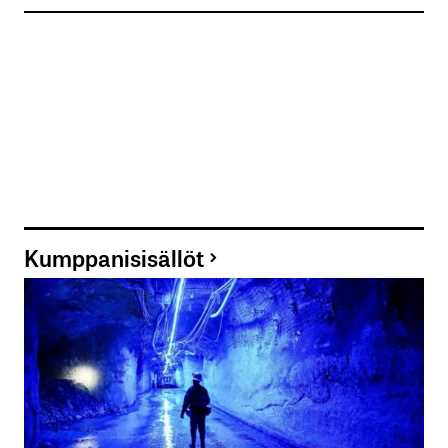
Sähköpostiosoitteesi
*
Tilaa SalkunRakentajan uutiskirje
Lähetä kommentti
Kumppanisisällöt