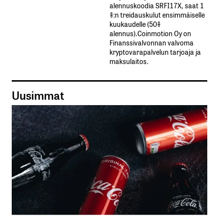
alennuskoodia​ ​SRFI17X,​ ​saat​ ​1
%:n treidauskulut​ ​ensimmäiselle​ ​
kuukaudelle​ ​(50%​ ​
alennus).Coinmotion Oy on
Finanssivalvonnan valvoma
kryptovarapalvelun tarjoaja ja
maksulaitos.
Uusimmat