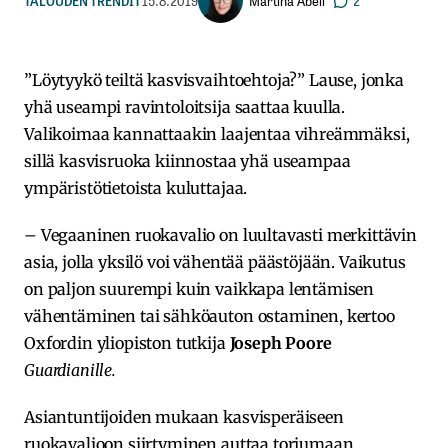
Martina Abell
TALOUDEN TRENDIT
15.8.2019
2
”Löytyykö teiltä kasvisvaihtoehtoja?” Lause, jonka
yhä useampi ravintoloitsija saattaa kuulla.
Valikoimaa kannattaakin laajentaa vihreämmäksi,
sillä kasvisruoka kiinnostaa yhä useampaa
ympäristötietoista kuluttajaa.
– Vegaaninen ruokavalio on luultavasti merkittävin
asia, jolla yksilö voi vähentää päästöjään. Vaikutus
on paljon suurempi kuin vaikkapa lentämisen
vähentäminen tai sähköauton ostaminen, kertoo
Oxfordin yliopiston tutkija
Joseph Poore
Guardianille.
Asiantuntijoiden mukaan kasvisperäiseen
ruokavalioon siirtyminen auttaa torjumaan