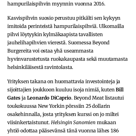
hampurilaispihvin myynnin vuonna 2016.
Kasvispihvin suosio perustuu pitkälti sen kykyyn
imitoida perinteistä hampurilaispihviä. Ulkomailla
pihvi löytyykin kylmäkaapista tavallisten
jauhelihapihvien vierestä. Suomessa Beyond
Burgereita voi ostaa yhä useammasta
hyvinvarustetusta ruokakaupasta sekä muutamasta
helsinkiläisestä ravintolasta.
Yrityksen takana on huomattavia investointeja ja
sijoittajien joukkoon kuuluu isoja nimiä, kuten
Bill
Gates
ja
Leonardo DiCaprio
. Beyond Meat listautui
toukokuussa New Yorkin pörssiin 25 dollarin
osakehinnalla, josta yrityksen kurssi on jo miltei
viisinkertaistunut.
Helsingin Sanomien
mukaan
yhtiö odottaa pääsevänsä tänä vuonna lähes 186