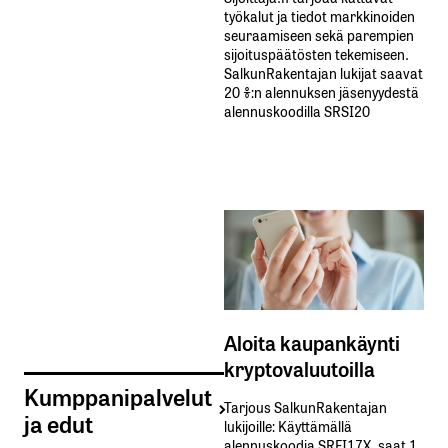
työkalut ja tiedot markkinoiden
seuraamiseen sekä parempien
sijoituspäätösten tekemiseen.
SalkunRakentajan lukijat saavat
20 %:n alennuksen jäsenyydestä
alennuskoodilla SRSI20
Aloita kaupankäynti
kryptovaluutoilla
Kumppanipalvelut
Tarjous SalkunRakentajan
ja edut
lukijoille: Käyttämällä​ ​
alennuskoodia​ ​SRFI17X,​ ​saat​ ​1