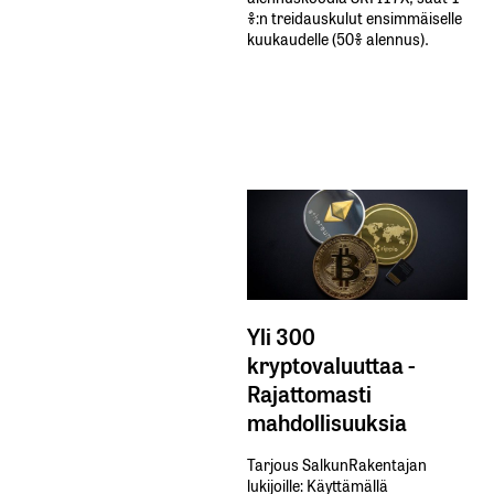
%:n treidauskulut​ ​ensimmäiselle​ ​
kuukaudelle​ ​(50%​ ​alennus).
Yli 300
kryptovaluuttaa -
Rajattomasti
mahdollisuuksia
Tarjous SalkunRakentajan
lukijoille: Käyttämällä​ ​