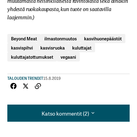
muutamasta helsinkiläisestä ravintolasta sekä ainakin
yhdestä ruokakaupasta, kun tuote on saatavilla
laajemmin.)
Beyond Meat
ilmastonmuutos
kasvihuonepäästöt
kasvispihvi
kasvisruoka
kuluttajat
kuluttajatottumukset
vegaani
TALOUDEN TRENDIT
15.8.2019
Katso kommentit (2)
Katso kommentit (2)
Kyllähän Beyond Meatin ’pihvejä’ saa nykyään