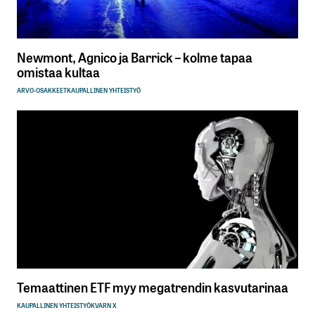
Newmont, Agnico ja Barrick – kolme tapaa
omistaa kultaa
ARVO-OSAKKEET
KAUPALLINEN YHTEISTYÖ
Temaattinen ETF myy megatrendin kasvutarinaa
KAUPALLINEN YHTEISTYÖ
KVARN X