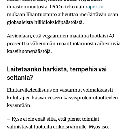
ilmastonmuutosta. IPCC:n tekemän
raportin
mukaan lihantuotanto aiheuttaa merkittävän osan
globaaleista hiilidioksidipäästöistä.
Arvioidaan, että vegaaninen maailma tuottaisi 49
prosenttia vähemmän ruoantuotannosta aiheutuvia
kasvihuonepäästöjä.
Laitetaanko härkistä, tempehiä vai
seitania?
Elintarviketeollisuus on vastannut voimakkaasti
kuluttajien kasvaneeseen kasvisproteiinituotteiden
kysyntään.
– Kyse ei ole enää siitä, että pienet toimijat
valmistavat tuotteita erikoisryhmille. Myös isot