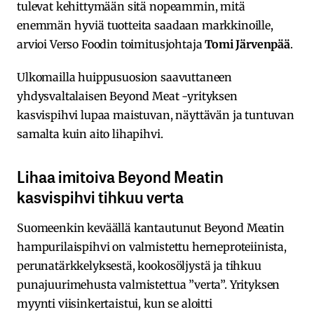
tulevat kehittymään sitä nopeammin, mitä
enemmän hyviä tuotteita saadaan markkinoille,
arvioi Verso Foodin toimitusjohtaja
Tomi Järvenpää
.
Ulkomailla huippusuosion saavuttaneen
yhdysvaltalaisen Beyond Meat -yrityksen
kasvispihvi lupaa maistuvan, näyttävän ja tuntuvan
samalta kuin aito lihapihvi.
Lihaa imitoiva Beyond Meatin
kasvispihvi tihkuu verta
Suomeenkin keväällä kantautunut Beyond Meatin
hampurilaispihvi on valmistettu herneproteiinista,
perunatärkkelyksestä, kookosöljystä ja tihkuu
punajuurimehusta valmistettua ”verta”. Yrityksen
myynti viisinkertaistui, kun se aloitti