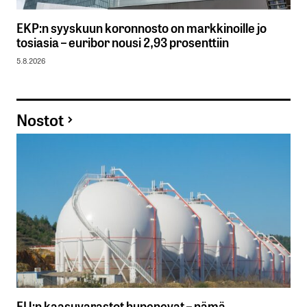
EKP:n syyskuun koronnosto on markkinoille jo
tosiasia – euribor nousi 2,93 prosenttiin
5.8.2026
Nostot
EU:n kaasuvarastot hupenevat – nämä