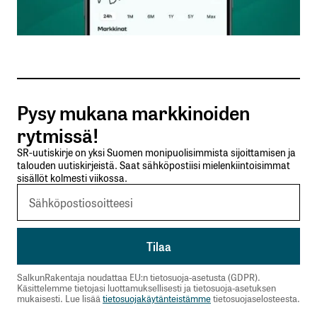
kirjautua
sisään
rekisteröityä
Pysy mukana markkinoiden
rytmissä!
SR-uutiskirje on yksi Suomen monipuolisimmista sijoittamisen ja
talouden uutiskirjeistä. Saat sähköpostiisi mielenkiintoisimmat
Sähköpostiosoitettasi ei julkaista.
Pakolliset
sisällöt kolmesti viikossa.
kentät on merkitty
*
Kommentti
*
SalkunRakentaja noudattaa EU:n tietosuoja-asetusta (GDPR).
Käsittelemme tietojasi luottamuksellisesti ja tietosuoja-asetuksen
mukaisesti. Lue lisää
tietosuojakäytänteistämme
tietosuojaselosteesta.
Nimesi tai nimimerkkisi
*