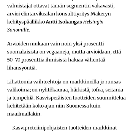
valmistajat ottavat tämän segmentin vakavasti,
arvioi elintarvikealan konsulttiyritys Makeryn
kehityspäällikkö
Antti Isokangas
Helsingin
Sanomille
.
Arvioiden mukaan vain noin yksi prosentti
suomalaisista on vegaaneja, mutta arvioidaan, että
50-70 prosenttia ihmisistä haluaa vähentää
lihansyöntiä.
Lihattomia vaihtoehtoja on markkinoilla jo runsas
valikoima; on nyhtökauraa, härkistä, tofua, seitania
ja tempehiä. Kasvisperäisten tuotteiden suunnittelua
kehitetään koko ajan niin Suomessa kuin
maailmallakin.
– Kasvi­proteiini­pohjaisten tuotteiden markkinat