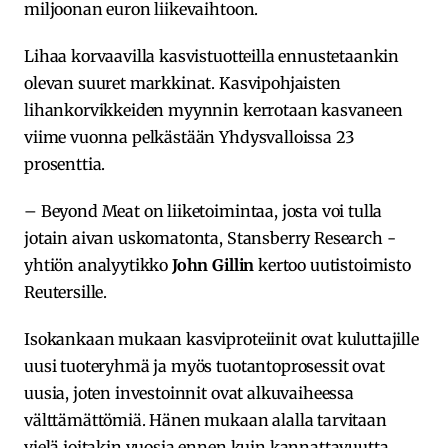
miljoonan euron liikevaihtoon.
Lihaa korvaavilla kasvistuotteilla ennustetaankin
olevan suuret markkinat. Kasvipohjaisten
lihankorvikkeiden myynnin kerrotaan kasvaneen
viime vuonna pelkästään Yhdysvalloissa 23
prosenttia.
– Beyond Meat on liiketoimintaa, josta voi tulla
jotain aivan uskomatonta, Stansberry Research -
yhtiön analyytikko
John Gillin
kertoo uutistoimisto
Reutersille.
Isokankaan mukaan kasviproteiinit ovat kuluttajille
uusi tuoteryhmä ja myös tuotantoprosessit ovat
uusia, joten investoinnit ovat alkuvaiheessa
välttämättömiä. Hänen mukaan alalla tarvitaan
vielä joitakin vuosia ennen kuin kannattavuutta