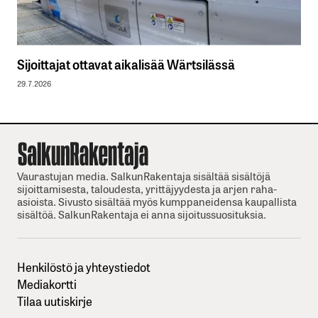
Sijoittajat ottavat aikalisää Wärtsilässä
29.7.2026
Vaurastujan media. SalkunRakentaja sisältää sisältöjä
sijoittamisesta, taloudesta, yrittäjyydesta ja arjen raha-
asioista. Sivusto sisältää myös kumppaneidensa kaupallista
sisältöä. SalkunRakentaja ei anna sijoitussuosituksia.
Henkilöstö ja yhteystiedot
Mediakortti
Tilaa uutiskirje