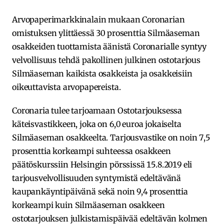
Arvopaperimarkkinalain mukaan Coronarian
omistuksen ylittäessä 30 prosenttia Silmäaseman
osakkeiden tuottamista äänistä Coronarialle syntyy
velvollisuus tehdä pakollinen julkinen ostotarjous
Silmäaseman kaikista osakkeista ja osakkeisiin
oikeuttavista arvopapereista.
Coronaria tulee tarjoamaan Ostotarjouksessa
käteisvastikkeen, joka on 6,0 euroa jokaiselta
Silmäaseman osakkeelta. Tarjousvastike on noin 7,5
prosenttia korkeampi suhteessa osakkeen
päätöskurssiin Helsingin pörssissä 15.8.2019 eli
tarjousvelvollisuuden syntymistä edeltävänä
kaupankäyntipäivänä sekä noin 9,4 prosenttia
korkeampi kuin Silmäaseman osakkeen
ostotarjouksen julkistamispäivää edeltävän kolmen