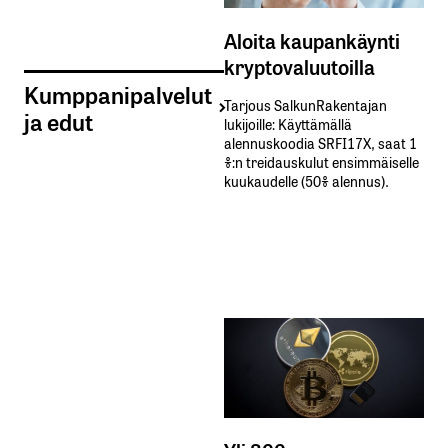
Aloita kaupankäynti
kryptovaluutoilla
Kumppanipalvelut
Tarjous SalkunRakentajan
ja edut
lukijoille: Käyttämällä​ ​
alennuskoodia​ ​SRFI17X,​ ​saat​ ​1
%:n treidauskulut​ ​ensimmäiselle​ ​
kuukaudelle​ ​(50%​ ​alennus).