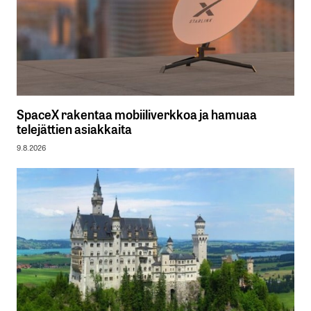
SpaceX rakentaa mobiiliverkkoa ja hamuaa
telejättien asiakkaita
9.8.2026