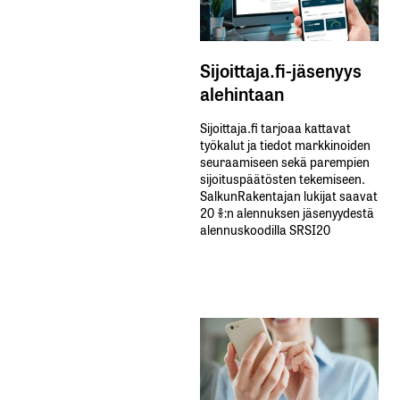
Sijoittaja.fi-jäsenyys
alehintaan
Sijoittaja.fi tarjoaa kattavat
työkalut ja tiedot markkinoiden
seuraamiseen sekä parempien
sijoituspäätösten tekemiseen.
SalkunRakentajan lukijat saavat
20 %:n alennuksen jäsenyydestä
alennuskoodilla SRSI20