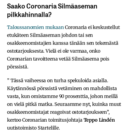
Saako Coronaria Silmäaseman
pilkkahinnalla?
Taloussanomien mukaan
Coronaria ei keskustellut
etukäteen Silmäaseman johdon tai sen
osakkeenomistajien kanssa tänään sen tekemästä
ostotarjouksesta. Vielä ei ole varmaa, onko
Coronarian tavoitteena vetää Silmäasema pois
pörssistä.
” Tässä vaiheessa on turha spekuloida asialla.
Käytännössä pörssistä vetäminen on mahdollista
vasta, kun omistamme 90 prosenttia, johon meillä
on vielä pitkä matka. Seuraamme nyt, kuinka muut
osakkeenomistajat reagoivat ostotarjoukseen”,
kertoo Coronarian toimitusjohtaja
Teppo Lindén
uutistoimisto Startelille.