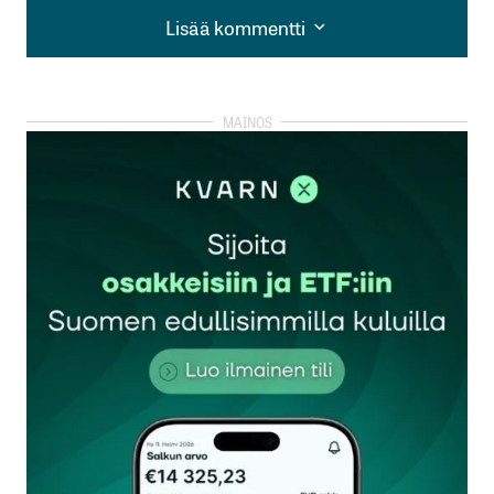
Lisää kommentti
Lisää kommentti
kirjautua
sisään
rekisteröityä
Sähköpostiosoitettasi ei julkaista.
Pakolliset
kentät on merkitty
*
Kommentti
*