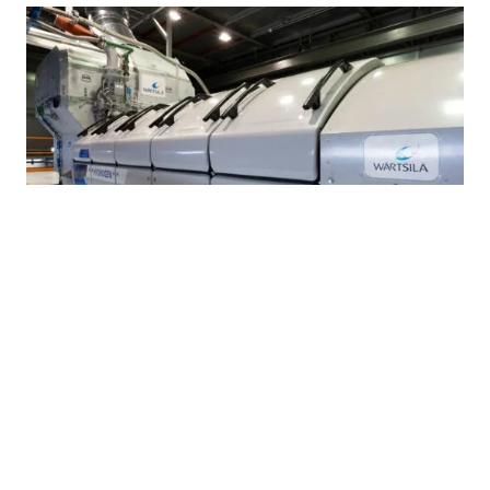
Sijoittajat ottavat aikalisää Wärtsilässä
29.7.2026
Vaurastujan media. SalkunRakentaja sisältää sisältöjä
sijoittamisesta, taloudesta, yrittäjyydesta ja arjen raha-