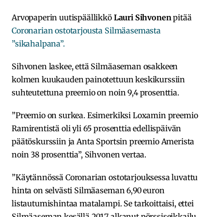
Arvopaperin uutispäällikkö
Lauri Sihvonen
pitää
Coronarian ostotarjousta Silmäasemasta
”sikahalpana”.
Sihvonen laskee, että Silmäaseman osakkeen
kolmen kuukauden painotettuun keskikurssiin
suhteutettuna preemio on noin 9,4 prosenttia.
”Preemio on surkea. Esimerkiksi Loxamin preemio
Ramirentistä oli yli 65 prosenttia edellispäivän
päätöskurssiin ja Anta Sportsin preemio Amerista
noin 38 prosenttia”, Sihvonen vertaa.
”Käytännössä Coronarian ostotarjouksessa luvattu
hinta on selvästi Silmäaseman 6,90 euron
listautumishintaa matalampi. Se tarkoittaisi, ettei
Silmäaseman kesällä 2017 alkanut pörssiseikkailu