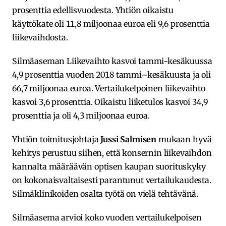
prosenttia edellisvuodesta. Yhtiön oikaistu
käyttökate oli 11,8 miljoonaa euroa eli 9,6 prosenttia
liikevaihdosta.
Silmäaseman Liikevaihto kasvoi tammi-kesäkuussa
4,9 prosenttia vuoden 2018 tammi–kesäkuusta ja oli
66,7 miljoonaa euroa. Vertailukelpoinen liikevaihto
kasvoi 3,6 prosenttia. Oikaistu liiketulos kasvoi 34,9
prosenttia ja oli 4,3 miljoonaa euroa.
Yhtiön toimitusjohtaja
Jussi Salmisen
mukaan hyvä
kehitys perustuu siihen, että konsernin liikevaihdon
kannalta määräävän optisen kaupan suorituskyky
on kokonaisvaltaisesti parantunut vertailukaudesta.
Silmäklinikoiden osalta työtä on vielä tehtävänä.
Silmäasema arvioi koko vuoden vertailukelpoisen