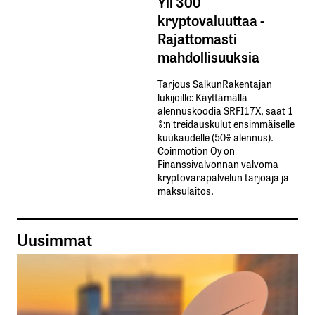
Yli 300
kryptovaluuttaa -
Rajattomasti
mahdollisuuksia
Tarjous SalkunRakentajan
lukijoille: Käyttämällä​ ​
alennuskoodia​ ​SRFI17X,​ ​saat​ ​1
%:n treidauskulut​ ​ensimmäiselle​ ​
kuukaudelle​ ​(50%​ ​alennus).
Coinmotion Oy on
Finanssivalvonnan valvoma
kryptovarapalvelun tarjoaja ja
maksulaitos.
Uusimmat