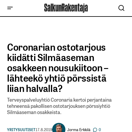
Coronarian ostotarjous
kiidätti Silmäaseman
osakkeen nousukiitoon –
lähteekö yhtiö pörssistä
liian halvalla?
Terveyspalveluyhtiö Coronaria kertoi perjantaina
tehneensä pakollisen ostotarjouksen pörssiyhtiö
Silmäaseman osakkeista.
Jorma Erkkilä
YRITYSUUTISET
17.8.2019
0