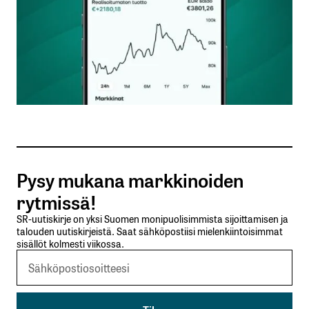
Nimesi tai nimimerkkisi
*
Sähköpostiosoitteesi
*
Tilaa SalkunRakentajan uutiskirje
Pysy mukana markkinoiden
Lähetä kommentti
rytmissä!
SR-uutiskirje on yksi Suomen monipuolisimmista sijoittamisen ja
talouden uutiskirjeistä. Saat sähköpostiisi mielenkiintoisimmat
sisällöt kolmesti viikossa.