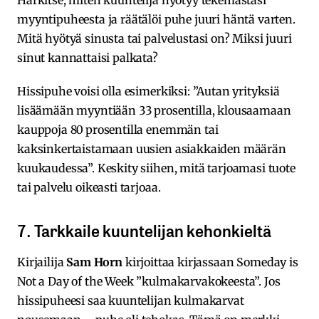
myyntipuheesta ja räätälöi puhe juuri häntä varten.
Mitä hyötyä sinusta tai palvelustasi on? Miksi juuri
sinut kannattaisi palkata?
Hissipuhe voisi olla esimerkiksi: ”Autan yrityksiä
lisäämään myyntiään 33 prosentilla, klousaamaan
kauppoja 80 prosentilla enemmän tai
kaksinkertaistamaan uusien asiakkaiden määrän
kuukaudessa”. Keskity siihen, mitä tarjoamasi tuote
tai palvelu oikeasti tarjoaa.
7. Tarkkaile kuuntelijan kehonkieltä
Kirjailija
Sam Horn
kirjoittaa kirjassaan Someday is
Not a Day of the Week ”kulmakarvakokeesta”. Jos
hissipuheesi saa kuuntelijan kulmakarvat