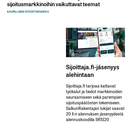
sijoitusmarkkinoihin vaikuttavat teemat
KAUPALLINEN YHTEISTYÖ
KVARN X
Sijoittaja.fi-jäsenyys
alehintaan
Sijoittaja.fi tarjoaa kattavat
työkalut ja tiedot markkinoiden
seuraamiseen sekä parempien
sijoituspäätösten tekemiseen.
SalkunRakentajan lukijat saavat
20 %:n alennuksen jäsenyydestä
alennuskoodilla SRSI20