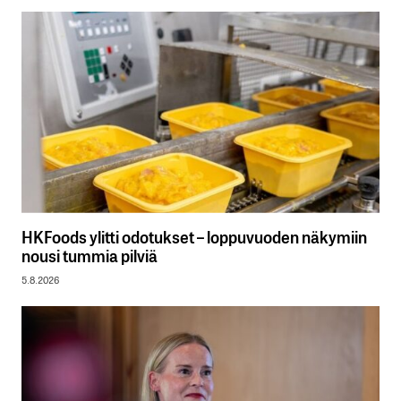
HKFoods ylitti odotukset – loppuvuoden näkymiin
nousi tummia pilviä
5.8.2026