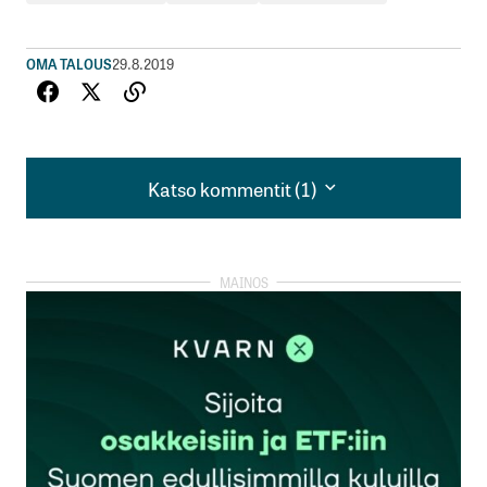
OMA TALOUS
29.8.2019
Katso kommentit (1)
Katso kommentit (1)
Yritetäänkö sitä jossakin hississä tyrkyttää itseä
jollekin työnantajalle? Ei se ainakaan minulta
onnistu – nimittäin itseni tyrkyttäminen jollekin
työnantajalle, joka ei ilmiselvästi halua työllistää.
eps
28.5.2020 at 16:32
Vastaa