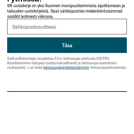
Nimesi tai nimimerkkisi
*
SR-uutiskirje on yksi Suomen monipuolisimmista sijoittamisen ja
talouden uutiskirjeistä. Saat sähköpostiisi mielenkiintoisimmat
sisällöt kolmesti viikossa.
Sähköpostiosoitteesi
*
Tilaa SalkunRakentajan uutiskirje
Lähetä kommentti
SalkunRakentaja noudattaa EU:n tietosuoja-asetusta (GDPR).
Käsittelemme tietojasi luottamuksellisesti ja tietosuoja-asetuksen
mukaisesti. Lue lisää
tietosuojakäytänteistämme
tietosuojaselosteesta.