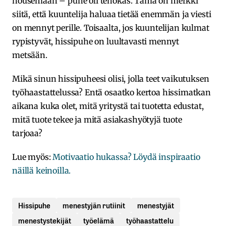
nousemaan – puhe oli tehokas. Tämä on merkki
siitä, että kuuntelija haluaa tietää enemmän ja viesti
on mennyt perille. Toisaalta, jos kuuntelijan kulmat
rypistyvät, hissipuhe on luultavasti mennyt
metsään.
Mikä sinun hissipuheesi olisi, jolla teet vaikutuksen
työhaastattelussa? Entä osaatko kertoa hissimatkan
aikana kuka olet, mitä yritystä tai tuotetta edustat,
mitä tuote tekee ja mitä asiakashyötyjä tuote
tarjoaa?
Lue myös:
Motivaatio hukassa? Löydä inspiraatio
näillä keinoilla.
Hissipuhe
menestyjän rutiinit
menestyjät
menestystekijät
työelämä
työhaastattelu