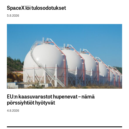
SpaceX löi tulosodotukset
5.8.2026
EU:n kaasuvarastot hupenevat – nämä
pörssiyhtiöt hyötyvät
4.8.2026