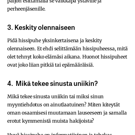
paljon esittämällä se vaikkapa ystäville ja
perheenjäsenille.
3. Keskity olennaiseen
Pidä hissipuhe yksinkertaisena ja keskity
olennaiseen. Et ehdi selittämään hissipuheessa, mitä
olet tehnyt koko elämäsi aikana. Huonot hissipuheet
ovat joko liian pitkiä tai epämääräisiä.
4. Mikä tekee sinusta uniikin?
Mikä tekee sinusta uniikin tai miksi sinun
myyntiehdotus on ainutlaatuinen? Miten kiteytät
oman osaamisesi muutamaan lauseeseen ja samalla
erotut kymmenistä muista hakijoista?
Hyvä hissipuhe on informatiivinen ja tehokas.