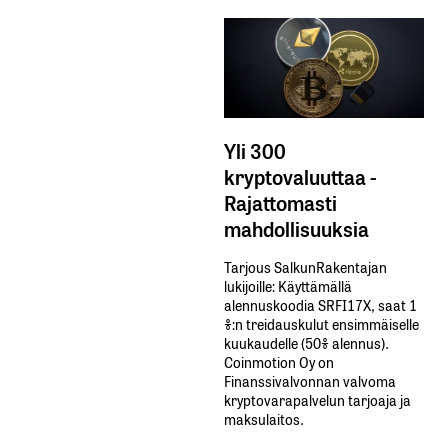
Yli 300
kryptovaluuttaa -
Rajattomasti
mahdollisuuksia
Tarjous SalkunRakentajan
lukijoille: Käyttämällä​ ​
alennuskoodia​ ​SRFI17X,​ ​saat​ ​1
%:n treidauskulut​ ​ensimmäiselle​ ​
kuukaudelle​ ​(50%​ ​alennus).
Coinmotion Oy on
Finanssivalvonnan valvoma
kryptovarapalvelun tarjoaja ja
maksulaitos.