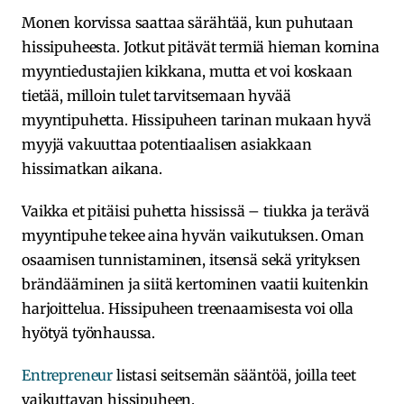
Monen korvissa saattaa särähtää, kun puhutaan
hissipuheesta. Jotkut pitävät termiä hieman kornina
myyntiedustajien kikkana, mutta et voi koskaan
tietää, milloin tulet tarvitsemaan hyvää
myyntipuhetta. Hissipuheen tarinan mukaan hyvä
myyjä vakuuttaa potentiaalisen asiakkaan
hissimatkan aikana.
Vaikka et pitäisi puhetta hississä – tiukka ja terävä
myyntipuhe tekee aina hyvän vaikutuksen. Oman
osaamisen tunnistaminen, itsensä sekä yrityksen
brändääminen ja siitä kertominen vaatii kuitenkin
harjoittelua. Hissipuheen treenaamisesta voi olla
hyötyä työnhaussa.
Entrepreneur
listasi seitsemän sääntöä, joilla teet
vaikuttavan hissipuheen.