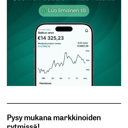
kirjautua
sisään
rekisteröityä
Sähköpostiosoitettasi ei julkaista.
Pakolliset
kentät on merkitty
*
Kommentti
*
Pysy mukana markkinoiden
rytmissä!