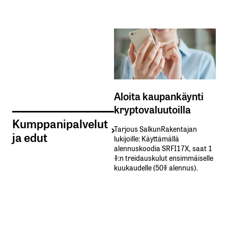
Aloita kaupankäynti
kryptovaluutoilla
Kumppanipalvelut
Tarjous SalkunRakentajan
ja edut
lukijoille: Käyttämällä​ ​
alennuskoodia​ ​SRFI17X,​ ​saat​ ​1
%:n treidauskulut​ ​ensimmäiselle​ ​
kuukaudelle​ ​(50%​ ​alennus).