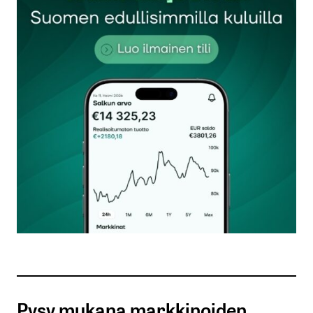
Sähköpostiosoitettasi ei julkaista.
Pakolliset
kentät on merkitty
*
Kommentti
*
Nimesi tai nimimerkkisi
*
Sähköpostiosoitteesi
*
Tilaa SalkunRakentajan uutiskirje
Pysy mukana markkinoiden