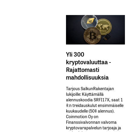
Yli 300
kryptovaluuttaa -
Rajattomasti
mahdollisuuksia
Tarjous SalkunRakentajan
lukijoille: Käyttämällä​ ​
alennuskoodia​ ​SRFI17X,​ ​saat​ ​1
%:n treidauskulut​ ​ensimmäiselle​ ​
kuukaudelle​ ​(50%​ ​alennus).
Coinmotion Oy on
Finanssivalvonnan valvoma
kryptovarapalvelun tarjoaja ja