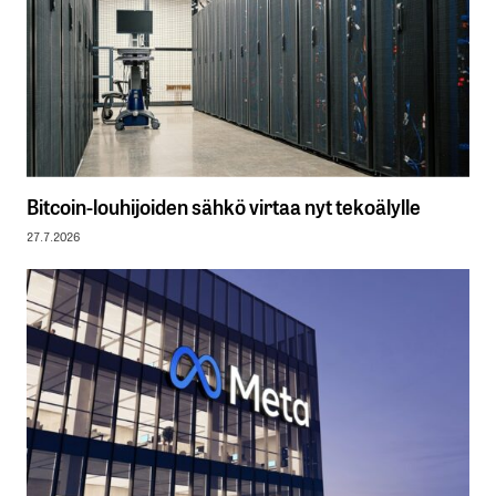
Bitcoin-louhijoiden sähkö virtaa nyt tekoälylle
27.7.2026