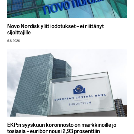
Novo Nordisk ylitti odotukset – ei riittänyt
sijoittajille
6.8.2026
EKP:n syyskuun koronnosto on markkinoille jo
tosiasia – euribor nousi 2,93 prosenttiin