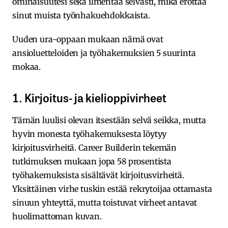
ominaisuutesi sekä ilmentää selvästi, mikä erottaa
sinut muista työnhakuehdokkaista.
Uuden ura-oppaan mukaan nämä ovat
ansioluetteloiden ja työhakemuksien 5 suurinta
mokaa.
1. Kirjoitus- ja kielioppivirheet
Tämän luulisi olevan itsestään selvä seikka, mutta
hyvin monesta työhakemuksesta löytyy
kirjoitusvirheitä. Career Builderin tekemän
tutkimuksen mukaan jopa 58 prosentista
työhakemuksista sisältävät kirjoitusvirheitä.
Yksittäinen virhe tuskin estää rekrytoijaa ottamasta
sinuun yhteyttä, mutta toistuvat virheet antavat
huolimattoman kuvan.