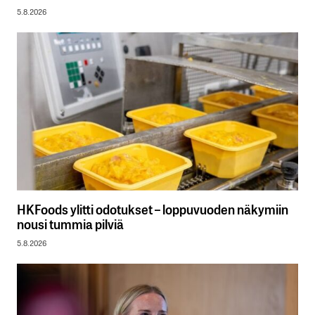
5.8.2026
HKFoods ylitti odotukset – loppuvuoden näkymiin
nousi tummia pilviä
5.8.2026