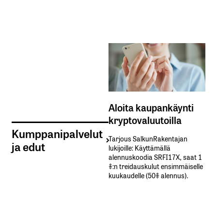
Aloita kaupankäynti
kryptovaluutoilla
Kumppanipalvelut
Tarjous SalkunRakentajan
ja edut
lukijoille: Käyttämällä​ ​
alennuskoodia​ ​SRFI17X,​ ​saat​ ​1
%:n treidauskulut​ ​ensimmäiselle​ ​
kuukaudelle​ ​(50%​ ​alennus).