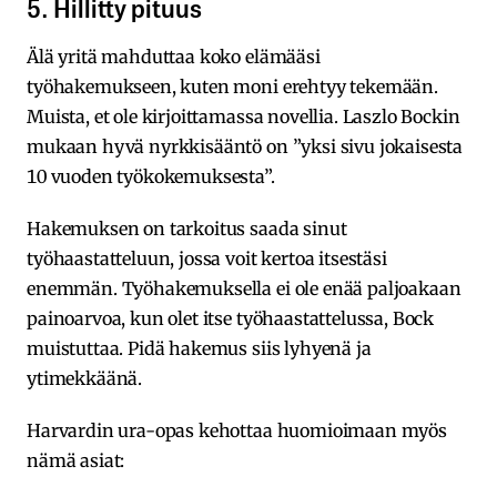
5. Hillitty pituus
Älä yritä mahduttaa koko elämääsi
työhakemukseen, kuten moni erehtyy tekemään.
Muista, et ole kirjoittamassa novellia. Laszlo Bockin
mukaan hyvä nyrkkisääntö on ”yksi sivu jokaisesta
10 vuoden työkokemuksesta”.
Hakemuksen on tarkoitus saada sinut
työhaastatteluun, jossa voit kertoa itsestäsi
enemmän. Työhakemuksella ei ole enää paljoakaan
painoarvoa, kun olet itse työhaastattelussa, Bock
muistuttaa. Pidä hakemus siis lyhyenä ja
ytimekkäänä.
Harvardin ura-opas kehottaa huomioimaan myös
nämä asiat: