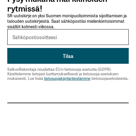
Lähetä kommentti
rytmissä!
SR-uutiskirje on yksi Suomen monipuolisimmista sijoittamisen ja
talouden uutiskirjeistä. Saat sähköpostiisi mielenkiintoisimmat
sisällöt kolmesti viikossa.
SalkunRakentaja noudattaa EU:n tietosuoja-asetusta (GDPR).
Käsittelemme tietojasi luottamuksellisesti ja tietosuoja-asetuksen
mukaisesti. Lue lisää
tietosuojakäytänteistämme
tietosuojaselosteesta.