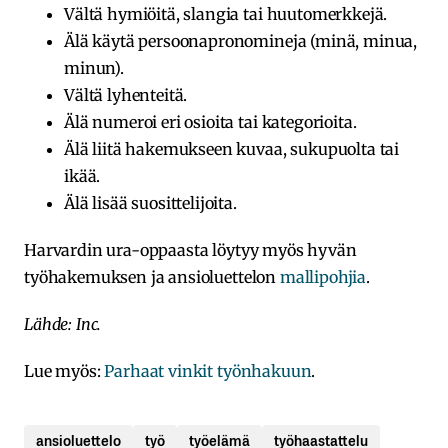
Vältä hymiöitä, slangia tai huutomerkkejä.
Älä käytä persoonapronomineja (minä, minua,
minun).
Vältä lyhenteitä.
Älä numeroi eri osioita tai kategorioita.
Älä liitä hakemukseen kuvaa, sukupuolta tai
ikää.
Älä lisää suosittelijoita.
Harvardin ura-oppaasta löytyy myös hyvän
työhakemuksen ja ansioluettelon
mallipohjia
.
Lähde: Inc.
Lue myös:
Parhaat vinkit työnhakuun
.
ansioluettelo
työ
työelämä
työhaastattelu