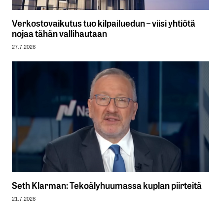
Verkostovaikutus tuo kilpailuedun – viisi yhtiötä
nojaa tähän vallihautaan
27.7.2026
Seth Klarman: Tekoälyhuumassa kuplan piirteitä
21.7.2026