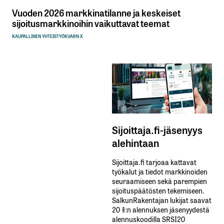
Vuoden 2026 markkinatilanne ja keskeiset
sijoitusmarkkinoihin vaikuttavat teemat
KAUPALLINEN YHTEISTYÖ
KVARN X
Sijoittaja.fi-jäsenyys
alehintaan
Sijoittaja.fi tarjoaa kattavat
työkalut ja tiedot markkinoiden
seuraamiseen sekä parempien
sijoituspäätösten tekemiseen.
SalkunRakentajan lukijat saavat
20 %:n alennuksen jäsenyydestä
alennuskoodilla SRSI20