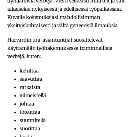
dynaamisia verbejä. Viesti selkeästi mitä teit ja sait
aikaiseksi nykyisessä ja edellisessä työpaikassasi.
Kuvaile kokemuksiasi mahdollisimman
yksityiskohtaisesti ja vältä geneerisiä ilmauksia.
Harvardin ura-asiantuntijat suosittelevat
käyttämään työhakemuksessa toiminnallisia
verbejä, kuten:
kehittää
saavuttaa
ratkaista
viimeistellä
johtaa
toteuttaa
suunnitella
suorittaa
lisätä.