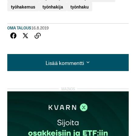
työhakemus
työnhakija
työnhaku
OMA TALOUS
16.8.2019
Lisää kommentti
Lisää kommentti
kirjautua
sisään
rekisteröityä