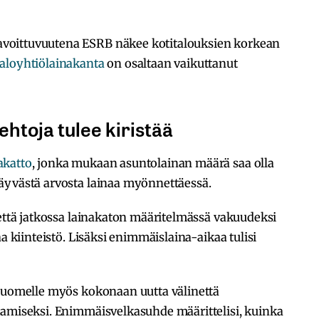
voittuvuutena ESRB näkee kotitalouksien korkean
taloyhtiölainakanta
on osaltaan vaikuttanut
ehtoja tulee kiristää
akatto
, jonka mukaan asuntolainan määrä saa olla
äyvästä arvosta lainaa myönnettäessä.
 että jatkossa lainakaton määritelmässä vakuudeksi
a kiinteistö. Lisäksi enimmäislaina-aikaa tulisi
 Suomelle myös kokonaan uutta välinettä
tamiseksi. Enimmäisvelkasuhde määrittelisi, kuinka