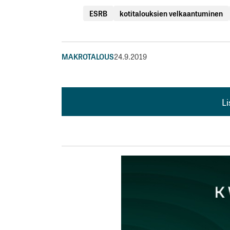
ESRB
kotitalouksien velkaantuminen
MAKROTALOUS
24.9.2019
L
L
kirj
Sähköpostiosoitettasi ei julkaista.
Pakollis