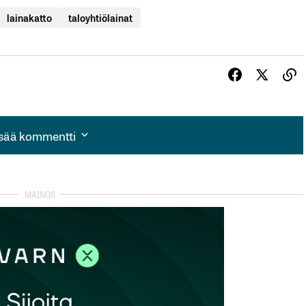
lainakatto
taloyhtiölainat
isää kommentti
isää kommentti
autua sisään
rekisteröityä
et kentät on merkitty
*