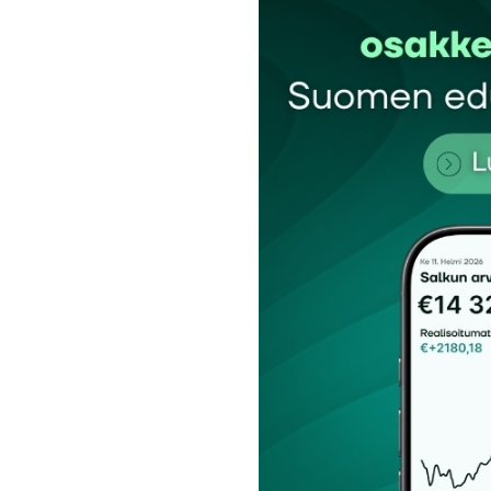
Kommentti
*
Nimesi tai nimimerkkisi
*
Tilaa SalkunRakentajan uutiskirje
Lähetä kommentti