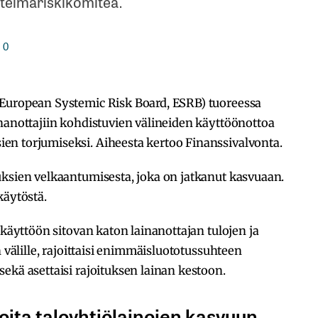
stelmäriskikomitea.
0
(European Systemic Risk Board, ESRB) tuoreessa
nanottajiin kohdistuvien välineiden käyttöönottoa
n torjumiseksi. Aiheesta kertoo Finanssivalvonta.
uksien velkaantumisesta, joka on jatkanut kasvuaan.
käytöstä.
 käyttöön sitovan katon lainanottajan tulojen ja
n välille, rajoittaisi enimmäisluototussuhteen
ekä asettaisi rajoituksen lainan kestoon.
oita taloyhtiölainojen kasvuun