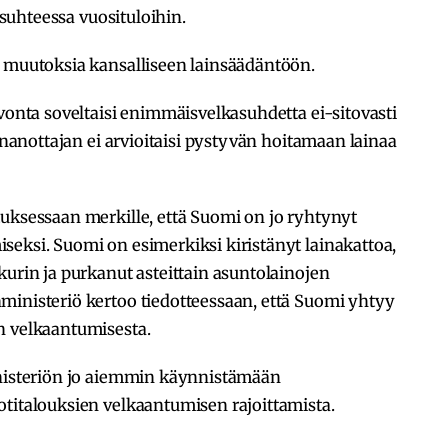
a suhteessa vuosituloihin.
i muutoksia kansalliseen lainsäädäntöön.
lvonta soveltaisi enimmäisvelkasuhdetta ei-sitovasti
ainanottajan ei arvioitaisi pystyvän hoitamaan lainaa
uksessaan merkille, että Suomi on jo ryhtynyt
eksi. Suomi on esimerkiksi kiristänyt lainakattoa,
kurin ja purkanut asteittain asuntolainojen
ministeriö kertoo tiedotteessaan, että Suomi yhtyy
n velkaantumisesta.
inisteriön jo aiemmin käynnistämään
otitalouksien velkaantumisen rajoittamista.