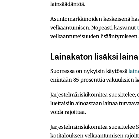
lainsäädäntöä.
Asuntomarkkinoiden keskeisenä haa
velkaantumisen. Nopeasti kasvanut
velkaantuneisuuden lisääntymiseen.
Lainakaton lisäksi laina
Suomessa on nykyisin käytössä
lain
enintään 85 prosenttia vakuuksien k
Järjestelmäriskikomitea suosittelee,
luettaisiin ainoastaan lainaa turvaava
voida rajoittaa.
Järjestelmäriskikomitea suosittelee
kotitalouksen velkaantumisen rajoit