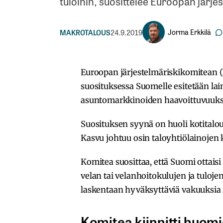
tuloihin, suosittelee Euroopan järje
Jorma Erkkilä
MAKROTALOUS
24.9.2019
Euroopan järjestelmäriskikomitean 
suosituksessa Suomelle esitetään lai
asuntomarkkinoiden haavoittuvuuksie
Suosituksen syynä on huoli kotitalo
Kasvu johtuu osin taloyhtiölainojen 
Komitea suosittaa, että Suomi ottaisi
velan tai velanhoitokulujen ja tuloje
laskentaan hyväksyttäviä vakuuksia s
Komitea kiinnitti huomi