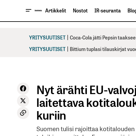
Artikkelit
Nostot
IR-seuranta
Blog
|
YRITYSUUTISET
Coca-Cola jätti Pepsin taaksee
|
YRITYSUUTISET
Bittium tuplasi tilauskirjat vu
Nyt ärähti EU-valv
laitettava kotitalo
kuriin
Suomen tulisi rajoittaa kotitaloud