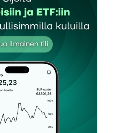
Sähköpostiosoitteesi
*