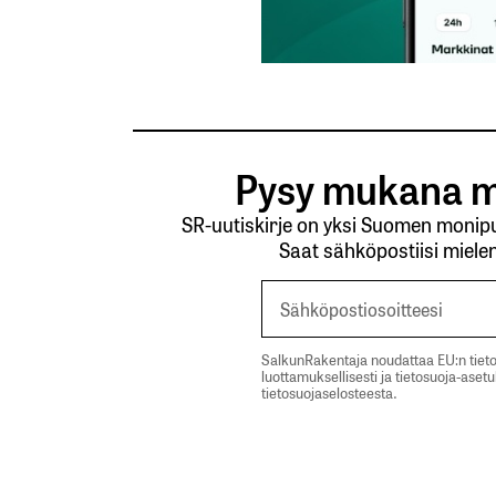
Pysy mukana m
SR-uutiskirje on yksi Suomen monipuo
Saat sähköpostiisi mielen
SalkunRakentaja noudattaa EU:n tieto
luottamuksellisesti ja tietosuoja-aset
tietosuojaselosteesta.