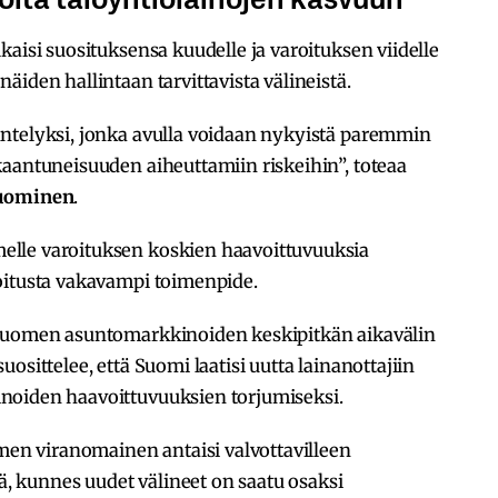
kaisi suosituksensa kuudelle ja varoituksen viidelle
iden hallintaan tarvittavista välineistä.
ntelyksi, jonka avulla voidaan nykyistä paremmin
kaantuneisuuden aiheuttamiin riskeihin”, toteaa
uominen
.
lle varoituksen koskien haavoittuvuuksia
oitusta vakavampi toimenpide.
 Suomen asuntomarkkinoiden keskipitkän aikavälin
osittelee, että Suomi laatisi uutta lainanottajiin
noiden haavoittuvuuksien torjumiseksi.
omen viranomainen antaisi valvottavilleen
tä, kunnes uudet välineet on saatu osaksi