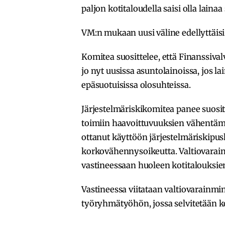
paljon kotitaloudella saisi olla laina
VM:n mukaan uusi väline edellyttäis
Komitea suosittelee, että Finanssiva
jo nyt uusissa asuntolainoissa, jos l
epäsuotuisissa olosuhteissa.
Järjestelmäriskikomitea panee suosit
toimiin haavoittuvuuksien vähentämis
ottanut käyttöön järjestelmäriskipus
korkovähennysoikeutta. Valtiovarain
vastineessaan huoleen kotitalouksie
Vastineessa viitataan valtiovarainm
työryhmätyöhön, jossa selvitetään k