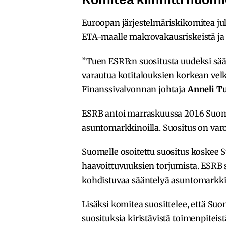
Euroopan järjestelmäriskikomitea jul
ETA-maalle makrovakausriskeistä ja nä
”Tuen ESRB:n suositusta uudeksi sää
varautua kotitalouksien korkean vel
Finanssivalvonnan johtaja
Anneli T
ESRB antoi marraskuussa 2016 Suome
asuntomarkkinoilla. Suositus on var
Suomelle osoitettu suositus koskee
haavoittuvuuksien torjumista. ESRB su
kohdistuvaa sääntelyä asuntomarkki
Lisäksi komitea suosittelee, että Su
suosituksia kiristävistä toimenpiteis