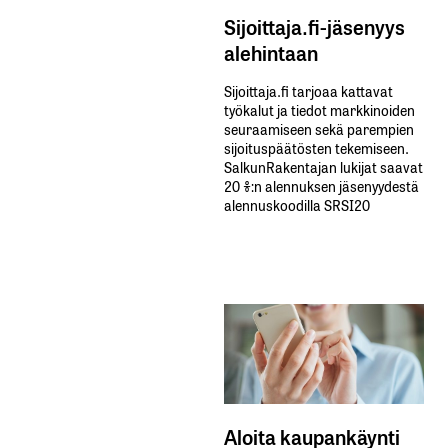
Sijoittaja.fi-jäsenyys
alehintaan
Sijoittaja.fi tarjoaa kattavat
työkalut ja tiedot markkinoiden
seuraamiseen sekä parempien
sijoituspäätösten tekemiseen.
SalkunRakentajan lukijat saavat
20 %:n alennuksen jäsenyydestä
alennuskoodilla SRSI20
Aloita kaupankäynti