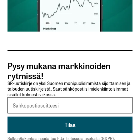
Nimesi tai nimimerkkisi
*
Sähköpostiosoitteesi
*
Tilaa SalkunRakentajan uutiskirje
Pysy mukana markkinoiden
Lähetä kommentti
rytmissä!
SR-uutiskirje on yksi Suomen monipuolisimmista sijoittamisen ja
talouden uutiskirjeistä. Saat sähköpostiisi mielenkiintoisimmat
sisällöt kolmesti viikossa.
SalkunRakentaja noudattaa EU:n tietosuoja-asetusta (GDPR).