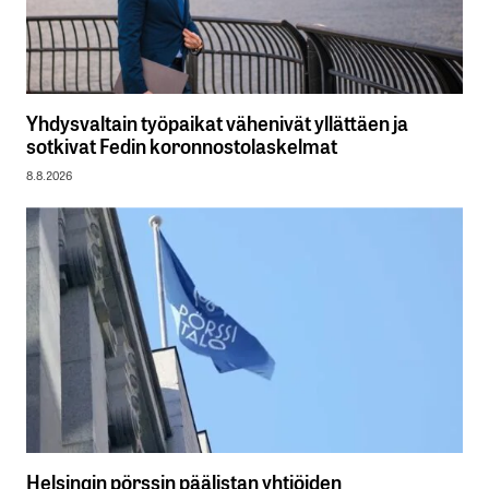
Yhdysvaltain työpaikat vähenivät yllättäen ja
sotkivat Fedin koronnostolaskelmat
8.8.2026
Helsingin pörssin päälistan yhtiöiden