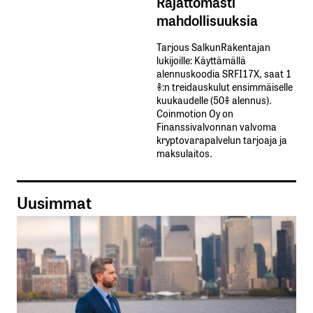
Rajattomasti
mahdollisuuksia
Tarjous SalkunRakentajan
lukijoille: Käyttämällä​ ​
alennuskoodia​ ​SRFI17X,​ ​saat​ ​1
%:n treidauskulut​ ​ensimmäiselle​ ​
kuukaudelle​ ​(50%​ ​alennus).
Coinmotion Oy on
Finanssivalvonnan valvoma
kryptovarapalvelun tarjoaja ja
maksulaitos.
Uusimmat