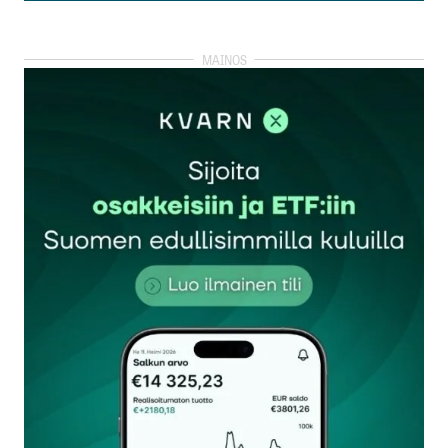
Lisää kommentti
kirjautua
sisään
rekisteröityä
Sähköpostiosoitettasi ei julkaista.
Pakolliset
kentät on merkitty
*
Kommentti
*