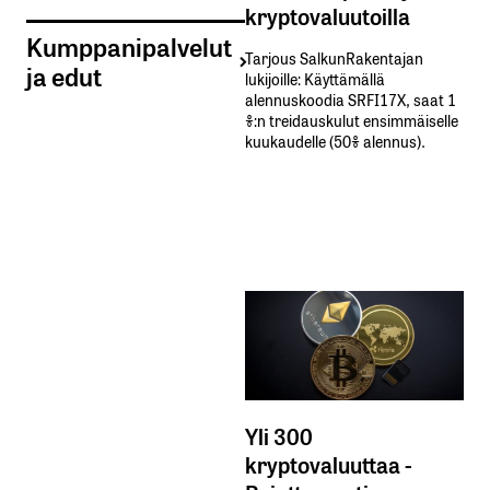
kryptovaluutoilla
Kumppanipalvelut
Tarjous SalkunRakentajan
ja edut
lukijoille: Käyttämällä​ ​
alennuskoodia​ ​SRFI17X,​ ​saat​ ​1
%:n treidauskulut​ ​ensimmäiselle​ ​
kuukaudelle​ ​(50%​ ​alennus).
Yli 300
kryptovaluuttaa -