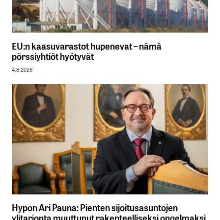
EU:n kaasuvarastot hupenevat – nämä
pörssiyhtiöt hyötyvät
4.8.2026
Hypon Ari Pauna: Pienten sijoitusasuntojen
ylitarjonta muuttunut rakenteelliseksi ongelmaksi