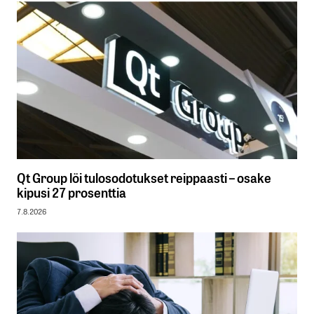
Qt Group löi tulosodotukset reippaasti – osake
kipusi 27 prosenttia
7.8.2026