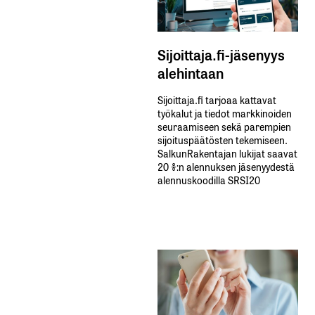
Sijoittaja.fi-jäsenyys
alehintaan
Sijoittaja.fi tarjoaa kattavat
työkalut ja tiedot markkinoiden
seuraamiseen sekä parempien
sijoituspäätösten tekemiseen.
SalkunRakentajan lukijat saavat
20 %:n alennuksen jäsenyydestä
alennuskoodilla SRSI20