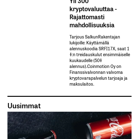
Yli 300
kryptovaluuttaa -
Rajattomasti
mahdollisuuksia
Tarjous SalkunRakentajan
lukijoille: Käyttämällä​ ​
alennuskoodia​ ​SRFI17X,​ ​saat​ ​1
%:n treidauskulut​ ​ensimmäiselle​ ​
kuukaudelle​ ​(50%​ ​
alennus).Coinmotion Oy on
Finanssivalvonnan valvoma
kryptovarapalvelun tarjoaja ja
maksulaitos.
Uusimmat