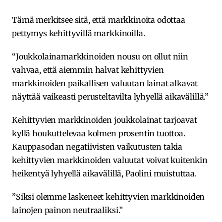
Tämä merkitsee sitä, että markkinoita odottaa
pettymys kehittyvillä markkinoilla.
“Joukkolainamarkkinoiden nousu on ollut niin
vahvaa, että aiemmin halvat kehittyvien
markkinoiden paikallisen valuutan lainat alkavat
näyttää vaikeasti perusteltavilta lyhyellä aikavälillä.”
Kehittyvien markkinoiden joukkolainat tarjoavat
kyllä houkuttelevaa kolmen prosentin tuottoa.
Kauppasodan negatiivisten vaikutusten takia
kehittyvien markkinoiden valuutat voivat kuitenkin
heikentyä lyhyellä aikavälillä, Paolini muistuttaa.
”Siksi olemme laskeneet kehittyvien markkinoiden
lainojen painon neutraaliksi.”