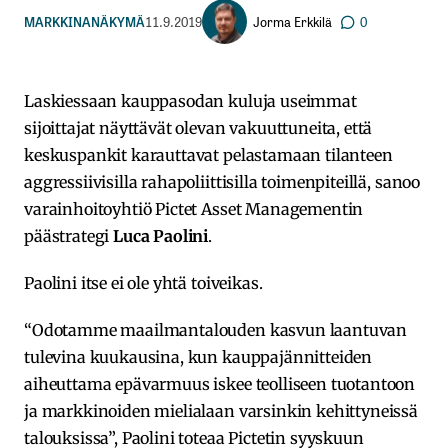
Jorma Erkkilä
MARKKINANÄKYMÄ
11.9.2019
0
Laskiessaan kauppasodan kuluja useimmat
sijoittajat näyttävät olevan vakuuttuneita, että
keskuspankit karauttavat pelastamaan tilanteen
aggressiivisilla rahapoliittisilla toimenpiteillä, sanoo
varainhoitoyhtiö Pictet Asset Managementin
päästrategi
Luca Paolini
.
Paolini itse ei ole yhtä toiveikas.
“Odotamme maailmantalouden kasvun laantuvan
tulevina kuukausina, kun kauppajännitteiden
aiheuttama epävarmuus iskee teolliseen tuotantoon
ja markkinoiden mielialaan varsinkin kehittyneissä
talouksissa”, Paolini toteaa Pictetin syyskuun