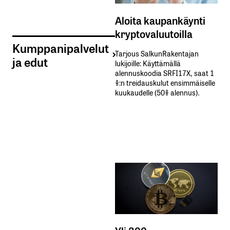
Aloita kaupankäynti
kryptovaluutoilla
Kumppanipalvelut
Tarjous SalkunRakentajan
ja edut
lukijoille: Käyttämällä​ ​
alennuskoodia​ ​SRFI17X,​ ​saat​ ​1
%:n treidauskulut​ ​ensimmäiselle​ ​
kuukaudelle​ ​(50%​ ​alennus).