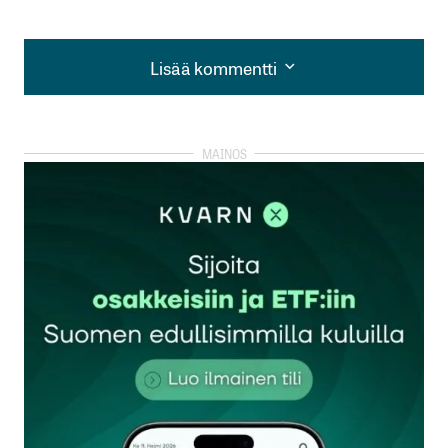
Lisää kommentti
Lisää kommentti
kirjautua
sisään
rekisteröityä
Sähköpostiosoitettasi ei julkaista.
Pakolliset
kentät on merkitty
*
Kommentti
*