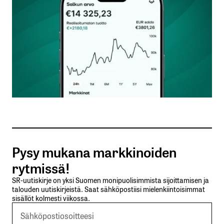
Nimesi tai nimimerkkisi
*
Sähköpostiosoitteesi
*
Tilaa SalkunRakentajan uutiskirje
Pysy mukana markkinoiden
Lähetä kommentti
rytmissä!
SR-uutiskirje on yksi Suomen monipuolisimmista sijoittamisen ja
talouden uutiskirjeistä. Saat sähköpostiisi mielenkiintoisimmat
sisällöt kolmesti viikossa.