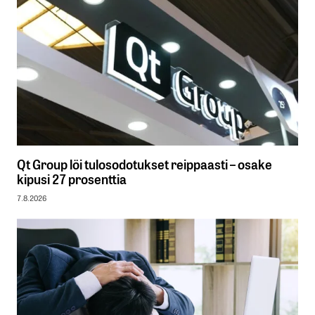
Qt Group löi tulosodotukset reippaasti – osake
kipusi 27 prosenttia
7.8.2026