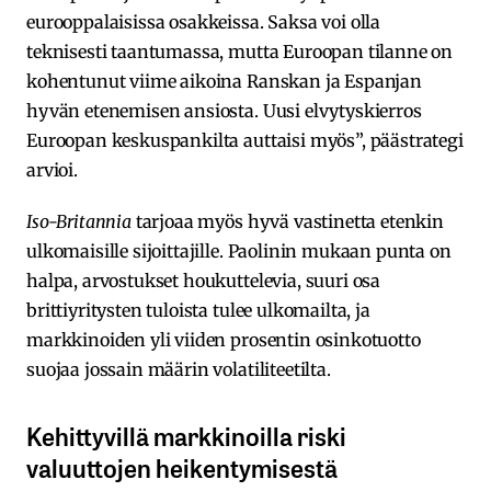
eurooppalaisissa osakkeissa. Saksa voi olla
teknisesti taantumassa, mutta Euroopan tilanne on
kohentunut viime aikoina Ranskan ja Espanjan
hyvän etenemisen ansiosta. Uusi elvytyskierros
Euroopan keskuspankilta auttaisi myös”, päästrategi
arvioi.
Iso-Britannia
tarjoaa myös hyvä vastinetta etenkin
ulkomaisille sijoittajille. Paolinin mukaan punta on
halpa, arvostukset houkuttelevia, suuri osa
brittiyritysten tuloista tulee ulkomailta, ja
markkinoiden yli viiden prosentin osinkotuotto
suojaa jossain määrin volatiliteetilta.
Kehittyvillä markkinoilla riski
valuuttojen heikentymisestä