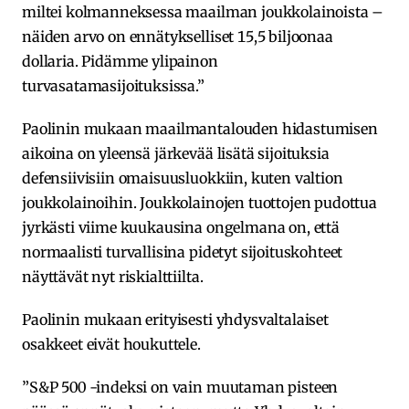
miltei kolmanneksessa maailman joukkolainoista –
näiden arvo on ennätykselliset 15,5 biljoonaa
dollaria. Pidämme ylipainon
turvasatamasijoituksissa.”
Paolinin mukaan maailmantalouden hidastumisen
aikoina on yleensä järkevää lisätä sijoituksia
defensiivisiin omaisuusluokkiin, kuten valtion
joukkolainoihin. Joukkolainojen tuottojen pudottua
jyrkästi viime kuukausina ongelmana on, että
normaalisti turvallisina pidetyt sijoituskohteet
näyttävät nyt riskialttiilta.
Paolinin mukaan erityisesti yhdysvaltalaiset
osakkeet eivät houkuttele.
”S&P 500 -indeksi on vain muutaman pisteen