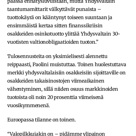
päässä ennätysluvuistaan, mutta Yhdysvaltain
taantumamittarit välkyttävät punaista –
tuottokäyrä on kääntynyt toiseen suuntaan ja
ensimmäistä kertaa sitten finanssikriisin
osakkeiden osinkotuotto ylittää Yhdysvaltain 30-
vuotisten valtionobligaatioiden tuoton.”
Tulosennusteita on yksimielisesti alennettu
reippaasti, Paolini muistuttaa. Toinen huolestuttava
merkki yhdysvaltalaisiin osakkeisiin sijoittaville on
osakkeiden takaisinostojen viimeaikainen
vähentyminen, sillä niiden osuus markkinoiden
tuotoista oli noin 20 prosenttia viimeisenä
vuosikymmenenä.
Euroopassa tilanne on toinen.
“Valopilkkujakin on – pidämme ylipainon