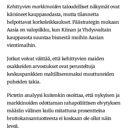
Kehittyvien markkinoiden
taloudelliset näkymät ovat
kärsineet kauppasodasta, mutta tilannetta
helpottavat korkoleikkaukset. Päästrategin mukaan
Aasia on valopilkku, kun Kiinan ja Yhdysvaltain
kauppasota suuntaa bisnestä muihin Aasian
vientimaihin.
Jotkut voivat väittää, että kehittyvien maiden
osakkeiden arvostukset ovat perusteltuja
keskuspankkien maltillisemmaksi muuttuneiden
puheiden takia.
Pictetin analyysi kuitenkin osoittaa, että nykyisen ja
markkinoiden odottaman rahapoliittisen elvytyksen
määrän välinen kuilu mitattuna prosentteina
bruttokansantuotteesta ei koskaan ole ollut näin
leveä.