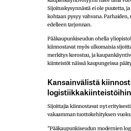
Sijoituskysynnästä ei ole puutetta, j
kohtaan pysyy vahvana. Parhaiden, n
edelleen tarjonnan.
Pääkaupunkiseudun ohella yliopisto
kiinnostavat myös ulkomaisia sijoitta
merkitys korostuu, ja kaupankäyntiv
kiinteistöt näissä kaupungeissa pääty
Kansainvälistä kiinnost
logistiikkakiinteistöihi
Sijoittajia kiinnostavat nyt erityises
vakaamman tuottokehityksen vuoksi
”Pääkaupunkiseudun modernien logis