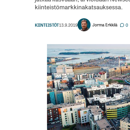
kiinteistömarkkinakatsauksessa.
Jorma Erkkilä
KIINTEISTÖT
13.9.2019
0