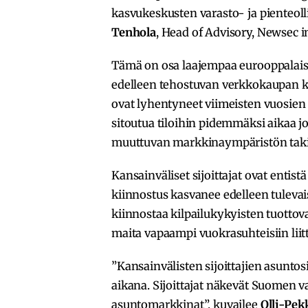
kasvukeskusten varasto- ja pienteoll
Tenhola
, Head of Advisory, Newsec i
Tämä on osa laajempaa eurooppalaist
edelleen tehostuvan verkkokaupan k
ovat lyhentyneet viimeisten vuosien 
sitoutua tiloihin pidemmäksi aikaa 
muuttuvan markkinaympäristön taki
Kansainväliset sijoittajat ovat enti
kiinnostus kasvanee edelleen tulevai
kiinnostaa kilpailukykyisten tuott
maita vapaampi vuokrasuhteisiin liit
”Kansainvälisten sijoittajien asuntos
aikana. Sijoittajat näkevät Suomen v
asuntomarkkinat”, kuvailee
Olli-Pe