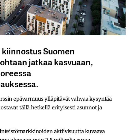
en kiinnostus Suomen
kohtaan jatkaa kasvuaan,
uoreessa
sauksessa.
pörssin epävarmuus ylläpitävät vahvaa kysyntää
nnostavat tällä hetkellä erityisesti asunnot ja
teistömarkkinoiden aktiivisuutta kuvaava
na olemaan noin 7,5 miljardia euroa.