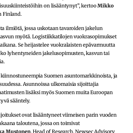
isuuskiinteistöihin on lisääntynyt”, kertoo
Mikko
n Finland.
a ilmiötä, jossa uskotaan tavaroiden jakelun
asvun myötä. Logistiikkatilojen vuokrasopimukset
aikana. Se heijastelee vuokralaisten epävarmuutta
joko lyhentyneiden jakelusopimusten, kasvun tai
a.
stä kiinnostuneempia Suomen asuntomarkkinoista, ja
suudessa. Asunnoissa ulkomaisia sijoittajia
ovaatimusten lisäksi myös Suomen muita Euroopan
tyvä sääntely.
ijoitukset ovat lisääntyneet viimeisen parin vuoden
akaana taloutena, jossa on toimivat
kka Mustonen
, Head of Research, Newsec Advisory