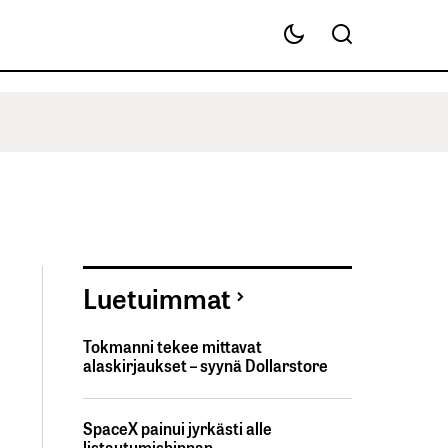
Luetuimmat
Tokmanni tekee mittavat
alaskirjaukset – syynä Dollarstore
SpaceX painui jyrkästi alle
listautumishinnan