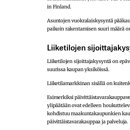
in Finland.
Asuntojen vuokralaiskysyntä pääka
paikoin rakentamisen suuri määrä o
Liiketilojen sijoittajak
Liiketilojen sijoittajakysyntä on ep
suurissa kaupan yksiköissä.
Liiketilamarkkinan sisällä on kuiten
Esimerkiksi päivittäistavarakauppav
ylipäätään ovat edelleen houkuttelev
kohdistuu maakuntakaupunkien kauppa
päivittäistavarakauppaa ja palveluja.