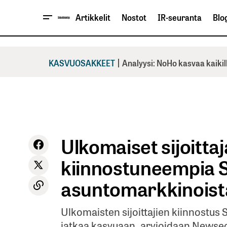
Artikkelit
Nostot
IR-seuranta
Blog
|
KASVUOSAKKEET
Analyysi: NoHo kasvaa kaikil
Ulkomaiset sijoittaj
kiinnostuneempia
asuntomarkkinoist
Ulkomaisten sijoittajien kiinnostu
jatkaa kasvuaan, arvioidaan Newse