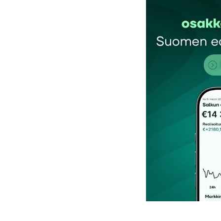
Sähköpostiosoitettasi ei julkaista.
Pakollis
Kommentti
*
Nimesi tai nimimerkkisi
*
Tilaa SalkunRakentajan uutiskirje
Lähetä kommentti