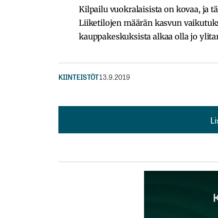
Kilpailu vuokralaisista on kovaa, ja t
Liiketilojen määrän kasvun vaikutuk
kauppakeskuksista alkaa olla jo ylita
KIINTEISTÖT
13.9.2019
L
L
kirj