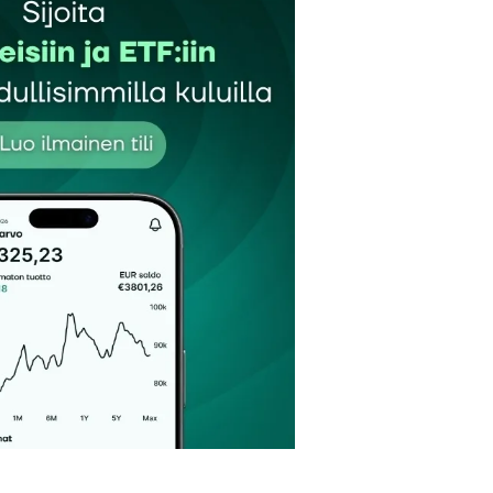
et kentät on merkitty
*
Sähköpostiosoitteesi
*