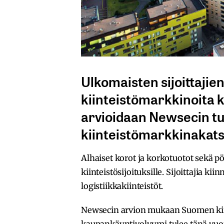
Ulkomaisten sijoittaji
kiinteistömarkkinoita 
arvioidaan Newsecin t
kiinteistömarkkinakat
Alhaiset korot ja korkotuotot sekä 
kiinteistösijoituksille. Sijoittajia kii
logistiikkakiinteistöt.
Newsecin arvion mukaan Suomen kiin
kaupankäyntivolyymi tulee tänä vuon