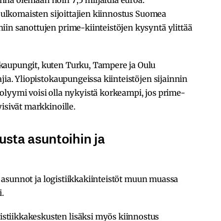
a ulkomaisten sijoittajien kiinnostus Suomea
iin sanottujen prime-kiinteistöjen kysyntä ylittää
kaupungit, kuten Turku, Tampere ja Oulu
jia. Yliopistokaupungeissa kiinteistöjen sijainnin
olyymi voisi olla nykyistä korkeampi, jos prime-
isivät markkinoille.
usta asuntoihin ja
n
ti asunnot ja logistiikkakiinteistöt muun muassa
.
tiikkakeskusten lisäksi myös kiinnostus