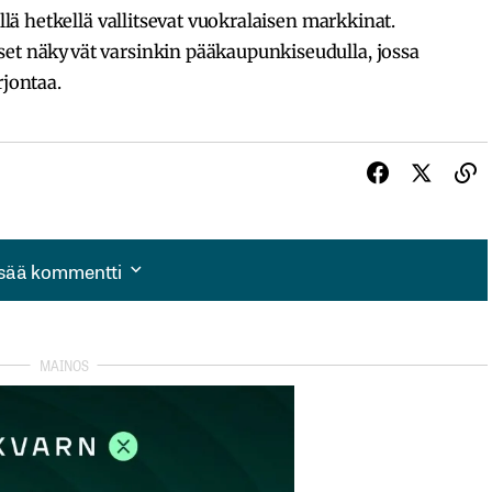
ällä hetkellä vallitsevat vuokralaisen markkinat.
set näkyvät varsinkin pääkaupunkiseudulla, jossa
rjontaa.
isää kommentti
isää kommentti
autua sisään
rekisteröityä