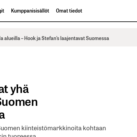
it
Kumppanisisällöt
Omat tiedot
la alueilla – Hook ja Stefan’s laajentavat Suomessa
at yhä
 Suomen
a
s Suomen kiinteistömarkkinoita kohtaan
cin tuoreessa