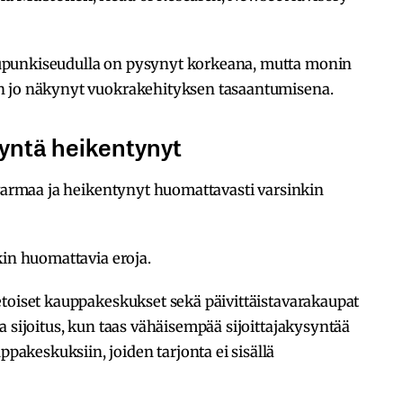
upunkiseudulla on pysynyt korkeana, mutta monin
n jo näkynyt vuokrakehityksen tasaantumisena.
ysyntä heikentynyt
ävarmaa ja heikentynyt huomattavasti varsinkin
kin huomattavia eroja.
etoiset kauppakeskukset sekä päivittäistavarakaupat
a sijoitus, kun taas vähäisempää sijoittajakysyntää
keskuksiin, joiden tarjonta ei sisällä