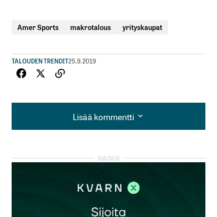
Amer Sports
makrotalous
yrityskaupat
TALOUDEN TRENDIT
25.9.2019
Lisää kommentti
Lisää kommentti
kirjautua
sisään
rekisteröityä