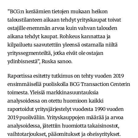
”BCG:n keräämien tietojen mukaan heikon
taloustilanteen aikaan tehdyt yrityskaupat toivat
ostajille enemmän arvoa kuin vahvan talouden
aikana tehdyt kaupat. Rohkeus kannattaa ja
kilpailuetu saavutettiin yleensä ostamalla niiltä
yrityssegmenteiltä, jotka eivät ole ostajan
ydinbisnestä”, Ruska sanoo.
Raportissa esitetty tutkimus on tehty vuoden 2019
ensimmäisellä puoliskolla BCG Transaction Centerin
toimesta. Yleisiä markkinasuuntauksia
analysoidessa on otettu huomioon kaikki
raportoidut yritysjärjestelyt vuodesta 1990 vuoden
2019 puoliväliin. Yrityskauppojen määrää ja arvoa
analysoidessa, jätettiin huomiotta takaisinostot,
vaihtotarjoukset, pääomitukset ja oheisyritykset.