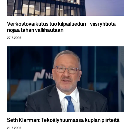
Verkostovaikutus tuo kilpailuedun – viisi yhtiötä
nojaa tähän vallihautaan
27.7.2026
Seth Klarman: Tekoälyhuumassa kuplan piirteitä
21.7.2026