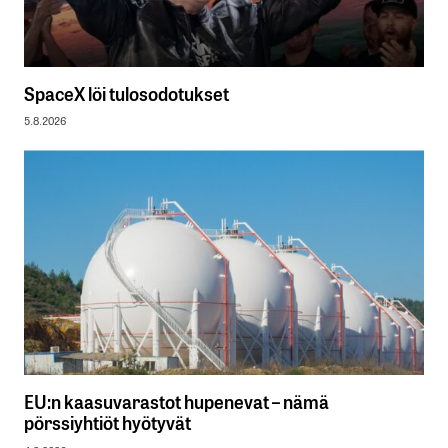
SpaceX löi tulosodotukset
5.8.2026
EU:n kaasuvarastot hupenevat – nämä
pörssiyhtiöt hyötyvät