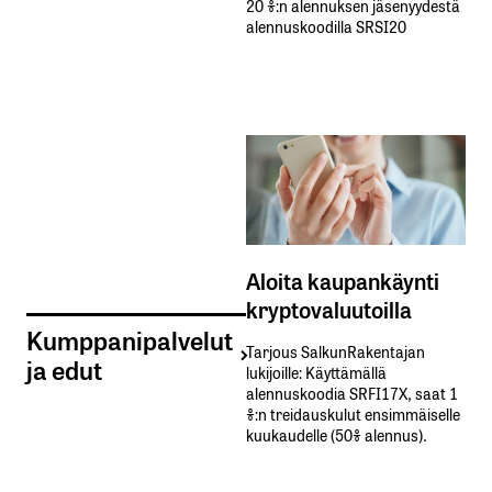
20 %:n alennuksen jäsenyydestä
alennuskoodilla SRSI20
Aloita kaupankäynti
kryptovaluutoilla
Kumppanipalvelut
Tarjous SalkunRakentajan
ja edut
lukijoille: Käyttämällä​ ​
alennuskoodia​ ​SRFI17X,​ ​saat​ ​1
%:n treidauskulut​ ​ensimmäiselle​ ​
kuukaudelle​ ​(50%​ ​alennus).