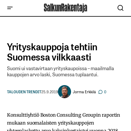
Yrityskauppoja tehtiin
Suomessa vilkkaasti
Suomi ui vastavirtaan yrityskaupoissa – maailmalla
kauppojen arvo laski, Suomessa tuplaantui.
Jorma Erkkilä
TALOUDEN TRENDIT
25.9.2019
0
Konsulttiyhtiö Boston Consulting Groupin raportin
mukaan suomalaisten yrityskauppojen
yhteenlaskettu arvo kaksinkertaistui vuonna 2018