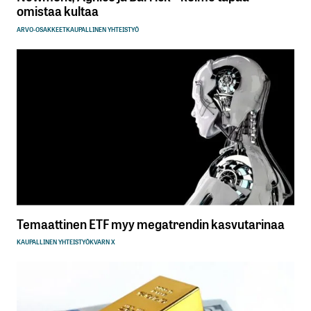
omistaa kultaa
ARVO-OSAKKEET
KAUPALLINEN YHTEISTYÖ
Temaattinen ETF myy megatrendin kasvutarinaa
KAUPALLINEN YHTEISTYÖ
KVARN X