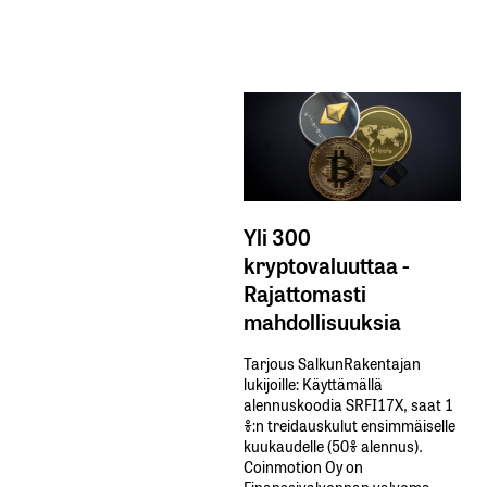
Yli 300
kryptovaluuttaa -
Rajattomasti
mahdollisuuksia
Tarjous SalkunRakentajan
lukijoille: Käyttämällä​ ​
alennuskoodia​ ​SRFI17X,​ ​saat​ ​1
%:n treidauskulut​ ​ensimmäiselle​ ​
kuukaudelle​ ​(50%​ ​alennus).
Coinmotion Oy on
Finanssivalvonnan valvoma