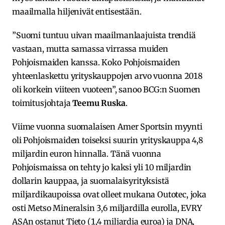
maailmalla hiljenivät entisestään.
”Suomi tuntuu uivan maailmanlaajuista trendiä
vastaan, mutta samassa virrassa muiden
Pohjoismaiden kanssa. Koko Pohjoismaiden
yhteenlaskettu yrityskauppojen arvo vuonna 2018
oli korkein viiteen vuoteen”, sanoo BCG:n Suomen
toimitusjohtaja
Teemu Ruska
.
Viime vuonna suomalaisen Amer Sportsin myynti
oli Pohjoismaiden toiseksi suurin yrityskauppa 4,8
miljardin euron hinnalla. Tänä vuonna
Pohjoismaissa on tehty jo kaksi yli 10 miljardin
dollarin kauppaa, ja suomalaisyrityksistä
miljardikaupoissa ovat olleet mukana Outotec, joka
osti Metso Mineralsin 3,6 miljardilla eurolla, EVRY
ASAn ostanut Tieto (1,4 miljardia euroa) ja DNA,