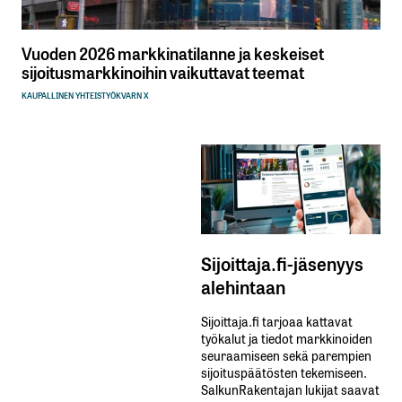
Vuoden 2026 markkinatilanne ja keskeiset
sijoitusmarkkinoihin vaikuttavat teemat
KAUPALLINEN YHTEISTYÖ
KVARN X
Sijoittaja.fi-jäsenyys
alehintaan
Sijoittaja.fi tarjoaa kattavat
työkalut ja tiedot markkinoiden
seuraamiseen sekä parempien
sijoituspäätösten tekemiseen.
SalkunRakentajan lukijat saavat