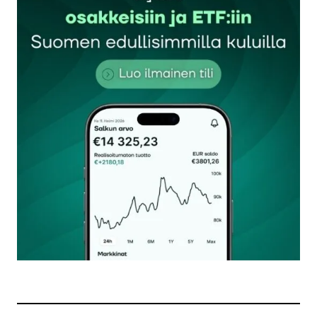
Sähköpostiosoitettasi ei julkaista.
Pakolliset
kentät on merkitty
*
Kommentti
*
Nimesi tai nimimerkkisi
*
Sähköpostiosoitteesi
*
Tilaa SalkunRakentajan uutiskirje