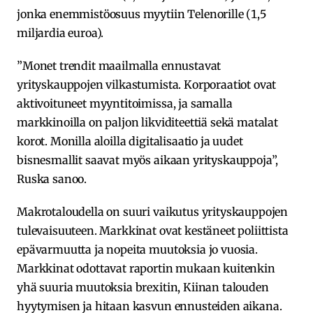
jonka enemmistöosuus myytiin Telenorille (1,5
miljardia euroa).
”Monet trendit maailmalla ennustavat
yrityskauppojen vilkastumista. Korporaatiot ovat
aktivoituneet myyntitoimissa, ja samalla
markkinoilla on paljon likviditeettiä sekä matalat
korot. Monilla aloilla digitalisaatio ja uudet
bisnesmallit saavat myös aikaan yrityskauppoja”,
Ruska sanoo.
Makrotaloudella on suuri vaikutus yrityskauppojen
tulevaisuuteen. Markkinat ovat kestäneet poliittista
epävarmuutta ja nopeita muutoksia jo vuosia.
Markkinat odottavat raportin mukaan kuitenkin
yhä suuria muutoksia brexitin, Kiinan talouden
hyytymisen ja hitaan kasvun ennusteiden aikana.