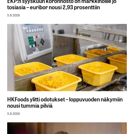
EKP:n syyskuun koronnosto on markkinoille jo
tosiasia – euribor nousi 2,93 prosenttiin
5.8.2026
HKFoods ylitti odotukset – loppuvuoden näkymiin
nousi tummia pilviä
5.8.2026