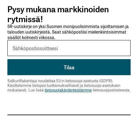
Pysy mukana markkinoiden
Lähetä kommentti
rytmissä!
SR-uutiskirje on yksi Suomen monipuolisimmista sijoittamisen ja
talouden uutiskirjeistä. Saat sähköpostiisi mielenkiintoisimmat
sisällöt kolmesti viikossa.
SalkunRakentaja noudattaa EU:n tietosuoja-asetusta (GDPR).
Käsittelemme tietojasi luottamuksellisesti ja tietosuoja-asetuksen
mukaisesti. Lue lisää
tietosuojakäytänteistämme
tietosuojaselosteesta.