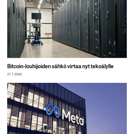
Bitcoin-louhijoiden sähkö virtaa nyt tekoälylle
27.7.2026