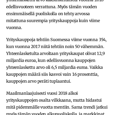
edellisvuoteen verrattuna. Myös tämän vuoden
ensimmäisellä puoliskolla on tehty arvossa
mitattuna suurempia yrityskauppoja kuin viime
vuonna.
Yrityskauppoja tehtiin Suomessa viime vuonna 354,
kun vuonna 2017 niitä tehtiin noin 50 vähemmän.
Yhteenlasketulta arvoltaan yrityskaupat olivat 12,9
miljardia euroa, kun edellisvuonna kauppojen
yhteenlaskettu arvo oli 6,5 miljardia euroa. Vaikka
kauppojen määrä siis kasvoi vain 16 prosenttia,
kauppojen arvo peräti tuplaantui.
Maailmanlaajuisesti vuosi 2018 alkoi
yrityskauppojen osalta vilkkaana, mutta hidastui
mitä pidemmälle vuotta mentiin. Sama trendi jatkui
myös tämän vuoden alkupuoliskolla, ja markkinat