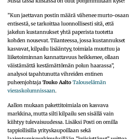
Mistä tässä kiistassa on ollut pohjimmiltaan kyse?
”Kun jaettavan postin määrä vähenee murto-osaan
entisestä, se tarkoittaa luonnollisesti sitä, että
jakelun kustannukset yhtä paperista tuotetta
kohden nousevat. Tilanteessa, jossa kustannukset
kasvavat, kilpailu lisääntyy, toimiala muuttuu ja
liiketoiminnan kannattavuus heikkenee, ollaan
väistämättä kestämättömän polun haarassa”,
analysoi tapahtunutta vihreiden entinen
puheenjohtaja
Touko Aalto
Talouselämän
vieraskolumnissaan
.
Aallon mukaan pakettitoimiala on kasvava
markkina, mutta silti kilpailu sen sisällä vain
kiihtyy tulevaisuudessa. Lisäksi Posti on omilla
tappiollisilla yrityskaupoillaan sekä
laajentumispyrkimyksillään ”kriisiyttänyt” voittoa