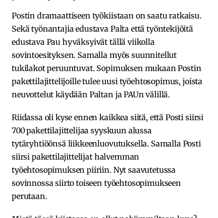
Postin dramaattiseen työkiistaan on saatu ratkaisu.
Sekä työnantajia edustava Palta että työntekijöitä
edustava Pau hyväksyivät tällä viikolla
sovintoesityksen. Samalla myös suunnitellut
tukilakot peruuntuvat. Sopimuksen mukaan Postin
pakettilajittelijoille tulee uusi työehtosopimus, joista
neuvottelut käydään Paltan ja PAUn välillä.
Riidassa oli kyse ennen kaikkea siitä, että Posti siirsi
700 pakettilajittelijaa syyskuun alussa
tytäryhtiöönsä liikkeenluovutuksella. Samalla Posti
siirsi pakettilajittelijat halvemman
työehtosopimuksen piiriin. Nyt saavutetussa
sovinnossa siirto toiseen työehtosopimukseen
perutaan.