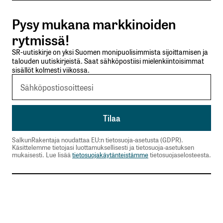
Pysy mukana markkinoiden
Lähetä kommentti
rytmissä!
SR-uutiskirje on yksi Suomen monipuolisimmista sijoittamisen ja
talouden uutiskirjeistä. Saat sähköpostiisi mielenkiintoisimmat
sisällöt kolmesti viikossa.
SalkunRakentaja noudattaa EU:n tietosuoja-asetusta (GDPR).
Käsittelemme tietojasi luottamuksellisesti ja tietosuoja-asetuksen
mukaisesti. Lue lisää
tietosuojakäytänteistämme
tietosuojaselosteesta.