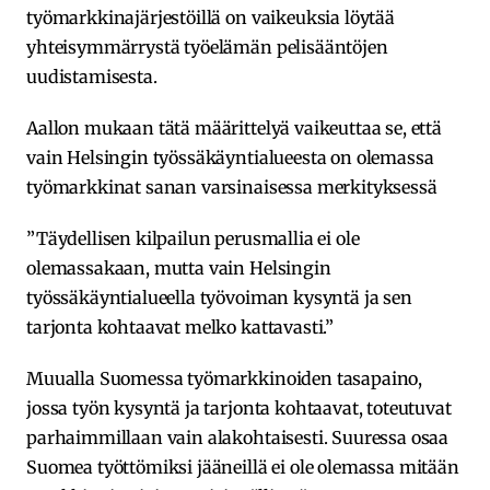
työmarkkinajärjestöillä on vaikeuksia löytää
yhteisymmärrystä työelämän pelisääntöjen
uudistamisesta.
Aallon mukaan tätä määrittelyä vaikeuttaa se, että
vain Helsingin työssäkäyntialueesta on olemassa
työmarkkinat sanan varsinaisessa merkityksessä
”Täydellisen kilpailun perusmallia ei ole
olemassakaan, mutta vain Helsingin
työssäkäyntialueella työvoiman kysyntä ja sen
tarjonta kohtaavat melko kattavasti.”
Muualla Suomessa työmarkkinoiden tasapaino,
jossa työn kysyntä ja tarjonta kohtaavat, toteutuvat
parhaimmillaan vain alakohtaisesti. Suuressa osaa
Suomea työttömiksi jääneillä ei ole olemassa mitään