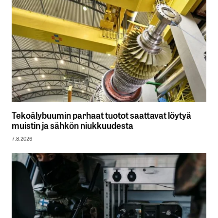
Tekoälybuumin parhaat tuotot saattavat löytyä
muistin ja sähkön niukkuudesta
7.8.2026