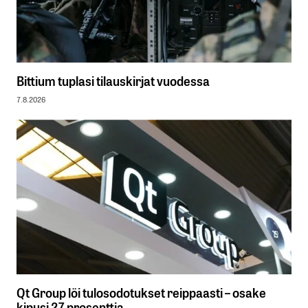
Bittium tuplasi tilauskirjat vuodessa
7.8.2026
Qt Group löi tulosodotukset reippaasti – osake
kipusi 27 prosenttia