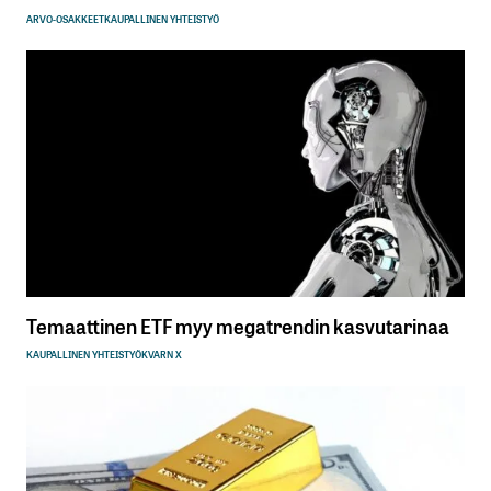
ARVO-OSAKKEET
KAUPALLINEN YHTEISTYÖ
Temaattinen ETF myy megatrendin kasvutarinaa
KAUPALLINEN YHTEISTYÖ
KVARN X