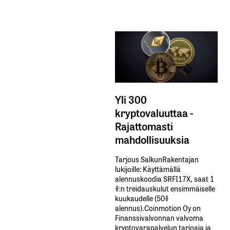
Yli 300
kryptovaluuttaa -
Rajattomasti
mahdollisuuksia
Tarjous SalkunRakentajan
lukijoille: Käyttämällä​ ​
alennuskoodia​ ​SRFI17X,​ ​saat​ ​1
%:n treidauskulut​ ​ensimmäiselle​ ​
kuukaudelle​ ​(50%​ ​
alennus).Coinmotion Oy on
Finanssivalvonnan valvoma
kryptovarapalvelun tarjoaja ja