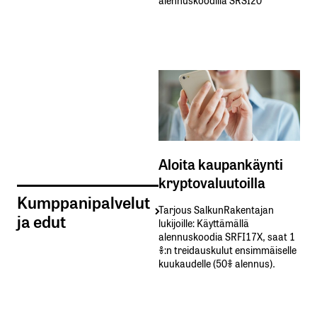
Aloita kaupankäynti
kryptovaluutoilla
Kumppanipalvelut
Tarjous SalkunRakentajan
ja edut
lukijoille: Käyttämällä​ ​
alennuskoodia​ ​SRFI17X,​ ​saat​ ​1
%:n treidauskulut​ ​ensimmäiselle​ ​
kuukaudelle​ ​(50%​ ​alennus).