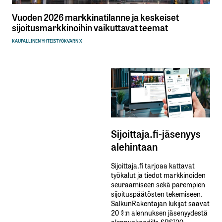
Vuoden 2026 markkinatilanne ja keskeiset
sijoitusmarkkinoihin vaikuttavat teemat
KAUPALLINEN YHTEISTYÖ
KVARN X
Sijoittaja.fi-jäsenyys
alehintaan
Sijoittaja.fi tarjoaa kattavat
työkalut ja tiedot markkinoiden
seuraamiseen sekä parempien
sijoituspäätösten tekemiseen.
SalkunRakentajan lukijat saavat
20 %:n alennuksen jäsenyydestä
alennuskoodilla SRSI20