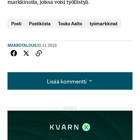
markkinoita, joissa voisi työllistyä.
Posti
Postikiista
Touko Aalto
työmarkkinat
MAKROTALOUS
30.11.2019
Lisää kommentti
Lisää kommentti
kirjautua
sisään
rekisteröityä