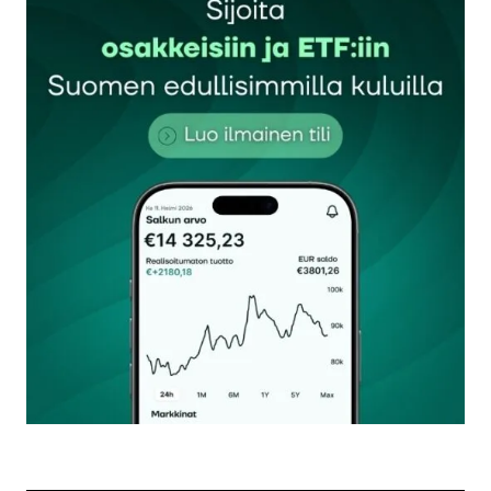
Sähköpostiosoitettasi ei julkaista.
Pakolliset
kentät on merkitty
*
Kommentti
*
Nimesi tai nimimerkkisi
*
Sähköpostiosoitteesi
*
Tilaa SalkunRakentajan uutiskirje