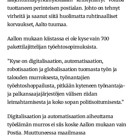
tuottaneen perinteisen postialan. Johto on tehnyt
virheitä ja saanut siitä huolimatta ruhtinaalliset
korvaukset, Aalto tuumaa.
Aallon mukaan kiistassa ei ole kyse vain 700
pakettilajittelijan työehtosopimuksista.
”Kyse on digitalisaation, automatisaation,
robotisaation ja globalisaation tuomasta työn ja
talouden murroksesta, työnantajien
työehtoshoppailusta, pitkään kyteneen työnantaja-
ja palkansaajajärjestöjen välisen riidan
leimahtamisesta ja koko sopan politisoitumisesta.”
Digitalisaation ja automatisaation aiheuttama
työelämän murros ei siis koske Aallon mukaan vain
Postia. Muuttuneessa maailmassa