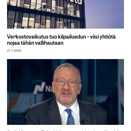
Verkostovaikutus tuo kilpailuedun – viisi yhtiötä
nojaa tähän vallihautaan
27.7.2026