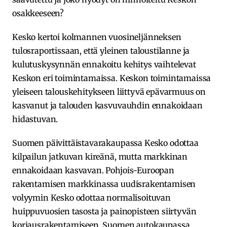
osakkeeseen?
Kesko kertoi kolmannen vuosineljänneksen
tulosraportissaan, että yleinen taloustilanne ja
kulutuskysynnän ennakoitu kehitys vaihtelevat
Keskon eri toimintamaissa. Keskon toimintamaissa
yleiseen talouskehitykseen liittyvä epävarmuus on
kasvanut ja talouden kasvuvauhdin ennakoidaan
hidastuvan.
Suomen päivittäistavarakaupassa Kesko odottaa
kilpailun jatkuvan kireänä, mutta markkinan
ennakoidaan kasvavan. Pohjois-Euroopan
rakentamisen markkinassa uudisrakentamisen
volyymin Kesko odottaa normalisoituvan
huippuvuosien tasosta ja painopisteen siirtyvän
korjausrakentamiseen. Suomen autokaupassa