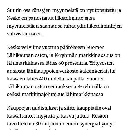
Suurin osa rönsyjen myynneistä on nyt toteutettu ja
Kesko on panostanut liiketoimintojensa
myynneistään saamansa rahat ydinliiketoimintojen
vahvistamiseen.
Kesko vei viime vuonna päätökseen Suomen
Lähikaupan oston, ja K-ryhmän markkinaosuus on
lähimarkkinassa lähes 60 prosenttia. Yritysoston
ansiosta lähikauppojen verkosto kaksinkertaistui
kasvaen lähes 400 uudella kaupalla. Suomen
Lähikaupan oston seurauksena K-ryhmällä on
selkeä markkinajohtajuus lähimarkkinassa.
Kauppojen uudistukset ja siirto kauppiaille ovat
kasvattaneet myyntiä ja kasvu jatkuu. Keskon
tavoittelema 30 miljoonan euron synergiahyödyt