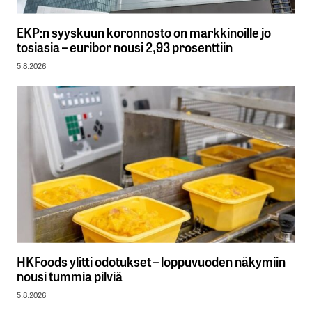
EKP:n syyskuun koronnosto on markkinoille jo
tosiasia – euribor nousi 2,93 prosenttiin
5.8.2026
HKFoods ylitti odotukset – loppuvuoden näkymiin
nousi tummia pilviä
5.8.2026