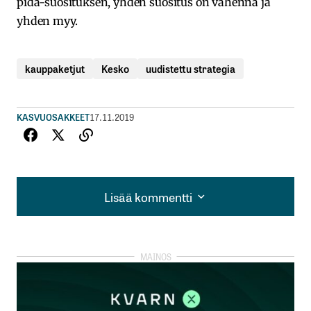
pidä-suosituksen, yhden suositus on vähennä ja
yhden myy.
kauppaketjut
Kesko
uudistettu strategia
KASVUOSAKKEET
17.11.2019
Lisää kommentti
Lisää kommentti
kirjautua
sisään
rekisteröityä