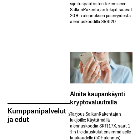
sijoituspäätösten tekemiseen.
SalkunRakentajan lukijat saavat
20 %:n alennuksen jäsenyydestä
alennuskoodilla SRSI20
Aloita kaupankäynti
kryptovaluutoilla
Kumppanipalvelut
Tarjous SalkunRakentajan
ja edut
lukijoille: Käyttämällä​ ​
alennuskoodia​ ​SRFI17X,​ ​saat​ ​1
%:n treidauskulut​ ​ensimmäiselle​ ​
kuukaudelle​ ​(50%​ ​alennus).