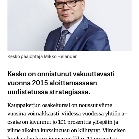
Kesko pääjohtaja Mikko Helander.
Kesko on onnistunut vakuuttavasti
vuonna 2015 aloittamassaan
uudistetussa strategiassa.
Kauppaketjun osakekurssi on noussut viime
vuosina voimakkaasti. Viidessä vuodessa yhtiön a-
osake on kivunnut jo 101 prosenttia ylöspäin ja
viime aikoina kurssinousu on kiihtynyt. Viimeisen
kuukauden kurssinousu on lähes 12 prosenttia.