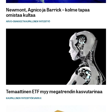
Newmont, Agnico ja Barrick – kolme tapaa
omistaa kultaa
ARVO-OSAKKEET
KAUPALLINEN YHTEISTYÖ
Temaattinen ETF myy megatrendin kasvutarinaa
KAUPALLINEN YHTEISTYÖ
KVARN X