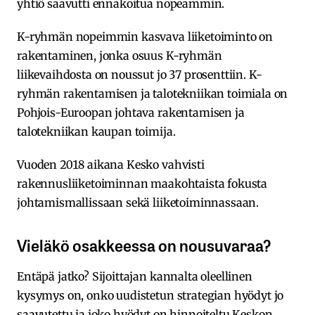
yhtiö saavutti ennakoitua nopeammin.
K-ryhmän nopeimmin kasvava liiketoiminto on
rakentaminen, jonka osuus K-ryhmän
liikevaihdosta on noussut jo 37 prosenttiin. K-
ryhmän rakentamisen ja talotekniikan toimiala on
Pohjois-Euroopan johtava rakentamisen ja
talotekniikan kaupan toimija.
Vuoden 2018 aikana Kesko vahvisti
rakennusliiketoiminnan maakohtaista fokusta
johtamismallissaan sekä liiketoiminnassaan.
Vieläkö osakkeessa on nousuvaraa?
Entäpä jatko? Sijoittajan kannalta oleellinen
kysymys on, onko uudistetun strategian hyödyt jo
saavutettu ja joko hyödyt on hinnoiteltu Keskon