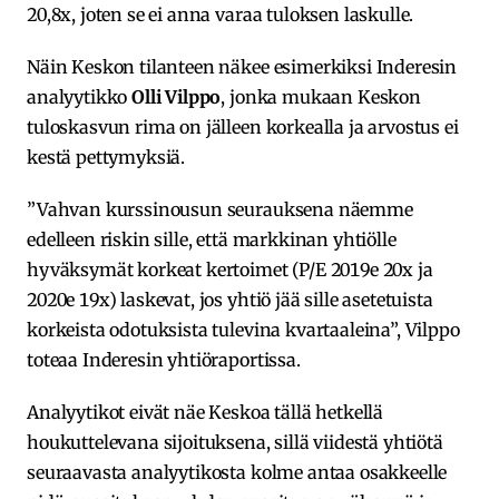
20,8x, joten se ei anna varaa tuloksen laskulle.
Näin Keskon tilanteen näkee esimerkiksi Inderesin
analyytikko
Olli Vilppo
, jonka mukaan Keskon
tuloskasvun rima on jälleen korkealla ja arvostus ei
kestä pettymyksiä.
”Vahvan kurssinousun seurauksena näemme
edelleen riskin sille, että markkinan yhtiölle
hyväksymät korkeat kertoimet (P/E 2019e 20x ja
2020e 19x) laskevat, jos yhtiö jää sille asetetuista
korkeista odotuksista tulevina kvartaaleina”, Vilppo
toteaa Inderesin yhtiöraportissa.
Analyytikot eivät näe Keskoa tällä hetkellä
houkuttelevana sijoituksena, sillä viidestä yhtiötä
seuraavasta analyytikosta kolme antaa osakkeelle