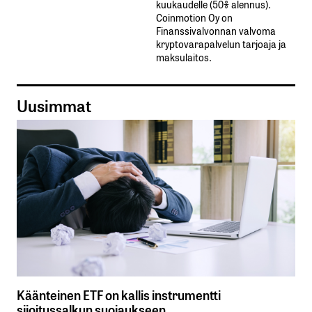
kuukaudelle​ ​(50%​ ​alennus).
Coinmotion Oy on
Finanssivalvonnan valvoma
kryptovarapalvelun tarjoaja ja
maksulaitos.
Uusimmat
Käänteinen ETF on kallis instrumentti
sijoitussalkun suojaukseen