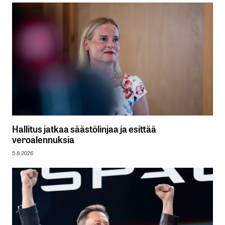
Hallitus jatkaa säästölinjaa ja esittää
veroalennuksia
5.8.2026