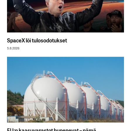
SpaceX löi tulosodotukset
5.8.2026
EU:n kaasuvarastot hupenevat – nämä