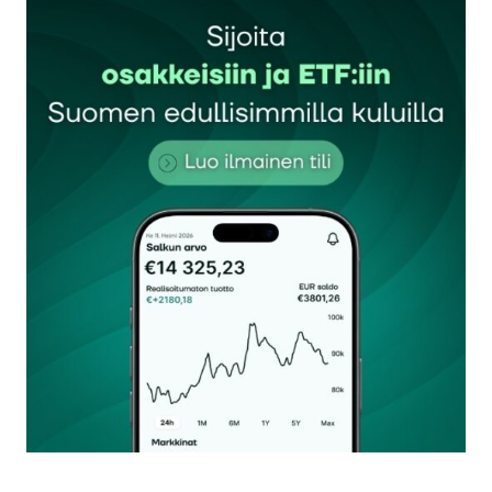
Sähköpostiosoitettasi ei julkaista.
Pakolliset
kentät on merkitty
*
Kommentti
*
Nimesi tai nimimerkkisi
*
Sähköpostiosoitteesi
*