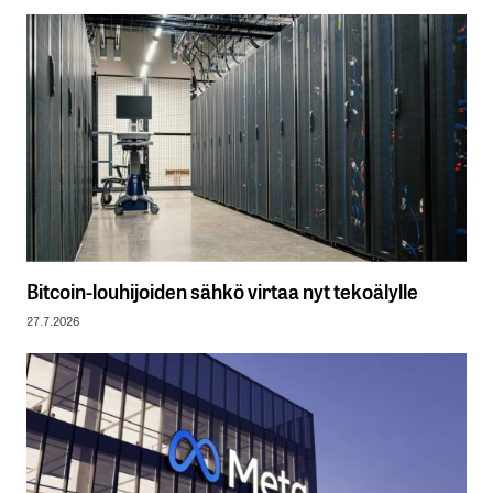
Bitcoin-louhijoiden sähkö virtaa nyt tekoälylle
27.7.2026