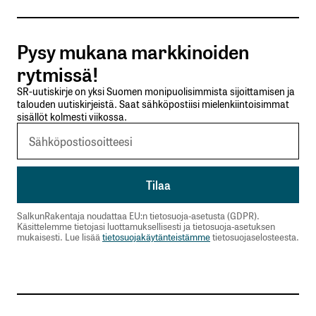
Tilaa SalkunRakentajan uutiskirje
Pysy mukana markkinoiden
Lähetä kommentti
rytmissä!
SR-uutiskirje on yksi Suomen monipuolisimmista sijoittamisen ja
talouden uutiskirjeistä. Saat sähköpostiisi mielenkiintoisimmat
sisällöt kolmesti viikossa.
SalkunRakentaja noudattaa EU:n tietosuoja-asetusta (GDPR).
Käsittelemme tietojasi luottamuksellisesti ja tietosuoja-asetuksen
mukaisesti. Lue lisää
tietosuojakäytänteistämme
tietosuojaselosteesta.