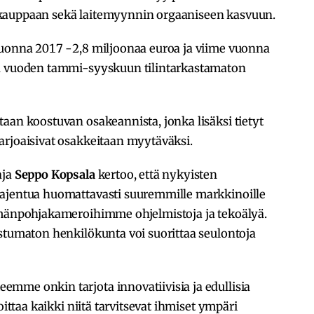
skauppaan sekä laitemyynnin orgaaniseen kasvuun.
vuonna 2017 -2,8 miljoonaa euroa ja viime vuonna
an vuoden tammi-syyskuun tilintarkastamaton
aan koostuvan osakeannista, jonka lisäksi tietyt
 tarjoaisivat osakkeitaan myytäväksi.
aja
Seppo Kopsala
kertoo, että nykyisten
aajentua huomattavasti suuremmille markkinoille
lmänpohjakameroihimme ohjelmistoja ja tekoälyä.
stumaton henkilökunta voi suorittaa seulontoja
mme onkin tarjota innovatiivisia ja edullisia
oittaa kaikki niitä tarvitsevat ihmiset ympäri