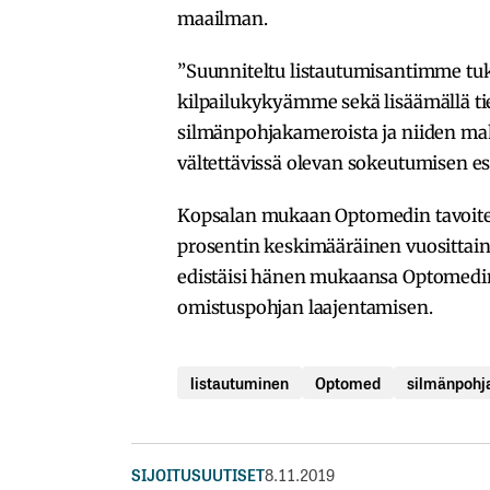
maailman.
”Suunniteltu listautumisantimme tuk
kilpailukykyämme sekä lisäämällä tie
silmänpohjakameroista ja niiden mah
vältettävissä olevan sokeutumisen es
Kopsalan mukaan Optomedin tavoite p
prosentin keskimääräinen vuosittain
edistäisi hänen mukaansa Optomedin 
omistuspohjan laajentamisen.
listautuminen
Optomed
silmänpoh
SIJOITUSUUTISET
8.11.2019