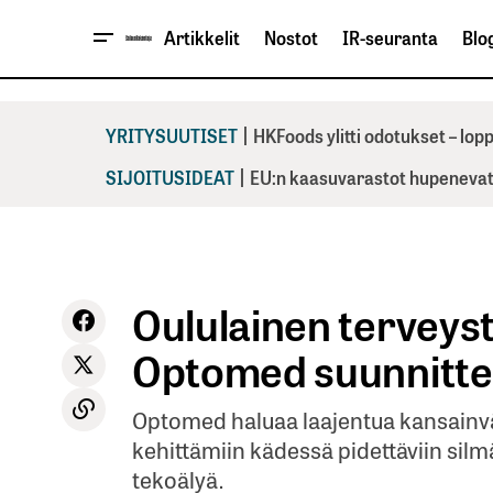
Artikkelit
Nostot
IR-seuranta
Blog
|
YRITYSUUTISET
HKFoods ylitti odotukset – lo
|
SIJOITUSIDEAT
EU:n kaasuvarastot hupenevat 
Oululainen terveys
Optomed suunnittel
Optomed haluaa laajentua kansainväl
kehittämiin kädessä pidettäviin sil
tekoälyä.