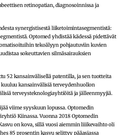
beettisen retinopatian, diagnosoinnissa ja
desta synergistisestä liiketoimintasegmentistä:
-segmentistä. Optomed yhdistää kädessä pidettävät
utomatisoituihin tekoälyyn pohjautuviin kuvien
 uudistaa sokeuttavien silmäsairauksien
52 kansainvälisellä patentilla, ja sen tuotteita
 kuuluu kansainvälisiä terveydenhuollon
älisiä terveysteknologiayhtiöitä ja jälleenmyyjiä.
kijää viime syyskuun lopussa. Optomedin
ytäryhtiö Kiinassa. Vuonna 2018 Optomedin
Kasvu on kova, sillä vuosi aiemmin liiikevaihto oli
hes 85 prosentin kasvu selittyy pääasiassa