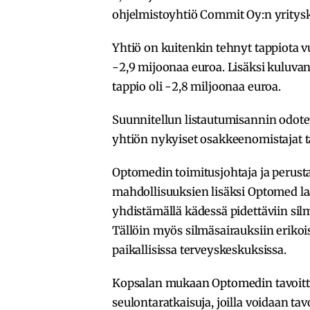
ohjelmistoyhtiö Commit Oy:n yrity
Yhtiö on kuitenkin tehnyt tappiota 
-2,9 mijoonaa euroa. Lisäksi kuluv
tappio oli -2,8 miljoonaa euroa.
Suunnitellun listautumisannin odotet
yhtiön nykyiset osakkeenomistajat
Optomedin toimitusjohtaja ja perust
mahdollisuuksien lisäksi Optomed l
yhdistämällä kädessä pidettäviin si
Tällöin myös silmäsairauksiin erikoi
paikallisissa terveyskeskuksissa.
Kopsalan mukaan Optomedin tavoittee
seulontaratkaisuja, joilla voidaan tav