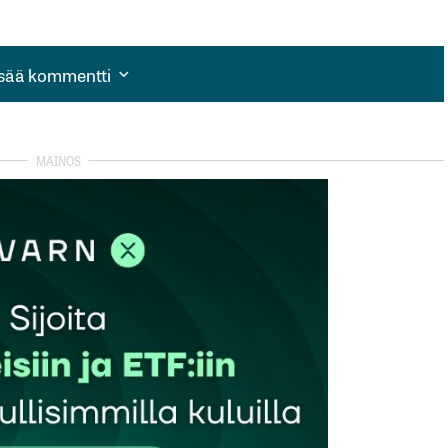
isää kommentti
isää kommentti
autua sisään
rekisteröityä
et kentät on merkitty
*