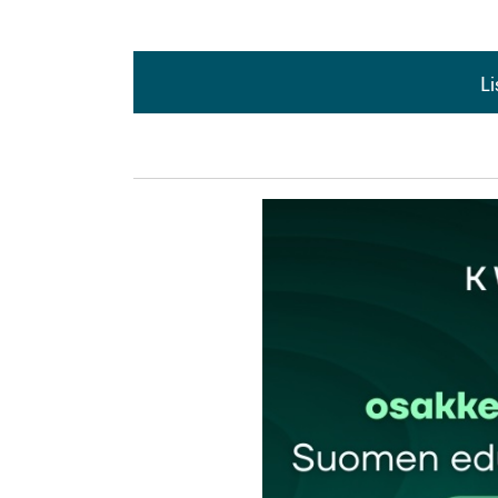
L
L
kirj
Sähköpostiosoitettasi ei julkaista.
Pakollis
Kommentti
*