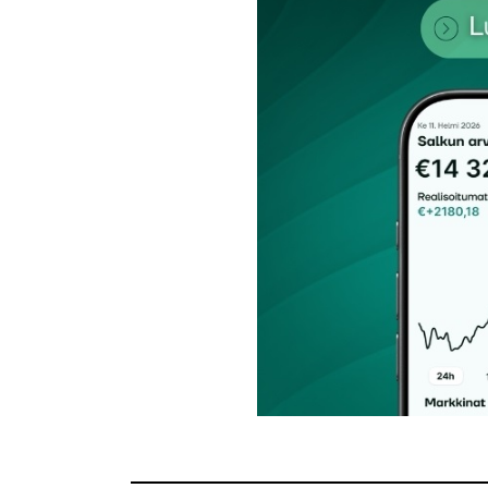
Nimesi tai nimimerkkisi
*
Tilaa SalkunRakentajan uutiskirje
Lähetä kommentti