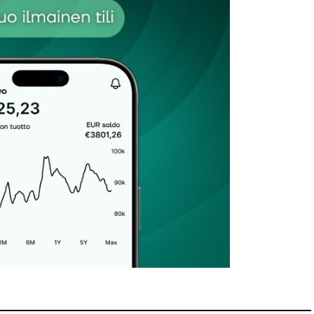
Sähköpostiosoitteesi
*