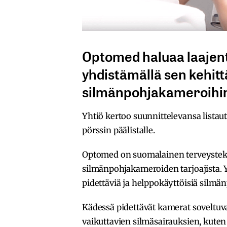
Optomed haluaa laajent
yhdistämällä sen kehitt
silmänpohjakameroihin 
Yhtiö kertoo suunnittelevansa listau
pörssin päälistalle.
Optomed on suomalainen terveystekno
silmänpohjakameroiden tarjoajista. Y
pidettäviä ja helppokäyttöisiä silmä
Kädessä pidettävät kamerat soveltuvat
vaikuttavien silmäsairauksien, kuten