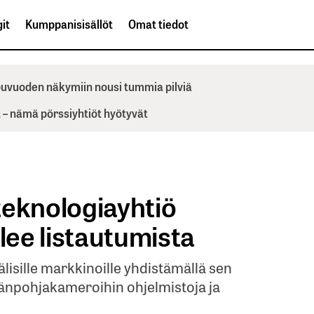
it
Kumppanisisällöt
Omat tiedot
ppuvuoden näkymiin nousi tummia pilviä
– nämä pörssiyhtiöt hyötyvät
teknologiayhtiö
ee listautumista
isille markkinoille yhdistämällä sen
mänpohjakameroihin ohjelmistoja ja