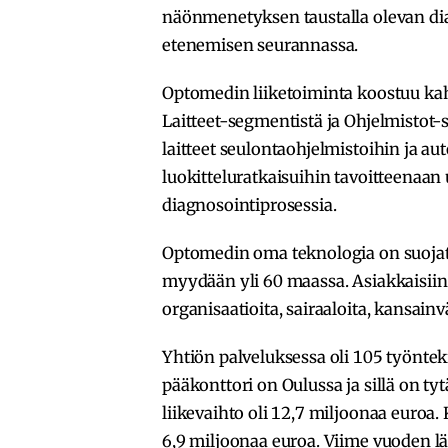
näönmenetyksen taustalla olevan dia
etenemisen seurannassa.
Optomedin liiketoiminta koostuu kah
Laitteet-segmentistä ja Ohjelmistot
laitteet seulontaohjelmistoihin ja a
luokitteluratkaisuihin tavoitteenaan
diagnosointiprosessia.
Optomedin oma teknologia on suojattu 
myydään yli 60 maassa. Asiakkaisiin
organisaatioita, sairaaloita, kansainv
Yhtiön palveluksessa oli 105 työnte
pääkonttori on Oulussa ja sillä on t
liikevaihto oli 12,7 miljoonaa euroa. 
6,9 miljoonaa euroa. Viime vuoden lä