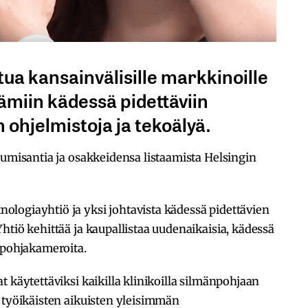
ua kansainvälisille markkinoille
ämiin kädessä pidettäviin
ohjelmistoja ja tekoälyä.
tumisantia ja osakkeidensa listaamista Helsingin
logiayhtiö ja yksi johtavista kädessä pidettävien
htiö kehittää ja kaupallistaa uudenaikaisia, kädessä
npohjakameroita.
 käytettäviksi kaikilla klinikoilla silmänpohjaan
 työikäisten aikuisten yleisimmän