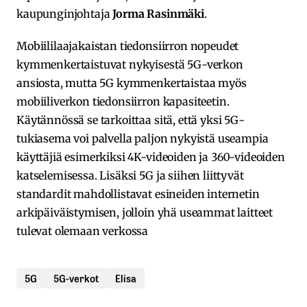
kaupunginjohtaja
Jorma Rasinmäki
.
Mobiililaajakaistan tiedonsiirron nopeudet
kymmenkertaistuvat nykyisestä 5G-verkon
ansiosta, mutta 5G kymmenkertaistaa myös
mobiiliverkon tiedonsiirron kapasiteetin.
Käytännössä se tarkoittaa sitä, että yksi 5G-
tukiasema voi palvella paljon nykyistä useampia
käyttäjiä esimerkiksi 4K-videoiden ja 360-videoiden
katselemisessa. Lisäksi 5G ja siihen liittyvät
standardit mahdollistavat esineiden internetin
arkipäiväistymisen, jolloin yhä useammat laitteet
tulevat olemaan verkossa
5G
5G-verkot
Elisa