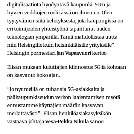
digitalisaatiota hyödyntävä kaupunki. 5G:n ja
hyvien verkkojen rooli tässä on ilmeinen. Olen
tyytyväinen siitä kehityksestä, jota kaupungissa on
eri toimijoiden yhteistyönä tapahtunut uuden
teknologian ympärillä. Tämä mahdollistaa uutta
niin Helsingille kuin helsinkiläisille yrityksille”,
Helsingin pormestari
Jan Vapaavuori
kertoo.
Elisan mukaan kuluttajien kiinnostus 5G:tä kohtaan
on kasvanut koko ajan.
”Jo nyt meillä on tuhansia 5G-asiakkaita ja
pääkaupunkiseudun verkon laajentamisen myötä
ennustamme käyttäjien määrän kasvavan
merkittävästi” , Elisan henkilöasiakasyksikön
vastaava johtaja
Vesa-Pekka Nikula
sanoo.