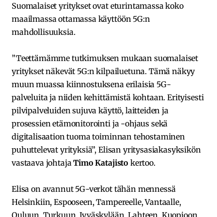
Suomalaiset yritykset ovat eturintamassa koko
maailmassa ottamassa käyttöön 5G:n
mahdollisuuksia.
”Teettämämme tutkimuksen mukaan suomalaiset
yritykset näkevät 5G:n kilpailuetuna. Tämä näkyy
muun muassa kiinnostuksena erilaisia 5G-
palveluita ja niiden kehittämistä kohtaan. Erityisesti
pilvipalveluiden sujuva käyttö, laitteiden ja
prosessien etämonitorointi ja -ohjaus sekä
digitalisaation tuoma toiminnan tehostaminen
puhuttelevat yrityksiä”, Elisan yritysasiakasyksikön
vastaava johtaja
Timo Katajisto
kertoo.
Elisa on avannut 5G-verkot tähän mennessä
Helsinkiin, Espooseen, Tampereelle, Vantaalle,
Ouluun, Turkuun, Jyväskylään, Lahteen, Kuopioon,