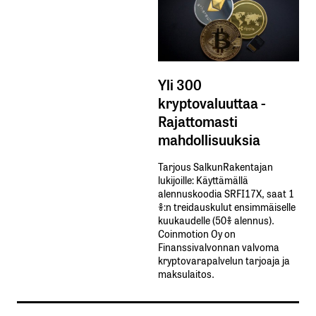
Yli 300
kryptovaluuttaa -
Rajattomasti
mahdollisuuksia
Tarjous SalkunRakentajan
lukijoille: Käyttämällä​ ​
alennuskoodia​ ​SRFI17X,​ ​saat​ ​1
%:n treidauskulut​ ​ensimmäiselle​ ​
kuukaudelle​ ​(50%​ ​alennus).
Coinmotion Oy on
Finanssivalvonnan valvoma
kryptovarapalvelun tarjoaja ja
maksulaitos.