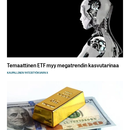
Sähköpostiosoitteesi
*
Tilaa SalkunRakentajan uutiskirje
Lähetä kommentti
Temaattinen ETF myy megatrendin kasvutarinaa
KAUPALLINEN YHTEISTYÖ
KVARN X