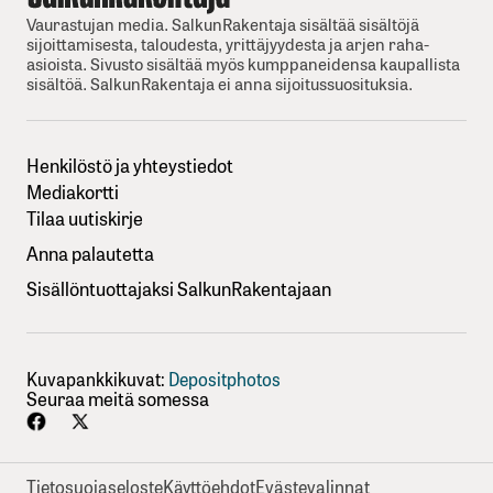
Vaurastujan media. SalkunRakentaja sisältää sisältöjä
sijoittamisesta, taloudesta, yrittäjyydesta ja arjen raha-
asioista. Sivusto sisältää myös kumppaneidensa kaupallista
sisältöä. SalkunRakentaja ei anna sijoitussuosituksia.
Henkilöstö ja yhteystiedot
Mediakortti
Tilaa uutiskirje
Anna palautetta
Sisällöntuottajaksi SalkunRakentajaan
Kuvapankkikuvat:
Depositphotos
Seuraa meitä somessa
Tietosuojaseloste
Käyttöehdot
Evästevalinnat