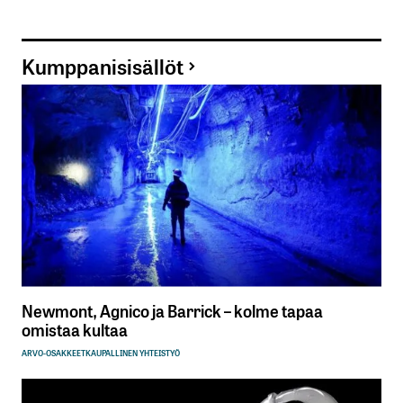
sisään
rekisteröityä
Kumppanisisällöt
Sähköpostiosoitettasi ei julkaista.
Pakolliset
kentät on merkitty
*
Kommentti
*
Newmont, Agnico ja Barrick – kolme tapaa
omistaa kultaa
Nimesi tai nimimerkkisi
*
ARVO-OSAKKEET
KAUPALLINEN YHTEISTYÖ