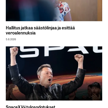
Hallitus jatkaa säästölinjaa ja esittää
veroalennuksia
5.8.2026
SpaceX löi tulosodotukset