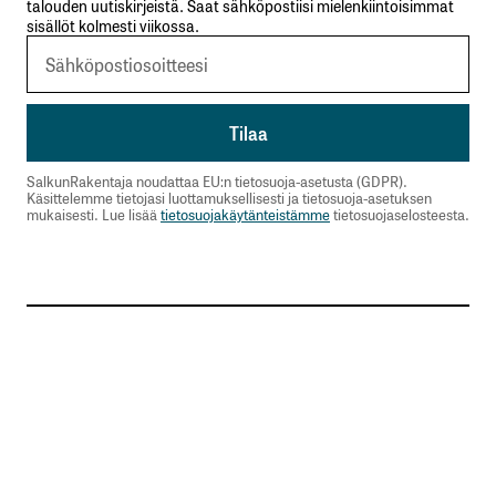
Langaton wifi toimii vain hetkittäin eli on
talouden uutiskirjeistä. Saat sähköpostiisi mielenkiintoisimmat
sisällöt kolmesti viikossa.
käyttökelvoton.
Kyllä – syy voi olla operaattorista
riippumaton(tehoton prossu, joka väsähtää
vartissa?), mutta ainakn nörtit siellä päässä ovat
yhtä kyvyttömiä selvittämään ongelmaa kuin
SalkunRakentaja noudattaa EU:n tietosuoja-asetusta (GDPR).
itse olen loppukäyttäjänä.
Käsittelemme tietojasi luottamuksellisesti ja tietosuoja-asetuksen
mukaisesti. Lue lisää
tietosuojakäytänteistämme
tietosuojaselosteesta.
Valokuitu on Suomessa kansalaisoikeus ja siitä
pitää tehdä vaaliteema. Sitä odotellessa.
Bernstein
8.12.2019 at 11:53
Vastaa
kirjautua