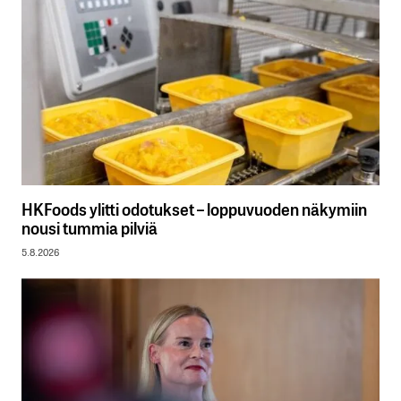
HKFoods ylitti odotukset – loppuvuoden näkymiin
nousi tummia pilviä
5.8.2026