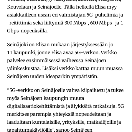
Kouvolaan ja Seinäjoelle. Tällä hetkellä Elisa myy
asiakkailleen usean eri valmistajan 5G-puhelimia ja
-reitittimiä sekä liittymiä 300 Mbps-, 600 Mbps- ja 1
Gbps-nopeuksilla.
Seinäjoki on Elisan mukaan järjestyksessään jo
11.kaupunki, jonne Elisa avaa 5G-verkon. Verkko
palvelee ensimmäisessä vaiheessa Seinäjoen
ydinkeskustaa. Lisäksi verkko kattaa muun muassa
Seinäjoen uuden Ideaparkin ympäristön.
”5G-verkko on Seinäjoelle vahva kilpailuetu ja tukee
myös Seinäjoen kaupungin muuta
digitalisaatiokehittämistä ja älykkäitä ratkaisuja. 5G
merkitsee parempia yhteyksiä nopeudeltaan ja
laadultaan kuntalaisille, yrityksille, matkailijoille ja
tapahtumakävijöille”, sanoo Seinäjoen