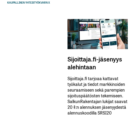
KAUPALLINEN YHTEISTYÖ
KVARN X
Sijoittaja.fi-jäsenyys
alehintaan
Sijoittaja.fi tarjoaa kattavat
työkalut ja tiedot markkinoiden
seuraamiseen sekä parempien
sijoituspäätösten tekemiseen.
SalkunRakentajan lukijat saavat
20 %:n alennuksen jäsenyydestä
alennuskoodilla SRSI20