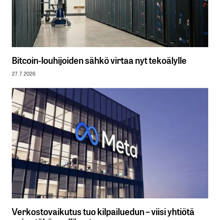
Bitcoin-louhijoiden sähkö virtaa nyt tekoälylle
27.7.2026
Verkostovaikutus tuo kilpailuedun – viisi yhtiötä