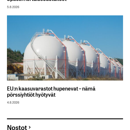
5.8.2026
EU:n kaasuvarastot hupenevat – nämä
pörssiyhtiöt hyötyvät
4.8.2026
Nostot