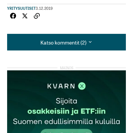
YRITYSUUTISET
3.12.2019
Katso kommentit (2)
Katso kommentit (2)
Hienoa hienoa että Suomi ottaa näin aktiivisesti
osaa 5G-verkoston asentamiseen 😉 Ovatko
päättäjät ottaneet huomioon siitä tulevaisuudessa
aiheutuvat terveydelliset seuraukset, joista on JO
olemassa tieteellisiä tutkimustuloksia, vaikkakin
TOISTAISEKSI pienessä mittakaavassa ?
Auli Ekman
4.12.2019 at 13:13
Vastaa