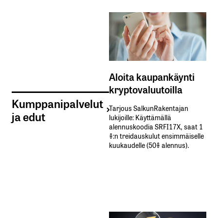
Aloita kaupankäynti
kryptovaluutoilla
Kumppanipalvelut
Tarjous SalkunRakentajan
ja edut
lukijoille: Käyttämällä​ ​
alennuskoodia​ ​SRFI17X,​ ​saat​ ​1
%:n treidauskulut​ ​ensimmäiselle​ ​
kuukaudelle​ ​(50%​ ​alennus).