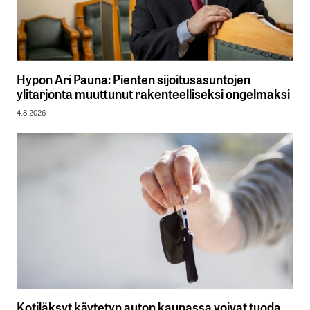
Hypon Ari Pauna: Pienten sijoitusasuntojen
ylitarjonta muuttunut rakenteelliseksi ongelmaksi
4.8.2026
Kotiläksyt käytetyn auton kaupassa voivat tuoda