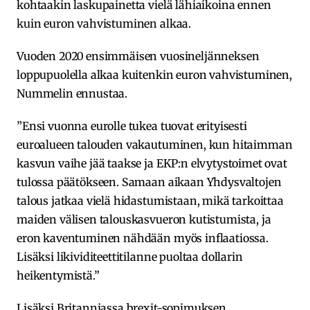
kohtaakin laskupainetta vielä lähiaikoina ennen
kuin euron vahvistuminen alkaa.
Vuoden 2020 ensimmäisen vuosineljänneksen
loppupuolella alkaa kuitenkin euron vahvistuminen,
Nummelin ennustaa.
”Ensi vuonna eurolle tukea tuovat erityisesti
euroalueen talouden vakautuminen, kun hitaimman
kasvun vaihe jää taakse ja EKP:n elvytystoimet ovat
tulossa päätökseen. Samaan aikaan Yhdysvaltojen
talous jatkaa vielä hidastumistaan, mikä tarkoittaa
maiden välisen talouskasvueron kutistumista, ja
eron kaventuminen nähdään myös inflaatiossa.
Lisäksi likividiteettitilanne puoltaa dollarin
heikentymistä.”
Lisäksi Britanniassa brexit-sopimuksen