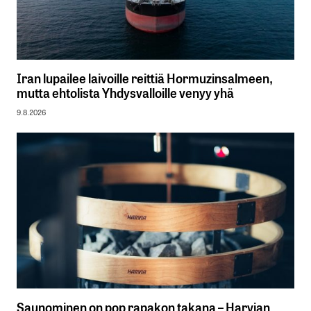
Iran lupailee laivoille reittiä Hormuzinsalmeen,
mutta ehtolista Yhdysvalloille venyy yhä
9.8.2026
Saunominen on pop rapakon takana – Harvian