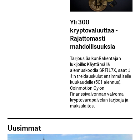
Yli 300
kryptovaluuttaa -
Rajattomasti
mahdollisuuksia
Tarjous SalkunRakentajan
lukijoille: Käyttämällä​ ​
alennuskoodia​ ​SRFI17X,​ ​saat​ ​1
%:n treidauskulut​ ​ensimmäiselle​ ​
kuukaudelle​ ​(50%​ ​alennus).
Coinmotion Oy on
Finanssivalvonnan valvoma
kryptovarapalvelun tarjoaja ja
maksulaitos.
Uusimmat