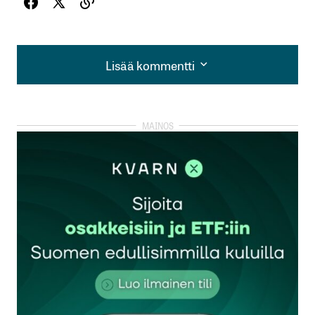
Lisää kommentti
Lisää kommentti
kirjautua
sisään
rekisteröityä
Sähköpostiosoitettasi ei julkaista.
Pakolliset
kentät on merkitty
*