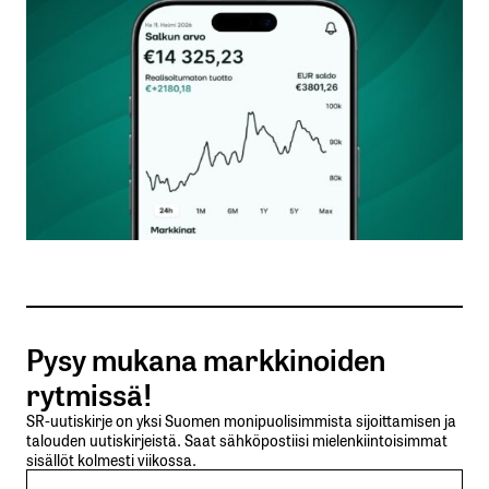
Kommentti
*
Nimesi tai nimimerkkisi
*
Sähköpostiosoitteesi
*
Tilaa SalkunRakentajan uutiskirje
Pysy mukana markkinoiden
Lähetä kommentti
rytmissä!
SR-uutiskirje on yksi Suomen monipuolisimmista sijoittamisen ja
talouden uutiskirjeistä. Saat sähköpostiisi mielenkiintoisimmat
sisällöt kolmesti viikossa.