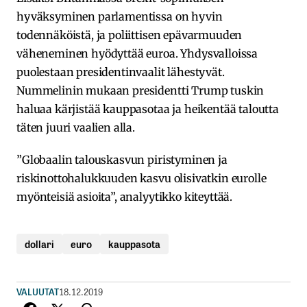
hyväksyminen parlamentissa on hyvin
todennäköistä, ja poliittisen epävarmuuden
väheneminen hyödyttää euroa. Yhdysvalloissa
puolestaan presidentinvaalit lähestyvät.
Nummelinin mukaan presidentti Trump tuskin
haluaa kärjistää kauppasotaa ja heikentää taloutta
täten juuri vaalien alla.
”Globaalin talouskasvun piristyminen ja
riskinottohalukkuuden kasvu olisivatkin eurolle
myönteisiä asioita”, analyytikko kiteyttää.
dollari
euro
kauppasota
VALUUTAT
18.12.2019