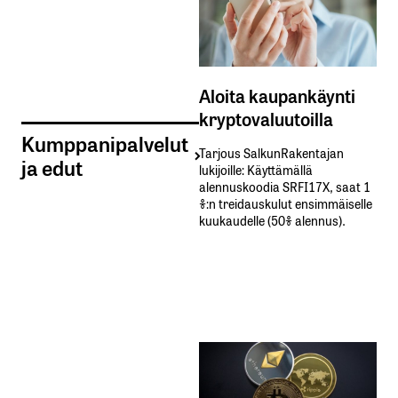
Aloita kaupankäynti
kryptovaluutoilla
Kumppanipalvelut
Tarjous SalkunRakentajan
ja edut
lukijoille: Käyttämällä​ ​
alennuskoodia​ ​SRFI17X,​ ​saat​ ​1
%:n treidauskulut​ ​ensimmäiselle​ ​
kuukaudelle​ ​(50%​ ​alennus).