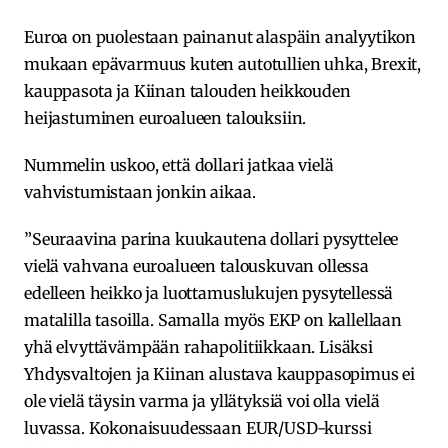
Euroa on puolestaan painanut alaspäin analyytikon
mukaan epävarmuus kuten autotullien uhka, Brexit,
kauppasota ja Kiinan talouden heikkouden
heijastuminen euroalueen talouksiin.
Nummelin uskoo, että dollari jatkaa vielä
vahvistumistaan jonkin aikaa.
”Seuraavina parina kuukautena dollari pysyttelee
vielä vahvana euroalueen talouskuvan ollessa
edelleen heikko ja luottamuslukujen pysytellessä
matalilla tasoilla. Samalla myös EKP on kallellaan
yhä elvyttävämpään rahapolitiikkaan. Lisäksi
Yhdysvaltojen ja Kiinan alustava kauppasopimus ei
ole vielä täysin varma ja yllätyksiä voi olla vielä
luvassa. Kokonaisuudessaan EUR/USD-kurssi