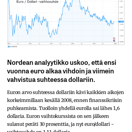
Nordean analyytikko uskoo, että ensi
vuonna euro alkaa vihdoin ja viimein
vahvistua suhteessa dollariin.
Euron arvo suhteessa dollariin kävi kaikkien aikojen
korkeimmillaan kesällä 2008, ennen finanssikriisin
puhkeamista. Tuolloin yhdellä eurolla sai lähes 1,6
dollaria. Euron vaihtokurssista on sen jälkeen
sulanut peräti 30 prosenttia, ja nyt euro/dollari -
vaihtosuhde on 1,11 dollaria.