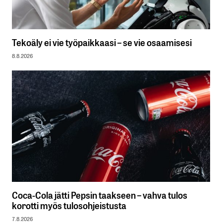
Tekoäly ei vie työpaikkaasi – se vie osaamisesi
8.8.2026
Coca-Cola jätti Pepsin taakseen – vahva tulos
korotti myös tulosohjeistusta
7.8.2026