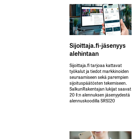
Sijoittaja.fi-jäsenyys
alehintaan
Sijoittaja.fi tarjoaa kattavat
työkalut ja tiedot markkinoiden
seuraamiseen sekä parempien
sijoituspäätösten tekemiseen.
SalkunRakentajan lukijat saavat
20 %:n alennuksen jäsenyydestä
alennuskoodilla SRSI20