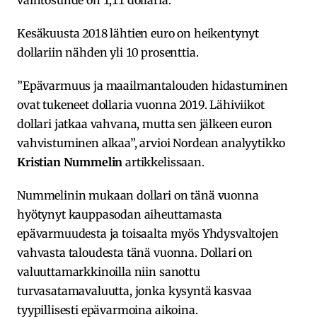
Kesäkuusta 2018 lähtien euro on heikentynyt
dollariin nähden yli 10 prosenttia.
”Epävarmuus ja maailmantalouden hidastuminen
ovat tukeneet dollaria vuonna 2019. Lähiviikot
dollari jatkaa vahvana, mutta sen jälkeen euron
vahvistuminen alkaa”, arvioi Nordean analyytikko
Kristian Nummelin
artikkelissaan.
Nummelinin mukaan dollari on tänä vuonna
hyötynyt kauppasodan aiheuttamasta
epävarmuudesta ja toisaalta myös Yhdysvaltojen
vahvasta taloudesta tänä vuonna. Dollari on
valuuttamarkkinoilla niin sanottu
turvasatamavaluutta, jonka kysyntä kasvaa
tyypillisesti epävarmoina aikoina.