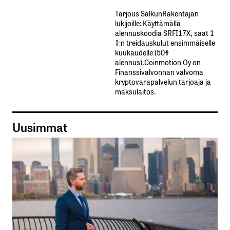
Tarjous SalkunRakentajan
lukijoille: Käyttämällä​ ​
alennuskoodia​ ​SRFI17X,​ ​saat​ ​1
%:n treidauskulut​ ​ensimmäiselle​ ​
kuukaudelle​ ​(50%​ ​
alennus).Coinmotion Oy on
Finanssivalvonnan valvoma
kryptovarapalvelun tarjoaja ja
maksulaitos.
Uusimmat