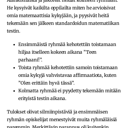
He kysyivät kaikilta oppilailta miten he arvioisivat
omia matemaattisia kykyjään, ja pyysivät heitä
tekemään sen jälkeen standardoidun matematiikan
testin.
Ensimmäistä ryhmää kehotettiin toistamaan
hiljaa itselleen kokeen aikana ”Teen
parhaani!”.
Toista ryhmää kehotettiin samoin toistamaan
omia kykyjä vahvistavaa affirmaatiota, kuten
”Olen erittäin hyvä tässä”.
Kolmatta ryhmää ei pyydetty tekemään mitään
erityistä testin aikana.
Tulokset olivat silmiinpistäviä ja ensimmäisen
ryhmän opiskelijat menestyivät muita ryhmäläisiä
paremmin. Merkittävin parannus oli kuitenkin