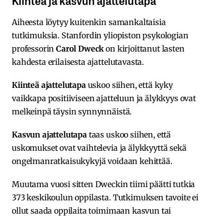
Aiheesta löytyy kuitenkin samankaltaisia
tutkimuksia. Stanfordin yliopiston psykologian
professorin
Carol Dweck
on kirjoittanut lasten
kahdesta erilaisesta ajattelutavasta.
Kiinteä ajattelutapa
uskoo siihen, että kyky
vaikkapa positiiviseen ajatteluun ja älykkyys ovat
melkeinpä täysin synnynnäistä.
Kasvun ajattelutapa
taas uskoo siihen, että
uskomukset ovat vaihtelevia ja älykkyyttä sekä
ongelmanratkaisukykyjä voidaan kehittää.
Muutama vuosi sitten Dweckin tiimi päätti tutkia
373 keskikoulun oppilasta. Tutkimuksen tavoite ei
ollut saada oppilaita toimimaan kasvun tai