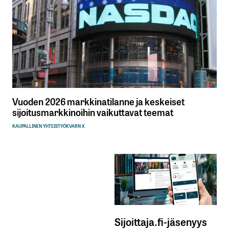
Vuoden 2026 markkinatilanne ja keskeiset
sijoitusmarkkinoihin vaikuttavat teemat
KAUPALLINEN YHTEISTYÖ
KVARN X
Sijoittaja.fi-jäsenyys