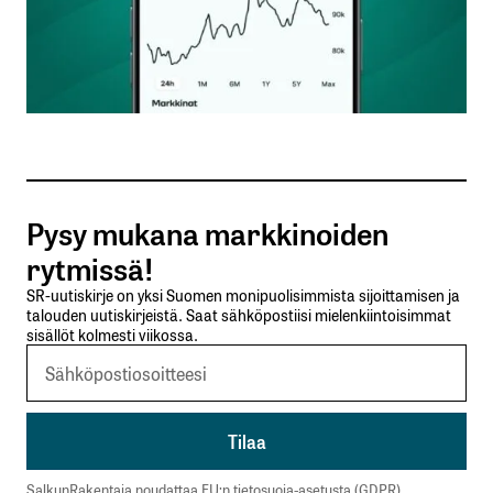
Nimesi tai nimimerkkisi
*
Sähköpostiosoitteesi
*
Tilaa SalkunRakentajan uutiskirje
Pysy mukana markkinoiden
Lähetä kommentti
rytmissä!
SR-uutiskirje on yksi Suomen monipuolisimmista sijoittamisen ja
talouden uutiskirjeistä. Saat sähköpostiisi mielenkiintoisimmat
sisällöt kolmesti viikossa.
SalkunRakentaja noudattaa EU:n tietosuoja-asetusta (GDPR).