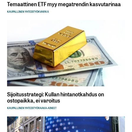
Temaattinen ETF myy megatrendin kasvutarinaa
KAUPALLINEN YHTEISTYÖ
KVARN X
Sijoitusstrategi: Kullan hintanotkahdus on
ostopaikka, ei varoitus
KAUPALLINEN YHTEISTYÖ
RAAKA-AINEET