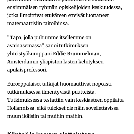
ensimmäisen ryhmän opiskelijoiden keskuudessa,
jotka ilmoittivat etukäteen etteivät luottaneet
matemaattisiin taitoihinsa.
”Tapa, jolla puhumme itsellemme on
avainasemassa”, sanoi tutkimuksen
yhteistyökumppani
Eddie Brummelman
,
Amsterdamin yliopiston lasten kehityksen
apulaisprofessori.
Eurooppalaiset tutkijat huomauttivat nopeasti
tutkimuksessa ilmentyvistä puutteista.
Tutkimuksessa testattiin vain keskiasteen oppilaita
Hollannissa, eikä tulokset ole näin sovellettavissa
muun ikäisiin tai muihin maihin.
Kiinteä ja kasvun ajattelutapa