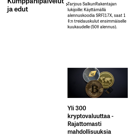
Kumppanipalvelut
Tarjous SalkunRakentajan
ja edut
lukijoille: Käyttämällä​ ​
alennuskoodia​ ​SRFI17X,​ ​saat​ ​1
%:n treidauskulut​ ​ensimmäiselle​ ​
kuukaudelle​ ​(50%​ ​alennus).
Yli 300
kryptovaluuttaa -
Rajattomasti
mahdollisuuksia