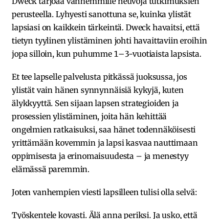
Dweck tarjoaa vanhemmille neuvoja tutkimuksien
perusteella. Lyhyesti sanottuna se, kuinka ylistät
lapsiasi on kaikkein tärkeintä. Dweck havaitsi, että
tietyn tyylinen ylistäminen johti havaittaviin eroihin
jopa silloin, kun puhumme 1–3-vuotiaista lapsista.
Et tee lapselle palvelusta pitkässä juoksussa, jos
ylistät vain hänen synnynnäisiä kykyjä, kuten
älykkyyttä. Sen sijaan lapsen strategioiden ja
prosessien ylistäminen, joita hän kehittää
ongelmien ratkaisuksi, saa hänet todennäköisesti
yrittämään kovemmin ja lapsi kasvaa nauttimaan
oppimisesta ja erinomaisuudesta – ja menestyy
elämässä paremmin.
Joten vanhempien viesti lapsilleen tulisi olla selvä:
Työskentele kovasti. Älä anna periksi. Ja usko, että