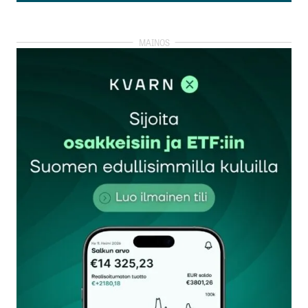
Lisää kommentti
kirjautua
sisään
rekisteröityä
Sähköpostiosoitettasi ei julkaista.
Pakolliset
kentät on merkitty
*
Kommentti
*