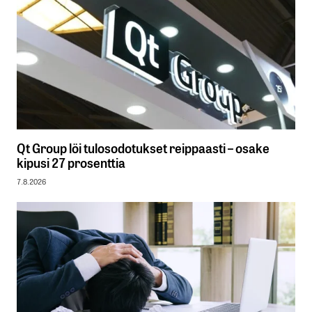
Qt Group löi tulosodotukset reippaasti – osake
kipusi 27 prosenttia
7.8.2026