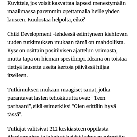
Kuvittele, jos voisit kasvattaa lapsesi menestymään
maailmassa paremmin opettamalla heille yhden
lauseen. Kuulostaa helpolta, eikö?
Child Development -lehdessä esiintyneen kiehtovan
uuden tutkimuksen mukaan tämä on mahdollista.
Kyse on osittain positiivisen ajattelun voimasta,
mutta tapa on hieman spesifimpi. Ideana on toistaa
tiettyä lausetta useita kertoja päivässä hiljaa
itselleen.
Tutkimuksen mukaan maagiset sanat, jotka
parantavat lasten tehokkuutta ovat: ”Teen
parhaani”, eikä esimerkiksi ”Olen erittäin hyvä
tässä”.
Tutkijat valitsivat 212 keskiasteen oppilasta
Alankomaista ja jakoivat heidät kolmeen ryhmään.