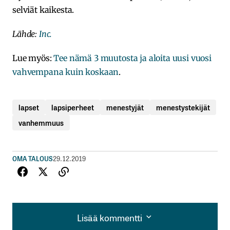
selviät kaikesta.
Lähde:
Inc
.
Lue myös:
Tee nämä 3 muutosta ja aloita uusi vuosi
vahvempana kuin koskaan
.
lapset
lapsiperheet
menestyjät
menestystekijät
vanhemmuus
OMA TALOUS
29.12.2019
Lisää kommentti