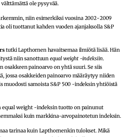
 välttämättä ole pysyvää.
tarkemmin, niin esimerkiksi vuosina 2002-2009
a oli tuottanut kahden vuoden ajanjaksolla S&P
rs
tutki Lapthornen havaitsemaa ilmiötä lisää. Hän
itystä niin sanottuun
equal weight -indeksiin
.
in osakkeen painoarvo on yhtä suuri. Se siis
ä, jossa osakkeiden painoarvo määräytyy niiden
s muodosti samoista S&P 500 -indeksin yhtiöistä
n equal weight -indeksin tuotto on painunut
isemmaksi kuin markkina-arvopainotetun indeksin.
amaa tarinaa kuin Lapthornenkin tulokset. Mikä