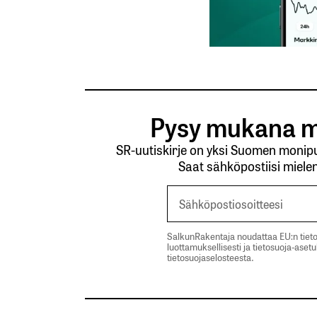
Pysy mukana m
SR-uutiskirje on yksi Suomen monipuo
Saat sähköpostiisi mielen
SalkunRakentaja noudattaa EU:n tieto
luottamuksellisesti ja tietosuoja-aset
tietosuojaselosteesta.