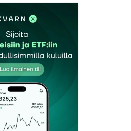
et kentät on merkitty
*
Sähköpostiosoitteesi
*