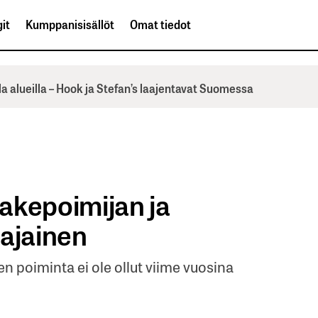
it
Kumppanisisällöt
Omat tiedot
la alueilla – Hook ja Stefan’s laajentavat Suomessa
akepoimijan ja
najainen
 poiminta ei ole ollut viime vuosina