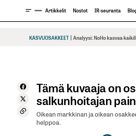
Artikkelit
Nostot
IR-seuranta
Blog
|
KASVUOSAKKEET
Analyysi: NoHo kasvaa kaikil
Tämä kuvaaja on os
salkunhoitajan pai
Oikean markkinan ja oikean osakkeen
helppoa.