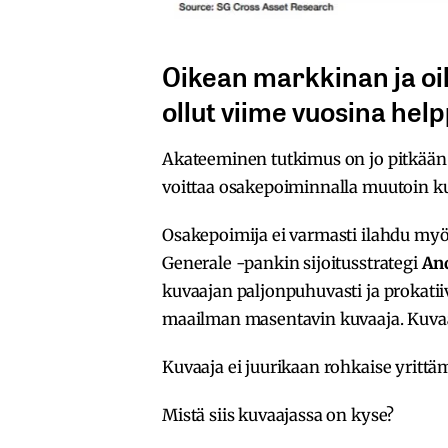
Oikean markkinan ja oi
ollut viime vuosina hel
Akateeminen tutkimus on jo pitkään o
voittaa osakepoiminnalla muutoin kuin
Osakepoimija ei varmasti ilahdu myös
Generale -pankin sijoitusstrategi
An
kuvaajan paljonpuhuvasti ja prokatiiv
maailman masentavin kuvaaja. Kuvaaj
Kuvaaja ei juurikaan rohkaise yrittä
Mistä siis kuvaajassa on kyse?