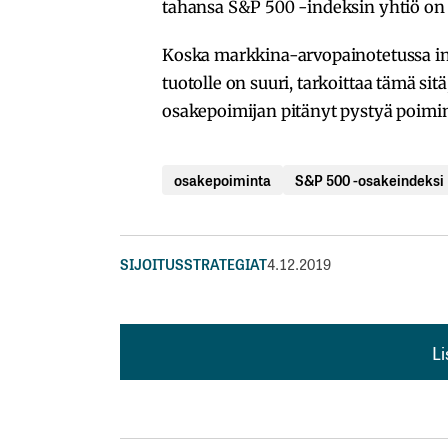
tahansa S&P 500 -indeksin yhtiö on 
Koska markkina-arvopainotetussa in
tuotolle on suuri, tarkoittaa tämä sitä
osakepoimijan pitänyt pystyä poimim
osakepoiminta
S&P 500 -osakeindeksi
SIJOITUSSTRATEGIAT
4.12.2019
L
L
kirj