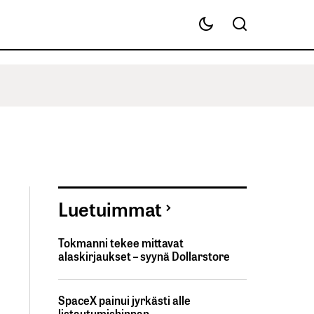
Luetuimmat
Tokmanni tekee mittavat
alaskirjaukset – syynä Dollarstore
SpaceX painui jyrkästi alle
listautumishinnan