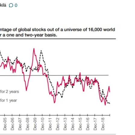
kilä
0