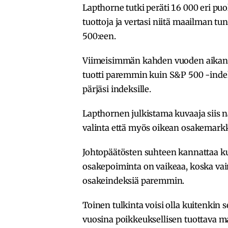
Lapthorne tutki peräti 16 000 eri pu
tuottoja ja vertasi niitä maailman 
500:een.
Viimeisimmän kahden vuoden aikana 
tuotti paremmin kuin S&P 500 -indeks
pärjäsi indeksille.
Lapthornen julkistama kuvaaja siis n
valinta että myös oikean osakemarkki
Johtopäätösten suhteen kannattaa kui
osakepoiminta on vaikeaa, koska vai
osakeindeksiä paremmin.
Toinen tulkinta voisi olla kuitenkin 
vuosina poikkeuksellisen tuottava