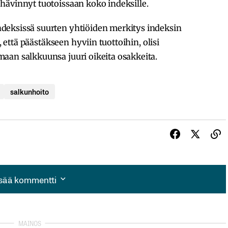
hävinnyt tuotoissaan koko indeksille.
deksissä suurten yhtiöiden merkitys indeksin
, että päästäkseen hyviin tuottoihin, olisi
aan salkkuunsa juuri oikeita osakkeita.
salkunhoito
isää kommentti
isää kommentti
autua sisään
rekisteröityä