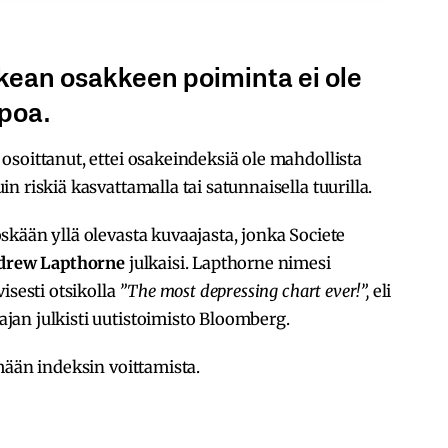
kean osakkeen poiminta ei ole
ppoa.
soittanut, ettei osakeindeksiä ole mahdollista
 riskiä kasvattamalla tai satunnaisella tuurilla.
kään yllä olevasta kuvaajasta, jonka Societe
drew Lapthorne
julkaisi. Lapthorne nimesi
isesti otsikolla
”The most depressing chart ever!”,
eli
an julkisti uutistoimisto Bloomberg.
mään indeksin voittamista.