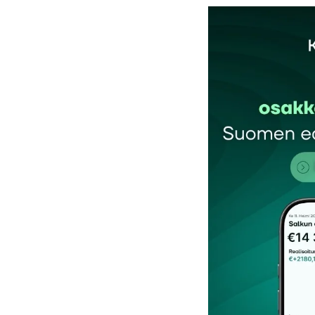
Sähköpostiosoitettasi ei julkaista.
Pakollis
Kommentti
*
Nimesi tai nimimerkkisi
*
Tilaa SalkunRakentajan uutiskirje
Lähetä kommentti