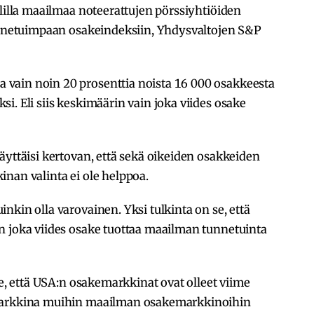
olilla maailmaa noteerattujen pörssiyhtiöiden
tunnetuimpaan osakeindeksiin, Yhdysvaltojen S&P
vain noin 20 prosenttia noista 16 000 osakkeesta
i. Eli siis keskimäärin vain joka viides osake
äyttäisi kertovan, että sekä oikeiden osakkeiden
nan valinta ei ole helppoa.
nkin olla varovainen. Yksi tulkinta on se, että
n joka viides osake tuottaa maailman tunnetuinta
se, että USA:n osakemarkkinat ovat olleet viime
 markkina muihin maailman osakemarkkinoihin