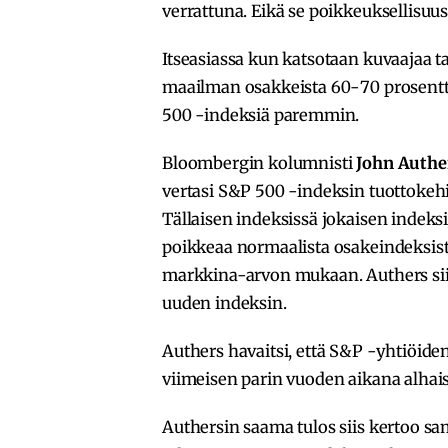
verrattuna. Eikä se poikkeuksellisuus
Itseasiassa kun katsotaan kuvaajaa 
maailman osakkeista 60-70 prosentti
500 -indeksiä paremmin.
Bloombergin kolumnisti
John Authe
vertasi S&P 500 -indeksin tuottokeh
Tällaisen indeksissä jokaisen indeks
poikkeaa normaalista osakeindeksist
markkina-arvon mukaan. Authers sii
uuden indeksin.
Authers havaitsi, että S&P -yhtiöide
viimeisen parin vuoden aikana alha
Authersin saama tulos siis kertoo s