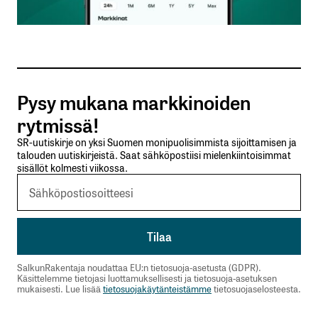
Sähköpostiosoitteesi
*
Tilaa SalkunRakentajan uutiskirje
Pysy mukana markkinoiden
Lähetä kommentti
rytmissä!
SR-uutiskirje on yksi Suomen monipuolisimmista sijoittamisen ja
talouden uutiskirjeistä. Saat sähköpostiisi mielenkiintoisimmat
sisällöt kolmesti viikossa.
SalkunRakentaja noudattaa EU:n tietosuoja-asetusta (GDPR).
Käsittelemme tietojasi luottamuksellisesti ja tietosuoja-asetuksen
mukaisesti. Lue lisää
tietosuojakäytänteistämme
tietosuojaselosteesta.