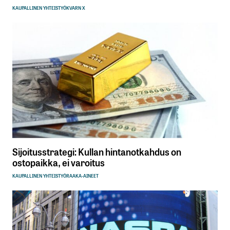
KAUPALLINEN YHTEISTYÖ
KVARN X
Sijoitusstrategi: Kullan hintanotkahdus on
ostopaikka, ei varoitus
KAUPALLINEN YHTEISTYÖ
RAAKA-AINEET