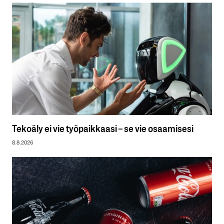
Tekoäly ei vie työpaikkaasi – se vie osaamisesi
8.8.2026