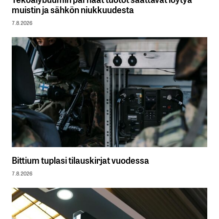
muistin ja sähkön niukkuudesta
7.8.2026
Bittium tuplasi tilauskirjat vuodessa
7.8.2026