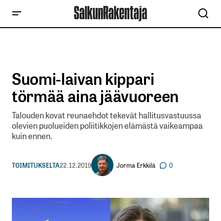
Suomi-laivan kippari
törmää aina jäävuoreen
Talouden kovat reunaehdot tekevät hallitusvastuussa
olevien puolueiden poliitikkojen elämästä vaikeampaa
kuin ennen.
Jorma Erkkilä
TOIMITUKSELTA
22.12.2019
0