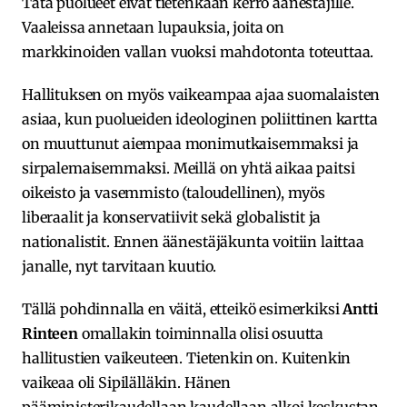
Tätä puolueet eivät tietenkään kerro äänestäjille.
Vaaleissa annetaan lupauksia, joita on
markkinoiden vallan vuoksi mahdotonta toteuttaa.
Hallituksen on myös vaikeampaa ajaa suomalaisten
asiaa, kun puolueiden ideologinen poliittinen kartta
on muuttunut aiempaa monimutkaisemmaksi ja
sirpalemaisemmaksi. Meillä on yhtä aikaa paitsi
oikeisto ja vasemmisto (taloudellinen), myös
liberaalit ja konservatiivit sekä globalistit ja
nationalistit. Ennen äänestäjäkunta voitiin laittaa
janalle, nyt tarvitaan kuutio.
Tällä pohdinnalla en väitä, etteikö esimerkiksi
Antti
Rinteen
omallakin toiminnalla olisi osuutta
hallitustien vaikeuteen. Tietenkin on. Kuitenkin
vaikeaa oli Sipilälläkin. Hänen