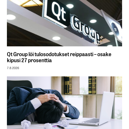
Qt Group löi tulosodotukset reippaasti – osake
kipusi 27 prosenttia
7.8.2026