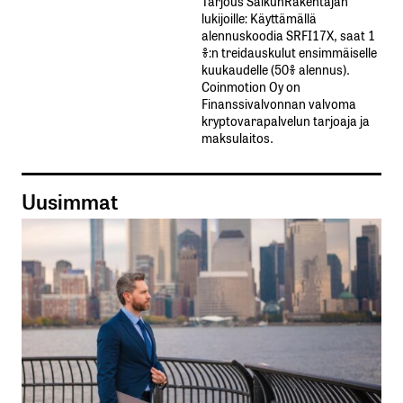
Tarjous SalkunRakentajan
lukijoille: Käyttämällä​ ​
alennuskoodia​ ​SRFI17X,​ ​saat​ ​1
%:n treidauskulut​ ​ensimmäiselle​ ​
kuukaudelle​ ​(50%​ ​alennus).
Coinmotion Oy on
Finanssivalvonnan valvoma
kryptovarapalvelun tarjoaja ja
maksulaitos.
Uusimmat