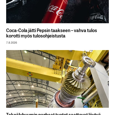
Coca-Cola jätti Pepsin taakseen – vahva tulos
korotti myös tulosohjeistusta
7.8.2026
Tekoälybuumin parhaat tuotot saattavat löytyä