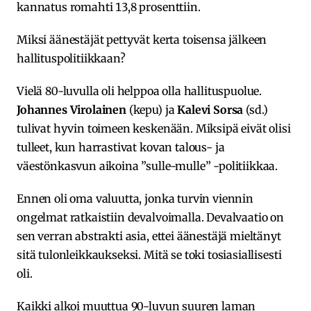
kannatus romahti 13,8 prosenttiin.
Miksi äänestäjät pettyvät kerta toisensa jälkeen
hallituspolitiikkaan?
Vielä 80-luvulla oli helppoa olla hallituspuolue.
Johannes Virolainen
(kepu) ja
Kalevi Sorsa
(sd.)
tulivat hyvin toimeen keskenään. Miksipä eivät olisi
tulleet, kun harrastivat kovan talous- ja
väestönkasvun aikoina ”sulle-mulle” -politiikkaa.
Ennen oli oma valuutta, jonka turvin viennin
ongelmat ratkaistiin devalvoimalla. Devalvaatio on
sen verran abstrakti asia, ettei äänestäjä mieltänyt
sitä tulonleikkaukseksi. Mitä se toki tosiasiallisesti
oli.
Kaikki alkoi muuttua 90-luvun suuren laman