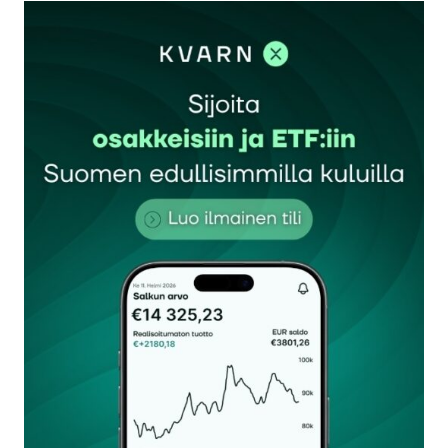
kirjautua
sisään
rekisteröityä
Sähköpostiosoitettasi ei julkaista.
Pakolliset
kentät on merkitty
*
Kommentti
*
Nimesi tai nimimerkkisi
*