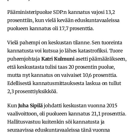
Pääministeripuolue SDP:n kannatus vajosi 13,2
prosenttiin, kun vielä kevään eduskuntavaaleissa
puolueen kannatus oli 17,7 prosenttia.
Vielä pahempi on keskustan tilanne. Sen tuoreinta
kannatusta voi kutsua jo lähes katastrofiksi. Tuore
puheenjohtaja
Katri Kulmuni
asetti päämääräkseen,
että keskustasta tulisi taas 20 prosentin puolue,
mutta nyt kannatus on vaivaiset 10,6 prosenttia.
Edellisestä kannatusmittauksesta laskua on tullut
2,3 prosenttiyksikköä.
Kun
Juha Sipilä
johdatti keskustan vuonna 2015
vaalivoittoon, oli puolueen kannatus 21,1 prosenttia.
Hallitusvastuu kuitenkin söi kannatusta ja
seuraavissa eduskuntavaaleissa tänä vuonna