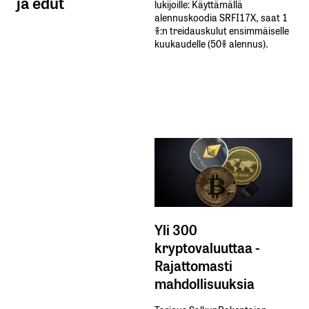
ja edut
lukijoille: Käyttämällä​ ​
alennuskoodia​ ​SRFI17X,​ ​saat​ ​1
%:n treidauskulut​ ​ensimmäiselle​ ​
kuukaudelle​ ​(50%​ ​alennus).
Yli 300
kryptovaluuttaa -
Rajattomasti
mahdollisuuksia