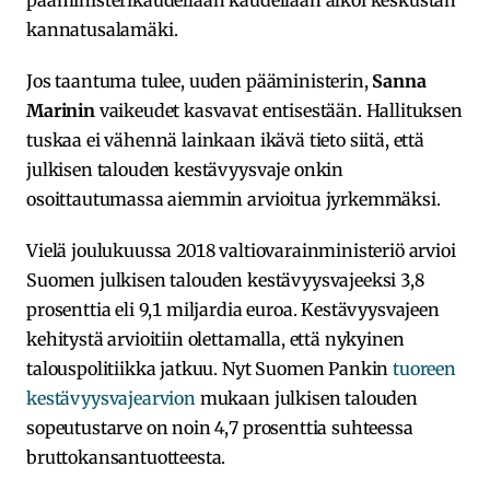
pääministerikaudellaan kaudellaan alkoi keskustan
kannatusalamäki.
Jos taantuma tulee, uuden pääministerin,
Sanna
Marinin
vaikeudet kasvavat entisestään. Hallituksen
tuskaa ei vähennä lainkaan ikävä tieto siitä, että
julkisen talouden kestävyysvaje onkin
osoittautumassa aiemmin arvioitua jyrkemmäksi.
Vielä joulukuussa 2018 valtiovarainministeriö arvioi
Suomen julkisen talouden kestävyysvajeeksi 3,8
prosenttia eli 9,1 miljardia euroa. Kestävyysvajeen
kehitystä arvioitiin olettamalla, että nykyinen
talouspolitiikka jatkuu. Nyt Suomen Pankin
tuoreen
kestävyysvajearvion
mukaan julkisen talouden
sopeutustarve on noin 4,7 prosenttia suhteessa
bruttokansantuotteesta.