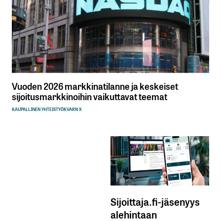
Vuoden 2026 markkinatilanne ja keskeiset
sijoitusmarkkinoihin vaikuttavat teemat
KAUPALLINEN YHTEISTYÖ
KVARN X
Sijoittaja.fi-jäsenyys
alehintaan