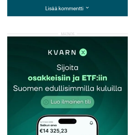
Lisää kommentti
Lisää kommentti
kirjautua
sisään
rekisteröityä
Sähköpostiosoitettasi ei julkaista.
Pakolliset
kentät on merkitty
*
Kommentti
*