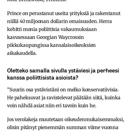
Prince on perustanut useita yrityksiä ja rakentanut
niillä 40 miljoonan dollarin omaisuuden. Herra
kehitti monia poliittisia vakaumuksiaan
kasvaessaan Georgian Waycrossin
pikkukaupungissa kansalaisoikeuksien
aikakaudella.
Oletteko samalla sivulla ystäviesi ja perheesi
kanssa poliittisista asioista?
”Suurin osa ystävistäni on melko konservatiivisia.
He paheksuvat ja ravistelevat päätään siitä, kuinka
voin nähdä asiat niin eri tavoin kuin he.
Jos verolakeja muutetaan oikeudenmukaisemmaksi,
olisin pitänyt pienemmän summan viime vuonna