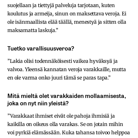
suojellaan ja tiettyjä palveluja tarjotaan, kuten
koulutus ja armeija, sinun on maksettava veroja. Ei
ole isänmaallista elää täällä, menestyä ja sitten olla
maksamatta laskuja.”
Tuetko varallisuusveroa?
”Lakia olisi todennäköisesti vaikea hyväksyä ja
valvoa. Yleensä kannatan veroja varakkaille, mutta
en ole varma onko juuri tämä se paras tapa.”
Mitä mieltä olet varakkaiden mollaamisesta,
joka on nyt niin yleistä?
”Varakkaat ihmiset eivät ole pahoja ihmisiä ja
kaikilla on oikeus olla varakas. Se on jotain mihin
voi pyrkiä elämässään. Kuka tahansa toivoo helppoa