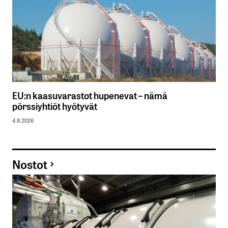
EU:n kaasuvarastot hupenevat – nämä
pörssiyhtiöt hyötyvät
4.8.2026
Nostot