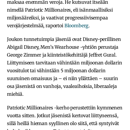
maksaa enemmän veroja. He kutsuvat itseään
nimellä Patriotic Millionaires, eli isänmaallisiksi
miljonääreiksi, ja vaativat progressiivisempaa
verojärjestelmää, raportoi
Bloomberg
.
Joukon tunnetuimpia jäseniä ovat Disney-perillinen
Abigail Disney, Men’s Wearhouse -yhtiön perustaja
George Zimmer ja kiinteistökehittäjä Jeffret Gural.
Liittymiseen tarvitaan vähintään miljoonan dollarin
vuositulot tai vähintään 5 miljoonan dollarin
suuruinen omaisuus ja – ei niin yllättäen – suurin
osa jäsenistä on vanhoja, vaaleaihoisia, liberaaleja
miehiä.
Patriotic Millionaires -kerho perustettiin kymmenen
vuotta sitten. Jotkut jäsenistä kertovat liittyneensä,
sillä heillä hieman syyllinen olo siitä, että syntyivät