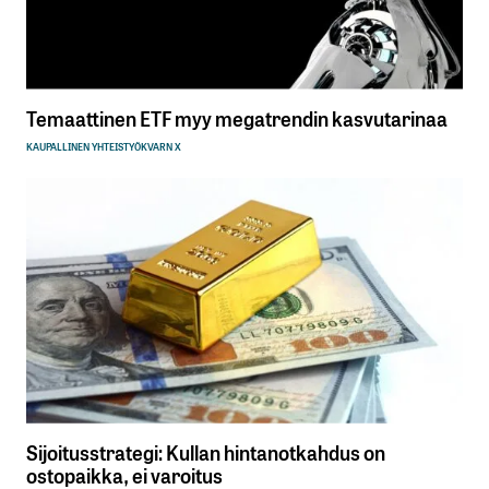
Temaattinen ETF myy megatrendin kasvutarinaa
KAUPALLINEN YHTEISTYÖ
KVARN X
Sijoitusstrategi: Kullan hintanotkahdus on
ostopaikka, ei varoitus