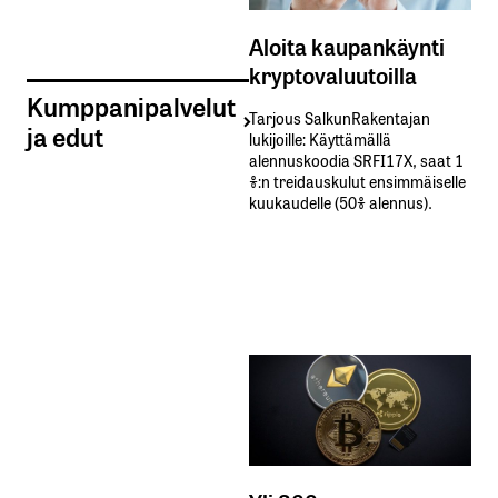
Aloita kaupankäynti
kryptovaluutoilla
Kumppanipalvelut
Tarjous SalkunRakentajan
ja edut
lukijoille: Käyttämällä​ ​
alennuskoodia​ ​SRFI17X,​ ​saat​ ​1
%:n treidauskulut​ ​ensimmäiselle​ ​
kuukaudelle​ ​(50%​ ​alennus).