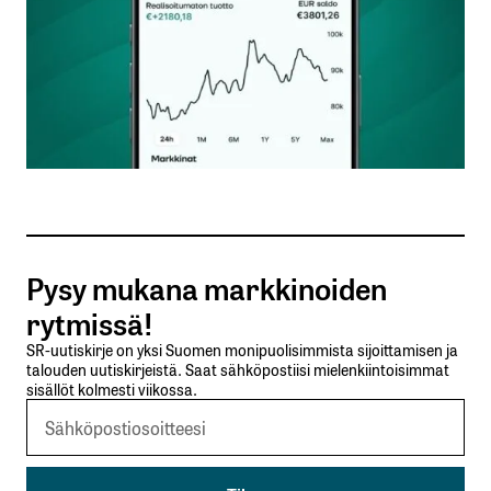
Nimesi tai nimimerkkisi
*
Sähköpostiosoitteesi
*
Tilaa SalkunRakentajan uutiskirje
Pysy mukana markkinoiden
Lähetä kommentti
rytmissä!
SR-uutiskirje on yksi Suomen monipuolisimmista sijoittamisen ja
talouden uutiskirjeistä. Saat sähköpostiisi mielenkiintoisimmat
sisällöt kolmesti viikossa.