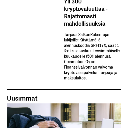
Yli 300
kryptovaluuttaa -
Rajattomasti
mahdollisuuksia
Tarjous SalkunRakentajan
lukijoille: Käyttämällä​ ​
alennuskoodia​ ​SRFI17X,​ ​saat​ ​1
%:n treidauskulut​ ​ensimmäiselle​ ​
kuukaudelle​ ​(50%​ ​alennus).
Coinmotion Oy on
Finanssivalvonnan valvoma
kryptovarapalvelun tarjoaja ja
maksulaitos.
Uusimmat