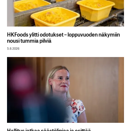
HKFoods ylitti odotukset – loppuvuoden näkymiin
nousi tummia pilviä
5.8.2026
Hallitus jatkaa säästölinjaa ja esittää