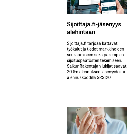
Sijoittaja.fi-jäsenyys
alehintaan
Sijoittaja.fi tarjoaa kattavat
työkalut ja tiedot markkinoiden
seuraamiseen sekä parempien
sijoituspäätösten tekemiseen.
SalkunRakentajan lukijat saavat
20 %:n alennuksen jäsenyydestä
alennuskoodilla SRSI20