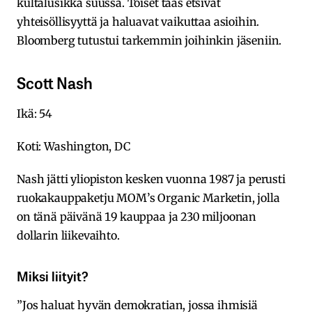
kultalusikka suussa. Toiset taas etsivät
yhteisöllisyyttä ja haluavat vaikuttaa asioihin.
Bloomberg tutustui tarkemmin joihinkin jäseniin.
Scott Nash
Ikä: 54
Koti: Washington, DC
Nash jätti yliopiston kesken vuonna 1987 ja perusti
ruokakauppaketju MOM’s Organic Marketin, jolla
on tänä päivänä 19 kauppaa ja 230 miljoonan
dollarin liikevaihto.
Miksi liityit?
”Jos haluat hyvän demokratian, jossa ihmisiä