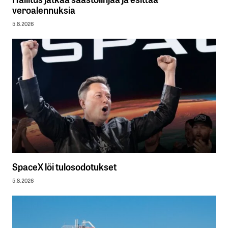
veroalennuksia
5.8.2026
SpaceX löi tulosodotukset
5.8.2026