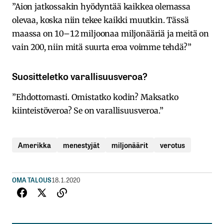
”Aion jatkossakin hyödyntää kaikkea olemassa
olevaa, koska niin tekee kaikki muutkin. Tässä
maassa on 10–12 miljoonaa miljonääriä ja meitä on
vain 200, niin mitä suurta eroa voimme tehdä?”
Suositteletko varallisuusveroa?
”Ehdottomasti. Omistatko kodin? Maksatko
kiinteistöveroa? Se on varallisuusveroa.”
Amerikka
menestyjät
miljonäärit
verotus
OMA TALOUS
18.1.2020