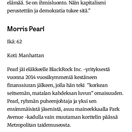
elämää. Se on ihmisluonto. Näin kapitalismi
perustettiin ja demokratia tukee sitä.”
Morris Pearl
Ikä: 62
Koti: Manhattan
Pearl jäi eläkkeelle BlackRock Inc. -yrityksestä
vuonna 2014 vuosikymmeniä kestäneen
finanssiuran jälkeen, jolla hän teki ”korkean
seitsemän, matalan kahdeksan luvun” omaisuuden.
Pearl, ryhmän puheenjohtaja ja yksi sen
ensimmäisistä jäsenistä, asuu maineekkaalla Park
Avenue -kadulla vain muutaman korttelin päässä
Metropolitan taidemuseosta.