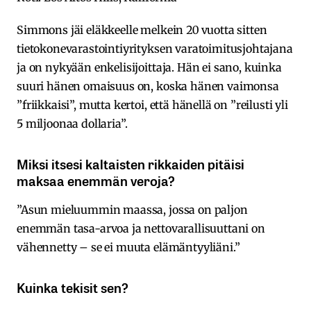
Simmons jäi eläkkeelle melkein 20 vuotta sitten
tietokonevarastointiyrityksen varatoimitusjohtajana
ja on nykyään enkelisijoittaja. Hän ei sano, kuinka
suuri hänen omaisuus on, koska hänen vaimonsa
”friikkaisi”, mutta kertoi, että hänellä on ”reilusti yli
5 miljoonaa dollaria”.
Miksi itsesi kaltaisten rikkaiden pitäisi
maksaa enemmän veroja?
”Asun mieluummin maassa, jossa on paljon
enemmän tasa-arvoa ja nettovarallisuuttani on
vähennetty – se ei muuta elämäntyyliäni.”
Kuinka tekisit sen?