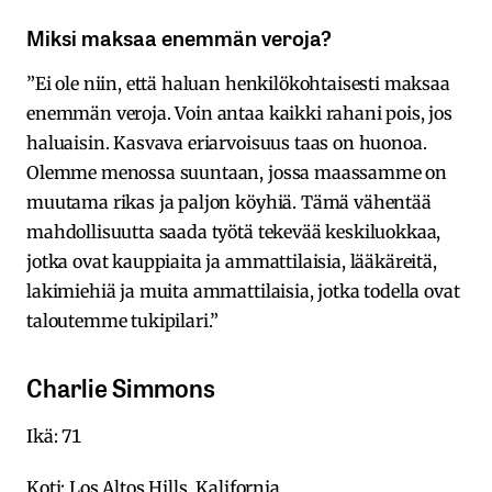
Miksi maksaa enemmän veroja?
”Ei ole niin, että haluan henkilökohtaisesti maksaa
enemmän veroja. Voin antaa kaikki rahani pois, jos
haluaisin. Kasvava eriarvoisuus taas on huonoa.
Olemme menossa suuntaan, jossa maassamme on
muutama rikas ja paljon köyhiä. Tämä vähentää
mahdollisuutta saada työtä tekevää keskiluokkaa,
jotka ovat kauppiaita ja ammattilaisia, lääkäreitä,
lakimiehiä ja muita ammattilaisia, jotka todella ovat
taloutemme tukipilari.”
Charlie Simmons
Ikä: 71
Koti: Los Altos Hills, Kalifornia