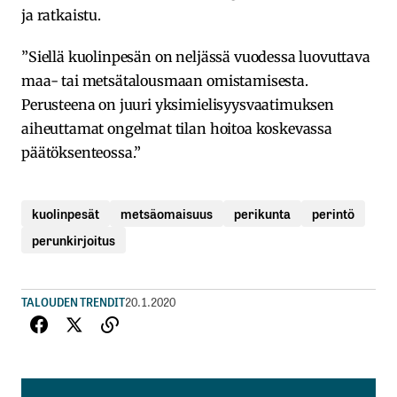
ja ratkaistu.
”Siellä kuolinpesän on neljässä vuodessa luovuttava
maa- tai metsätalousmaan omistamisesta.
Perusteena on juuri yksimielisyysvaatimuksen
aiheuttamat ongelmat tilan hoitoa koskevassa
päätöksenteossa.”
kuolinpesät
metsäomaisuus
perikunta
perintö
perunkirjoitus
TALOUDEN TRENDIT
20.1.2020