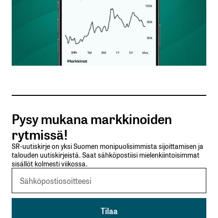
Nimesi tai nimimerkkisi
*
Sähköpostiosoitteesi
*
Tilaa SalkunRakentajan uutiskirje
Pysy mukana markkinoiden
Lähetä kommentti
rytmissä!
SR-uutiskirje on yksi Suomen monipuolisimmista sijoittamisen ja
talouden uutiskirjeistä. Saat sähköpostiisi mielenkiintoisimmat
sisällöt kolmesti viikossa.