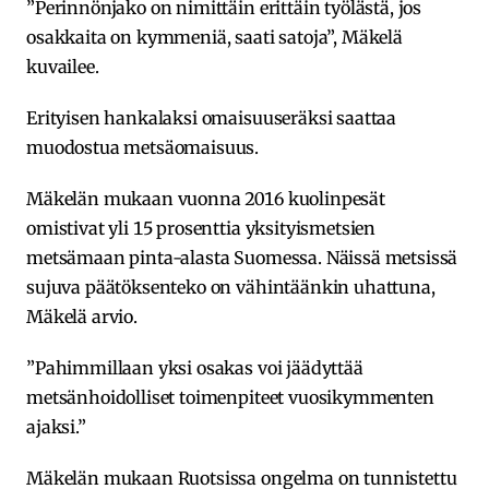
”Perinnönjako on nimittäin erittäin työlästä, jos
osakkaita on kymmeniä, saati satoja”, Mäkelä
kuvailee.
Erityisen hankalaksi omaisuuseräksi saattaa
muodostua metsäomaisuus.
Mäkelän mukaan vuonna 2016 kuolinpesät
omistivat yli 15 prosenttia yksityismetsien
metsämaan pinta-alasta Suomessa. Näissä metsissä
sujuva päätöksenteko on vähintäänkin uhattuna,
Mäkelä arvio.
”Pahimmillaan yksi osakas voi jäädyttää
metsänhoidolliset toimenpiteet vuosikymmenten
ajaksi.”
Mäkelän mukaan Ruotsissa ongelma on tunnistettu