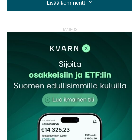
Lisää kommentti
Lisää kommentti
kirjautua
sisään
rekisteröityä
Sähköpostiosoitettasi ei julkaista.
Pakolliset
kentät on merkitty
*
Kommentti
*