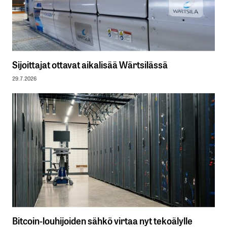
Sijoittajat ottavat aikalisää Wärtsilässä
29.7.2026
Bitcoin-louhijoiden sähkö virtaa nyt tekoälylle