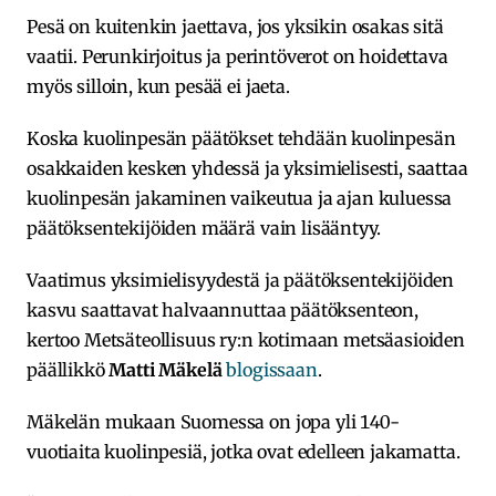
Pesä on kuitenkin jaettava, jos yksikin osakas sitä
vaatii. Perunkirjoitus ja perintöverot on hoidettava
myös silloin, kun pesää ei jaeta.
Koska kuolinpesän päätökset tehdään kuolinpesän
osakkaiden kesken yhdessä ja yksimielisesti, saattaa
kuolinpesän jakaminen vaikeutua ja ajan kuluessa
päätöksentekijöiden määrä vain lisääntyy.
Vaatimus yksimielisyydestä ja päätöksentekijöiden
kasvu saattavat halvaannuttaa päätöksenteon,
kertoo Metsäteollisuus ry:n kotimaan metsäasioiden
päällikkö
Matti Mäkelä
blogissaan
.
Mäkelän mukaan Suomessa on jopa yli 140-
vuotiaita kuolinpesiä, jotka ovat edelleen jakamatta.