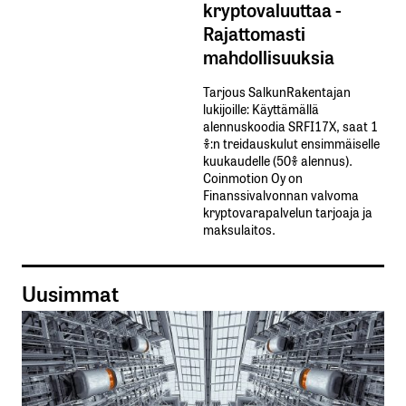
kryptovaluuttaa -
Rajattomasti
mahdollisuuksia
Tarjous SalkunRakentajan
lukijoille: Käyttämällä​ ​
alennuskoodia​ ​SRFI17X,​ ​saat​ ​1
%:n treidauskulut​ ​ensimmäiselle​ ​
kuukaudelle​ ​(50%​ ​alennus).
Coinmotion Oy on
Finanssivalvonnan valvoma
kryptovarapalvelun tarjoaja ja
maksulaitos.
Uusimmat