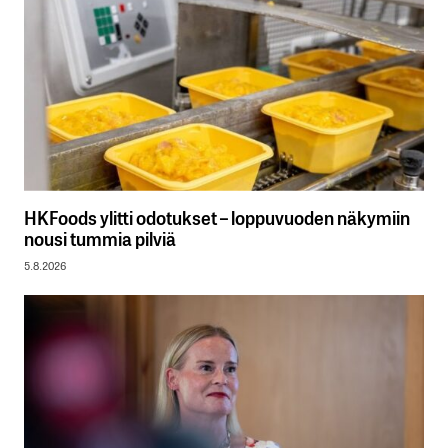
HKFoods ylitti odotukset – loppuvuoden näkymiin
nousi tummia pilviä
5.8.2026