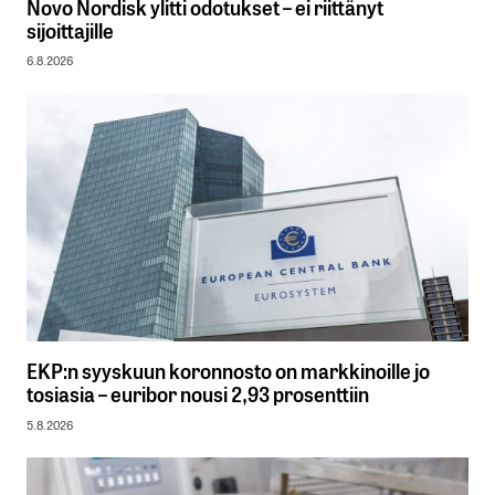
Novo Nordisk ylitti odotukset – ei riittänyt
sijoittajille
6.8.2026
EKP:n syyskuun koronnosto on markkinoille jo
tosiasia – euribor nousi 2,93 prosenttiin
5.8.2026