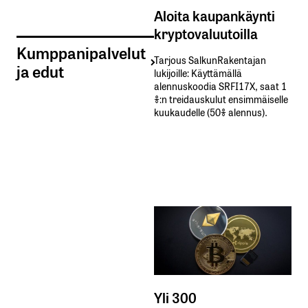
Aloita kaupankäynti
kryptovaluutoilla
Kumppanipalvelut
Tarjous SalkunRakentajan
ja edut
lukijoille: Käyttämällä​ ​
alennuskoodia​ ​SRFI17X,​ ​saat​ ​1
%:n treidauskulut​ ​ensimmäiselle​ ​
kuukaudelle​ ​(50%​ ​alennus).
Yli 300