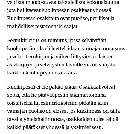
veloista muodostuvaa taloudellista kokonaisuutta,
jota hallitsevat kuolinpesän osakkaat yhdessä.
Kuolinpesän osakkaita ovat puoliso, perilliset ja
mahdolliset testamentin saajat.
Perunkirjoitus on toimitus, jossa selvitetään
kuolinpesän tila eli luetteloidaan vainajan omaisuus
ja velat. Perukirjan ja siihen liittyvien erilaisten
asiakirjojen ja selvitysten tavoitteena on suojata
kaikkia kuolinpesän osakkaita.
Kuolinpesää ei ole pakko jakaa. Osakkaat voivat
sopia, että he pitävät pesän jakamattomana
toistaiseksi tai esimerkiksi niin pitkään kuin
vainajan puoliso on elossa. Jos kuolinpesä on tällä
tavalla yhteishallinnossa, osakkaiden tulee tehdä
kaikki päätökset yhdessä ja yksimielisesti.