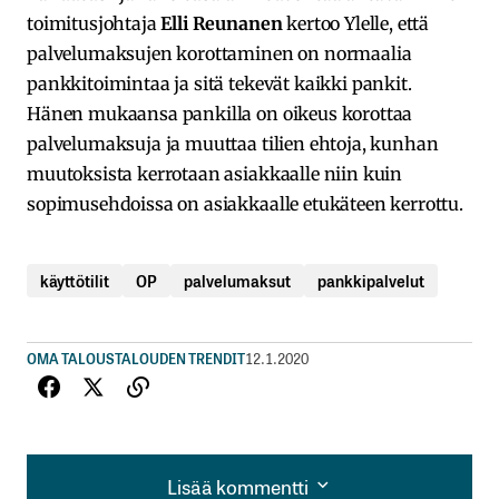
toimitusjohtaja
Elli Reunanen
kertoo Ylelle, että
palvelumaksujen korottaminen on normaalia
pankkitoimintaa ja sitä tekevät kaikki pankit.
Hänen mukaansa pankilla on oikeus korottaa
palvelumaksuja ja muuttaa tilien ehtoja, kunhan
muutoksista kerrotaan asiakkaalle niin kuin
sopimusehdoissa on asiakkaalle etukäteen kerrottu.
käyttötilit
OP
palvelumaksut
pankkipalvelut
OMA TALOUS
TALOUDEN TRENDIT
12.1.2020
Lisää kommentti