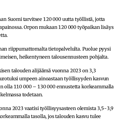
uomi tarvit­see 120 000 uutta työl­listä, jotta
asa­pai­nossa. Orpon mukaan 120 000 työpaikan lisäys
etta.
an riip­pu­ma­ttomalta tieto­pal­velulta. Puolue pyysi
viimei­sen, heiken­ty­neen talous­en­nus­teen pohjalta.
isen talouden alijäämä vuonna 2023 on 3,3
si kurotuksi umpeen ainoastaan työllisyyden kasvun
ksen olla 110 000 – 130 000 ennustetta korkeammalla
skelmassa todetaan.
onna 2023 vaatisi työllisyysasteen olemista 3,5-3,9
orkeammalla tasolla, jos talouden kasvu tulee