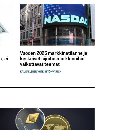
Vuoden 2026 markkinatilanne ja
, ei
keskeiset sijoitusmarkkinoihin
vaikuttavat teemat
KAUPALLINEN YHTEISTYÖ
KVARN X