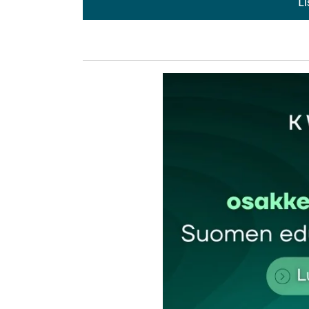
L
L
kirj
Sähköpostiosoitettasi ei julkaista.
Pakollis
Kommentti
*
Nimesi tai nimimerkkisi
*