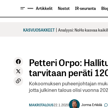
Artikkelit
Nostot
IR-seuranta
Blog
|
KASVUOSAKKEET
Analyysi: NoHo kasvaa kaikil
Petteri Orpo: Halli­
tarvitaan peräti 120
Kokoomuksen puheenjohtajan mukaan 
jotta julki­nen talous olisi vuonna 20
Jorma Erkkilä
MAKROTALOUS
22.1.2020