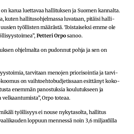
 on karua luet­ta­vaa halli­tuk­sen ja Suomen kannalta.
a, kuten halli­tus­oh­jel­massa luva­taan, pitäisi halli­
a uusien työl­lis­ten määrästä. Tois­tai­seksi emme ole
­li­syys­toi­mea”,
Petteri Orpo
sanoo.
tuk­sen ohjel­malta on pudon­nut pohja ja sen on
yys­toi­mia, tarvi­taan meno­jen prio­ri­soin­tia ja tarvi­
okoo­mus on vaih­toeh­to­bud­je­tis­saan esit­tä­nyt koko­
li­tusta enem­män panos­tuk­sia koulu­tuk­seen ja
 velkaan­tu­mista”, Orpo toteaa.
mikäli työl­li­syys ei nouse nyky­ta­solta, halli­tus
vaali­kau­den loppuun mennessä noin 3,6 miljar­dilla