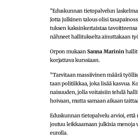
”Edus­kun­nan tieto­pal­ve­lun laskelma
Jotta julki­nen talous olisi tasa­pai­noss
tuk­sen kaksin­ker­tais­taa tavoit­teens
nähneet halli­tuk­selta ainut­ta­kaan työl
Orpon mukaan
Sanna Marinin
halli­
korjat­tava kurs­si­aan.
”Tarvi­taan massii­vi­nen määrä työl­li­s
taan poli­tiik­kaa, joka lisää kasvua. K
nai­suu­den, jolla voitai­siin tehdä hal
hoivaan, mutta samaan aikaan tait­taa
Edus­kun­nan tieto­pal­velu arvioi, että 
joutuu leik­kaa­maan julki­sia menoja 
eurolla.