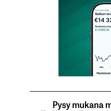
Tilaa SalkunRakentajan uutiskirje
Lähetä kommentti
Pysy mukana m