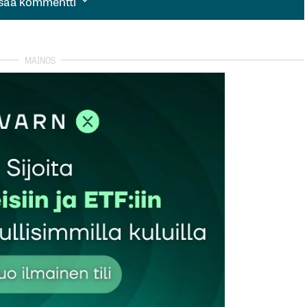
isää kommentti
isää kommentti
autua sisään
rekisteröityä
et kentät on merkitty
*
Sähköpostiosoitteesi
*