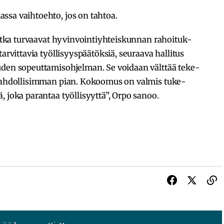
ssa vaihtoehto, jos on tahtoa.
otka turvaa­vat hyvin­voin­tiyh­teis­kun­nan rahoi­tuk­
vit­ta­via työl­li­syys­pää­tök­siä, seuraava halli­tus
den sopeut­ta­mis­oh­jel­man. Se voidaan vält­tää teke­
set mahdol­li­sim­man pian. Kokoo­mus on valmis tuke­
, joka paran­taa työl­li­syyttä”, Orpo sanoo.