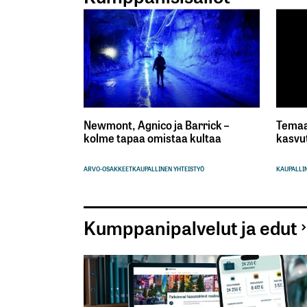
Newmont, Agnico ja Barrick –
Temaa
kolme tapaa omistaa kultaa
kasvu
ARVO-OSAKKEET
KAUPALLINEN YHTEISTYÖ
KAUPALLIN
Kumppanipalvelut ja edut