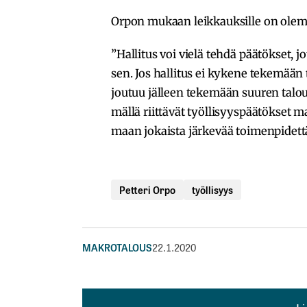
Orpon mukaan leikkauksille on olema
”Halli­tus voi vielä tehdä päätök­set, j
sen. Jos halli­tus ei kykene teke­mään tar
joutuu jälleen teke­mään suuren talou­
mällä riit­tä­vät työl­li­syys­pää­tök­
maan jokaista järke­vää toimen­pi­dettä
Petteri Orpo
työllisyys
MAKROTALOUS
22.1.2020