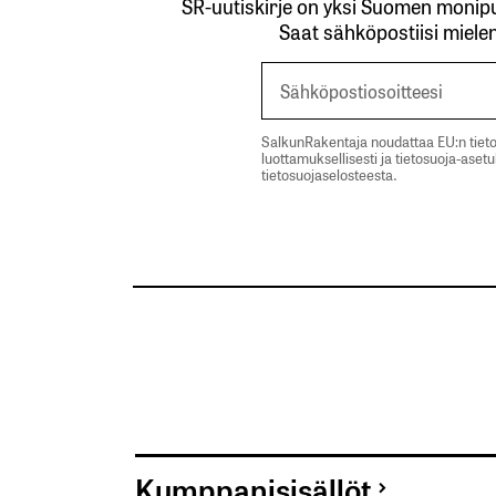
SR-uutiskirje on yksi Suomen monipuo
Saat sähköpostiisi mielen
SalkunRakentaja noudattaa EU:n tieto
luottamuksellisesti ja tietosuoja-aset
tietosuojaselosteesta.
Kumppanisisällöt