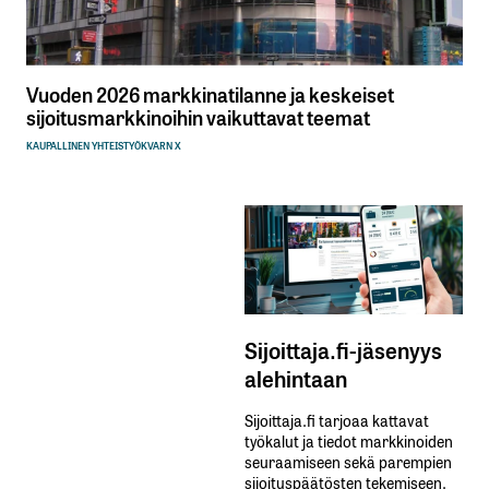
Vuoden 2026 markkinatilanne ja keskeiset
sijoitusmarkkinoihin vaikuttavat teemat
KAUPALLINEN YHTEISTYÖ
KVARN X
Sijoittaja.fi-jäsenyys
alehintaan
Sijoittaja.fi tarjoaa kattavat
työkalut ja tiedot markkinoiden
seuraamiseen sekä parempien
sijoituspäätösten tekemiseen.