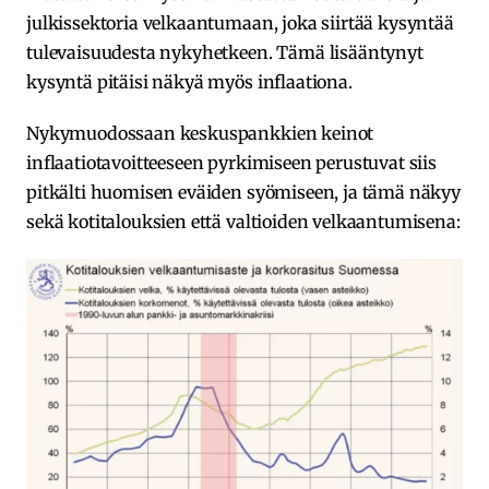
julkissektoria velkaantumaan, joka siirtää kysyntää
tulevaisuudesta nykyhetkeen. Tämä lisääntynyt
kysyntä pitäisi näkyä myös inflaationa.
Nykymuodossaan keskuspankkien keinot
inflaatiotavoitteeseen pyrkimiseen perustuvat siis
pitkälti huomisen eväiden syömiseen, ja tämä näkyy
sekä kotitalouksien että valtioiden velkaantumisena: