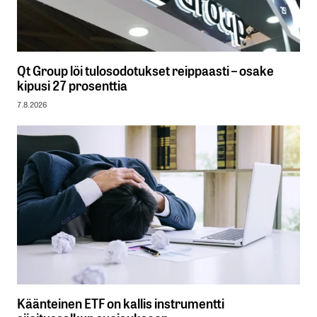
Qt Group löi tulosodotukset reippaasti – osake
kipusi 27 prosenttia
7.8.2026
Käänteinen ETF on kallis instrumentti