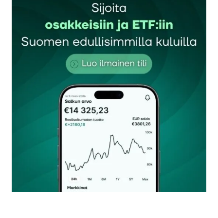
Sähköpostiosoitettasi ei julkaista.
Pakolliset
kentät on merkitty
*
Kommentti
*
Nimesi tai nimimerkkisi
*
Sähköpostiosoitteesi
*