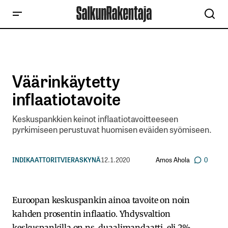
Väärinkäytetty
inflaatiotavoite
Keskuspankkien keinot inflaatiotavoitteeseen
pyrkimiseen perustuvat huomisen eväiden syömiseen.
Amos Ahola
INDIKAATTORIT
VIERASKYNÄ
12.1.2020
0
Euroopan keskuspankin ainoa tavoite on noin
kahden prosentin inflaatio. Yhdysvaltion
keskuspankilla on ns. duaalimandaatti. eli 2%