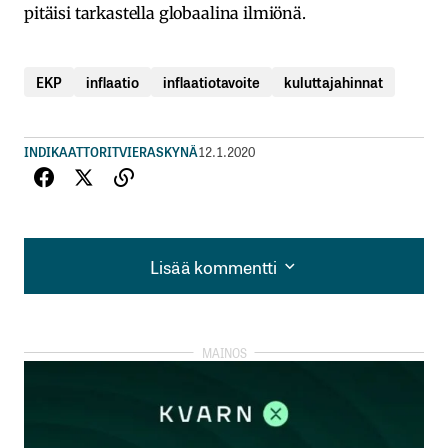
pitäisi tarkastella globaalina ilmiönä.
EKP
inflaatio
inflaatiotavoite
kuluttajahinnat
INDIKAATTORIT
VIERASKYNÄ
12.1.2020
Lisää kommentti
Lisää kommentti
kirjautua
sisään
rekisteröityä