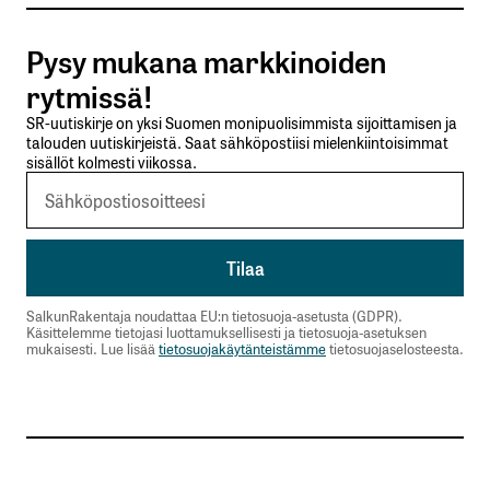
Tilaa SalkunRakentajan uutiskirje
Pysy mukana markkinoiden
Lähetä kommentti
rytmissä!
SR-uutiskirje on yksi Suomen monipuolisimmista sijoittamisen ja
talouden uutiskirjeistä. Saat sähköpostiisi mielenkiintoisimmat
sisällöt kolmesti viikossa.
SalkunRakentaja noudattaa EU:n tietosuoja-asetusta (GDPR).
Käsittelemme tietojasi luottamuksellisesti ja tietosuoja-asetuksen
mukaisesti. Lue lisää
tietosuojakäytänteistämme
tietosuojaselosteesta.