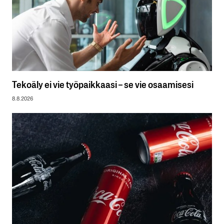
Tekoäly ei vie työpaikkaasi – se vie osaamisesi
8.8.2026