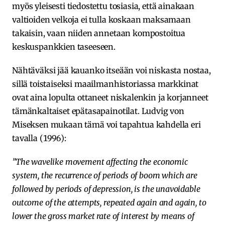
myös yleisesti tiedostettu tosiasia, että ainakaan
valtioiden velkoja ei tulla koskaan maksamaan
takaisin, vaan niiden annetaan kompostoitua
keskuspankkien taseeseen.
Nähtäväksi jää kauanko itseään voi niskasta nostaa,
sillä toistaiseksi maailmanhistoriassa markkinat
ovat aina lopulta ottaneet niskalenkin ja korjanneet
tämänkaltaiset epätasapainotilat. Ludvig von
Miseksen mukaan tämä voi tapahtua kahdella eri
tavalla (1996):
”The wavelike movement affecting the economic
system, the recurrence of periods of boom which are
followed by periods of depression, is the unavoidable
outcome of the attempts, repeated again and again, to
lower the gross market rate of interest by means of