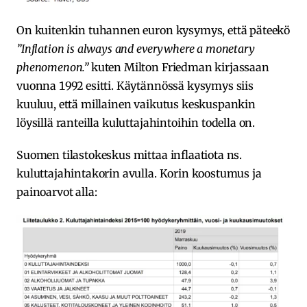
On kuitenkin tuhannen euron kysymys, että päteekö
”Inflation is always and everywhere a monetary
phenomenon.”
kuten Milton Friedman kirjassaan
vuonna 1992 esitti. Käytännössä kysymys siis
kuuluu, että millainen vaikutus keskuspankin
löysillä ranteilla kuluttajahintoihin todella on.
Suomen tilastokeskus mittaa inflaatiota ns.
kuluttajahintakorin avulla. Korin koostumus ja
painoarvot alla: