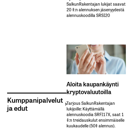
SalkunRakentajan lukijat saavat
20 %:n alennuksen jäsenyydestä
alennuskoodilla SRSI20
Aloita kaupankäynti
kryptovaluutoilla
Kumppanipalvelut
Tarjous SalkunRakentajan
ja edut
lukijoille: Käyttämällä​ ​
alennuskoodia​ ​SRFI17X,​ ​saat​ ​1
%:n treidauskulut​ ​ensimmäiselle​ ​
kuukaudelle​ ​(50%​ ​alennus).