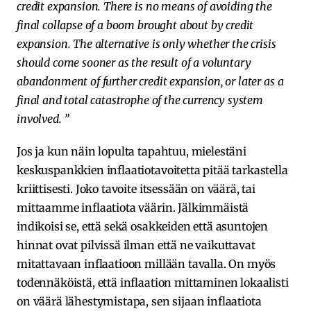
credit expansion. There is no means of avoiding the
final collapse of a boom brought about by credit
expansion. The alternative is only whether the crisis
should come sooner as the result of a voluntary
abandonment of further credit expansion, or later as a
final and total catastrophe of the currency system
involved. ”
Jos ja kun näin lopulta tapahtuu, mielestäni
keskuspankkien inflaatiotavoitetta pitää tarkastella
kriittisesti. Joko tavoite itsessään on väärä, tai
mittaamme inflaatiota väärin. Jälkimmäistä
indikoisi se, että sekä osakkeiden että asuntojen
hinnat ovat pilvissä ilman että ne vaikuttavat
mitattavaan inflaatioon millään tavalla. On myös
todennäköistä, että inflaation mittaminen lokaalisti
on väärä lähestymistapa, sen sijaan inflaatiota