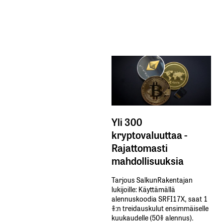
Yli 300
kryptovaluuttaa -
Rajattomasti
mahdollisuuksia
Tarjous SalkunRakentajan
lukijoille: Käyttämällä​ ​
alennuskoodia​ ​SRFI17X,​ ​saat​ ​1
%:n treidauskulut​ ​ensimmäiselle​ ​
kuukaudelle​ ​(50%​ ​alennus).