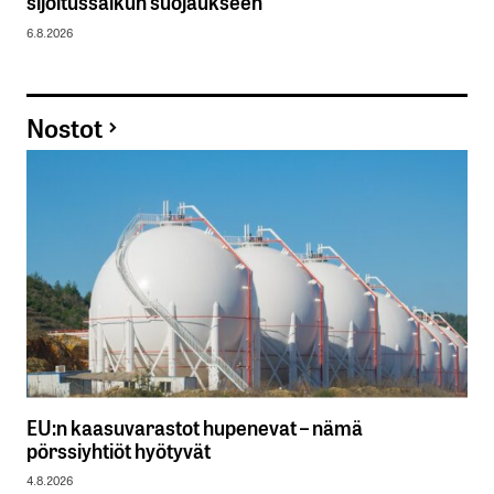
sijoitussalkun suojaukseen
6.8.2026
Nostot
EU:n kaasuvarastot hupenevat – nämä
pörssiyhtiöt hyötyvät
4.8.2026