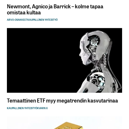
Newmont, Agnico ja Barrick – kolme tapaa
omistaa kultaa
ARVO-OSAKKEET
KAUPALLINEN YHTEISTYÖ
Temaattinen ETF myy megatrendin kasvutarinaa
KAUPALLINEN YHTEISTYÖ
KVARN X