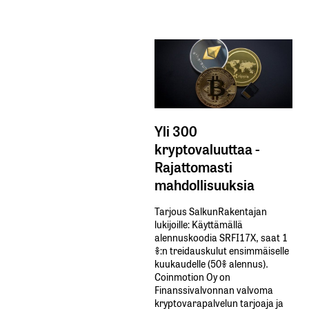
Yli 300
kryptovaluuttaa -
Rajattomasti
mahdollisuuksia
Tarjous SalkunRakentajan
lukijoille: Käyttämällä​ ​
alennuskoodia​ ​SRFI17X,​ ​saat​ ​1
%:n treidauskulut​ ​ensimmäiselle​ ​
kuukaudelle​ ​(50%​ ​alennus).
Coinmotion Oy on
Finanssivalvonnan valvoma
kryptovarapalvelun tarjoaja ja