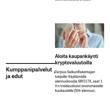
Aloita kaupankäynti
kryptovaluutoilla
Kumppanipalvelut
Tarjous SalkunRakentajan
ja edut
lukijoille: Käyttämällä​ ​
alennuskoodia​ ​SRFI17X,​ ​saat​ ​1
%:n treidauskulut​ ​ensimmäiselle​ ​
kuukaudelle​ ​(50%​ ​alennus).