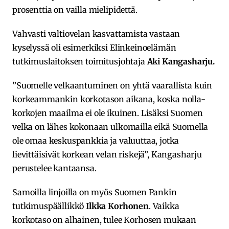
prosenttia on vailla mielipidettä.
Vahvasti valtiovelan kasvattamista vastaan
kyselyssä oli esimerkiksi Elinkeinoelämän
tutkimuslaitoksen toimitusjohtaja
Aki Kangasharju.
”Suomelle velkaantuminen on yhtä vaarallista kuin
korkeammankin korkotason aikana, koska nolla-
korkojen maailma ei ole ikuinen. Lisäksi Suomen
velka on lähes kokonaan ulkomailla eikä Suomella
ole omaa keskuspankkia ja valuuttaa, jotka
lievittäisivät korkean velan riskejä”, Kangasharju
perustelee kantaansa.
Samoilla linjoilla on myös Suomen Pankin
tutkimuspäällikkö
Ilkka Korhonen
. Vaikka
korkotaso on alhainen, tulee Korhosen mukaan