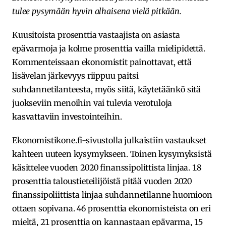
tulee pysymään hyvin alhaisena vielä pitkään.
Kuusitoista prosenttia vastaajista on asiasta
epävarmoja ja kolme prosenttia vailla mielipidettä.
Kommenteissaan ekonomistit painottavat, että
lisävelan järkevyys riippuu paitsi
suhdannetilanteesta, myös siitä, käytetäänkö sitä
juokseviin menoihin vai tulevia verotuloja
kasvattaviin investointeihin.
Ekonomistikone.fi-sivustolla julkaistiin vastaukset
kahteen uuteen kysymykseen. Toinen kysymyksistä
käsittelee vuoden 2020 finanssipolittista linjaa. 18
prosenttia taloustieteilijöistä pitää vuoden 2020
finanssipoliittista linjaa suhdannetilanne huomioon
ottaen sopivana. 46 prosenttia ekonomisteista on eri
mieltä, 21 prosenttia on kannastaan epävarma, 15