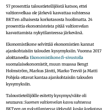
57 prosenttia taloustieteilijöistä katsoo, ettei
valtionvelkaa ole järkevä kasvattaa suhteessa
BKT:en alhaisesta korkotasosta huolimatta. 24
prosenttia ekonomisteista pitää valtionvelan
kasvattamista nykytilanteessa järkevänä.
Ekonomistikone selvittää ekonomistien kannat
ajankohtaisiin talouden kysymyksiin. Vuonna 2017
aloittaneella
Ekonomistikone.fi-sivustolla
suomalaisekonomistit, muun muassa Bengt
Holmström, Markus Jäntti, Marko Terviö ja Matti
Pohjola ottavat kantaa ajankohtaisiin talouden
kysymyksiin.
Taloustieteilijöille esitetty kysymys/väite oli
seuraava:
Suomen valtionvelan kasvu suhteessa
BKT:een on nykytilanteessa järkevää, koska korkotaso