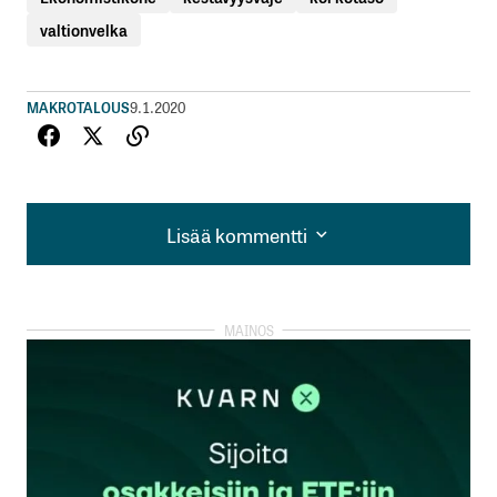
valtionvelka
MAKROTALOUS
9.1.2020
Lisää kommentti
Lisää kommentti
kirjautua
sisään
rekisteröityä