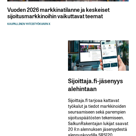
Vuoden 2026 markkinatilanne ja keskeiset
sijoitusmarkkinoihin vaikuttavat teemat
KAUPALLINEN YHTEISTYÖ
KVARN X
Sijoittaja.fi-jäsenyys
alehintaan
Sijoittaja.fi tarjoaa kattavat
työkalut ja tiedot markkinoiden
seuraamiseen sekä parempien
sijoituspäätösten tekemiseen.
SalkunRakentajan lukijat saavat
20 %:n alennuksen jäsenyydestä
alennuskoodilla SRSI20