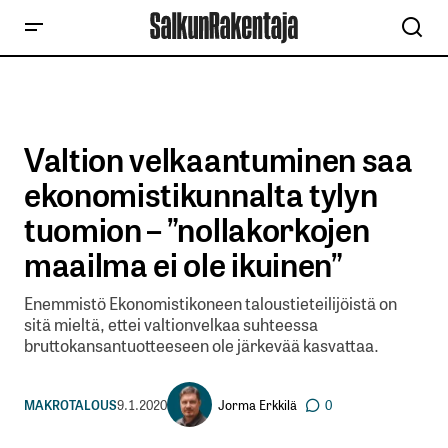
Valtion velkaantuminen saa
ekonomistikunnalta tylyn
tuomion – ”nollakorkojen
maailma ei ole ikuinen”
Enemmistö Ekonomistikoneen taloustieteilijöistä on
sitä mieltä, ettei valtionvelkaa suhteessa
bruttokansantuotteeseen ole järkevää kasvattaa.
Jorma Erkkilä
MAKROTALOUS
9.1.2020
0