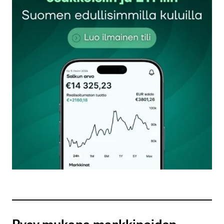
Sähköpostiosoitettasi ei julkaista.
Pakolliset
kentät on merkitty
*
Kommentti
*
Nimesi tai nimimerkkisi
*
Sähköpostiosoitteesi
*
Tilaa SalkunRakentajan uutiskirje
Pysy mukana markkinoiden