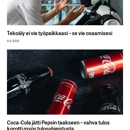
Tekoäly ei vie työpaikkaasi – se vie osaamisesi
8.8.2026
Coca-Cola jätti Pepsin taakseen – vahva tulos
korotti myös tulosohjeistusta