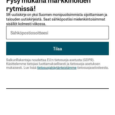
Lähetä kommentti
rytmissä!
SR-uutiskirje on yksi Suomen monipuolisimmista sijoittamisen ja
talouden uutiskirjeistä. Saat sähköpostiisi mielenkiintoisimmat
sisällöt kolmesti viikossa.
SalkunRakentaja noudattaa EU:n tietosuoja-asetusta (GDPR).
Käsittelemme tietojasi luottamuksellisesti ja tietosuoja-asetuksen
mukaisesti. Lue lisää
tietosuojakäytänteistämme
tietosuojaselosteesta.