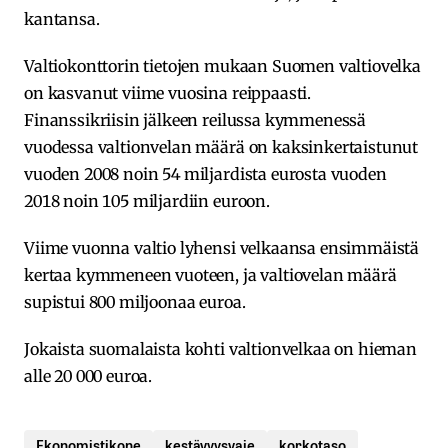
kantansa.
Valtiokonttorin tietojen mukaan Suomen valtiovelka
on kasvanut viime vuosina reippaasti.
Finanssikriisin jälkeen reilussa kymmenessä
vuodessa valtionvelan määrä on kaksinkertaistunut
vuoden 2008 noin 54 miljardista eurosta vuoden
2018 noin 105 miljardiin euroon.
Viime vuonna valtio lyhensi velkaansa ensimmäistä
kertaa kymmeneen vuoteen, ja valtiovelan määrä
supistui 800 miljoonaa euroa.
Jokaista suomalaista kohti valtionvelkaa on hieman
alle 20 000 euroa.
Ekonomistikone
kestävyysvaje
korkotaso